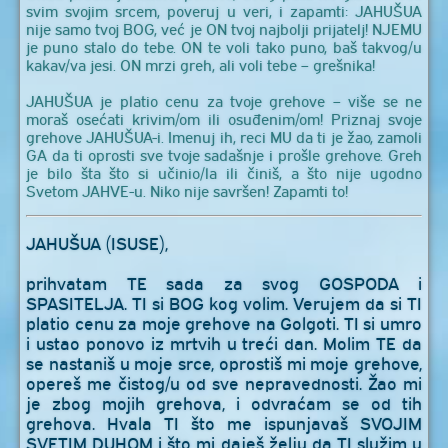
svim svojim srcem, poveruj u veri, i zapamti: JAHUŠUA
nije samo tvoj BOG, već je ON tvoj najbolji prijatelj! NJEMU
je puno stalo do tebe. ON te voli tako puno, baš takvog/u
kakav/va jesi. ON mrzi greh, ali voli tebe – grešnika!
JAHUŠUA je platio cenu za tvoje grehove – više se ne
moraš osećati krivim/om ili osuđenim/om! Priznaj svoje
grehove JAHUŠUA-i. Imenuj ih, reci MU da ti je žao, zamoli
GA da ti oprosti sve tvoje sadašnje i prošle grehove. Greh
je bilo šta što si učinio/la ili činiš, a što nije ugodno
Svetom JAHVE-u. Niko nije savršen! Zapamti to!
JAHUŠUA (ISUSE),
prihvatam TE sada za svog GOSPODA i
SPASITELJA. TI si BOG kog volim. Verujem da si TI
platio cenu za moje grehove na Golgoti. TI si umro
i ustao ponovo iz mrtvih u treći dan. Molim TE da
se nastaniš u moje srce, oprostiš mi moje grehove,
opereš me čistog/u od sve nepravednosti. Žao mi
je zbog mojih grehova, i odvraćam se od tih
grehova. Hvala TI što me ispunjavaš SVOJIM
SVETIM DUHOM i što mi daješ želju da TI služim u