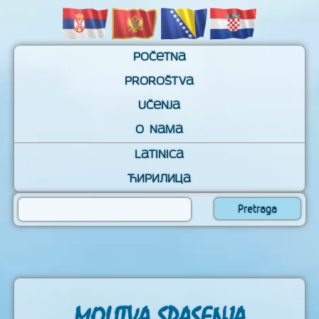
Početna
Proroštva
Učenja
O nama
Latinica
Ћирилица
MOLITVA SPASENJA