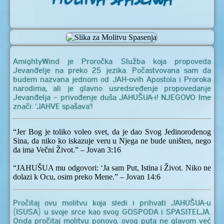
AmightyWind je Proročka Služba koja propoveda
Jevanđelje na preko 25 jezika. Počastvovana sam da
budem nazvana jednom od JAH-ovih Apostola i Proroka
narodima, ali je glavno usredsređenje propovedanje
Jevanđelja – privođenje duša JAHUŠUA-i! NJEGOVO Ime
znači: ‘JAHVE spašava’!
“Jer Bog je toliko voleo svet, da je dao Svog Jedinorođenog
Sina, da niko ko iskazuje veru u Njega ne bude uništen, nego
da ima Večni Život.” – Jovan 3:16
“JAHUŠUA mu odgovori: ‘Ja sam Put, Istina i Život. Niko ne
dolazi k Ocu, osim preko Mene.” – Jovan 14:6
Pročitaj ovu molitvu koja sledi i prihvati JAHUŠUA-u
(ISUSA) u svoje srce kao svog GOSPODA i SPASITELJA.
Onda pročitaj molitvu ponovo, ovog puta ne glavom već