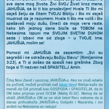
sve dane mog života. Živi SVOJ Život kroz mene,
JAHUŠUA, da bi ti bio proslavljen! Hvala TI što mi
daješ želju da čitam TVOJU Bibliju i što mi daješ
mudrost da je razumem. Hvala ti što me voliš i što
spašavaš moju dušu, čineći da moja vera raste,
kako bih jednog dana bio/la sa TOBOM na
Nebesima. Ispuni me SVOJIM SVETIM DUHOM
sada i izbavi me od zloga – u TVOJE Ime,
JAHUŠUA, molim se!
Pomozi mi JAHUŠUA da zapamtim: „Svi su
sagrešili i ne odražavaju Božiju Slavu“ (Rimljanima
3:23), a TI si došao da spasiš nas grešnike. Zbog
toga si TI nazvan naš SPASITELJ. Amin.
Čitaj Novi Zavet i upoznaj JAHUŠUA-u. Ako ne znaš odakle
da počneš, možeš pročitati naš
Iskaz Vere
! Biblija kaže da
moraš da GA priznaš kao GOSPODA i SPASITELJA, da bi
ON tebe priznao pred OCEM (Matej 10:32). Nemoj da se
stidiš JAHUŠUA-e. ON se ne stidi tebe! Reci nekome da si
danas prihvatio/la JAHUŠUA-u Golgote i Nazareta, i svi
anđeli na Nebesima se raduju!