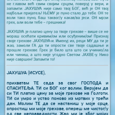
не главом већ свим својим срцем, поверуј у вери, и
запамти: ЈАХУШУА није само твој БОГ, већ је ОН твој
најбољи пријатељ! ЊЕМУ је пуно стало до тебе. ОН те
воли тако пуно, баш таквог/у какав/ва јеси. ОН мрзи
грех, али воли тебе – грешника!
ЈАХУШУА је платио цену за твоје грехове – више се не
мораш осећати кривим/ом или осуђеним/ом! Признај
своје грехове ЈАХУШУА-и. Именуј их, реци МУ да ти је
жао, замоли ГА да ти опрости све твоје садашње и
прошле грехове. Грех је било шта што си учинио/ла
или чиниш, а што није угодно Светом ЈАХВЕ-у. Нико
није савршен! Запамти то!
ЈАХУШУА (ИСУСЕ),
прихватам ТЕ сада за свог ГОСПОДА и
СПАСИТЕЉА. ТИ си БОГ ког волим. Верујем да
си ТИ платио цену за моје грехове на Голготи.
ТИ си умро и устао поново из мртвих у трећи
дан. Молим ТЕ да се настаниш у моје срце,
опростиш ми моје грехове, опереш ме чистог/у
од све неправедности. Жао ми је због мојих