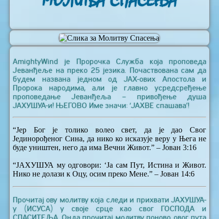
МОЛИТВА СПАСЕЊА
AmightyWind је Пророчка Служба која проповеда
Јеванђеље на преко 25 језика. Почаствована сам да
будем названа једном од ЈАХ-ових Апостола и
Пророка народима, али је главно усредсређење
проповедање Јеванђеља – привођење душа
ЈАХУШУА-и! ЊЕГОВО Име значи: ‘ЈАХВЕ спашава’!
“Јер Бог је толико волео свет, да је дао Свог
Јединорођеног Сина, да нико ко исказује веру у Њега не
буде уништен, него да има Вечни Живот.” – Јован 3:16
“ЈАХУШУА му одговори: ‘Ја сам Пут, Истина и Живот.
Нико не долази к Оцу, осим преко Мене.” – Јован 14:6
Прочитај ову молитву која следи и прихвати ЈАХУШУА-
у (ИСУСА) у своје срце као свог ГОСПОДА и
СПАСИТЕЉА. Онда прочитај молитву поново, овог пута