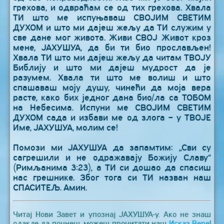
грехова, и одвраћам се од тих грехова. Хвала
ТИ што ме испуњаваш СВОЈИМ СВЕТИМ
ДУХОМ и што ми дајеш жељу да ТИ служим у
све дане мог живота. Живи СВОЈ Живот кроз
мене, ЈАХУШУА, да би ти био прослављен!
Хвала ТИ што ми дајеш жељу да читам ТВОЈУ
Библију и што ми дајеш мудрост да је
разумем. Хвала ти што ме волиш и што
спашаваш моју душу, чинећи да моја вера
расте, како бих једног дана био/ла са ТОБОМ
на Небесима. Испуни ме СВОЈИМ СВЕТИМ
ДУХОМ сада и избави ме од злога – у ТВОЈЕ
Име, ЈАХУШУА, молим се!
Помози ми ЈАХУШУА да запамтим: „Сви су
сагрешили и не одражавају Божију Славу“
(Римљанима 3:23), а ТИ си дошао да спасиш
нас грешнике. Због тога си ТИ назван наш
СПАСИТЕЉ. Амин.
Читај Нови Завет и упознај ЈАХУШУА-у. Ако не знаш
одакле да почнеш, можеш прочитати наш
Исказ Вере
!