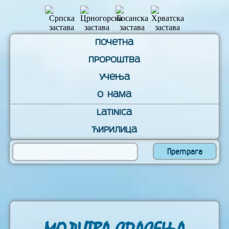
Почетна
Пророштва
Учења
О нама
Latinica
Ћирилица