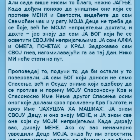
Али сада више нисам то благо, нежно ЈАГЊЕ.
Када дођем поново да уништим оне који се
противе МЕНИ и Светости, видећете да сам
Свемоћан чак и у рату. МОЈА Деца не треба да
се боје, већ ће МОЈИ непријатељи дрхтати, и
дрхте – јер знају да сам ЈА БОГ који ће се
осветити СВОЈИМ непријатељима. ЈА сам АЛФА
и ОМЕГА, ПОЧЕТАК и КРАЈ. Задржавао сам
СВОЈ гнев, нагомилавајући га за тај Дан. Нико
МИ неће стати на пут.
Проповедај то, подучи то, да би остали у то
поверовали. ЈА сам БОГ који доноси не само
Спасење, већ и Осуду онима који одаберу да
се противе и поричу МОЈУ Спасоносну Крв и
Спасоносно Име. Нема другог Спасења осим
оног које долази кроз проливену Крв Голготе, и
кроз Име ’ЈАХУШУА ХА МАШИАХ’. ЈА знам
СВОЈУ Децу, и она знају МЕНЕ, и ЈА знам све
оне који су МОЈИ непријатељи. Када дирају
вас, дирају МЕНЕ. Ако су вас ненамерно
увредили Децо МОЈА, онда ћу им опростити,
јер непријатељ настоји да обмане и да збуни.