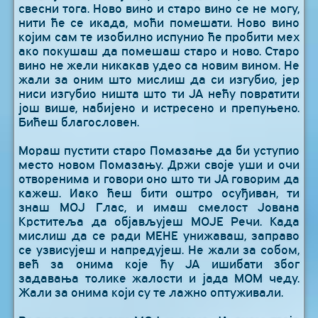
свесни тога. Ново вино и старо вино се не могу,
нити ће се икада, моћи помешати. Ново вино
којим сам те изобилно испунио ће пробити мех
ако покушаш да помешаш старо и ново. Старо
вино не жели никакав удео са новим вином. Не
жали за оним што мислиш да си изгубио, јер
ниси изгубио ништа што ти ЈА нећу повратити
још више, набијено и истресено и препуњено.
Бићеш благословен.
Мораш пустити старо Помазање да би уступио
место новом Помазању. Држи своје уши и очи
отворенима и говори оно што ти ЈА говорим да
кажеш. Иако ћеш бити оштро осуђиван, ти
знаш МОЈ Глас, и имаш смелост Јована
Крститеља да објављујеш МОЈЕ Речи. Када
мислиш да се ради МЕНЕ унижаваш, заправо
се узвисујеш и напредујеш. Не жали за собом,
већ за онима које ћу ЈА ишибати због
задавања толике жалости и јада МОМ чеду.
Жали за онима који су те лажно оптуживали.