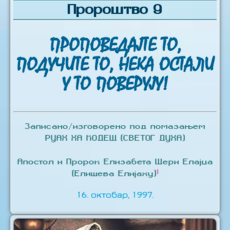
Пророштво 9
ПРОПОВЕДАЈТЕ ТО,
ПОДУЧИТЕ ТО, НЕКА ОСТАЛИ
У ТО ПОВЕРУЈУ!
Записано/изговорено под помазањем
РУАХ ХА КОДЕШ (СВЕТОГ ДУХА)
Апостол и Пророк Елизабета Шери Елајџа
1
(Елишева Елијаху)
16. октобар, 1997.