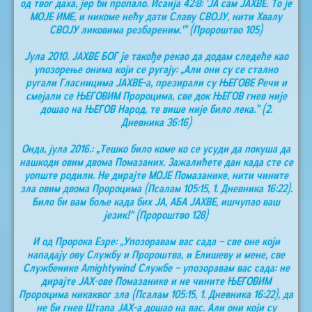
од твог даха, јер би пропало. Исаија 42:8: 'ЈА сам ЈАХВЕ. То је
МОЈЕ ИМЕ, и никоме нећу дати Славу СВОЈУ, нити Хвалу
СВОЈУ ликовима резбареним.'” (Пророштво 105)
Јула 2010. ЈАХВЕ БОГ је такође рекао да додам следеће као
упозорење онима који се ругају: „Али они су се стално
ругали Гласницима ЈАХВЕ-а, презирали су ЊЕГОВЕ Речи и
смејали се ЊЕГОВИМ Пророцима, све док ЊЕГОВ гнев није
дошао на ЊЕГОВ Народ, те више није било лека.” (2.
Дневника 36:16)
Онда, јула 2016.: „Тешко било коме ко се усуди да покуша да
нашкоди овим двома Помазаних. Зажалићете дан када сте се
уопште родили. Не дирајте МОЈЕ Помазанике, нити чините
зла овим двома Пророцима (Псалам 105:15, 1. Дневника 16:22).
Било би вам боље када бих ЈА, АБА ЈАХВЕ, ишчупао ваш
језик!“ (Пророштво 128)
И од Пророка Езре: „Упозоравам вас сада – све оне који
нападају ову Службу и Пророштва, и Елишеву и мене, све
Службенике Аmightywind Службе – упозоравам вас сада: не
дирајте ЈАХ-ове Помазанике и не чините ЊЕГОВИМ
Пророцима никаквог зла (Псалам 105:15, 1. Дневника 16:22), да
не би гнев Штапа ЈАХ-а дошао на вас. Али они који су