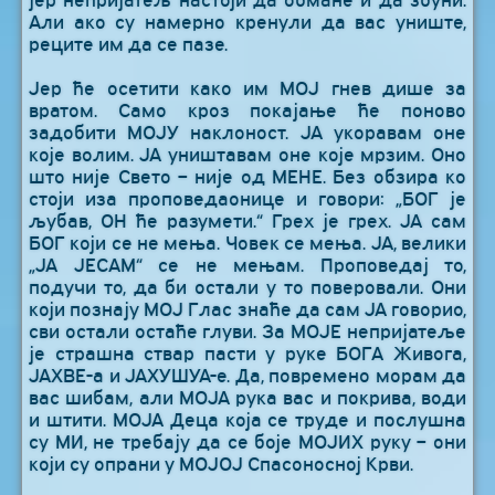
Али ако су намерно кренули да вас униште,
реците им да се пазе.
Јер ће осетити како им МОЈ гнев дише за
вратом. Само кроз покајање ће поново
задобити МОЈУ наклоност. ЈА укоравам оне
које волим. ЈА уништавам оне које мрзим. Оно
што није Свето – није од МЕНЕ. Без обзира ко
стоји иза проповедаонице и говори: „БОГ је
љубав, ОН ће разумети.“ Грех је грех. ЈА сам
БОГ који се не мења. Човек се мења. ЈА, велики
„ЈА ЈЕСАМ“ се не мењам. Проповедај то,
подучи то, да би остали у то поверовали. Они
који познају МОЈ Глас знаће да сам ЈА говорио,
сви остали остаће глуви. За МОЈЕ непријатеље
је страшна ствар пасти у руке БОГА Живога,
ЈАХВЕ-а и ЈАХУШУА-е. Да, повремено морам да
вас шибам, али МОЈА рука вас и покрива, води
и штити. МОЈА Деца која се труде и послушна
су МИ, не требају да се боје МОЈИХ руку – они
који су опрани у МОЈОЈ Спасоносној Крви.