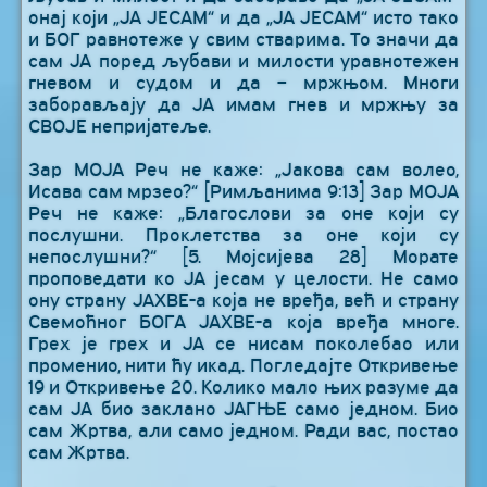
онај који „ЈА ЈЕСАМ“ и да „ЈА ЈЕСАМ“ исто тако
и БОГ равнотеже у свим стварима. То значи да
сам ЈА поред љубави и милости уравнотежен
гневом и судом и да – мржњом. Многи
заборављају да ЈА имам гнев и мржњу за
СВОЈЕ непријатеље.
Зар МОЈА Реч не каже: „Јакова сам волео,
Исава сам мрзео?“ [Римљанима 9:13] Зар МОЈА
Реч не каже: „Благослови за оне који су
послушни. Проклетства за оне који су
непослушни?“ [5. Мојсијева 28] Морате
проповедати ко ЈА јесам у целости. Не само
ону страну ЈАХВЕ-а која не вређа, већ и страну
Свемоћног БОГА ЈАХВЕ-а која вређа многе.
Грех је грех и ЈА се нисам поколебао или
променио, нити ћу икад. Погледајте Откривење
19 и Откривење 20. Колико мало њих разуме да
сам ЈА био заклано ЈАГЊЕ само једном. Био
сам Жртва, али само једном. Ради вас, постао
сам Жртва.