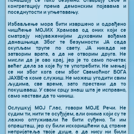
конгрегацију према демонским појавама и
поседнутости и угњетавању.
Избављење мора бити извршено и одрађено
чишћење МОЈИХ Храмова од оних који се
сматрају најуваженијим духовним вођама
данашњице. Због те безумности ЈА сада
окупљам трупе по свету. ЈА никада не
затворим врата, а да не отворим друга. Не
мисли да је ово крај, јер је то само почетак
већег дела за које ћу те употребити. Не мењај
се ни због кога сем због Свемоћног БОГА
ЈАХВЕ-а коме служиш. Не можеш угодити свим
људима, све време, зато престани да то
покушаваш. У свом срцу знаш шта је исправно,
само настави да то чиниш.
Ослушкуј МОЈ Глас, говори МОЈЕ Речи. Не
судим ти, нити те осуђујем, али онима који су те
лажно оптуживали ће бити суђено. Ти им
опрашташ, јер су били искоришћени од стране
непријатеља твоје душе, а да нису ни били