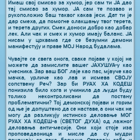
Имаш свој смисао за хумор, јер сам ти ЈА дао
тај смисао за хумор. ЈА сам те позвао и
рукоположио баш таквог какав јеси. Дат ти је
дар смеха, да помогне олакшању твог терета,
и терета других. Смех доноси добро као добар
лек. Али чак и смех и хумор имају баланс. ЈА
нисам у црквама где се безумни демони
манифестују и праве МОЈ Народ будалама.
Чувајте се свега онога, сваке појаве у којој не
можете да замислите вашег ЈАХУШУА-у као
учесника. Зар ваш БОГ лаје као пас, мјауче као
мачка, урличе као лав и исмева СВОЈУ
сопствену Реч? Зар би РУАХ ХА КОДЕШ
понизила било кога и учинила да људи буду
толико неконтролисани да постану
проблематични? Тој демонској појави и горим
од ње је допуштено да се наставе, а они чак не
могу да разликују истинско деловање МОГ
РУАХ ХА КОДЕШ-а (СВЕТОГ ДУХА) од лажног
деловања анти-месије. Они који стоје иза
проповедаоница и мисле да су мудри
понашају се тако безумно. Отварају себе и