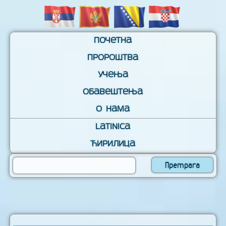
Почетна
Пророштва
Учења
Обавештења
О нама
Latinica
Ћирилица