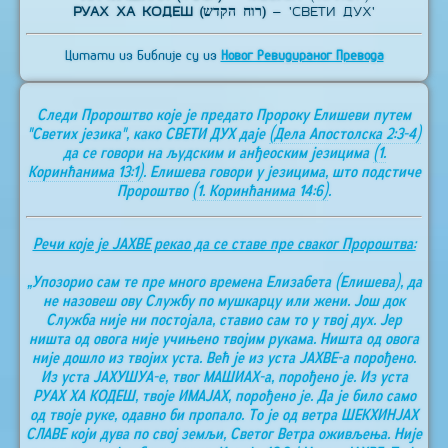
РУАХ ХА КОДЕШ (רוח הקדש)
– 'СВЕТИ ДУХ'
Цитати из Библије су из
Новог Ревидираног Превода
Следи Пророштво које је предато Пророку Елишеви путем
"Светих језика", како СВЕТИ ДУХ даје
(Дела Апостолска 2:3-4)
да се говори на људским и анђеоским језицима
(1.
Коринћанима 13:1)
. Елишева говори у језицима, што подстиче
Пророштво
(1. Коринћанима 14:6)
.
Речи које је ЈАХВЕ рекао да се ставе пре сваког Пророштва:
„Упозорио сам те пре много времена Елизабета (Елишева), да
не назовеш ову Службу по мушкарцу или жени. Још док
Служба није ни постојала, ставио сам то у твој дух. Јер
ништа од овога није учињено твојим рукама. Ништа од овога
није дошло из твојих уста. Већ је из уста ЈАХВЕ-а порођено.
Из уста ЈАХУШУА-е, твог МАШИАХ-а, порођено је. Из уста
РУАХ ХА КОДЕШ, твоје ИМАЈАХ, порођено је. Да је било само
од твоје руке, одавно би пропало. То је од ветра ШЕКХИНЈАХ
СЛАВЕ који дува по свој земљи, Светог Ветра оживљења. Није