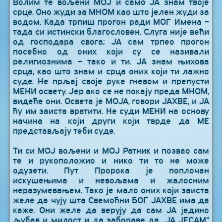
Волим те вољени МОЈ и само ЈА знам твоје
срце. Оно жуди за МНОМ као што јелен жуди за
водом. Када трпиш прогон ради МОГ Имена –
тада си истински благословен. Слуга није већи
од господара свога; ЈА сам трпео прогон
посебно од оних који су се називали
религиознима – тако и ти. ЈА знам њихова
срца, као што знам и срца оних који ти лажно
суде. Не прљај своје руке гневом и препусти
МЕНИ освету. Јер ако се не покају преда МНОМ,
видеће они. Освета је МОЈА, говори ЈАХВЕ, и ЈА
ћу им заиста вратити. Не суди МЕНИ на основу
начина на који други који тврде да МЕ
представљају теби суде.
Ти си МОЈ вољени и МОЈ Ратник и позвао сам
те и рукоположио и нико ти то не може
одузети. Пут Пророка је поплочан
искушењима и невољама и жалосним
неразумевањем. Тако је мало оних који заиста
желе да чују шта Свемоћни БОГ ЈАХВЕ има да
каже. Они желе да верују да сам ЈА једино
љубав и милост и да забораве да „ЈА ЈЕСАМ“