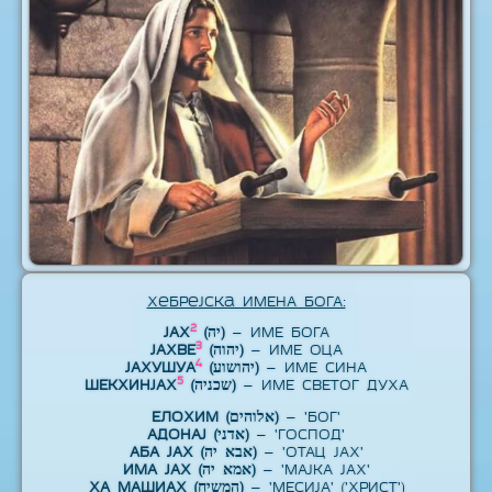
Хебрејска ИМЕНА БОГА:
2
ЈАХ
(יה)
– ИМЕ БОГА
3
ЈАХВЕ
(יהוה)
– ИМЕ ОЦА
4
ЈАХУШУА
(יהושוע)
– ИМЕ СИНА
5
ШЕКХИНЈАХ
(שכניה)
– ИМЕ СВЕТОГ ДУХА
ЕЛОХИМ (אלוהים)
– 'БОГ'
АДОНАЈ (אדני)
– 'ГОСПОД'
АБА ЈАХ (אבא יה)
– 'ОТАЦ ЈАХ'
ИМА ЈАХ (אמא יה)
– 'МАЈКА ЈАХ'
ХА МАШИАХ (המשיח)
– 'МЕСИЈА' ('ХРИСТ')