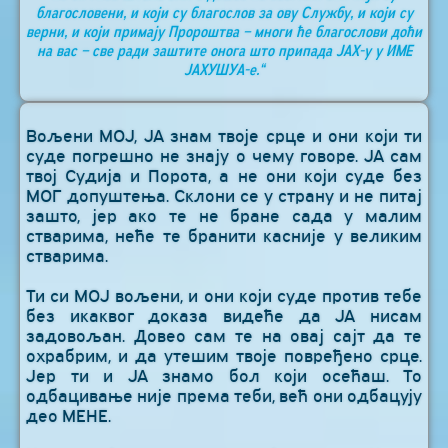
благословени, и који су благослов за ову Службу, и који су
верни, и који примају Пророштва – многи ће благослови доћи
на вас – све ради заштите онога што припада ЈАХ-у у ИМЕ
ЈАХУШУА-е.“
Вољени МОЈ, ЈА знам твоје срце и они који ти
суде погрешно не знају о чему говоре. ЈА сам
твој Судија и Порота, а не они који суде без
МОГ допуштења. Склони се у страну и не питај
зашто, јер ако те не бране сада у малим
стварима, неће те бранити касније у великим
стварима.
Ти си МОЈ вољени, и они који суде против тебе
без икаквог доказа видеће да ЈА нисам
задовољан. Довео сам те на овај сајт да те
охрабрим, и да утешим твоје повређено срце.
Јер ти и ЈА знамо бол који осећаш. То
одбацивање није према теби, већ они одбацују
део МЕНЕ.