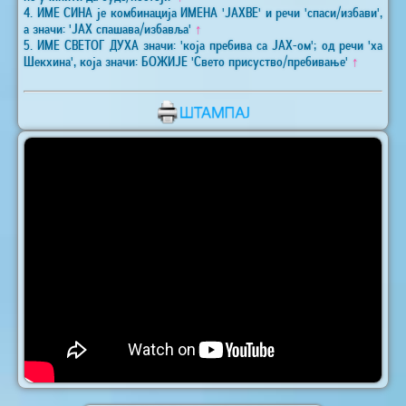
4. ИМЕ СИНА је комбинација ИМЕНА 'ЈАХВЕ' и речи 'спаси/избави',
а значи: 'ЈАХ спашава/избавља'
↑
5. ИМЕ СВЕТОГ ДУХА значи: 'која пребива са ЈАХ-ом'; од речи 'ха
Шекхина', која значи: БОЖИЈЕ 'Свето присуство/пребивање'
↑