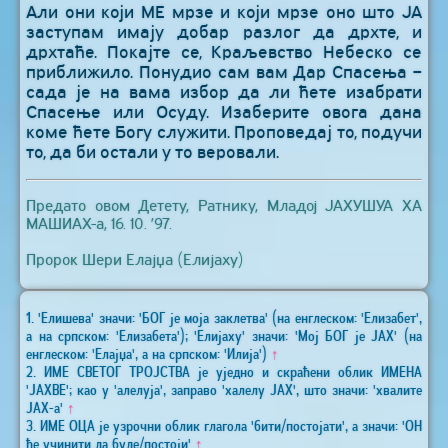
Али они који МЕ мрзе и који мрзе оно што ЈА
заступам имају добар разлог да дрхте, и
дрхтаће. Покајте се, Краљевство Небеско се
приближило. Понудио сам вам Дар Спасења –
сада је на вама избор да ли ћете изабрати
Спасење или Осуду. Изаберите овога дана
коме ћете Богу служити. Проповедај то, подучи
то, да би остали у то веровали.
Предато овом Детету, Ратнику, Младој ЈАХУШУА ХА
МАШИАХ-а, 16. 10. ’97.
Пророк Шери Елајџа (Елијаху)
1. 'Елишева' значи: 'БОГ је моја заклетва' (на енглеском: 'Елизабет',
а на српском: 'Елизабета'); 'Елијаху' значи: 'Мој БОГ је ЈАХ' (на
енглеском: 'Елајџа', а на српском: 'Илија')
↑
2. ИМЕ СВЕТОГ ТРОЈСТВА је уједно и скраћени облик ИМЕНА
'ЈАХВЕ'; као у 'алелуја', заправо 'халелу ЈАХ', што значи: 'хвалите
ЈАХ-а'
↑
3. ИМЕ ОЦА је узрочни облик глагола 'бити/постојати', а значи: 'ОН
ће учинити да буде/постоји'
↑