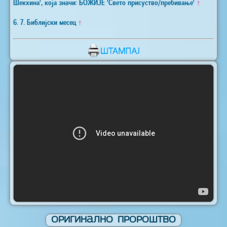
Шекхина', која значи: БОЖИЈЕ 'Свето присуство/пребивање'
↑
6. 7. Библијски месец
↑
Оригинално Пророштво