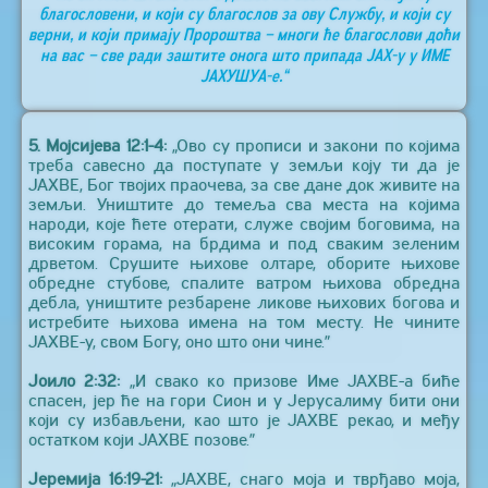
благословени, и који су благослов за ову Службу, и који су
верни, и који примају Пророштва – многи ће благослови доћи
на вас – све ради заштите онога што припада ЈАХ-у у ИМЕ
ЈАХУШУА-е.“
5. Мојсијева 12:1-4:
„Ово су прописи и закони по којима
треба савесно да поступате у земљи коју ти да је
ЈАХВЕ, Бог твојих праочева, за све дане док живите на
земљи. Уништите до темеља сва места на којима
народи, које ћете отерати, служе својим боговима, на
високим горама, на брдима и под сваким зеленим
дрветом. Срушите њихове олтаре, оборите њихове
обредне стубове, спалите ватром њихова обредна
дебла, уништите резбарене ликове њихових богова и
истребите њихова имена на том месту. Не чините
ЈАХВЕ-у, свом Богу, оно што они чине.”
Јоило 2:32:
„И свако ко призове Име ЈАХВЕ-а биће
спасен, јер ће на гори Сион и у Јерусалиму бити они
који су избављени, као што је ЈАХВЕ рекао, и међу
остатком који ЈАХВЕ позове.”
Јеремија 16:19-21:
„ЈАХВЕ, снаго моја и тврђаво моја,