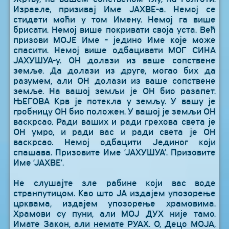
Израеле, призивај Име ЈАХВЕ-а. Немој се
стидети моћи у том Имену. Немој га више
брисати. Немој више покривати своја уста. Већ
призови МОЈЕ Име - једино Име које може
спасити. Немој више одбацивати МОГ СИНА
ЈАХУШУА-у. ОН долази из ваше сопствене
земље. Да долази из друге, могао бих да
разумем, али ОН долази из ваше сопствене
земље. На вашој земљи је ОН био разапет.
ЊЕГОВА Крв је потекла у земљу. У вашу је
гробницу ОН био положен. У вашој је земљи ОН
васкрсао. Ради ваших и ради грехова света је
ОН умро, и ради вас и ради света је ОН
васкрсао. Немој одбацити Јединог који
спашава. Призовите Име ’ЈАХУШУА’. Призовите
Име ’ЈАХВЕ’.
Не слушајте зле рабине који вас воде
странпутицом. Као што ЈА издајем упозорење
црквама, издајем упозорење храмовима.
Храмови су пуни, али МОЈ ДУХ није тамо.
Имате Закон, али немате РУАХ. О, Децо МОЈА,