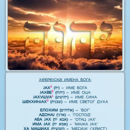
Хебрејска ИМЕНА БОГА:
2
ЈАХ
(יה)
– ИМЕ БОГА
3
ЈАХВЕ
(יהוה)
– ИМЕ ОЦА
4
ЈАХУШУА
(יהושוע)
– ИМЕ СИНА
5
ШЕКХИНЈАХ
(שכניה)
– ИМЕ СВЕТОГ ДУХА
ЕЛОХИМ (אלוהים)
– 'БОГ'
АДОНАЈ (אדני)
– 'ГОСПОД'
АБА ЈАХ (אבא יה)
– 'ОТАЦ ЈАХ'
ИМА ЈАХ (אמא יה)
– 'МАЈКА ЈАХ'
ХА МАШИАХ (המשיח)
– 'МЕСИЈА' ('ХРИСТ')