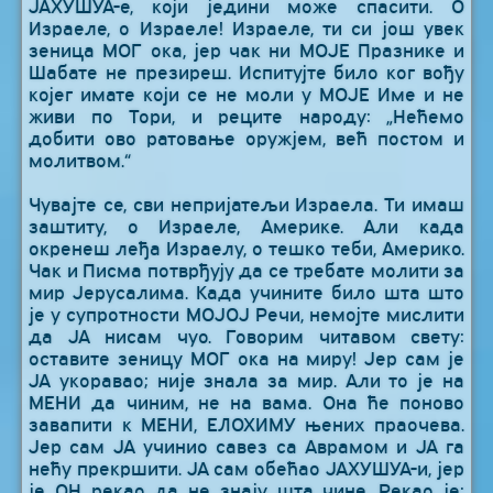
ЈАХУШУА-е, који једини може спасити. О
Израеле, о Израеле! Израеле, ти си још увек
зеница МОГ ока, јер чак ни МОЈЕ Празнике и
Шабате не презиреш. Испитујте било ког вођу
којег имате који се не моли у МОЈЕ Име и не
живи по Тори, и реците народу: „Нећемо
добити ово ратовање оружјем, већ постом и
молитвом.“
Чувајте се, сви непријатељи Израела. Ти имаш
заштиту, о Израеле, Америке. Али када
окренеш леђа Израелу, о тешко теби, Америко.
Чак и Писма потврђују да се требате молити за
мир Јерусалима. Када учините било шта што
је у супротности МОЈОЈ Речи, немојте мислити
да ЈА нисам чуо. Говорим читавом свету:
оставите зеницу МОГ ока на миру! Јер сам је
ЈА укоравао; није знала за мир. Али то је на
МЕНИ да чиним, не на вама. Она ће поново
завапити к МЕНИ, ЕЛОХИМУ њених праочева.
Јер сам ЈА учинио савез са Аврамом и ЈА га
нећу прекршити. ЈА сам обећао ЈАХУШУА-и, јер
је ОН рекао да не знају шта чине. Рекао је: