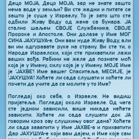
Децо МОЈА, Децо МОЈА, зар не знате зашто
нема воде у земљи? Ви сте жедни и питате се
зашто је суша у Израелу. То је зато што сте
одбили Живу Воду од жене са бунара. ЈА
стално шаљем СВОЈЕ Службенике, СВОЈЕ
Пророке и Апостоле. Они долазе у Име МОГ
СИНА ЈАХУШУА-е. Они вам нуде Живу Воду, али
ви им одгуравате руке на страну. Ви сте ти, о
Народе Израелски, који сте прихватили лажи
ваших вођа. Рабини не желе да познате моћ
која је у Имену, силу која је у Имену. МОЈЕ Име
је ’ЈАХВЕ’! Име вашег Спаситеља, МЕСИЈЕ, је
’ЈАХУШУА’! Хоћете ли сада слушати и хоћете ли
почети да учите да се молите у то Име?
Погледај око себе, о Израеле. Не видиш
пријатеља. Погледај около Израеле. Од чега
сте једном зависили, више никада нећете
зависити. Хоћете ли сада слушати док ЈА
говорим кроз ову слушкињу овог дана? Хоћете
ли сада завапити у Име ЈАХВЕ-а и прихватити
Дар ЈАХУШУА-е који вам дајем, и Име које сам