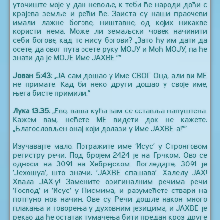
уточиште моје у дан невоље, к теби ће народи доћи с
крајева земље и рећи ће: Заиста су наши праочеви
имали лажне богове, ништавне, од којих никакве
користи нема. Може ли земаљски човек начинити
себи богове, кад то нису богови? „Зато ћу им дати да
осете, да овог пута осете руку МОЈУ и Моћ МОЈУ, па ће
знати да је МОЈЕ Име ЈАХВЕ.””
Јован 5:43:
„ЈА сам дошао у Име СВОГ Оца, али ви МЕ
не примате. Кад би неко други дошао у своје име,
њега бисте примили.”
Лука 13:35:
„Ево, ваша кућа вам се оставља напуштена.
Кажем вам, нећете МЕ видети док не кажете:
„Благословљен онај који долази у Име ЈАХВЕ-а!””
Изучавајте мало. Потражите име ‘Исус’ у Стронговом
регистру речи. Под бројем 2424 је на Грчком. Ово се
односи на 3091 на Хебрејском. Погледајте, 3091 је
’Јехошуа’, што значи: ’ЈАХВЕ спашава’. Халелу ЈАХ!
Хвала ЈАХ-у! Замените оригиналним речима речи
’Господ’ и ’Исус’ у Писмима, и разумећете ствари на
потпуно нов начин. Ове су Речи дошле након много
плакања и говорења у духовним језицима, и ЈАХВЕ је
рекао да ће остатак тумачења бити предан кроз друге