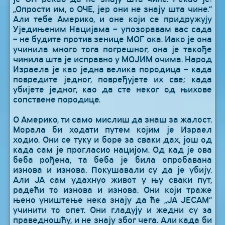
„Опрости им, о ОЧЕ, јер они не знају шта чине.“
Али тебе Америко, и оне који се придружују
Уједињеним Нацијама – упозоравам вас сада
– не будите против зенице МОГ ока. Иако је она
учинила много тога погрешног, она је такође
чинила шта је исправно у МОЈИМ очима. Народ
Израела је као једна велика породица – када
повредите једног, повређујете их све; када
убијете једног, као да сте неког од њихове
сопствене породице.
О Америко, ти само мислиш да знаш за жалост.
Морала би ходати путем којим је Израел
ходио. Они се туку и боре за сваки дах, још од
када сам је прогласио нацијом. Од кад је ова
беба рођена, та беба је била опробавана
изнова и изнова. Покушавали су да је убију.
Али ЈА сам удахнуо живот у њу сваки пут,
радећи то изнова и изнова. Они који траже
њено уништење нека знају да ће „ЈА ЈЕСАМ“
учинити то опет. Они гладују и жедни су за
праведношћу, и не знају због чега. Али када би