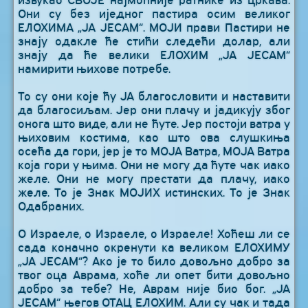
извукао СВОЈЕ најмоћније ратнике из цркава.
Они су без иједног пастира осим великог
ЕЛОХИМА „ЈА ЈЕСАМ“. МОЈИ прави Пастири не
знају одакле ће стићи следећи долар, али
знају да ће велики ЕЛОХИМ „ЈА ЈЕСАМ“
намирити њихове потребе.
То су они које ћу ЈА благословити и наставити
да благосиљам. Јер они плачу и јадикују због
онога што виде, али не ћуте. Јер постоји ватра у
њиховим костима, као што ова слушкиња
осећа да гори, јер је то МОЈА Ватра, МОЈА Ватра
која гори у њима. Они не могу да ћуте чак иако
желе. Они не могу престати да плачу, иако
желе. То је Знак МОЈИХ истинских. То је Знак
Одабраних.
О Израеле, о Израеле, о Израеле! Хоћеш ли се
сада коначно окренути ка великом ЕЛОХИМУ
„ЈА ЈЕСАМ“? Ако је то било довољно добро за
твог оца Аврама, хоће ли опет бити довољно
добро за тебе? Не, Аврам није био бог. „ЈА
ЈЕСАМ“ његов ОТАЦ ЕЛОХИМ. Али су чак и тада