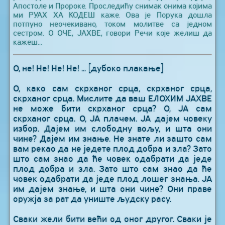
Апостоле и Пророке. Проследићу снимак онима којима
ми РУАХ ХА КОДЕШ каже. Ова је Порука дошла
потпуно неочекивано, током молитве са једном
сестром. О ОЧЕ, ЈАХВЕ, говори Речи које желиш да
кажеш...
О, не! Не! Не! Не! ... [дубоко плакање]
О, како сам скрханог срца, скрханог срца,
скрханог срца. Мислите да ваш ЕЛОХИМ ЈАХВЕ
не може бити скрханог срца? О, ЈА сам
скрханог срца. О, ЈА плачем. ЈА дајем човеку
избор. Дајем им слободну вољу, и шта они
чине? Дајем им знање. Не знате ли зашто сам
вам рекао да не једете плод добра и зла? Зато
што сам знао да ће човек одабрати да једе
плод добра и зла. Зато што сам знао да ће
човек одабрати да једе плод лошег знања. ЈА
им дајем знање, и шта они чине? Они праве
оружја за рат да униште људску расу.
Сваки жели бити већи од оног другог. Сваки је