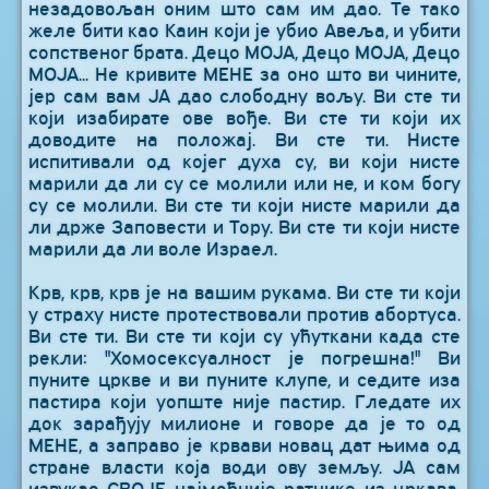
незадовољан оним што сам им дао. Те тако
желе бити као Каин који је убио Авеља, и убити
сопственог брата. Децо МОЈА, Децо МОЈА, Децо
МОЈА... Не кривите МЕНЕ за оно што ви чините,
јер сам вам ЈА дао слободну вољу. Ви сте ти
који изабирате ове вође. Ви сте ти који их
доводите на положај. Ви сте ти. Нисте
испитивали од којег духа су, ви који нисте
марили да ли су се молили или не, и ком богу
су се молили. Ви сте ти који нисте марили да
ли држе Заповести и Тору. Ви сте ти који нисте
марили да ли воле Израел.
Крв, крв, крв је на вашим рукама. Ви сте ти који
у страху нисте протествовали против абортуса.
Ви сте ти. Ви сте ти који су ућуткани када сте
рекли: "Хомосексуалност је погрешна!" Ви
пуните цркве и ви пуните клупе, и седите иза
пастира који уопште није пастир. Гледате их
док зарађују милионе и говоре да је то од
МЕНЕ, а заправо је крвави новац дат њима од
стране власти која води ову земљу. ЈА сам