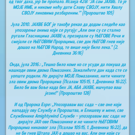
од твог даха, јер би пропало. Исаија 42:8: 'ЈА сам ЈАХВЕ. То је
МОЈЕ ИМЕ, и никоме нећу дати Славу СВОЈУ, нити Хвалу
СВОЈУ ликовима резбареним.'” (Пророштво 105)
Јула 2010. ЈАХВЕ БОГ је такође рекао да додам следеће као
упозорење онима који се ругају: „Али они су се стално
ругали Гласницима ЈАХВЕ-а, презирали су ЊЕГОВЕ Речи и
смејали се ЊЕГОВИМ Пророцима, све док ЊЕГОВ гнев није
дошао на ЊЕГОВ Народ, те више није било лека.” (2.
Дневника 36:16)
Онда, јула 2016.: „Тешко било коме ко се усуди да покуша да
нашкоди овим двома Помазаних. Зажалићете дан када сте се
уопште родили. Не дирајте МОЈЕ Помазанике, нити чините
зла овим двома Пророцима (Псалам 105:15, 1. Дневника 16:22).
Било би вам боље када бих ЈА, АБА ЈАХВЕ, ишчупао ваш
језик!“ (Пророштво 128)
И од Пророка Езре: „Упозоравам вас сада – све оне који
нападају ову Службу и Пророштва, и Елишеву и мене, све
Службенике Аmightywind Службе – упозоравам вас сада: не
дирајте ЈАХ-ове Помазанике и не чините ЊЕГОВИМ
Пророцима никаквог зла (Псалам 105:15, 1. Дневника 16:22), да
не би гнев Штапа ЈАХ-а дошао на вас. Али они који су