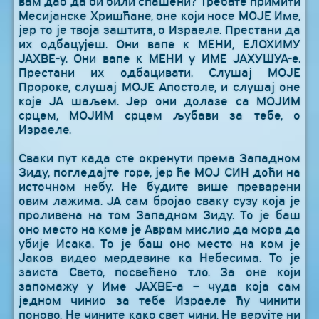
вам дао да би били спашени? Требате примити
Месијанске Хришћане, оне који носе МОЈЕ Име,
јер то је твоја заштита, о Израеле. Престани да
их одбацујеш. Они вапе к МЕНИ, ЕЛОХИМУ
ЈАХВЕ-у. Они вапе к МЕНИ у ИМЕ ЈАХУШУА-е.
Престани их одбацивати. Слушај МОЈЕ
Пророке, слушај МОЈЕ Апостоле, и слушај оне
које ЈА шаљем. Јер они долазе са МОЈИМ
срцем, МОЈИМ срцем љубави за тебе, о
Израеле.
Сваки пут када сте окренути према Западном
Зиду, погледајте горе, јер ће МОЈ СИН доћи на
источном небу. Не будите више преварени
овим лажима. ЈА сам бројао сваку сузу која је
проливена на том Западном Зиду. То је баш
оно место на коме је Аврам мислио да мора да
убије Исака. То је баш оно место на ком је
Јаков видео мердевине ка Небесима. То је
заиста Свето, посвећено тло. За оне који
запомажу у Име ЈАХВЕ-а – чуда која сам
једном чинио за тебе Израеле ћу чинити
поново. Не чините како свет чини. Не верујте ни