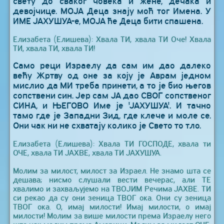
свету до сваког човека и жене, дечака и
девојчице. МОЈА Деца знају моћ тог Имена. У
ИМЕ ЈАХУШУА-е, МОЈА ће Деца бити спашена.
Елизабета (Елишева): Хвала ТИ, хвала ТИ Оче! Хвала
ТИ, хвала ТИ, хвала ТИ!
Само реци Израелу да сам им дао далеко
већу Жртву од оне за коју је Аврам једном
мислио да МИ треба принети, а то је био његов
сопствени син. Јер сам ЈА дао СВОГ сопственог
СИНА, и ЊЕГОВО Име је 'ЈАХУШУА'. И тачно
тамо где је Западни Зид, где клече и моле се.
Они чак ни не схватају колико је Свето то тло.
Елизабета (Елишева): Хвала ТИ ГОСПОДЕ, хвала ти
ОЧЕ, хвала ТИ ЈАХВЕ, хвала ТИ ЈАХУШУА.
Молим за милост, милост за Израел. Не знамо шта се
дешава; нисмо слушали вести вечерас, али ТЕ
хвалимо и захваљујемо на ТВОЈИМ Речима ЈАХВЕ. ТИ
си рекао да су они зеница ТВОГ ока. Они су зеница
ТВОГ ока. О, имај милости! Имај милости, о имај
милости! Молим за више милости према Израелу него