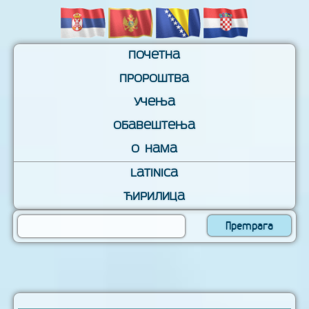
Почетна
Пророштва
Учења
Обавештења
О нама
Latinica
Ћирилица