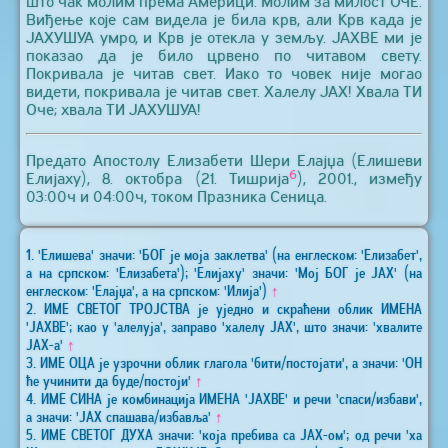
што чак молим према Америци. Молим за милост ОЧЕ.
Виђење које сам видела је била крв, али Крв када је
ЈАХУШУА умро, и Крв је отекла у земљу. ЈАХВЕ ми је
показао да је било црвено по читавом свету.
Покривала је читав свет. Иако то човек није могао
видети, покривала је читав свет. Халелу ЈАХ! Хвала ТИ
Оче; хвала ТИ ЈАХУШУА!
Предато Апостолу Елизабети Шери Елајџа (Елишеви
6
Елијаху), 8. октобра (21. Тишрија
), 2001., између
03:00ч и 04:00ч, током Празника Сеница.
1. 'Елишева' значи: 'БОГ је моја заклетва' (на енглеском: 'Елизабет',
а на српском: 'Елизабета'); 'Елијаху' значи: 'Мој БОГ је ЈАХ' (на
енглеском: 'Елајџа', а на српском: 'Илија')
↑
2. ИМЕ СВЕТОГ ТРОЈСТВА је уједно и скраћени облик ИМЕНА
'ЈАХВЕ'; као у 'алелуја', заправо 'халелу ЈАХ', што значи: 'хвалите
ЈАХ-а'
↑
3. ИМЕ ОЦА је узрочни облик глагола 'бити/постојати', а значи: 'ОН
ће учинити да буде/постоји'
↑
4. ИМЕ СИНА је комбинација ИМЕНА 'ЈАХВЕ' и речи 'спаси/избави',
а значи: 'ЈАХ спашава/избавља'
↑
5. ИМЕ СВЕТОГ ДУХА значи: 'која пребива са ЈАХ-ом'; од речи 'ха