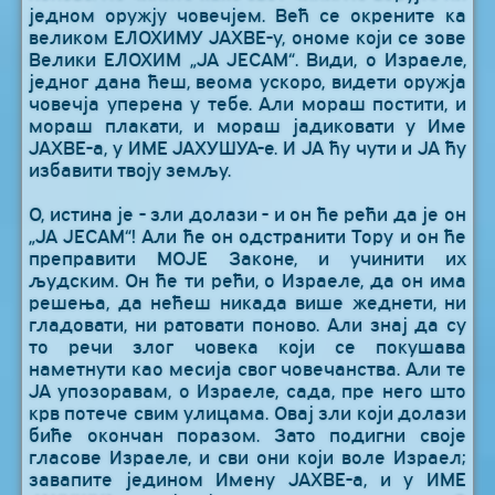
једном оружју човечјем. Већ се окрените ка
великом ЕЛОХИМУ ЈАХВЕ-у, ономе који се зове
Велики ЕЛОХИМ „ЈА ЈЕСАМ“. Види, о Израеле,
једног дана ћеш, веома ускоро, видети оружја
човечја уперена у тебе. Али мораш постити, и
мораш плакати, и мораш јадиковати у Име
ЈАХВЕ-а, у ИМЕ ЈАХУШУА-е. И ЈА ћу чути и ЈА ћу
избавити твоју земљу.
О, истина је - зли долази - и он ће рећи да је он
„ЈА ЈЕСАМ“! Али ће он одстранити Тору и он ће
преправити МОЈЕ Законе, и учинити их
људским. Он ће ти рећи, о Израеле, да он има
решења, да нећеш никада више жеднети, ни
гладовати, ни ратовати поново. Али знај да су
то речи злог човека који се покушава
наметнути као месија свог човечанства. Али те
ЈА упозоравам, о Израеле, сада, пре него што
крв потече свим улицама. Овај зли који долази
биће окончан поразом. Зато подигни своје
гласове Израеле, и сви они који воле Израел;
завапите једином Имену ЈАХВЕ-а, и у ИМЕ