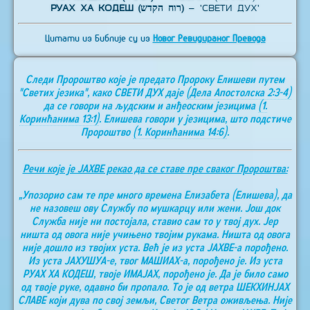
РУАХ ХА КОДЕШ (רוח הקדש)
– 'СВЕТИ ДУХ'
Цитати из Библије су из
Новог Ревидираног Превода
Следи Пророштво које је предато Пророку Елишеви путем
"Светих језика", како СВЕТИ ДУХ даје
(Дела Апостолска 2:3-4)
да се говори на људским и анђеоским језицима
(1.
Коринћанима 13:1)
. Елишева говори у језицима, што подстиче
Пророштво
(1. Коринћанима 14:6)
.
Речи које је ЈАХВЕ рекао да се ставе пре сваког Пророштва:
„Упозорио сам те пре много времена Елизабета (Елишева), да
не назовеш ову Службу по мушкарцу или жени. Још док
Служба није ни постојала, ставио сам то у твој дух. Јер
ништа од овога није учињено твојим рукама. Ништа од овога
није дошло из твојих уста. Већ је из уста ЈАХВЕ-а порођено.
Из уста ЈАХУШУА-е, твог МАШИАХ-а, порођено је. Из уста
РУАХ ХА КОДЕШ, твоје ИМАЈАХ, порођено је. Да је било само
од твоје руке, одавно би пропало. То је од ветра ШЕКХИНЈАХ
СЛАВЕ који дува по свој земљи, Светог Ветра оживљења. Није