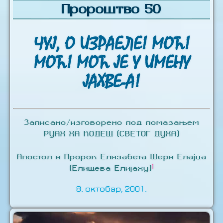
Пророштво 50
ЧУЈ, О ИЗРАЕЛЕ! МОЋ!
МОЋ! МОЋ ЈЕ У ИМЕНУ
ЈАХВЕ-А!
Записано/изговорено под помазањем
РУАХ ХА КОДЕШ (СВЕТОГ ДУХА)
Апостол и Пророк Елизабета Шери Елајџа
1
(Елишева Елијаху)
8. октобар, 2001.