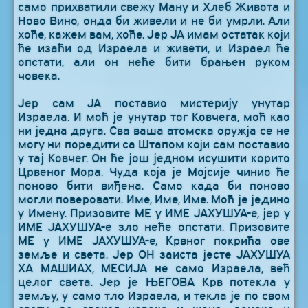
само прихватили свежу Ману и Хлеб Живота и
Ново Вино, онда би живели и не би умрли. Али
хоће, кажем вам, хоће. Јер ЈА имам остатак који
ће изаћи од Израела и живети, и Израел ће
опстати, али он неће бити брањен руком
човека.
Јер сам ЈА поставио мистерију унутар
Израела. И моћ је унутар тог Ковчега, моћ као
ни једна друга. Сва ваша атомска оружја се не
могу ни поредити са Штапом који сам поставио
у тај Ковчег. Он ће још једном исушити корито
Црвеног Мора. Чуда која је Мојсије чинио ће
поново бити виђена. Само када би поново
могли поверовати. Име, Име, Име. Моћ је једино
у Имену. Призовите МЕ у ИМЕ ЈАХУШУА-е, јер у
ИМЕ ЈАХУШУА-е зло неће опстати. Призовите
МЕ у ИМЕ ЈАХУШУА-е, Крвног покрића ове
земље и света. Јер ОН заиста јесте ЈАХУШУА
ХА МАШИАХ, МЕСИЈА не само Израела, већ
целог света. Јер је ЊЕГОВА Крв потекла у
земљу, у само тло Израела, и текла је по свом