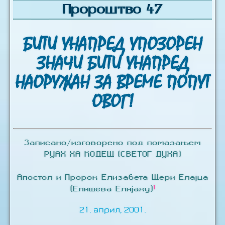
Пророштво 47
БИТИ УНАПРЕД УПОЗОРЕН
ЗНАЧИ БИТИ УНАПРЕД
НАОРУЖАН ЗА ВРЕМЕ ПОПУТ
ОВОГ!
Записано/изговорено под помазањем
РУАХ ХА КОДЕШ (СВЕТОГ ДУХА)
Апостол и Пророк Елизабета Шери Елајџа
1
(Елишева Елијаху)
21. април, 2001.