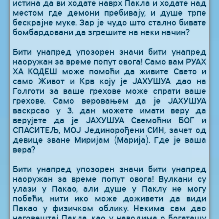
истина да ви ходате наврх Пакла и ходате над
местом где демони пребивају, и душе трпе
бескрајне муке. Зар је чудо што стално бивате
бомбардовани да згрешите на неки начин?
Бити унапред упозорен значи бити унапред
наоружан за време попут овога! Само вам РУАХ
ХА КОДЕШ може помоћи да живите Свето и
само Живот и Крв коју је ЈАХУШУА дао на
Голготи за ваше грехове може спрати ваше
грехове. Само веровањем да је ЈАХУШУА
васкрсао у 3. дан можете имати веру да
верујете да је ЈАХУШУА Свемоћни БОГ и
СПАСИТЕЉ, МОЈ Јединорођени СИН, зачет од
девице зване Миријам (Марија). Где је ваша
вера?
Бити унапред упозорен значи бити унапред
наоружан за време попут овога! Вулкани су
улази у Пакао, али душе у Паклу не могу
побећи, нити ико може доживети да види
Пакао у физичком облику. Некима сам дао
наговештај Пакла, као у наводима о богаташу