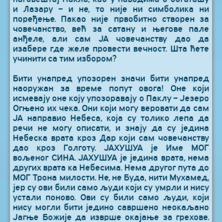
и Лазару – и не, то није ни симболика ни
поређење. Пакао није првобитно створен за
човечанство, већ за сатану и његове пале
анђеле, али сам ЈА човечанству дао да
изабере где желе провести вечност. Шта ћете
учинити са тим избором?
Бити унапред упозорен значи бити унапред
наоружан за време попут овога! Оне који
исмевају оне коју упозоравају о Паклу – Језеро
Огњено их чека. Они који могу веровати да сам
ЈА направио Небеса, која су толико лепа да
речи не могу описати, и знају да су једина
Небеска врата кроз Дар који сам човечанству
дао кроз Голготу. ЈАХУШУА је Име МОГ
вољеног СИНА. ЈАХУШУА је једина врата, нема
других врата ка Небесима. Нема другог пута до
МОГ Трона милости. Не, не Буда, нити Мухамед,
јер су ови били само људи који су умрли и нису
устали поново. Ови су били само људи, који
нису могли бити једино савршено неокаљано
Јагње Божије да изврше окајање за грехове.