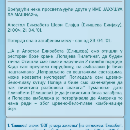
Вређајући неке, просветљујући друге у ИМЕ ЈАХУШУА
ХА МАШИАХ-а,
Апостол Елизабета Шери Елајџа (Елишева Елијаху),
21:00ч, 21. 04. ’01.
Потврда сна о загађеном месу - сан од 23. 04. ’01.:
„ЈА и Апостол Елизабета (Елишева) смо отишли у
ресторан брзе хране, „Попајева Пилетина“, да будем
тачна. Отишли смо тамо и наручили 2 пилеће порције.
Када сам преузела поруџбину, на амбалажи је било
наштампано: „Направљено са вештачким састојцима,
може изазвати нуспојаве“. Погледала сам црвено-
бело-плаву кутију Попаја и биле смо изненађене да
чак пилетина разболева свакога.“ Тумачење дато
Елизабети (Елишеви) је да је пилетина била загађена,
и Попајева амбалажа је потврђивала да Америка то
нама ради – због црвено-бело-плаве комбинације
боја.
1. 'Елишева' значи: 'БОГ је моја заклетва' (на енглеском: 'Елизабет',