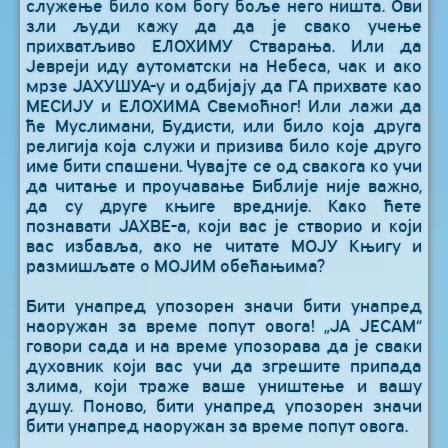
служење било ком богу боље него ништа. Ови
зли људи кажу да да је свако учење
прихватљиво ЕЛОХИМУ Стварања. Или да
Јевреји иду аутоматски на Небеса, чак и ако
мрзе ЈАХУШУА-у и одбијају да ГА прихвате као
МЕСИЈУ и ЕЛОХИМА Свемоћног! Или лажи да
ће Муслимани, Будисти, или било која друга
религија која служи и призива било које друго
име бити спашени. Чувајте се од свакога ко учи
да читање и проучавање Библије није важно,
да су друге књиге вредније. Како ћете
познавати ЈАХВЕ-а, који вас је створио и који
вас избавља, ако не читате МОЈУ Књигу и
размишљате о МОЈИМ обећањима?
Бити унапред упозорен значи бити унапред
наоружан за време попут овога! „ЈА ЈЕСАМ“
говори сада и на време упозорава да је сваки
духовник који вас учи да згрешите припада
злима, који траже ваше уништење и вашу
душу. Поново, бити унапред упозорен значи
бити унапред наоружан за време попут овога.