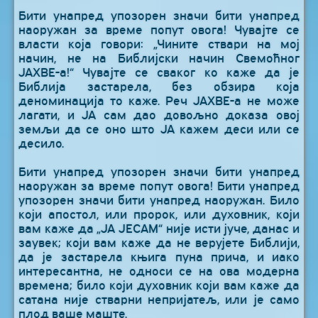
Бити унапред упозорен значи бити унапред
наоружан за време попут овога! Чувајте се
власти која говори: „Чините ствари на мој
начин, не на Библијски начин Свемоћног
ЈАХВЕ-а!“ Чувајте се сваког ко каже да је
Библија застарела, без обзира која
деноминација то каже. Реч ЈАХВЕ-а не може
лагати, и ЈА сам дао довољно доказа овој
земљи да се оно што ЈА кажем деси или се
десило.
Бити унапред упозорен значи бити унапред
наоружан за време попут овога! Бити унапред
упозорен значи бити унапред наоружан. Било
који апостол, или пророк, или духовник, који
вам каже да „ЈА ЈЕСАМ“ није исти јуче, данас и
заувек; који вам каже да не верујете Библији,
да је застарела књига пуна прича, и иако
интересантна, не односи се на ова модерна
времена; било који духовник који вам каже да
сатана није стварни непријатељ, или је само
плод ваше маште.