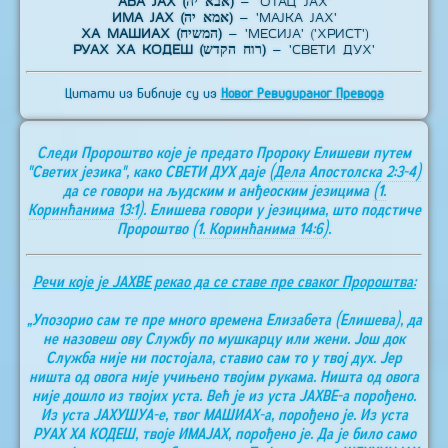
АБА ЈАХ (אבא יה)
– 'ОТАЦ ЈАХ'
ИМА ЈАХ (אמא יה)
– 'МАЈКА ЈАХ'
ХА МАШИАХ (המשיח)
– 'МЕСИЈА' ('ХРИСТ')
РУАХ ХА КОДЕШ (רוח הקדש)
– 'СВЕТИ ДУХ'
Цитати из Библије су из
Новог Ревидираног Превода
Следи Пророштво које је предато Пророку Елишеви путем
"Светих језика", како СВЕТИ ДУХ даје
(Дела Апостолска 2:3-4)
да се говори на људским и анђеоским језицима
(1.
Коринћанима 13:1)
. Елишева говори у језицима, што подстиче
Пророштво
(1. Коринћанима 14:6)
.
Речи које је ЈАХВЕ рекао да се ставе пре сваког Пророштва:
„Упозорио сам те пре много времена Елизабета (Елишева), да
не назовеш ову Службу по мушкарцу или жени. Још док
Служба није ни постојала, ставио сам то у твој дух. Јер
ништа од овога није учињено твојим рукама. Ништа од овога
није дошло из твојих уста. Већ је из уста ЈАХВЕ-а порођено.
Из уста ЈАХУШУА-е, твог МАШИАХ-а, порођено је. Из уста
РУАХ ХА КОДЕШ, твоје ИМАЈАХ, порођено је. Да је било само