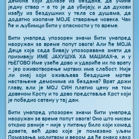
демона који долазе из бездана, да учине
једну ствар – а то је да убијају, и да духови
изађу из бездушних у тела са душама, да
додатно изопаче МОЈЕ стварање човека. Чак
ће и љубимци бити у опасности у то време.
Бити унапред упозорен значи бити унапред
наоружан за време попут овога! Али ће МОЈА
Деца која сада бивају упозоравана знати да
призивају ИМЕ ЈАХУШУА ХА МАШИАХ-а, и у
ЊЕГОВО Име узеће дрво и удариће их по врату
– јер оживотворење мртвих има слабост. Није
ли онај који оживљава бездушне мртве
настањене демонима из бездана? Врат држи
главу, али је МОЈ СИН платио цену на том
дрвеном Крсту и то дрво представља Крст који
је победио сатану у тај дан.
Бити унапред упозорен значи бити унапред
наоружан за време попут овога! Оно што нисам
открио раније – није у питању било који комад
дрвета, већ дрво које је помазано уљем
Помазања, молитвом и вером да ће онако како