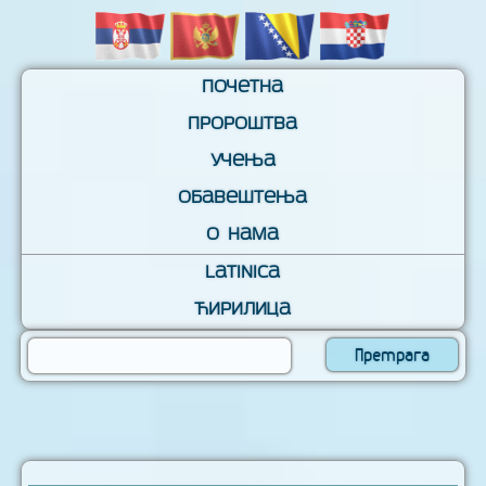
Почетна
Пророштва
Учења
Обавештења
О нама
Latinica
Ћирилица