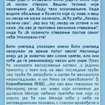
ЈА нисам створио. Вашим телима није
намењено да буду тако оскрнављена. Када
видите обољења и болести које су нове, и ваш
их лекар не може излечити, ЈА ћу рећи „Лекару,
излечи сам“. Јер ако тај лекар не устане и не
каже „Не, ово је противно законима стварања!“,
онда ћу ЈА окренути стварање против самог
себе. Упозорени сте!
Бити унапред упозорен значи бити унапред
наоружан за време попут овога! Научници
знају да је животни век клона кратак, али они
хоће да га реанимирају након што умре
(ђаво
ће лажирати васкрсавање мртвих „у једном
тренутку, у трен ока, на звук последње трубе.
Јер труба ће затрубити и мртви ће васкрснути
нераспадљиви, и ми ћемо се преобразити“
(1.
Коринћанима 15:52)
. „Јер ово вам говоримо по
Месијиној речи: ми живи, који останемо до
доласка Месије, нећемо претећи оне који су
умрли, јер ће сам Месија сићи с неба са
заповедничким позивом, с гласом арханђела и