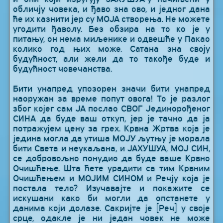
обличју човека, и ђаво зна ово, и једног дана
ће их казнити јер су МОЈА створења. Не можете
угодити ђаволу. Без обзира на то ко је у
питању, он нема миљенике и одвешће у Пакао
колико год њих може. Сатана зна своју
будућност, али жели да то такође буде и
будућност човечанства.
Бити унапред упозорен значи бити унапред
наоружан за време попут овога! То је разлог
због којег сам ЈА послао СВОГ Јединорођеног
СИНА да буде ваш откуп, јер је тачно да ја
потражујем цену за грех. Крвна Жртва која је
једина могла да утиша МОЈУ љутњу је морала
бити Света и неукаљана, и ЈАХУШУА, МОЈ СИН,
се добровољно понудио да буде ваше Крвно
Очишћење. Шта ћете урадити са тим Крвним
Очишћењем и МОЈИМ СИНОМ и Речју која је
постала тело? Изучавајте и покажите се
искушани како би могли да опстанете у
данима који долазе. Сакријте је [Реч] у своје
срце, одакле је ни један човек не може