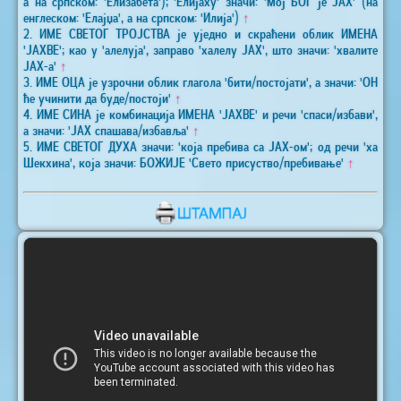
а на српском: 'Елизабета'); 'Елијаху' значи: 'Мој БОГ је ЈАХ' (на
енглеском: 'Елајџа', а на српском: 'Илија')
↑
2. ИМЕ СВЕТОГ ТРОЈСТВА је уједно и скраћени облик ИМЕНА
'ЈАХВЕ'; као у 'алелуја', заправо 'халелу ЈАХ', што значи: 'хвалите
ЈАХ-а'
↑
3. ИМЕ ОЦА је узрочни облик глагола 'бити/постојати', а значи: 'ОН
ће учинити да буде/постоји'
↑
4. ИМЕ СИНА је комбинација ИМЕНА 'ЈАХВЕ' и речи 'спаси/избави',
а значи: 'ЈАХ спашава/избавља'
↑
5. ИМЕ СВЕТОГ ДУХА значи: 'која пребива са ЈАХ-ом'; од речи 'ха
Шекхина', која значи: БОЖИЈЕ 'Свето присуство/пребивање'
↑