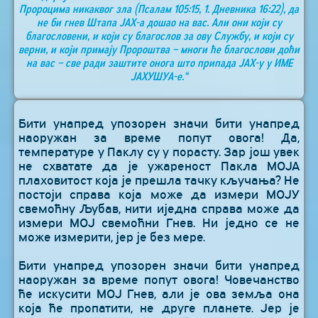
Пророцима никаквог зла (Псалам 105:15, 1. Дневника 16:22), да
не би гнев Штапа ЈАХ-а дошао на вас. Али они који су
благословени, и који су благослов за ову Службу, и који су
верни, и који примају Пророштва – многи ће благослови доћи
на вас – све ради заштите онога што припада ЈАХ-у у ИМЕ
ЈАХУШУА-е.“
Бити унапред упозорен значи бити унапред
наоружан за време попут овога! Да,
температуре у Паклу су у порасту. Зар још увек
не схватате да је ужареност Пакла МОЈА
плаховитост која је прешла тачку кључања? Не
постоји справа која може да измери МОЈУ
свемоћну Љубав, нити иједна справа може да
измери МОЈ свемоћни Гнев. Ни једно се не
може измерити, јер је без мере.
Бити унапред упозорен значи бити унапред
наоружан за време попут овога! Човечанство
ће искусити МОЈ Гнев, али је ова земља она
која ће пропатити, не друге планете. Јер је