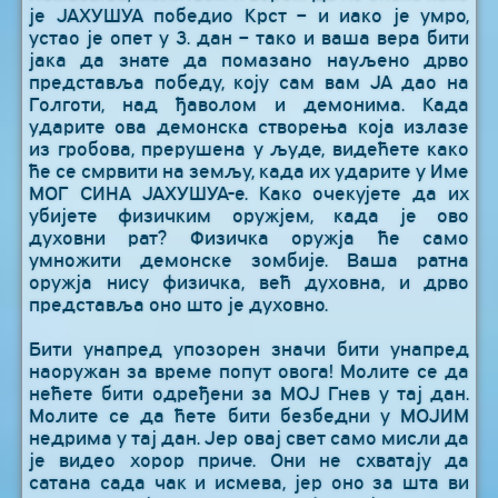
је ЈАХУШУА победио Крст – и иако је умро,
устао је опет у 3. дан – тако и ваша вера бити
јака да знате да помазано науљено дрво
представља победу, коју сам вам ЈА дао на
Голготи, над ђаволом и демонима. Када
ударите ова демонска створења која излазе
из гробова, прерушена у људе, видећете како
ће се смрвити на земљу, када их ударите у Име
МОГ СИНА ЈАХУШУА-е. Како очекујете да их
убијете физичким оружјем, када је ово
духовни рат? Физичка оружја ће само
умножити демонске зомбије. Ваша ратна
оружја нису физичка, већ духовна, и дрво
представља оно што је духовно.
Бити унапред упозорен значи бити унапред
наоружан за време попут овога! Молите се да
нећете бити одређени за МОЈ Гнев у тај дан.
Молите се да ћете бити безбедни у МОЈИМ
недрима у тај дан. Јер овај свет само мисли да
је видео хорор приче. Они не схватају да
сатана сада чак и исмева, јер оно за шта ви