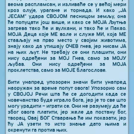
веома распламсан, и изливаће се у већој мери
кроз олује, урагане и торнада. И како „ЈА
ЈЕСАМ“ удара СВОЈОМ песницом земљу, она
ће попуцати још више, и како се МОЈА Љутња
загрева тако ће и вулкани, и тако ће и Пакао.
МОЈА Деца које МЕ воле и служе МИ, која МЕ
стављају на прво место у својим животима,
знају како да утишају ОЧЕВ гнев, јер нисам ЈА
на њих љут. Не требају се они плашити, они
нису одређени за МОЈ Гнев, само за МОЈУ
љубав. Они нису одређени за МОЈА
проклетства, само за МОЈЕ благослове.
Бити унапред упозорен значи бити унапред
наоружан за време попут овога! Упозорио сам
у СВОЈОЈ Речи шта ће се догодити када се
човечанство буде играло бога, јер је то све што
могу урадити – играти се. Они не разумеју да ће
због овога платити, јер желе да постану бог,
творац. Овај БОГ Стварања ће им показати, јер
ћу ЈА узети то исто знање дато њима и
окренути га против њих.