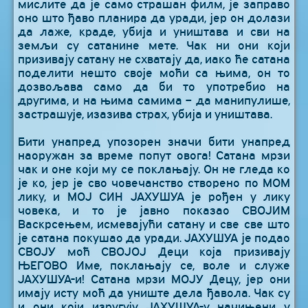
мислите да је само страшан филм, је заправо
оно што ђаво планира да уради, јер он долази
да лаже, краде, убија и уништава и сви на
земљи су сатанине мете. Чак ни они који
призивају сатану не схватају да, иако ће сатана
поделити нешто своје моћи са њима, он то
дозвољава само да би то употребио на
другима, и на њима самима – да манипулише,
застрашује, изазива страх, убија и уништава.
Бити унапред упозорен значи бити унапред
наоружан за време попут овога! Сатана мрзи
чак и оне који му се поклањају. Он не гледа ко
је ко, јер је сво човечанство створено по МОМ
лику, и МОЈ СИН ЈАХУШУА је рођен у лику
човека, и то је јавно показао СВОЈИМ
Васкрсењем, исмевајући сатану и све све што
је сатана покушао да уради. ЈАХУШУА је подао
СВОЈУ моћ СВОЈОЈ Деци која призивају
ЊЕГОВО Име, поклањају се, воле и служе
ЈАХУШУА-и! Сатана мрзи МОЈУ Децу, јер они
имају исту моћ да униште дела ђавола. Чак су
и они који изругују ЈАХУШУА-у начињени у