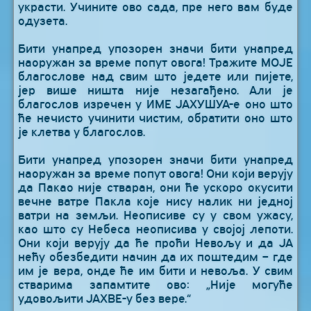
украсти. Учините ово сада, пре него вам буде
одузета.
Бити унапред упозорен значи бити унапред
наоружан за време попут овога! Тражите МОЈЕ
благослове над свим што једете или пијете,
јер више ништа није незагађено. Али је
благослов изречен у ИМЕ ЈАХУШУА-е оно што
ће нечисто учинити чистим, обратити оно што
је клетва у благослов.
Бити унапред упозорен значи бити унапред
наоружан за време попут овога! Они који верују
да Пакао није стваран, они ће ускоро окусити
вечне ватре Пакла које нису налик ни једној
ватри на земљи. Неописиве су у свом ужасу,
као што су Небеса неописива у својој лепоти.
Они који верују да ће проћи Невољу и да ЈА
нећу обезбедити начин да их поштедим – где
им је вера, онде ће им бити и невоља. У свим
стварима запамтите ово: „Није могуће
удовољити ЈАХВЕ-у без вере.“