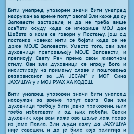
Бити унапред упозорен значи бити унапред
наоружан за време попут овога! Зли каже да су
Заповести застареле, и да не треба више
осећати осуду када се игнорише МОЈ дан
Шабата о коме се говори у Постању, још од
постанка човека; нити се бојати када се не
држе МОЈЕ Заповести. Уместо тога, ови зли
духовници преправљају МОЈЕ Заповести, и
преписују Свету Реч према свом животном
стилу. Ови зли духовници се играју Бога и
инсистирају на примању славе и поштовања
резервисаног за „ЈА ЈЕСАМ“ и МОГ Сина
ЈАХУШУА-у и МОЈ РУАХ ХА КОДЕШ.
Бити унапред упозорен значи бити унапред
наоружан за време попут овога! Ови зли
духовници требају бити јавно прекорени, њих
треба избегавати и од њих побећи. Сваки
духовник који вам каже ово шаље лаж право
из јаме Пакла. Зли људи кажу да ЈАХУШУА
није савршен, и да је било која религија и