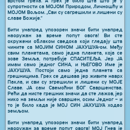
врстом греха. А грех је било шта што је у
супротности са МОЈОМ Природом, Личношћу и
МОЈОМ Вољом. „Сви су сагрешили и лишени су
славе Божије.“
Бити унапред упозорен значи бити унапред
наоружан за време попут овога! Ви сте
окружени облаком сведока који гледају шта
чините са МОЈИМ СИНОМ ЈАХУШУА-ом. Међу
свим планетама, само једна планета, која се
зове Земља, потребује СПАСИТЕЉА. Јер ЈА
имам само једног СИНА, и ЊЕГОВО Име је
ЈАХУШУА. Постоји само једна планета са
грешницима. Грех се дешава јер живите наврх
Пакла, и сви су згрешили и лишени су МОЈЕ
Славе. ЈА сам Свемоћни БОГ Савршенства.
Рећи да нисте грешник значи да сте лажов, јер
нико на земљи није савршен, осим Једног – и
то је било када је МОЈ СИН ЈАХУШУА ходао
земљом.
Бити унапред упозорен значи бити унапред
наоружан за време попут овога! МОЈ Гнев је