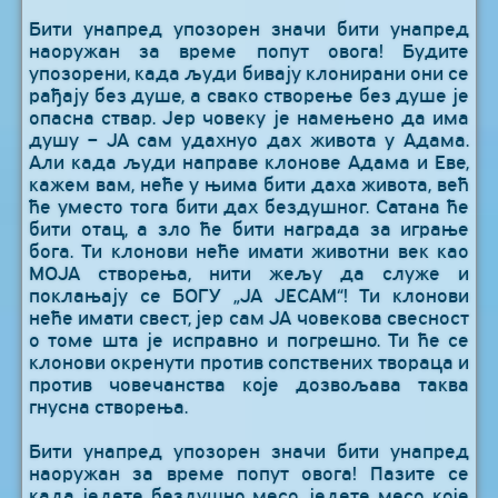
Бити унапред упозорен значи бити унапред
наоружан за време попут овога! Будите
упозорени, када људи бивају клонирани они се
рађају без душе, а свако створење без душе је
опасна ствар. Јер човеку је намењено да има
душу – ЈА сам удахнуо дах живота у Адама.
Али када људи направе клонове Адама и Еве,
кажем вам, неће у њима бити даха живота, већ
ће уместо тога бити дах бездушног. Сатана ће
бити отац, а зло ће бити награда за играње
бога. Ти клонови неће имати животни век као
МОЈА створења, нити жељу да служе и
поклањају се БОГУ „ЈА ЈЕСАМ“! Ти клонови
неће имати свест, јер сам ЈА човекова свесност
о томе шта је исправно и погрешно. Ти ће се
клонови окренути против сопствених твораца и
против човечанства које дозвољава таква
гнусна створења.
Бити унапред упозорен значи бити унапред
наоружан за време попут овога! Пазите се
када једете бездушно месо, једете месо које