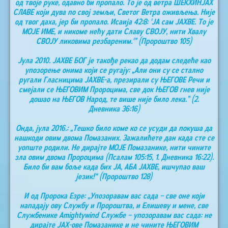
од твоје руке, одавно би пропало. То је од ветра ШЕКХИНЈАХ
СЛАВЕ који дува по свој земљи, Светог Ветра оживљења. Није
од твог даха, јер би пропало. Исаија 42:8: 'ЈА сам ЈАХВЕ. То је
МОЈЕ ИМЕ, и никоме нећу дати Славу СВОЈУ, нити Хвалу
СВОЈУ ликовима резбареним.'” (Пророштво 105)
Јула 2010. ЈАХВЕ БОГ је такође рекао да додам следеће као
упозорење онима који се ругају: „Али они су се стално
ругали Гласницима ЈАХВЕ-а, презирали су ЊЕГОВЕ Речи и
смејали се ЊЕГОВИМ Пророцима, све док ЊЕГОВ гнев није
дошао на ЊЕГОВ Народ, те више није било лека.” (2.
Дневника 36:16)
Онда, јула 2016.: „Тешко било коме ко се усуди да покуша да
нашкоди овим двома Помазаних. Зажалићете дан када сте се
уопште родили. Не дирајте МОЈЕ Помазанике, нити чините
зла овим двома Пророцима (Псалам 105:15, 1. Дневника 16:22).
Било би вам боље када бих ЈА, АБА ЈАХВЕ, ишчупао ваш
језик!“ (Пророштво 128)
И од Пророка Езре: „Упозоравам вас сада – све оне који
нападају ову Службу и Пророштва, и Елишеву и мене, све
Службенике Аmightywind Службе – упозоравам вас сада: не
дирајте ЈАХ-ове Помазанике и не чините ЊЕГОВИМ