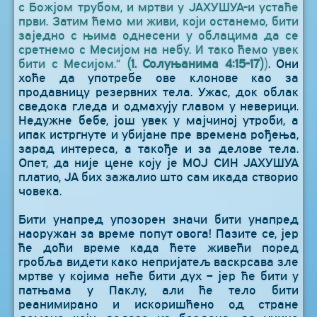
с Божјом трубом, и мртви у ЈАХУШУА-и устаће
први. Затим ћемо ми живи, који останемо, бити
заједно с њима однесени у облацима да се
сретнемо с Месијом на небу. И тако ћемо увек
бити с Месијом.“
(1. Солуњанима 4:15-17)
)
. Они
хоће да употребе ове клонове као за
продавницу резервних тела. Ужас, док облак
сведока гледа и одмахују главом у неверици.
Недужне бебе, још увек у мајчиној утроби, а
ипак истргнуте и убијане пре времена рођења,
зарад интереса, а такође и за делове тела.
Опет, да није цене коју је МОЈ СИН ЈАХУШУА
платио, ЈА бих зажалио што сам икада створио
човека.
Бити унапред упозорен значи бити унапред
наоружан за време попут овога! Пазите се, јер
ће доћи време када ћете живећи поред
гробља видети како непријатељ васкрсава зле
мртве у којима неће бити дух – јер ће бити у
патњама у Паклу, али ће тело бити
реанимирано и искоришћено од стране