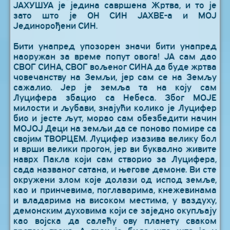
ЈАХУШУА је једина савршена Жртва, и то је
зато што је ОН СИН ЈАХВЕ-а и МОЈ
Јединорођени СИН.
Бити унапред упозорен значи бити унапред
наоружан за време попут овога! ЈА сам дао
СВОГ СИНА, СВОГ вољеног СИНА да буде жртва
човечанству на Земљи, јер сам се на Земљу
сажалио. Јер је земља та на коју сам
Луцифера збацио са Небеса. Због МОЈЕ
милости и љубави, знајући колико је Луцифер
био и јесте љут, морао сам обезбедити начин
МОЈОЈ Деци на земљи да се поново помире са
својим ТВОРЦЕМ. Луцифер изазива велику бол
и врши велики прогон, јер ви буквално живите
наврх Пакла који сам створио за Луцифера,
сада названог сатана, и његове демоне. Ви сте
окружени злом које долази од испод земље,
као и принчевима, поглаварима, кнежевинама
и владарима на високом местима, у ваздуху,
демонским духовима који се заједно окупљају
као војска да салећу ову планету сваком