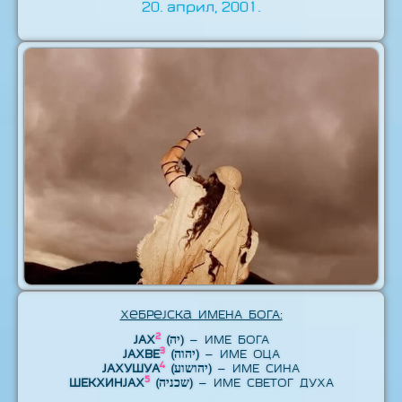
20. април, 2001.
Хебрејска ИМЕНА БОГА:
2
ЈАХ
(יה)
– ИМЕ БОГА
3
ЈАХВЕ
(יהוה)
– ИМЕ ОЦА
4
ЈАХУШУА
(יהושוע)
– ИМЕ СИНА
5
ШЕКХИНЈАХ
(שכניה)
– ИМЕ СВЕТОГ ДУХА