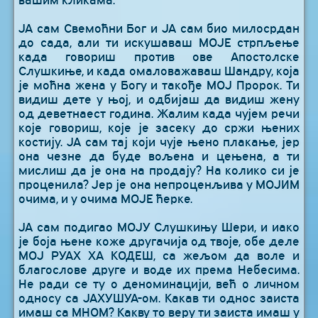
вашим кликама.
ЈА сам Свемоћни Бог и ЈА сам био милосрдан
до сада, али ти искушаваш МОЈЕ стрпљење
када говориш против ове Апостолске
Слушкиње, и када омаловажаваш Шандру, која
је моћна жена у Богу и такође МОЈ Пророк. Ти
видиш дете у њој, и одбијаш да видиш жену
од деветнаест година. Жалим када чујем речи
које говориш, које је засеку до сржи њених
костију. ЈА сам тај који чује њено плакање, јер
она чезне да буде вољена и цењена, а ти
мислиш да је она на продају? На колико си је
проценила? Јер је она непроценљива у МОЈИМ
очима, и у очима МОЈЕ ћерке.
ЈА сам подигао МОЈУ Слушкињу Шери, и иако
је боја њене коже другачија од твоје, обе деле
МОЈ РУАХ ХА КОДЕШ, са жељом да воле и
благослове друге и воде их према Небесима.
Не ради се ту о деноминацији, већ о личном
односу са ЈАХУШУА-ом. Какав ти однос заиста
имаш са МНОМ? Какву то веру ти заиста имаш у