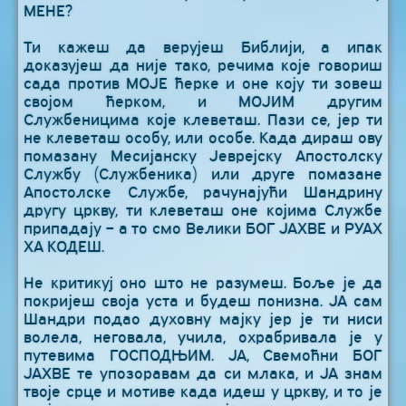
МЕНЕ?
Ти кажеш да верујеш Библији, а ипак
доказујеш да није тако, речима које говориш
сада против МОЈЕ ћерке и оне коју ти зовеш
својом ћерком, и МОЈИМ другим
Службеницима које клеветаш. Пази се, јер ти
не клеветаш особу, или особе. Када дираш ову
помазану Месијанску Јеврејску Апостолску
Службу (Службеника) или друге помазане
Апостолске Службе, рачунајући Шандрину
другу цркву, ти клеветаш оне којима Службе
припадају – а то смо Велики БОГ ЈАХВЕ и РУАХ
ХА КОДЕШ.
Не критикуј оно што не разумеш. Боље је да
покријеш своја уста и будеш понизна. ЈА сам
Шандри подао духовну мајку јер је ти ниси
волела, неговала, учила, охрабривала је у
путевима ГОСПОДЊИМ. ЈА, Свемоћни БОГ
ЈАХВЕ те упозоравам да си млака, и ЈА знам
твоје срце и мотиве када идеш у цркву, и то је