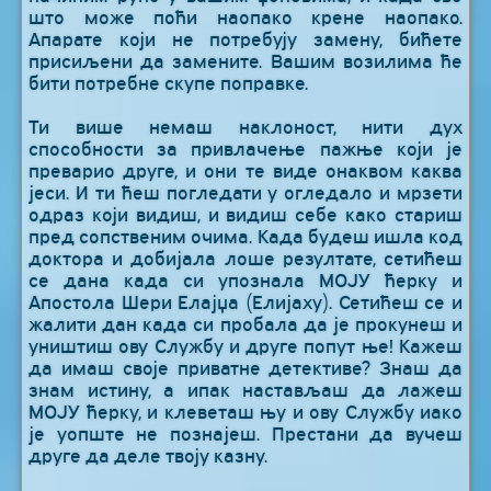
што може поћи наопако крене наопако.
Апарате који не потребују замену, бићете
присиљени да замените. Вашим возилима ће
бити потребне скупе поправке.
Ти више немаш наклоност, нити дух
способности за привлачење пажње који је
преварио друге, и они те виде онаквом каква
јеси. И ти ћеш погледати у огледало и мрзети
одраз који видиш, и видиш себе како стариш
пред сопственим очима. Када будеш ишла код
доктора и добијала лоше резултате, сетићеш
се дана када си упознала МОЈУ ћерку и
Апостола Шери Елајџа (Елијаху). Сетићеш се и
жалити дан када си пробала да је прокунеш и
уништиш ову Службу и друге попут ње! Кажеш
да имаш своје приватне детективе? Знаш да
знам истину, а ипак настављаш да лажеш
МОЈУ ћерку, и клеветаш њу и ову Службу иако
је уопште не познајеш. Престани да вучеш
друге да деле твоју казну.