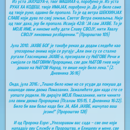
Из уста ЈАХУШУА-е, твог МАШИАХ-а, порођено је. Из уста
РУАХ ХА КОДЕШ, твоје ИМАЈАХ, порођено је. Да је било само
од твоје руке, одавно би пропало. То је од ветра ШЕКХИНЈАХ
СЛАВЕ који дува по свој земљи, Светог Ветра оживљења. Није
од твог даха, јер би пропало. Исаија 42:8: 'ЈА сам ЈАХВЕ. То је
МОЈЕ ИМЕ, и никоме нећу дати Славу СВОЈУ, нити Хвалу
СВОЈУ ликовима резбареним.'” (Пророштво 105)
Јула 2010. ЈАХВЕ БОГ је такође рекао да додам следеће као
упозорење онима који се ругају: „Али они су се стално
ругали Гласницима ЈАХВЕ-а, презирали су ЊЕГОВЕ Речи и
смејали се ЊЕГОВИМ Пророцима, све док ЊЕГОВ гнев није
дошао на ЊЕГОВ Народ, те више није било лека.” (2.
Дневника 36:16)
Онда, јула 2016.: „Тешко било коме ко се усуди да покуша да
нашкоди овим двома Помазаних. Зажалићете дан када сте се
уопште родили. Не дирајте МОЈЕ Помазанике, нити чините
зла овим двома Пророцима (Псалам 105:15, 1. Дневника 16:22).
Било би вам боље када бих ЈА, АБА ЈАХВЕ, ишчупао ваш
језик!“ (Пророштво 128)
И од Пророка Езре: „Упозоравам вас сада – све оне који
нападају ову Службу и Пророштва, и Елишеву и мене, све