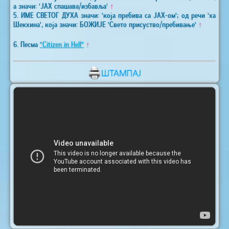
а значи: 'ЈАХ спашава/избавља'
↑
5. ИМЕ СВЕТОГ ДУХА значи: 'која пребива са ЈАХ-ом'; од речи 'ха
Шекхина', која значи: БОЖИЈЕ 'Свето присуство/пребивање'
↑
6. Песма
"Citizen in Hell"
↑