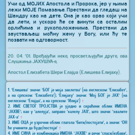
Учи од МОЈИХ Апостола и Пророка, јер у њима
лежи МОЈЕ Помазање. Престани да гледаш на
Шандру као на дете. Она је као орао који учи
да лети, и ускоро ће се винути са осталим
орлићима и рукоположенима. Престани да
заустављаш моћну жену у Богу, или ћу те
позвати на одговорност.
20. 04. ’01. Вређајући неке, просветљујући друге, ова
Слушкиња ЈАХУШУА-е,
Апостол Елизабета Шери Елајџа (Елишева Елијаху).
1. 'Елишева' значи: 'БОГ је моја заклетва' (на енглеском: 'Елизабет',
а на српском: 'Елизабета'); 'Елијаху' значи: 'Мој БОГ је ЈАХ' (на
енглеском: 'Елајџа', а на српском: 'Илија')
↑
2. ИМЕ СВЕТОГ ТРОЈСТВА је уједно и скраћени облик ИМЕНА
'ЈАХВЕ'; као у 'алелуја', заправо 'халелу ЈАХ', што значи: 'хвалите
ЈАХ-а'
↑
3. ИМЕ ОЦА је узрочни облик глагола 'бити/постојати', а значи: 'ОН
ће учинити да буде/постоји'
↑
4. ИМЕ СИНА је комбинација ИМЕНА 'ЈАХВЕ' и речи 'спаси/избави',