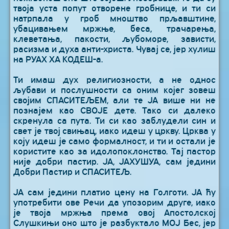
твоја уста попут отворене гробнице, и ти си
натрпала у гроб мноштво прљавштине,
убацивањем мржње, беса, трачарења,
клеветања, пакости, љубоморе, зависти,
расизма и духа анти-христа. Чувај се, јер хулиш
на РУАХ ХА КОДЕШ-а.
Ти имаш дух религиозности, а не однос
љубави и послушности са оним којег зовеш
својим СПАСИТЕЉЕМ, али те ЈА више ни не
познајем као СВОЈЕ дете. Тако си далеко
скренула са пута. Ти си као заблудели син и
свет је твој свињац, иако идеш у цркву. Црква у
коју идеш је само формалност, и ти и остали је
користите као за идолопоклонство. Тај пастор
није добри пастир. ЈА, ЈАХУШУА, сам једини
Добри Пастир и СПАСИТЕЉ.
ЈА сам једини платио цену на Голготи. ЈА ћу
употребити ове Речи да упозорим друге, иако
је твоја мржња према овој Апостолској
Слушкињи оно што је разбуктало МОЈ Бес, јер