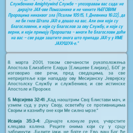
Службенике Аmightywind Службе – упозоравам вас сада: не
дирајте ЈАХ-ове Помазанике и не чините ЊЕГОВИМ
Пророцима никаквог зла (Псалам 105:15, 1. Дневника 16:22), да
не би гнев Штапа ЈАХ-а дошао на вас. Али они који су
благословени, и који су благослов за ову Службу, и који су
верни, и који примају Пророштва – многи ће благослови доћи
на вас – све ради заштите онога што припада ЈАХ-у у ИМЕ
ЈАХУШУА-е.“
8. марта 2001, током свечаности рукоположења
Апостола Елизабете Елајџа (Елишеве Елијаху), БОГ је
изговорио ове речи, пред сведоцима, за све
непријатеље који нападају ову Месијанску Јеврејску
Апостолску Службу и службенике, и све истинске
Апостоле и Пророке.
5. Мојсијева 32:41:
„Кад наоштрим Свој блистави мач, и
узмем суд у руку Своју, осветићу се противницима
Својим и казнићу оне који Ме силно мрзе.“
Исаија 35:3-4:
„Ојачајте клонуле руке, учврстите
клецава колена. Реците онима који су у срцу
забринути: „Будите јаки, не бојте се. Ево, ваш Бог ће