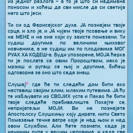
из једног разлога – а то је што си надимана
поносом и хоћеш да сви мисле да си светија
него што јеси.
Ти си од Фарисејског духа. ЈА познајем твоје
срце, и зло је, и ЈА чујем твоје псовање и вику
на МЕНЕ и на оне који су заиста помазани. Ти
судиш другима по величини њиховог
новчаника, а не судиш им по плодовима МОГ
РУАХ ХА КОДЕШ-а. Буди упозорена, МОЈА ћерка
ти је послата са овим Пророштвом, иако је
мрзиш и ругаш се њој и другима, бићеш
одговорна за оно што сада знаш.
6
Слушај
где ће ти следећи дом бити ако
наставиш својим злим, млаким путевима. ЈА ћу
те избљувати из СВОЈИХ уста и Пакао ће бити
твоје следеће пребивалиште. Покајте се,
непријатељи МОЈИ. Ви не познајете
Апостолску Слушкињу коју дирате, нити Свето
Помазање течне ватре које је над њом и над
овом Службом. Али ћете познати, када ја
начиним рупе у вашим џеповима, и када све