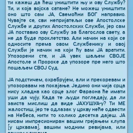
ти кажеш да ћеш уништити њу и ову Службу?
Ти, и која војска сатане? Не можеш уништити
оно што сам ЈА, Свемоћни БОГ направио.
Чувајте се, сви непријатељи ове Апостолске
Службе и других Апостолских Служби, јер сам
ЈА поставио ову Службу за благослов свету, а
не да буде проклетство. Али начин на који се
односите према овом Службенику и овој
Служби је начин на који ћу вам ЈА вратити.
Упозорени сте, и ЈА увек шаљем СВОЈЕ
Апостоле и Пророке да упозоре пре него што
пошаљем СВОЈ Суд.
ЈА подстичем, охрабрујем, али и прекоревам и
упозоравам на покајање. Једино они чија срца
нису хладна као срце злог Фараона ће имати
уши да чују. Када те људи погледају, да ли
заиста мислиш да виде ЈАХУШУА-у? Ти МЕ
жалостиш, јер те одлазак у цркву неће одвести
на Небеса, нити то колико десетка дајеш. ЈА
нисам импресиониран вашим грејањем клупа
[у црквама], вашим модним ревијама, или