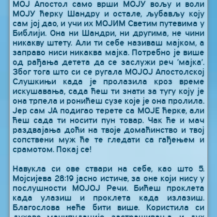
МОЈ Апостол само врши МОЈУ вољу и воли
МОЈУ ћерку Шандру и остале, љубављу коју
сам јој дао, и учи их МОЈИМ Светим путевима у
Библији. Она ни Шандри, ни другима, не чини
никакву штету. Али ти себе називаш мајком, а
заправо ниси никаква мајка. Потребно је више
од рађања детета да се заслужи реч ’мајка’.
Због тога што си се ругала МОЈОЈ Апостолској
Слушкињи када је пролазила кроз време
искушавања, сада ћеш ти знати за тугу коју је
она трпела и ронићеш сузе које је она пролила.
Јер сам ЈА подигао терете са МОЈЕ ћерке, али
ћеш сада ти носити пун товар. Чак ће и мач
раздвајања доћи на твоје домаћинство и твој
сопствени муж ће те гледати са гађењем и
срамотом. Покај се!
Навукла си ове ствари на себе, као што 5.
Мојсијева 28:19 јасно истиче, за оне који нису у
послушности МОЈОЈ Речи. Бићеш проклета
када улазиш и проклета када излазиш.
Благослова неће бити више. Користила си