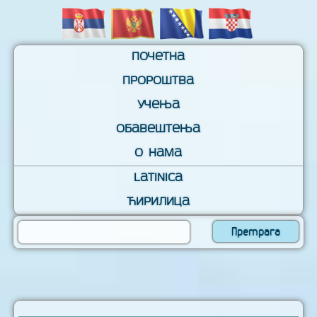
Почетна
Пророштва
Учења
Обавештења
О нама
Latinica
Ћирилица