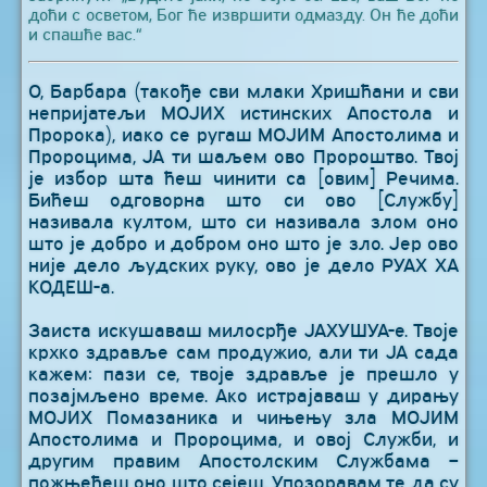
доћи с осветом, Бог ће извршити одмазду. Он ће доћи
и спашће вас.“
О, Барбара (такође сви млаки Хришћани и сви
непријатељи МОЈИХ истинских Апостола и
Пророка), иако се ругаш МОЈИМ Апостолима и
Пророцима, ЈА ти шаљем ово Пророштво. Твој
је избор шта ћеш чинити са [овим] Речима.
Бићеш одговорна што си ово [Службу]
називала култом, што си називала злом оно
што је добро и добром оно што је зло. Јер ово
није дело људских руку, ово је дело РУАХ ХА
КОДЕШ-а.
Заиста искушаваш милосрђе ЈАХУШУА-е. Твоје
крхко здравље сам продужио, али ти ЈА сада
кажем: пази се, твоје здравље је прешло у
позајмљено време. Ако истрајаваш у дирању
МОЈИХ Помазаника и чињењу зла МОЈИМ
Апостолима и Пророцима, и овој Служби, и
другим правим Апостолским Службама –
пожњећеш оно што сејеш. Упозоравам те да су