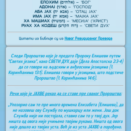
ЕЛОХИМ (אלוהים)
– 'БОГ'
АДОНАЈ (אדני)
– 'ГОСПОД'
АБА ЈАХ (אבא יה)
– 'ОТАЦ ЈАХ'
ИМА ЈАХ (אמא יה)
– 'МАЈКА ЈАХ'
ХА МАШИАХ (המשיח)
– 'МЕСИЈА' ('ХРИСТ')
РУАХ ХА КОДЕШ (רוח הקדש)
– 'СВЕТИ ДУХ'
Цитати из Библије су из
Новог Ревидираног Превода
Следи Пророштво које је предато Пророку Елишеви путем
"Светих језика", како СВЕТИ ДУХ даје
(Дела Апостолска 2:3-4)
да се говори на људским и анђеоским језицима
(1.
Коринћанима 13:1)
. Елишева говори у језицима, што подстиче
Пророштво
(1. Коринћанима 14:6)
.
Речи које је ЈАХВЕ рекао да се ставе пре сваког Пророштва:
„Упозорио сам те пре много времена Елизабета (Елишева), да
не назовеш ову Службу по мушкарцу или жени. Још док
Служба није ни постојала, ставио сам то у твој дух. Јер
ништа од овога није учињено твојим рукама. Ништа од овога
није дошло из твојих уста. Већ је из уста ЈАХВЕ-а порођено.