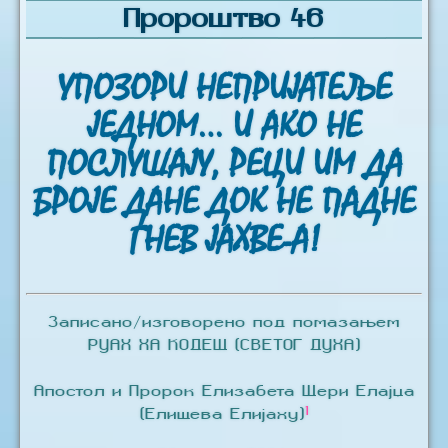
Пророштво 46
УПОЗОРИ НЕПРИЈАТЕЉЕ
ЈЕДНОМ… И АКО НЕ
ПОСЛУШАЈУ, РЕЦИ ИМ ДА
БРОЈЕ ДАНЕ ДОК НЕ ПАДНЕ
ГНЕВ ЈАХВЕ-А!
Записано/изговорено под помазањем
РУАХ ХА КОДЕШ (СВЕТОГ ДУХА)
Апостол и Пророк Елизабета Шери Елајџа
1
(Елишева Елијаху)