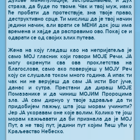
духове манипулације, застрашивања, и дух
страха, да буде по твоме. Чак и твој муж, иако
ће пробати да протествује, зна твоје право,
деструктивно срце. Ти мислиш да је твој начин
једини начин, али врати се МЕНИ док још има
времена и хајде да расправимо ово. Покај се и
одврати се од својих злих путева.
Жена на коју гледаш као на непријатеља је
само МОЈ гласник који говори МОЈЕ Речи. ЈА
могу окренути сва ова проклетства на
благослове, само ако поверујеш у МОЈУ Реч
коју си слушала током много година. А ипак ти
чак ни не верујеш да сам ЈА исти Бог јуче,
данас и сутра. Престани да дираш МОЈЕ
Помазанике и да чиниш МОЈИМ Пророцима
зла. ЈА сам дирнуо у твоје здравље да ти
придобијем пажњу, шта још морам учинити?
Јер ЈА укоравам оне које волим. Колико те још
морам кажњавати да би признала да је МОЈ
Пут, а не твој пут, једини пут којим ћеш ући у
Краљевство Небеско.