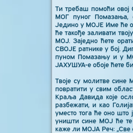
Ти требаш помоћи овој 
МОГ пуног Помазања, с
Једино у МОЈЕ Име ће о
ће такође заливати твој
МОЈ. Заједно ћете ора
СВОЈЕ ратнике у бој. Ди
пуном Помазању и у МОМ
ЈАХУШУА-е обоје ћете б
Твоје су молитве сине М
повратити у свим облас
Краља Давида које осл
разбежати, и као Голиј
уместо тога ће оно што 
уништи сине МОЈ ће те 
каже ли МОЈА Реч: „Све