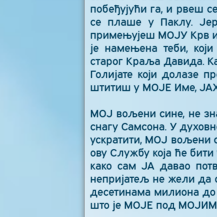
побеђујући га, и рвеш с
се плаше у Паклу. Је
примењујеш МОЈУ Крв и 
је намењена теби, кој
старог Краља Давида. К
Голијате који долазе п
штитиш у МОЈЕ Име, ЈАХ
МОЈ вољени сине, не зн
снагу Самсона. У духовн
ускратити, МОЈ вољени с
ову Службу која ће бити
како сам ЈА давао пот
непријатељ не жели да о
десетинама милиона до 
што је МОЈЕ под МОЈИМ