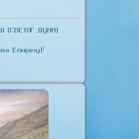
 (СВЕТОГ ДУХА)
1
ва Елијаху)