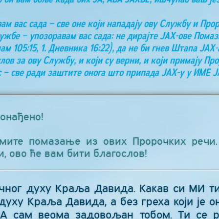
ам вас сада – све оне који нападају ову Службу и Про
жбе – упозоравам вас сада: не дирајте ЈАХ-ове Пом
 105:15, 1. Дневника 16:22), да не би гнев Штапа ЈАХ-
слов за ову Службу, и који су верни, и који примају П
с – све ради заштите онога што припада ЈАХ-у у ИМЕ 
онађено!
змите помазање из ових Пророчких речи.
и, ово ће вам бити благослов!
ичног духу Краља Давида. Какав си МИ ти
уху Краља Давида, а без греха који је о
ЈА сам веома задовољан тобом. Ти се 