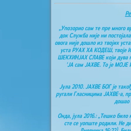
Ре
„Упозорио сам те пре много 
док Служба није ни постојала,
овога није дошло из твојих уст
уста РУАХ ХА КОДЕШ, твоје ИМ
ШЕКХИНЈАХ СЛАВЕ који дува по 
'ЈА сам ЈАХВЕ. То је МОЈЕ
Јула 2010. ЈАХВЕ БОГ је такођ
ругали Гласницима ЈАХВЕ-а, п
дошао 
Онда, јула 2016.: „Тешко бил
сте се уопште родили. Не д
Дневника 16:22). Бил