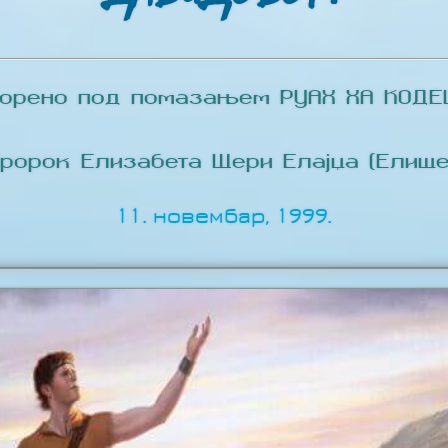
ворено под помазањем РУАХ ХА КОДЕШ
Пророк Елизабета Шери Елајџа (Елише
11. новембар, 1999.