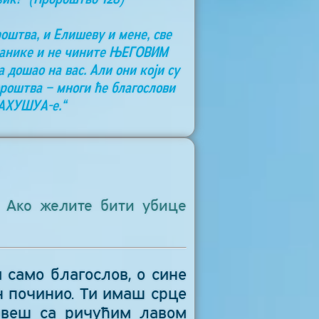
роштва, и Елишеву и мене, све
азанике и не чините ЊЕГОВИМ
а дошао на вас. Али они који су
ророштва – многи ће благослови
ЈАХУШУА-е.“
 Ако желите бити убице
 само благослов, о сине
н починио. Ти имаш срце
рвеш са ричућим лавом