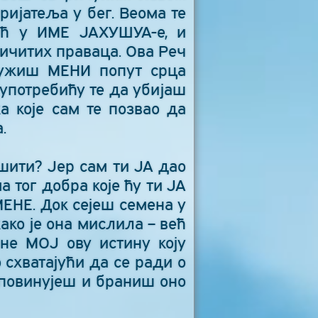
ријатеља у бег. Веома те
ећ у ИМЕ ЈАХУШУА-е, и
ичитих праваца. Ова Реч
служиш МЕНИ попут срца
употребићу те да убијаш
а које сам те позвао да
.
шити? Јер сам ти ЈА дао
 тог добра које ћу ти ЈА
МЕНЕ. Док сејеш семена у
ако је она мислила – већ
не МОЈ ову истину коју
 схватајући да се ради о
 повинујеш и браниш оно