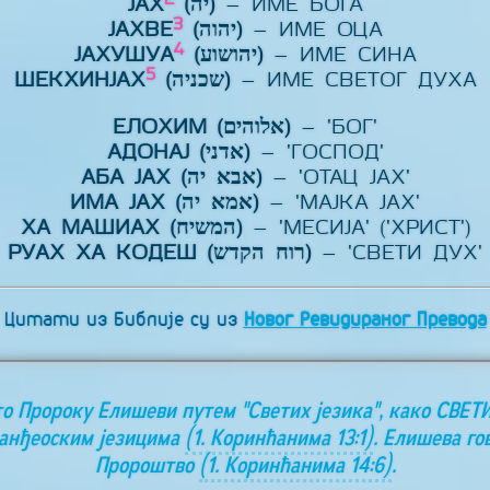
ЈАХ
(יה)
– ИМЕ БОГА
3
ЈАХВЕ
(יהוה)
– ИМЕ ОЦА
4
ЈАХУШУА
(יהושוע)
– ИМЕ СИНА
5
ШЕКХИНЈАХ
(שכניה)
– ИМЕ СВЕТОГ ДУХА
ЕЛОХИМ (אלוהים)
– 'БОГ'
АДОНАЈ (אדני)
– 'ГОСПОД'
АБА ЈАХ (אבא יה)
– 'ОТАЦ ЈАХ'
ИМА ЈАХ (אמא יה)
– 'МАЈКА ЈАХ'
ХА МАШИАХ (המשיח)
– 'МЕСИЈА' ('ХРИСТ')
РУАХ ХА КОДЕШ (רוח הקדש)
– 'СВЕТИ ДУХ'
Цитати из Библије су из
Новог Ревидираног Превода
то Пророку Елишеви путем "Светих језика", како СВЕТ
 анђеоским језицима
(1. Коринћанима 13:1)
. Елишева го
Пророштво
(1. Коринћанима 14:6)
.