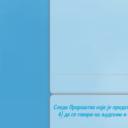
Следи Пророштво које је преда
4)
да се говори на људским и