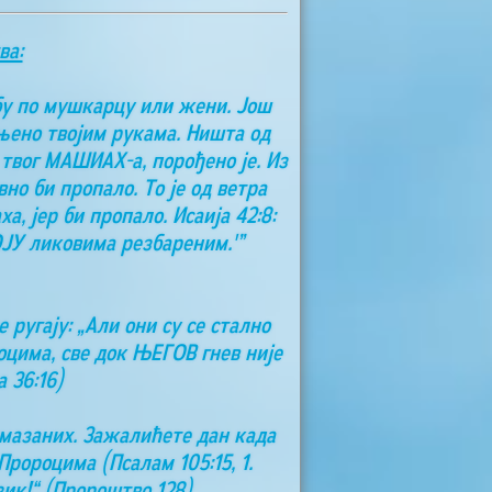
ва:
бу по мушкарцу или жени. Још
чињено твојим рукама. Ништа од
 твог МАШИАХ-а, порођено је. Из
но би пропало. То је од ветра
, јер би пропало. Исаија 42:8:
ОЈУ ликовима резбареним.'”
 ругају: „Али они су се стално
цима, све док ЊЕГОВ гнев није
 36:16)
омазаних. Зажалићете дан када
ророцима (Псалам 105:15, 1.
зик!“ (Пророштво 128)