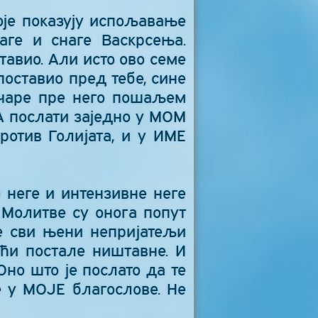
оје показују испољавање
аге и снаге Васкрсења.
авио. Али исто ово семе
поставио пред тебе, сине
ичаре пре него пошаљем
ЈА послати заједно у МОМ
ротив Голијата, и у ИМЕ
е неге и интензивне неге
 Молитве су онога попут
е сви њени непријатељи
оћи постале ништавне. И
Оно што је послато да те
е у МОЈЕ благослове. Не