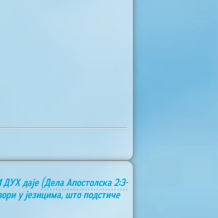
И ДУХ даје
(Дела Апостолска 2:3-
вори у језицима, што подстиче