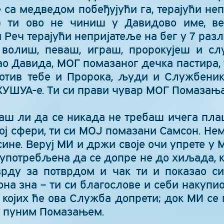
е са медведом побеђујући га, терајући неп
р ти ово не чиниш у Давидово име, в
Реч терајући непријатеље на бег у 7 разл
и волиш, певаш, играш, пророкујеш и 
ао Давида, МОГ помазаног дечка пастира, 
ротив тебе и Пророка, људи и Службеник
УШУА-е. Ти си прави чувар МОГ Помазања
аш ли да се никада не требаш ичега пла
ој сфери, ти си МОЈ помазани Самсон. Нема
ине. Веруј МИ и држи своје очи упрете у 
 употребљена да се допре не до хиљада, к
врду за потврдом и чак ти и показао си
на зна – ти си благослове и себи накупио
којих ће ова Служба допрети; док МИ се
 пуним Помазањем.