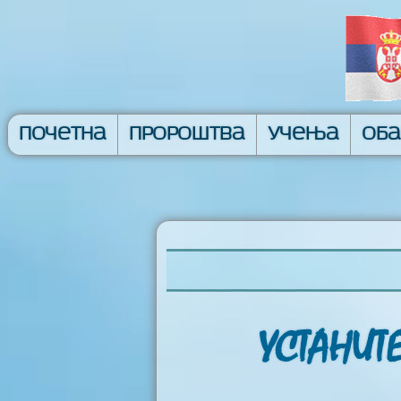
Почетна
Пророштва
Учења
Об
УСТАНИТ