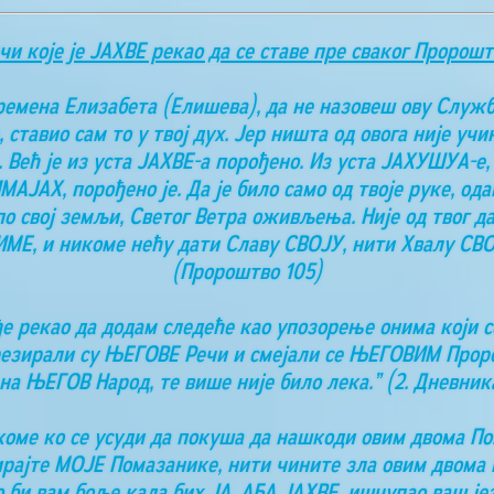
чи које је ЈАХВЕ рекао да се ставе пре сваког Пророшт
времена Елизабета (Елишева), да не назовеш ову Служ
 ставио сам то у твој дух. Јер ништа од овога није у
а. Већ је из уста ЈАХВЕ-а порођено. Из уста ЈАХУШУА-е,
АЈАХ, порођено је. Да је било само од твоје руке, одав
свој земљи, Светог Ветра оживљења. Није од твог даха
 ИМЕ, и никоме нећу дати Славу СВОЈУ, нити Хвалу СВ
(Пророштво 105)
е рекао да додам следеће као упозорење онима који се
резирали су ЊЕГОВЕ Речи и смејали се ЊЕГОВИМ Проро
на ЊЕГОВ Народ, те више није било лека.” (2. Дневника
о коме ко се усуди да покуша да нашкоди овим двома П
ирајте МОЈЕ Помазанике, нити чините зла овим двома П
о би вам боље када бих ЈА, АБА ЈАХВЕ, ишчупао ваш је