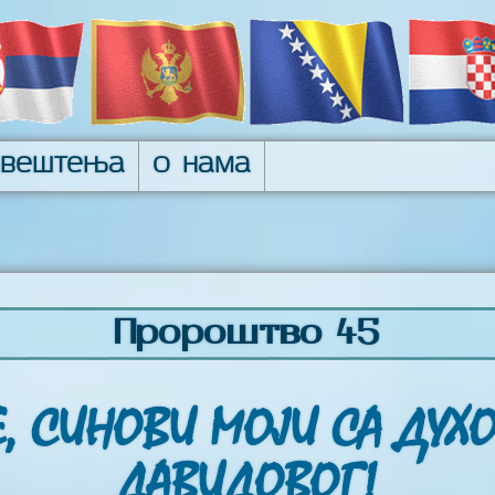
авештења
О нама
Пророштво 45
Е, СИНОВИ МОЈИ СА ДУХ
ДАВИДОВОГ!