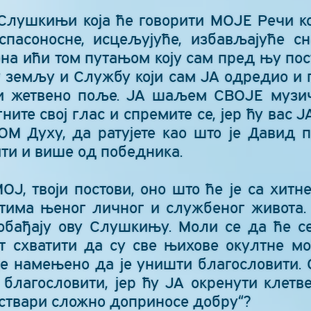
Слушкињи која ће говорити МОЈЕ Речи к
пасоносне, исцељујуће, избављајуће сн
на ићи том путањом коју сам пред њу пост
у земљу и Службу који сам ЈА одредио и 
ти жетвено поље. ЈА шаљем СВОЈЕ муз
гните свој глас и спремите се, јер ћу вас 
 Духу, да ратујете као што је Давид п
ити и више од победника.
ОЈ, твоји постови, оно што ће је са хитн
тима њеног личног и службеног живота.
обађају ову Слушкињу. Моли се да ће с
ат схватити да су све њихове окултне м
је намењено да је уништи благословити. 
благословити, јер ћу ЈА окренути клетв
 ствари сложно доприносе добру“?