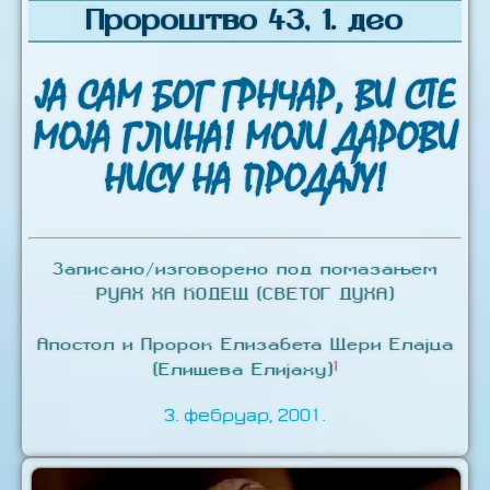
Пророштво 43, 1. део
ЈА САМ БОГ ГРНЧАР, ВИ СТЕ
МОЈА ГЛИНА! МОЈИ ДАРОВИ
НИСУ НА ПРОДАЈУ!
Записано/изговорено под помазањем
РУАХ ХА КОДЕШ (СВЕТОГ ДУХА)
Апостол и Пророк Елизабета Шери Елајџа
1
(Елишева Елијаху)
3. фебруар, 2001.