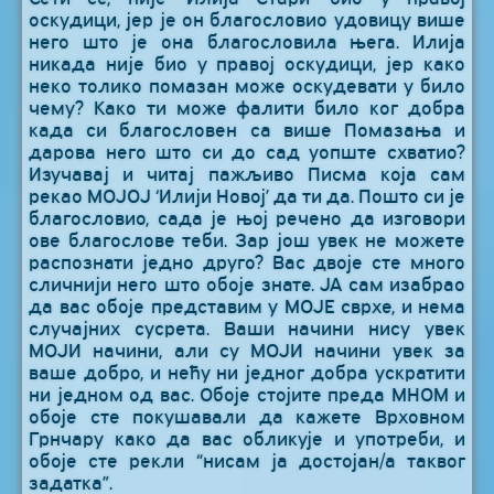
оскудици, јер је он благословио удовицу више
него што је она благословила њега. Илија
никада није био у правој оскудици, јер како
неко толико помазан може оскудевати у било
чему? Како ти може фалити било ког добра
када си благословен са више Помазања и
дарова него што си до сад уопште схватио?
Изучавај и читај пажљиво Писма која сам
рекао МОЈОЈ ‘Илији Новој’ да ти да. Пошто си је
благословио, сада је њој речено да изговори
ове благослове теби. Зар још увек не можете
распознати једно друго? Вас двоје сте много
сличнији него што обоје знате. ЈА сам изабрао
да вас обоје представим у МОЈЕ сврхе, и нема
случајних сусрета. Ваши начини нису увек
МОЈИ начини, али су МОЈИ начини увек за
ваше добро, и нећу ни једног добра ускратити
ни једном од вас. Обоје стојите преда МНОМ и
обоје сте покушавали да кажете Врховном
Грнчару како да вас обликује и употреби, и
обоје сте рекли “нисам ја достојан/а таквог
задатка”.