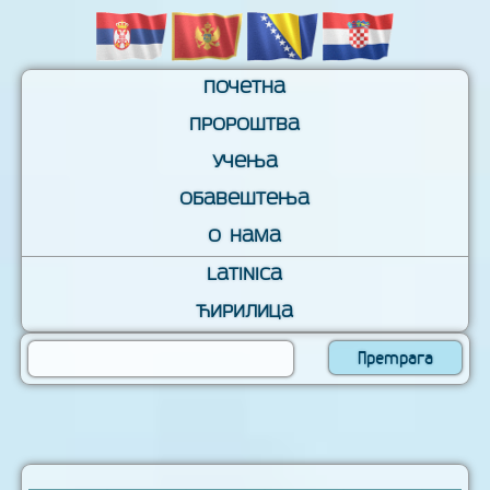
Почетна
Пророштва
Учења
Обавештења
О нама
Latinica
Ћирилица