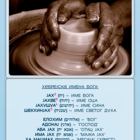
Хебрејска ИМЕНА БОГА:
2
ЈАХ
(יה)
– ИМЕ БОГА
3
ЈАХВЕ
(יהוה)
– ИМЕ ОЦА
4
ЈАХУШУА
(יהושוע)
– ИМЕ СИНА
5
ШЕКХИНЈАХ
(שכניה)
– ИМЕ СВЕТОГ ДУХА
ЕЛОХИМ (אלוהים)
– 'БОГ'
АДОНАЈ (אדני)
– 'ГОСПОД'
АБА ЈАХ (אבא יה)
– 'ОТАЦ ЈАХ'
ИМА ЈАХ (אמא יה)
– 'МАЈКА ЈАХ'
ХА МАШИАХ (המשיח)
– 'МЕСИЈА' ('ХРИСТ')