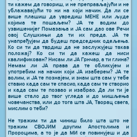
ти кажем да говориш, и не преправљајући и не
ублажавајући то ни на који начин. Да ли се
више плашиш да увредиш МЕНЕ или људе
којима те пошаљем? ЈА те водим до
узвишенијег Помазања и ЈА сам дао ове Речи
овој Слушкињи да ти их преда. ЈА те
унапређујем да будеш председник одељења.
Ко си ти да тврдиш да не заслужујеш такав
положај? Ко си ти да кажеш да ниси
квалификован? Нисам ли ЈА Грнчар, а ти глина?
Немам ли ЈА права да те обликујем и
употребим на начин који ЈА изаберем? ЈА те
волим, и ЈА те познајем, и знам шта сам у тебе
ставио када сам те спасио, када сам те створио
и када сам те позвао и изабрао. Да ли ти је
више стало до твог угледа и до мишљења
човечанства, или до тога шта ЈА, Творац свега,
мислим о теби?
Не тражим ти да чиниш било шта што не
тражим СВОЈИМ другим Апостолима и
Пророцима, а то је да МИ се повинујеш и да