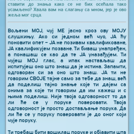
ставити до знања како се не бих осећала тако
усамљено? Хвала вам на слагању са мном, јер је ово
жеља мог срца.
Вољени МОЈ, чуј МЕ јасно кроз ову МОЈУ
слушкињу. Ако си једном већ чуо, ЈА ћу
поновити опет – ЈА не позивам квалификоване,
ЈА квалификујем позване. Ти биваш унапређен,
а понашаш се као да те ЈА уназађујем. Ти
чујеш МОЈ глас, а ипак настављаш да
испитујеш оно што знаш да је истина. Запамти,
одговоран си за оно што знаш. ЈА ти не
говорим СВОЈЕ тајне само за тебе да знаш, већ
да поделиш тајно знање које ти дајем са
онима за које ти говорим да им кажеш и с
њима поделиш. Није твоја одговорност то да
ли ће се у поруке поверовати. Твоја
одговорност је просто достављање порука. Да
ли ће се у поруку поверовати је до оног који
чује поруку.
Ти требаш бити вршилац поруке и објавити шта