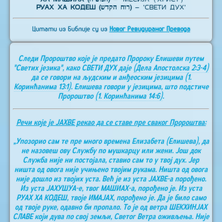
РУАХ ХА КОДЕШ (רוח הקדש)
– 'СВЕТИ ДУХ'
Цитати из Библије су из
Новог Ревидираног Превода
Следи Пророштво које је предато Пророку Елишеви путем
"Светих језика", како СВЕТИ ДУХ даје
(Дела Апостолска 2:3-4)
да се говори на људским и анђеоским језицима
(1.
Коринћанима 13:1)
. Елишева говори у језицима, што подстиче
Пророштво
(1. Коринћанима 14:6)
.
Речи које је ЈАХВЕ рекао да се ставе пре сваког Пророштва:
„Упозорио сам те пре много времена Елизабета (Елишева), да
не назовеш ову Службу по мушкарцу или жени. Још док
Служба није ни постојала, ставио сам то у твој дух. Јер
ништа од овога није учињено твојим рукама. Ништа од овога
није дошло из твојих уста. Већ је из уста ЈАХВЕ-а порођено.
Из уста ЈАХУШУА-е, твог МАШИАХ-а, порођено је. Из уста
РУАХ ХА КОДЕШ, твоје ИМАЈАХ, порођено је. Да је било само
од твоје руке, одавно би пропало. То је од ветра ШЕКХИНЈАХ
СЛАВЕ који дува по свој земљи, Светог Ветра оживљења. Није