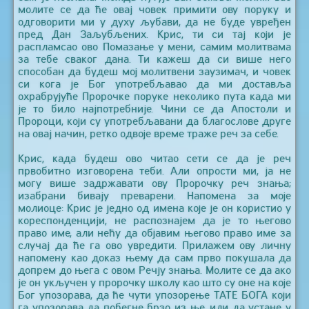
молите се да ће овај човек примити ову поруку и
одговорити ми у духу љубави, да не буде увређен
пред Дан Заљубљених. Крис, ти си тај који је
распламсао ово Помазање у мени, самим молитвама
за тебе сваког дана. Ти кажеш да си више него
способан да будеш мој молитвени заузимач, и човек
си кога је Бог употребљавао да ми доставља
охрабрујуће Пророчке поруке неколико пута када ми
је то било најпотребније. Чини се да Апостоли и
Пророци, који су употребљавани да благослове друге
на овај начин, ретко одвоје време траже реч за себе.
Крис, када будеш ово читао сети се да је реч
првобитно изговорена теби. Али опрости ми, ја не
могу више задржавати ову Пророчку реч знања;
изабрани бивају преварени. Напомена за моје
молиоце: Крис је једно од имена које је он користио у
кореспонденцији, не распознајем да је то његово
право име, али нећу да објавим његово право име за
случај да ће га ово увредити. Прилажем ову личну
напомену као доказ њему да сам прво покушала да
допрем до њега с овом Речју знања. Молите се да ако
је он укључен у пророчку школу као што су оне на које
Бог упозорава, да ће чути упозорење ТАТЕ БОГА који
га упозорава да побегне брзо из ње, или да устане у