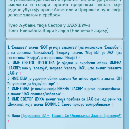
смелости и говори против пророчких школа, које
једино ућуткују праве Апостоле и Пророке и пуне своје
џепове златом и сребром.
Пуно љубави, твоја Сестра у ЈАХУШУА-и
Преч. Елизабета Шери Елајџа (Елишева Елијаху)
1. 'Елишева' значи: 'БОГ је моја заклетва' (на енглеском: 'Елизабет',
а на српском: 'Елизабета'); 'Елијаху' значи: 'Мој БОГ је ЈАХ' (на
енглеском: 'Елајџа', а на српском: 'Илија')
↑
2. ИМЕ СВЕТОГ ТРОЈСТВА је уједно и скраћени облик ИМЕНА
'ЈАХВЕ'; као у 'алелуја', заправо 'халелу ЈАХ', што значи: 'хвалите
ЈАХ-а'
↑
3. ИМЕ ОЦА је узрочни облик глагола 'бити/постојати', а значи: 'ОН
ће учинити да буде/постоји'
↑
4. ИМЕ СИНА је комбинација ИМЕНА 'ЈАХВЕ' и речи 'спаси/избави',
а значи: 'ЈАХ спашава/избавља'
↑
5. ИМЕ СВЕТОГ ДУХА значи: 'која пребива са ЈАХ-ом'; од речи 'ха
Шекхина', која значи: БОЖИЈЕ 'Свето присуство/пребивање'
↑
6. Види
Пророштво 32 – „Пазите Се Оживљења Златне Грознице!“
↑