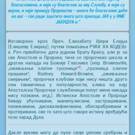
благословени, и који су благослов за ову Службу, и који су
верни, и који примају Пророштва – многи ће благослови доћи
на вас – све ради заштите онога што припада ЈАХ-у у ИМЕ
ЈАХУШУА-е.“
Изговорено кроз Преч. Елизабету Шери Елајџа
(Елишеву Елијаху), путем помазања РУАХ ХА КОДЕШ-
а. Реч првобитно дата једном брату Крису, али је за
све Апостоле и Пророке, тиче се пророчких школа и
других напада на Божије Гласнике (нпр. Brownsville,
6
„оживљење златне грознице“
, „грозница златне
прашине“, Rodney Howard-Browne, „оживљење
смејањем“, пророчки клубови који нису ништа друго
сем такмичења у популарности, клика на коју
Апостолски Пророчки службеници попут мене никада
нису позвани, итд.). Истински Апостоли и Пророци
бивају ућуткивани, манипулисани, застрашивани,
понижавани, дисквалификовани, обесхрабривани и
протеривани, све то зато што говоре истину вређајући
тело зарад Духа.
Дакле вукови могу да пуне своје џепове сребром и