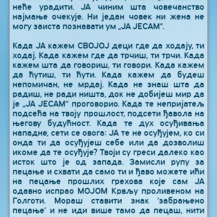
неће урадити. ЈА чиним шта човечанство
најмање очекује. Ни један човек ни жена не
могу заиста познавати ум „ЈА ЈЕСАМ“.
Када ЈА кажем СВОЈОЈ деци где да ходају, ти
ходај. Када кажем где да трчиш, ти трчи. Када
кажем шта да говориш, ти говори. Када кажем
да ћутиш, ти ћути. Када кажем да будеш
непомичан, не мрдај. Када не знаш шта да
радиш, не ради ништа, док не добијеш мир да
је „ЈА ЈЕСАМ“ проговорио. Када те непријатељ
подсећа на твоју прошлост, подсети ђавола на
његову будућност. Када те дух осуђивања
нападне, сети се овога: ЈА те не осуђујем, ко си
онда ти да осуђујеш себе или да дозволиш
икоме да те осуђује? Твоји су греси далеко као
исток што је од запада. Замисли рупу за
пецање и схвати да само ти и ђаво можете ићи
на пецање прошлих грехова које сам ЈА
одавно испрао МОЈОМ Крвљу проливеном на
Голготи. Мораш ставити знак ’забрањено
пецање’ и не иди више тамо да пецаш, нити