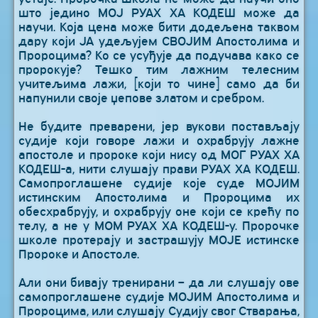
што једино МОЈ РУАХ ХА КОДЕШ може да
научи. Која цена може бити додељена таквом
дару који ЈА удељујем СВОЈИМ Апостолима и
Пророцима? Ко се усуђује да подучава како се
пророкује? Тешко тим лажним телесним
учитељима лажи, [који то чине] само да би
напунили своје џепове златом и сребром.
Не будите преварени, јер вукови постављају
судије који говоре лажи и охрабрују лажне
апостоле и пророке који нису од МОГ РУАХ ХА
КОДЕШ-а, нити слушају прави РУАХ ХА КОДЕШ.
Самопроглашене судије које суде МОЈИМ
истинским Апостолима и Пророцима их
обесхрабрују, и охрабрују оне који се крећу по
телу, а не у МОМ РУАХ ХА КОДЕШ-у. Пророчке
школе протерају и застрашују МОЈЕ истинске
Пророке и Апостоле.
Али они бивају тренирани – да ли слушају ове
самопроглашене судије МОЈИМ Апостолима и
Пророцима, или слушају Судију свог Стварања,