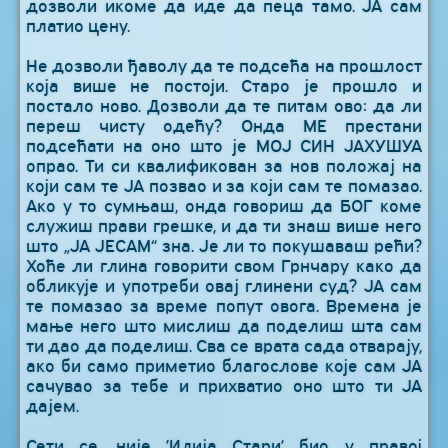
дозволи икоме да иде да пеца тамо. ЈА сам
платио цену.
Не дозволи ђаволу да те подсећа на прошлост
која више не постоји. Старо је прошло и
постало ново. Дозволи да те питам ово: да ли
переш чисту одећу? Онда МЕ престани
подсећати на оно што је МОЈ СИН ЈАХУШУА
опрао. Ти си квалификован за нов положај на
који сам те ЈА позвао и за који сам те помазао.
Ако у то сумњаш, онда говориш да БОГ коме
служиш прави грешке, и да ти знаш више него
што „ЈА ЈЕСАМ“ зна. Је ли то покушаваш рећи?
Хоће ли глина говорити свом Грнчару како да
обликује и употреби овај глинени суд? ЈА сам
те помазао за време попут овога. Времена је
мање него што мислиш да поделиш шта сам
ти дао да поделиш. Сва се врата сада отварају,
ако би само приметио благослове које сам ЈА
сачувао за тебе и прихватио оно што ти ЈА
дајем.
Сети се, није ’Илија Стари’ био у правој