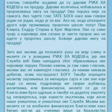
златом, говорећи људима да су дарови РУАХ ХА
КОДЕШ-а на продају. Дарови излечења, избављења и
пророковања нису на продају! Ова порука није за
свакога. Ако чујете глас ТАТЕ БОГА како вам говори
један на један, онда је за вас. Ако не, онда упозорите
друге који промовишу пророчке школе попут Пам
Кларка, Ендрју Сторма и Крег Мартина. Ово су само
троје, а најновија лаж сатане је: нисте пророк ако не
идете у пророчку школу. Божији дарови нису на
продају!
Зато вас молим да положите руку на моју слику и
молите се у језицима РУАХ ХА КОДЕШ-а, јер ова
Служба већ бива нападана због објављивања ове
најновије поруке. Поново кажем, ја сам само гласник,
молим вас не каменујте гласника. Ја немам никакав
добитак, осим послушност БОГУ. Такође изреците
молитву заузимања за менаџера сајта и све оне који
раде са мном, подржавају ме својом љубављу,
молитвама, или финансијски, молите се да се
благослови брзо одреше, и такође за додатну заштиту
од непријатеља, који користе окултизам, који желе
наше уништење, и уништење ове Службе. Молим вас
молите се за изобилне финансијске благослове како
бисмо могли да учинимо више за Краљевство