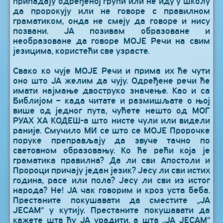
припадају одређеној групи или не иду у школу
да пророкују или не говоре с правилном
граматиком, онда не смеју да говоре и нису
позвани. ЈА позивам образоване и
необразоване да говоре МОЈЕ Речи на свим
језицима, користећи све узрасте.
Свако ко чује МОЈЕ Речи и прима их ће чути
оно што ЈА желим да чују. Одређене речи ће
имати најмање двоструко значење. Као и са
Библијом – када читате и размишљате о њој
више од једног пута, чућете нешто од МОГ
РУАХ ХА КОДЕШ-а што нисте чули или видели
раније. Смучило МИ се што се МОЈЕ Пророчке
поруке преправљају да звуче тачно по
световном образовању. Ко ће рећи која је
граматика правилна? Да ли сви Апостоли и
Пророци причају један језик? Јесу ли сви истих
година, расе или пола? Јесу ли сви из истог
народа? Не! ЈА чак говорим и кроз уста беба.
Престаните покушавати да сместите „ЈА
ЈЕСАМ“ у кутију. Престаните покушавати да
кажете шта ћу ЈА урадити, а шта „ЈА ЈЕСАМ“