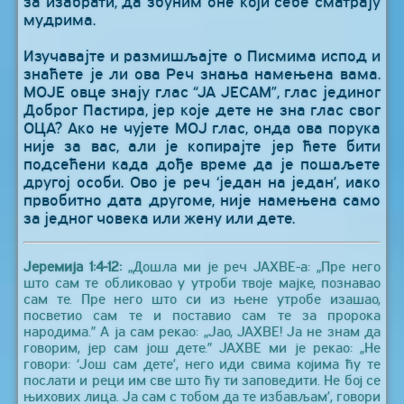
за изабрати, да збуним оне који себе сматрају
мудрима.
Изучавајте и размишљајте о Писмима испод и
знаћете је ли ова Реч знања намењена вама.
МОЈЕ овце знају глас “ЈА ЈЕСАМ”, глас јединог
Доброг Пастира, јер које дете не зна глас свог
ОЦА? Ако не чујете МОЈ глас, онда ова порука
није за вас, али је копирајте јер ћете бити
подсећени када дође време да је пошаљете
другој особи. Ово је реч ‘један на један’, иако
првобитно дата другоме, није намењена само
за једног човека или жену или дете.
Јеремија 1:4-12:
„Дошла ми је реч ЈАХВЕ-а: „Пре него
што сам те обликовао у утроби твоје мајке, познавао
сам те. Пре него што си из њене утробе изашао,
посветио сам те и поставио сам те за пророка
народима.” А ја сам рекао: „Јао, ЈАХВЕ! Ја не знам да
говорим, јер сам још дете.” ЈАХВЕ ми је рекао: „Не
говори: ‘Још сам дете’, него иди свима којима ћу те
послати и реци им све што ћу ти заповедити. Не бој се
њихових лица. Ја сам с тобом да те избављам’, говори