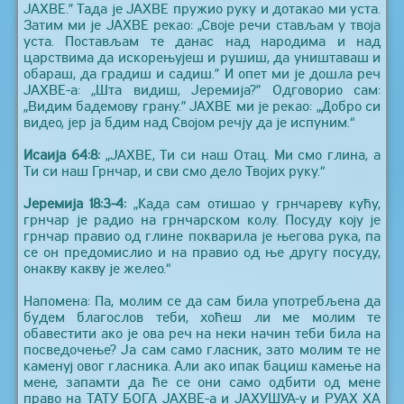
ЈАХВЕ.” Тада је ЈАХВЕ пружио руку и дотакао ми уста.
Затим ми је ЈАХВЕ рекао: „Своје речи стављам у твоја
уста. Постављам те данас над народима и над
царствима да искорењујеш и рушиш, да уништаваш и
обараш, да градиш и садиш.” И опет ми је дошла реч
ЈАХВЕ-а: „Шта видиш, Јеремија?” Одговорио сам:
„Видим бадемову грану.” ЈАХВЕ ми је рекао: „Добро си
видео, јер ја бдим над Својом речју да је испуним.“
Исаија 64:8:
„ЈАХВЕ, Ти си наш Отац. Ми смо глина, а
Ти си наш Грнчар, и сви смо дело Твојих руку.“
Јеремија 18:3-4:
„Када сам отишао у грнчареву кућу,
грнчар је радио на грнчарском колу. Посуду коју је
грнчар правио од глине покварила је његова рука, па
се он предомислио и на правио од ње другу посуду,
онакву какву је желео.“
Напомена: Па, молим се да сам била употребљена да
будем благослов теби, хоћеш ли ме молим те
обавестити ако је ова реч на неки начин теби била на
посведочење? Ја сам само гласник, зато молим те не
каменуј овог гласника. Али ако ипак бациш камење на
мене, запамти да ће се они само одбити од мене
право на ТАТУ БОГА ЈАХВЕ-а и ЈАХУШУА-у и РУАХ ХА