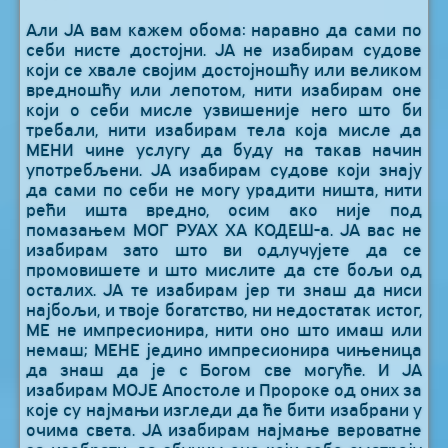
Али ЈА вам кажем обома: наравно да сами по
себи нисте достојни. ЈА не изабирам судове
који се хвале својим достојношћу или великом
вредношћу или лепотом, нити изабирам оне
који о себи мисле узвишеније него што би
требали, нити изабирам тела која мисле да
МЕНИ чине услугу да буду на такав начин
употребљени. ЈА изабирам судове који знају
да сами по себи не могу урадити ништа, нити
рећи ишта вредно, осим ако није под
помазањем МОГ РУАХ ХА КОДЕШ-а. ЈА вас не
изабирам зато што ви одлучујете да се
промовишете и што мислите да сте бољи од
осталих. ЈА те изабирам јер ти знаш да ниси
најбољи, и твоје богатство, ни недостатак истог,
МЕ не импресионира, нити оно што имаш или
немаш; МЕНЕ једино импресионира чињеница
да знаш да је с Богом све могуће. И ЈА
изабирам МОЈЕ Апостоле и Пророке од оних за
које су најмањи изгледи да ће бити изабрани у
очима света. ЈА изабирам најмање вероватне