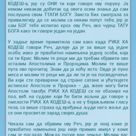
КОДЕШ-а, јер су ОНИ ти који говоре ову поруку. Ја
немам никакав добитак од овога осим знања да сам
послушна свом ТТАТИ БОГУ. Заиста бих сматрала за
привилегију да се молим са неким попут тебе, јер је
сам БОГ тебе испитао кроз ову Реч, ако чујеш ТАТУ
БОГА како ти говори један на један.
У задње време приметила сам како када РУАХ ХА
КОДЕШ говори Реч, делује да је за више од једне
особе, иако је првобитно намењена једној особи, која
си ти Крис. Молим те реци ми да требам објавити ово
осталим Апостолима и Пророцима. Молим те више
пута ово прочитај. Знам да ја хоћу исто. Овде је пуно
меса и молим те реци ми да ли ти је на посведочење.
Ви који сте преварени од стране сатане и ућуткујете
истинске Апостоле и Пророке – да, жене могу бити
Апостоли такође. РУАХ ХА КОДЕШ се не обазире на
пол, већ на судове који ће бити вољни да говоре у
смелости РУАХ ХА КОДЕШ-а, а не у бојажљивом гласу
тела, са више страха од вређања људи него жеље да
се они просветле зарад својих душа.
Чекала сам да објавим ову Реч, јер је онај коме је
првобитно намењена још није примио имејл у коме
сам је послала. Можда путује ван земље. Молим вас