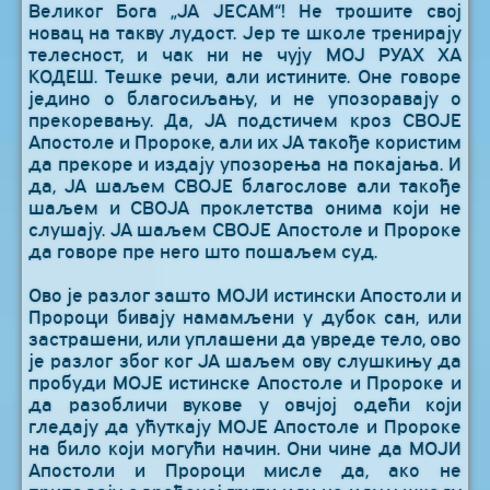
Великог Бога „ЈА ЈЕСАМ“! Не трошите свој
новац на такву лудост. Јер те школе тренирају
телесност, и чак ни не чују МОЈ РУАХ ХА
КОДЕШ. Тешке речи, али истините. Оне говоре
једино о благосиљању, и не упозоравају о
прекоревању. Да, ЈА подстичем кроз СВОЈЕ
Апостоле и Пророке, али их ЈА такође користим
да прекоре и издају упозорења на покајања. И
да, ЈА шаљем СВОЈЕ благослове али такође
шаљем и СВОЈА проклетства онима који не
слушају. ЈА шаљем СВОЈЕ Апостоле и Пророке
да говоре пре него што пошаљем суд.
Ово је разлог зашто МОЈИ истински Апостоли и
Пророци бивају намамљени у дубок сан, или
застрашени, или уплашени да увреде тело, ово
је разлог због ког ЈА шаљем ову слушкињу да
пробуди МОЈЕ истинске Апостоле и Пророке и
да разобличи вукове у овчјој одећи који
гледају да ућуткају МОЈЕ Апостоле и Пророке
на било који могући начин. Они чине да МОЈИ
Апостоли и Пророци мисле да, ако не