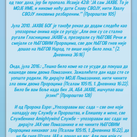
од твог даха, јер би пропало. Исаија 42:8: 'ЈА сам ЈАХВЕ. То је
МОЈЕ ИМЕ, и никоме нећу дати Славу СВОЈУ, нити Хвалу
СВОЈУ ликовима резбареним.'” (Пророштво 105)
Јула 2010. ЈАХВЕ БОГ је такође рекао да додам следеће као
упозорење онима који се ругају: „Али они су се стално
ругали Гласницима ЈАХВЕ-а, презирали су ЊЕГОВЕ Речи и
смејали се ЊЕГОВИМ Пророцима, све док ЊЕГОВ гнев није
дошао на ЊЕГОВ Народ, те више није било лека.” (2.
Дневника 36:16)
Онда, јула 2016.: „Тешко било коме ко се усуди да покуша да
нашкоди овим двома Помазаних. Зажалићете дан када сте се
уопште родили. Не дирајте МОЈЕ Помазанике, нити чините
зла овим двома Пророцима (Псалам 105:15, 1. Дневника 16:22).
Било би вам боље када бих ЈА, АБА ЈАХВЕ, ишчупао ваш
језик!“ (Пророштво 128)
И од Пророка Езре: „Упозоравам вас сада – све оне који
нападају ову Службу и Пророштва, и Елишеву и мене, све
Службенике Аmightywind Службе – упозоравам вас сада: не
дирајте ЈАХ-ове Помазанике и не чините ЊЕГОВИМ
Пророцима никаквог зла (Псалам 105:15, 1. Дневника 16:22), да
не би гнев Штапа ЈАХ-а дошао на вас. Али они који су