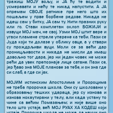
тражиш МОЈУ вољу, и ЈА ћу те водити и
усмеравати и нећу те никад напустити. А ЈА
опремам СВОЈЕ ратнике пре него што их
пошаљем у прве борбене редове. Никада не
идеш сам у битку, ЈА сам ту. Нити празних руку
или го. Стави комплетан оклоп БОЖИЈИ и
извуци МОЈ мач, не свој. Узми МОЈ штит вере и
угаси пламене стреле уперене ка теби. Пази се
Јуда који ти долазе у облику овце, а у ствари
су прождрљиви вуци. Моли се за већи дар
проницљивости и никада не мисли да имаш
довољно тог дара, јер ни један човек не може
рећи да увек препознаје лице сатане. Пази се,
јер ђаво зна МОЈЕ планове за тебе, и он зна где
си слаб, а где си јак.
МОЈИМ истинским Апостолима и Пророцима
не треба пророчка школа. Они су школовани у
образовању тешких удараца, јер су изнова и
изнова нокаутирани у телу, али када устану то
чине са већим Помазањем; и није више оно
тело што устаје, већ МОЈ РУАХ ХА КОДЕШ који
устаје. Пророчка школа не може да научи оно