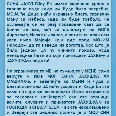
СИНА ЈАХУШУА-у ће имати скривене хране и
скривене воде када им буде било потребно.
МОЈА ће Деца наћи скривено благо, скривену
Ману са Небеса, када им буде требало. Не
ослањајте се на овај покварени свет да се
брине за вас, већ се ослањајте на БОГА
Аврахама, Исака и Јакова, и сетите се како сам
увек имао Мојсија који иде пред МОЈИМ
Народом да га изведе из ропства. Као што је
било једном, ЈА ћу учинити поново. Чуда
неизрецива ћете, ви који припадате ЈАХВЕ-у и
ЈАХУШУА-и, видети!
Не ограничавајте МЕ, не сумњајте у МЕНЕ, само
верујте у Име МОГ СИНА, ЈАХУШУА ХА
МАШИАХ-а, и завапијте ка МЕНИ и чуда и
благослове вам ЈА нећу ускратити. Када би сте
само по вери могли веровати. Имам откривење
за такозване ’не-Јевреје’: ако сте верници,
волите, служите и прихватате ЈАХУШУА-у за
ГОСПОДА и СПАСИТЕЉА – ви сте накалемљени
и Јевреји сте онолико колико је и МОЈ СИН