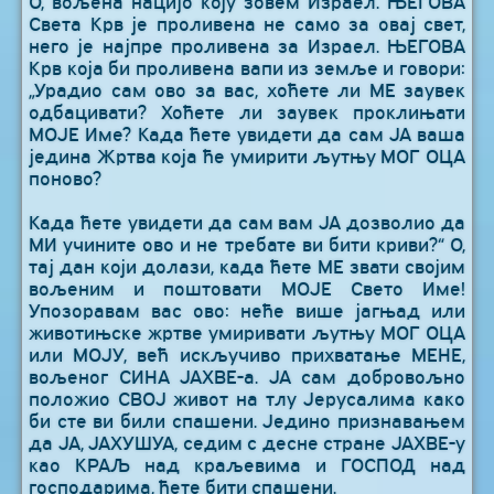
О, вољена нацијо коју зовем Израел. ЊЕГОВА
Света Крв је проливена не само за овај свет,
него је најпре проливена за Израел. ЊЕГОВА
Крв која би проливена вапи из земље и говори:
„Урадио сам ово за вас, хоћете ли МЕ заувек
одбацивати? Хоћете ли заувек проклињати
МОЈЕ Име? Када ћете увидети да сам ЈА ваша
једина Жртва која ће умирити љутњу МОГ ОЦА
поново?
Када ћете увидети да сам вам ЈА дозволио да
МИ учините ово и не требате ви бити криви?“ О,
тај дан који долази, када ћете МЕ звати својим
вољеним и поштовати МОЈЕ Свето Име!
Упозоравам вас ово: неће више јагњад или
животињске жртве умиривати љутњу МОГ ОЦА
или МОЈУ, већ искључиво прихватање МЕНЕ,
вољеног СИНА ЈАХВЕ-а. ЈА сам добровољно
положио СВОЈ живот на тлу Јерусалима како
би сте ви били спашени. Једино признавањем
да ЈА, ЈАХУШУА, седим с десне стране ЈАХВЕ-у
као КРАЉ над краљевима и ГОСПОД над
господарима, ћете бити спашени.