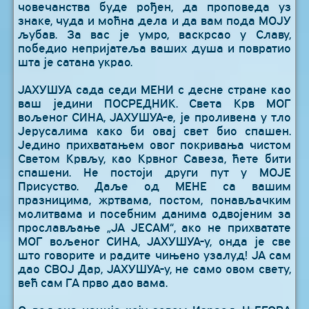
човечанства буде рођен, да проповеда уз
знаке, чуда и моћна дела и да вам пода МОЈУ
љубав. За вас је умро, васкрсао у Славу,
победио непријатеља ваших душа и повратио
шта је сатана украо.
ЈАХУШУА сада седи МЕНИ с десне стране као
ваш једини ПОСРЕДНИК. Света Крв МОГ
вољеног СИНА, ЈАХУШУА-е, је проливена у тло
Јерусалима како би овај свет био спашен.
Једино прихватањем овог покривања чистом
Светом Крвљу, као Крвног Савеза, ћете бити
спашени. Не постоји други пут у МОЈЕ
Присуство. Даље од МЕНЕ са вашим
празницима, жртвама, постом, понављачким
молитвама и посебним данима одвојеним за
прослављање „ЈА ЈЕСАМ“, ако не прихватате
МОГ вољеног СИНА, ЈАХУШУА-у, онда је све
што говорите и радите чињено узалуд! ЈА сам
дао СВОЈ Дар, ЈАХУШУА-у, не само овом свету,
већ сам ГА прво дао вама.