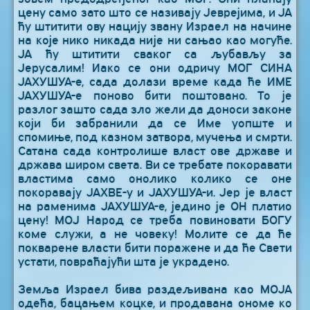
цену само зато што се називају Јеврејима, и ЈА
ћу штитити ову нацију звану Израел на начине
на које нико никада није ни сањао као могуће.
ЈА ћу штитити сваког са љубављу за
Јерусалим! Иако се они одричу МОГ СИНА
ЈАХУШУА-е, сада долази време када ће ИМЕ
ЈАХУШУА-е поново бити поштовано. То је
разлог зашто сада зло жели да доноси законе
који би забранили да се Име уопште и
спомиње, под казном затвора, мучења и смрти.
Сатана сада контролише власт ове државе и
држава широм света. Ви се требате покоравати
властима само онолико колико се оне
покоравају ЈАХВЕ-у и ЈАХУШУА-и. Јер је власт
на раменима ЈАХУШУА-е, једино је ОН платио
цену! МОЈ Народ се треба повиновати БОГУ
коме служи, а не човеку! Молите се да ће
покварене власти бити поражене и да ће Свети
устати, повраћајући шта је украдено.
Земља Израел бива раздељивана као МОЈА
одећа, бацањем коцке, и продавана ономе ко