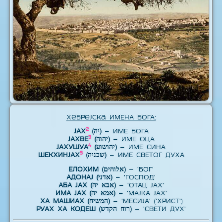
Хебрејска ИМЕНА БОГА:
2
ЈАХ
(יה)
– ИМЕ БОГА
3
ЈАХВЕ
(יהוה)
– ИМЕ ОЦА
4
ЈАХУШУА
(יהושוע)
– ИМЕ СИНА
5
ШЕКХИНЈАХ
(שכניה)
– ИМЕ СВЕТОГ ДУХА
ЕЛОХИМ (אלוהים)
– 'БОГ'
АДОНАЈ (אדני)
– 'ГОСПОД'
АБА ЈАХ (אבא יה)
– 'ОТАЦ ЈАХ'
ИМА ЈАХ (אמא יה)
– 'МАЈКА ЈАХ'
ХА МАШИАХ (המשיח)
– 'МЕСИЈА' ('ХРИСТ')
РУАХ ХА КОДЕШ (רוח הקדש)
– 'СВЕТИ ДУХ'