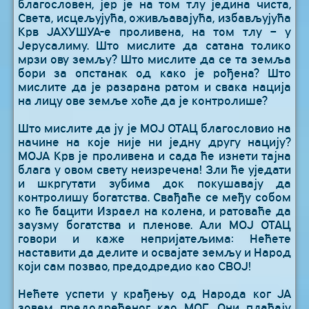
благословен, јер је на том тлу једина чиста,
Света, исцељујућа, оживљавајућа, избављујућа
Крв ЈАХУШУА-е проливена, на том тлу – у
Јерусалиму. Што мислите да сатана толико
мрзи ову земљу? Што мислите да се та земља
бори за опстанак од како је рођена? Што
мислите да је разарана ратом и свака нација
на лицу ове земље хоће да је контролише?
Што мислите да ју је МОЈ ОТАЦ благословио на
начине на које није ни једну другу нацију?
МОЈА Крв је проливена и сада ће изнети тајна
блага у овом свету неизречена! Зли ће уједати
и шкргутати зубима док покушавају да
контролишу богатства. Свађаће се међу собом
ко ће бацити Израел на колена, и ратоваће да
заузму богатства и пленове. Али МОЈ ОТАЦ
говори и каже непријатељима: Нећете
наставити да делите и освајате земљу и Народ
који сам позвао, предодредио као СВОЈ!
Нећете успети у крађењу од Народа ког ЈА
зовем предодређеног као МОГ. Они плаћају