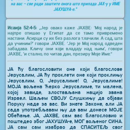
на вас – све ради заштите онога што припада ЈАХ-у у ИМЕ
ЈАХУШУА-е.“
Исаија 52:4-5:
„Јер овако каже ЈАХВЕ: ’Мој народ је
најпре отишао у Египат да се тамо привремено
настани. Асирци су их без разлога тлачили. А сад, шта
да учиним?’ говори ЈАХВЕ. ’Јер је Мој народ одведен
забадава. Кличу они који владају над њим’, говори
ЈАХВЕ, ’и стално, по читав дан, презиру Моје Име.“
ЈА ћу благословити оне који благослове
Јерусалим, ЈА ћу проклети оне који проклињу
Јерусалим. О, Јерусалиме! О, Јерусалиме!
МОЈА вољена Ћерко Јерусалиме, ти малена,
којој завиде, злостављана нацијо звана
Израел. Шаљем СВОЈУ Слушкињу да објави
Поруку наде за вас. Ви знате Законе, али ЈА
сада употребљавам њу да вам донесе МОЈЕ
Обећање. ЈА, ЈАХВЕ, сам вас благословио и
поштедео због ЈАХУШУА-е, МОГ вољеног СИНА.
ЈА сам сам изабрао да СПАСИТЕЉ свог