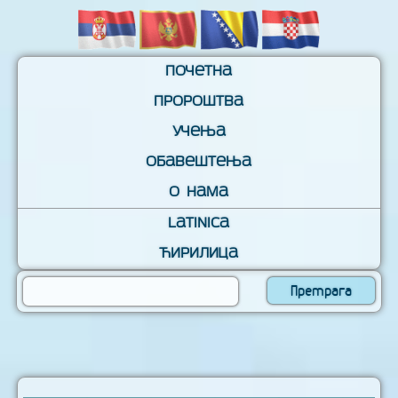
Почетна
Пророштва
Учења
Обавештења
О нама
Latinica
Ћирилица