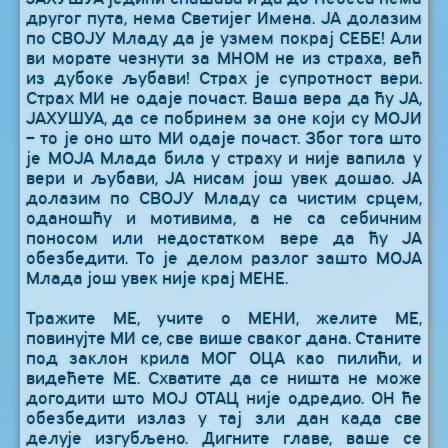
другог пута, нема Светијег Имена. ЈА долазим
по СВОЈУ Младу да је узмем покрај СЕБЕ! Али
ви морате чезнути за МНОМ не из страха, већ
из дубоке љубави! Страх је супротност вери.
Страх МИ не одаје почаст. Ваша вера да ћу ЈА,
ЈАХУШУА, да се побринем за оне који су МОЈИ
– то је оно што МИ одаје почаст. Због тога што
је МОЈА Млада била у страху и није вапила у
вери и љубави, ЈА нисам још увек дошао. ЈА
долазим по СВОЈУ Младу са чистим срцем,
оданошћу и мотивима, а не са себичним
поносом или недостатком вере да ћу ЈА
обезбедити. То је делом разлог зашто МОЈА
Млада још увек није крај МЕНЕ.
Тражите МЕ, учите о МЕНИ, желите МЕ,
повинујте МИ се, све више сваког дана. Станите
под заклон крила МОГ ОЦА као пилићи, и
видећете МЕ. Схватите да се ништа не може
догодити што МОЈ ОТАЦ није одредио. ОН ће
обезбедити излаз у тај зли дан када све
делује изгубљено. Дигните главе, ваше се