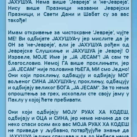
ЈАХУШУА. Нема више ’Јевреја’ и ’не-Јевреја’.
Нису више Празници названи Јеврејски
Празници, и Свети Дани и Шабат су за вас
такође!
Имам откривење за чистокрвне ’Јевреје’, чујте
МЕ! Ви одбијате ЈАХУШУА-у јер мислите да је
ОН за ’не-Јевреје’, али је ЈАХУШУА рођен од
Јеврејске Слушкиње и ЈАХУШУА је Јевреј! О
Израеле, МОЈЕ Име је „ЈА ЈЕСАМ“! ЈА сам те
благословио. Немој ГА више проклињати, јер
„ЈА ЈЕСАМ“ није половина ЊЕГА, МИ смо Једно!
Они који проклињу, одбацују и одбијају МОГ
вољеног СИНА ЈАХУШУА-у, проклињу, одбацују
и одбијају великог БОГА „ЈА ЈЕСАМ“. За то нема
опроштења за грех, ископали сте своју јаму у
Паклу у којој ћете пребивати.
Они који одбијају МОЈУ РУАХ ХА КОДЕШ,
одбијају и ОЦА и СИНА, јер нема начина да се
неко спаси осим ако вас МОЈА РУАХ ХА КОДЕШ
не приведе у љубавно, потврђујуће знање да
ЈАХУШУА једини спашава и да до Небеса нема