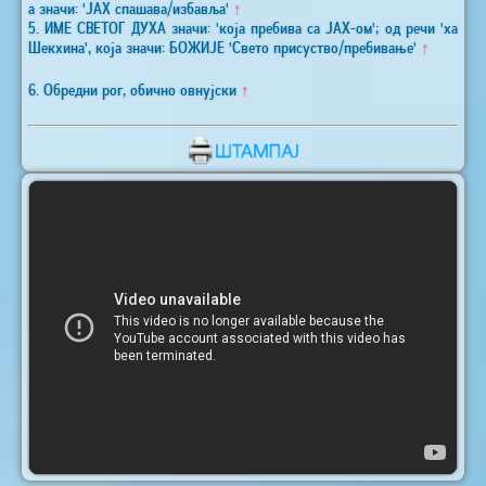
а значи: 'ЈАХ спашава/избавља'
↑
5. ИМЕ СВЕТОГ ДУХА значи: 'која пребива са ЈАХ-ом'; од речи 'ха
Шекхина', која значи: БОЖИЈЕ 'Свето присуство/пребивање'
↑
6. Обредни рог, обично овнујски
↑