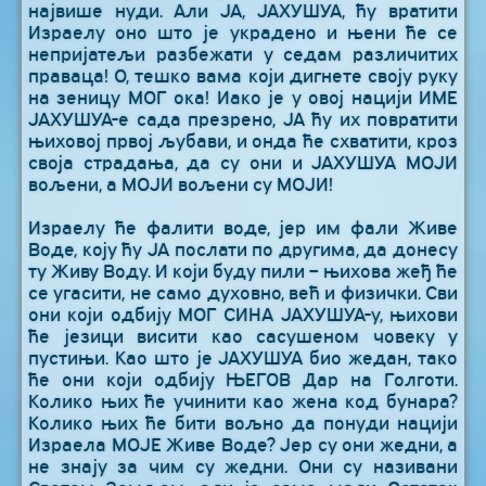
највише нуди. Али ЈА, ЈАХУШУА, ћу вратити
Израелу оно што је украдено и њени ће се
непријатељи разбежати у седам различитих
праваца! О, тешко вама који дигнете своју руку
на зеницу МОГ ока! Иако је у овој нацији ИМЕ
ЈАХУШУА-е сада презрено, ЈА ћу их повратити
њиховој првој љубави, и онда ће схватити, кроз
своја страдања, да су они и ЈАХУШУА МОЈИ
вољени, а МОЈИ вољени су МОЈИ!
Израелу ће фалити воде, јер им фали Живе
Воде, коју ћу ЈА послати по другима, да донесу
ту Живу Воду. И који буду пили – њихова жеђ ће
се угасити, не само духовно, већ и физички. Сви
они који одбију МОГ СИНА ЈАХУШУА-у, њихови
ће језици висити као сасушеном човеку у
пустињи. Као што је ЈАХУШУА био жедан, тако
ће они који одбију ЊЕГОВ Дар на Голготи.
Колико њих ће учинити као жена код бунара?
Колико њих ће бити вољно да понуди нацији
Израела МОЈЕ Живе Воде? Јер су они жедни, а
не знају за чим су жедни. Они су називани