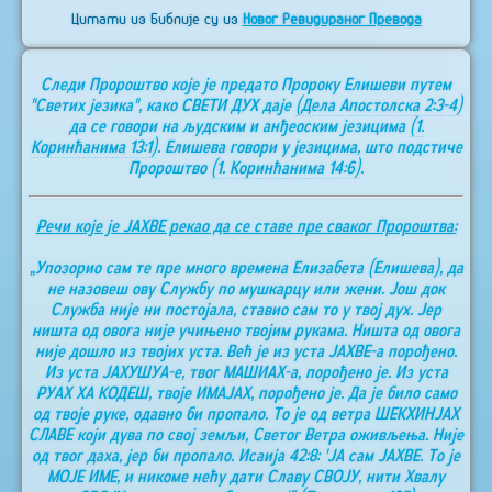
Цитати из Библије су из
Новог Ревидираног Превода
Следи Пророштво које је предато Пророку Елишеви путем
"Светих језика", како СВЕТИ ДУХ даје
(Дела Апостолска 2:3-4)
да се говори на људским и анђеоским језицима
(1.
Коринћанима 13:1)
. Елишева говори у језицима, што подстиче
Пророштво
(1. Коринћанима 14:6)
.
Речи које је ЈАХВЕ рекао да се ставе пре сваког Пророштва:
„Упозорио сам те пре много времена Елизабета (Елишева), да
не назовеш ову Службу по мушкарцу или жени. Још док
Служба није ни постојала, ставио сам то у твој дух. Јер
ништа од овога није учињено твојим рукама. Ништа од овога
није дошло из твојих уста. Већ је из уста ЈАХВЕ-а порођено.
Из уста ЈАХУШУА-е, твог МАШИАХ-а, порођено је. Из уста
РУАХ ХА КОДЕШ, твоје ИМАЈАХ, порођено је. Да је било само
од твоје руке, одавно би пропало. То је од ветра ШЕКХИНЈАХ
СЛАВЕ који дува по свој земљи, Светог Ветра оживљења. Није
од твог даха, јер би пропало. Исаија 42:8: 'ЈА сам ЈАХВЕ. То је
МОЈЕ ИМЕ, и никоме нећу дати Славу СВОЈУ, нити Хвалу