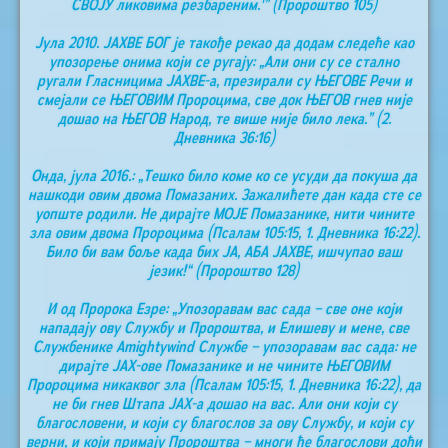
СВОЈУ ликовима резбареним.'” (Пророштво 105)
Јула 2010. ЈАХВЕ БОГ је такође рекао да додам следеће као
упозорење онима који се ругају: „Али они су се стално
ругали Гласницима ЈАХВЕ-а, презирали су ЊЕГОВЕ Речи и
смејали се ЊЕГОВИМ Пророцима, све док ЊЕГОВ гнев није
дошао на ЊЕГОВ Народ, те више није било лека.” (2.
Дневника 36:16)
Онда, јула 2016.: „Тешко било коме ко се усуди да покуша да
нашкоди овим двома Помазаних. Зажалићете дан када сте се
уопште родили. Не дирајте МОЈЕ Помазанике, нити чините
зла овим двома Пророцима (Псалам 105:15, 1. Дневника 16:22).
Било би вам боље када бих ЈА, АБА ЈАХВЕ, ишчупао ваш
језик!“ (Пророштво 128)
И од Пророка Езре: „Упозоравам вас сада – све оне који
нападају ову Службу и Пророштва, и Елишеву и мене, све
Службенике Аmightywind Службе – упозоравам вас сада: не
дирајте ЈАХ-ове Помазанике и не чините ЊЕГОВИМ
Пророцима никаквог зла (Псалам 105:15, 1. Дневника 16:22), да
не би гнев Штапа ЈАХ-а дошао на вас. Али они који су
благословени, и који су благослов за ову Службу, и који су
верни, и који примају Пророштва – многи ће благослови доћи