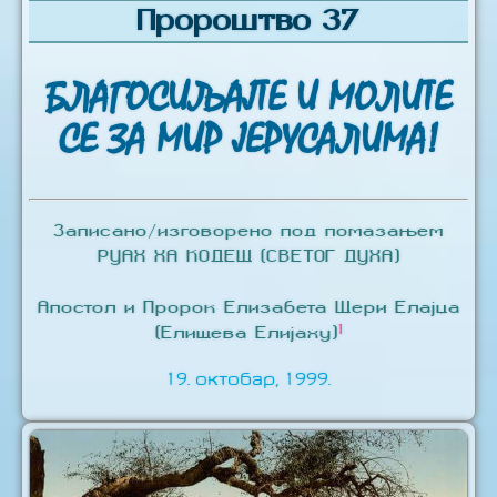
Пророштво 37
БЛАГОСИЉАЈТЕ И МОЛИТЕ
СЕ ЗА МИР ЈЕРУСАЛИМА!
Записано/изговорено под помазањем
РУАХ ХА КОДЕШ (СВЕТОГ ДУХА)
Апостол и Пророк Елизабета Шери Елајџа
1
(Елишева Елијаху)
19. октобар, 1999.