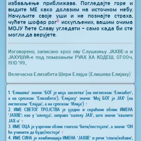
избављење приближава. Погледајте горе и
видите МЕ како долазим на источном небу.
Начуљите своје уши и не познајте страха,
6
чућете шофар рог
искупљених, вашим очима
МОЈУ ћете Славу угледати – само када би сте
могли да верујете.
Изговорено, записано кроз ову Слушкињу ЈАХВЕ-а и
ЈАХУШУА-е под помазањем РУАХ ХА КОДЕШ, 07:00ч,
19.10.’99.,
Велечасна Елизабета Шери Елајџа (Елишева Елијаху)
1. 'Елишева' значи: 'БОГ је моја заклетва' (на енглеском: 'Елизабет',
а на српском: 'Елизабета'); 'Елијаху' значи: 'Мој БОГ је ЈАХ' (на
енглеском: 'Елајџа', а на српском: 'Илија')
↑
2. ИМЕ СВЕТОГ ТРОЈСТВА је уједно и скраћени облик ИМЕНА
'ЈАХВЕ'; као у 'алелуја', заправо 'халелу ЈАХ', што значи: 'хвалите
ЈАХ-а'
↑
3. ИМЕ ОЦА је узрочни облик глагола 'бити/постојати', а значи: 'ОН
ће учинити да буде/постоји'
↑
4. ИМЕ СИНА је комбинација ИМЕНА 'ЈАХВЕ' и речи 'спаси/избави',