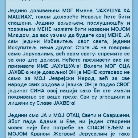
Једино дозивањем МОГ Имена, ’ЈАХУШУА ХА
МАШИАХ’, током долазеће Невоље ћете бити
спашени. Једино вољењем, послушношћу и
тражењем МЕНЕ можете бити названи МОЈОМ
Младом, да вас узмем да будете крај МЕНЕ. ЈА
сам једини Избавитељ овог света, једини
Искупитељ, нема другог. Стога ЈА не говорим
само Јерусалиму, већ овом свету: спремите се
за оно што долази. Нећете преживети ако не
призивате ИМЕ ЈАХУШУА-е! Волети МОГ ОЦА
ЈАХВЕ-а није довољно! ОН је МЕНЕ жртвовао не
само за МОЈ Јеврејски Народ, већ за све
народе свих родова и језика. ОН је подао СВОГ
јединог СИНА овој нацији како би сте имали
покривање за ваше грехе. Сви су згрешили и
лишени су Славе ЈАХВЕ-а!
Једини смо ЈА и МОЈ ОТАЦ Свети и Савршени.
Због пада Адама и Еве, ни један створени
човек није без потребе за СПАСИТЕЉЕМ и
МОЈОМ Крвном Жртвом! Јерусалим је тако