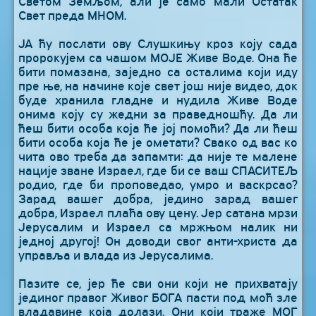
Светом Земљом, али је само мали Остатак
Свет преда МНОМ.
ЈА ћу послати ову Слушкињу кроз коју сада
пророкујем са чашом МОЈЕ Живе Воде. Она ће
бити помазана, заједно са осталима који иду
пре ње, на начине које свет још није видео, док
буде хранила гладне и нудила Живе Воде
онима коју су жедни за праведношћу. Да ли
ћеш бити особа која ће јој помоћи? Да ли ћеш
бити особа која ће је ометати? Свако од вас ко
чита ово треба да запамти: да није те малене
нације зване Израел, где би се ваш СПАСИТЕЉ
родио, где би проповедао, умро и васкрсао?
Зарад вашег добра, једино зарад вашег
добра, Израел плаћа ову цену. Јер сатана мрзи
Јерусалим и Израел са мржњом налик ни
једној другој! Он доводи свог анти-христа да
управља и влада из Јерусалима.
Пазите се, јер ће сви они који не прихватају
јединог правог Живог БОГА пасти под моћ зле
владавине која долази. Они који траже МОГ