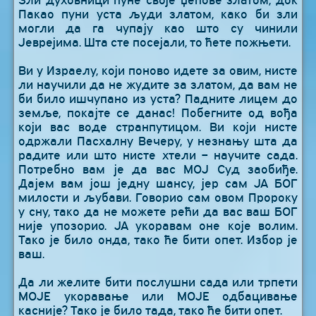
Пакао пуни уста људи златом, како би зли
могли да га чупају као што су чинили
Јеврејима. Шта сте посејали, то ћете пожњети.
Ви у Израелу, који поново идете за овим, нисте
ли научили да не жудите за златом, да вам не
би било ишчупано из уста? Падните лицем до
земље, покајте се данас! Побегните од вођа
који вас воде странпутицом. Ви који нисте
одржали Пасхалну Вечеру, у незнању шта да
радите или што нисте хтели – научите сада.
Потребно вам је да вас МОЈ Суд заобиђе.
Дајем вам још једну шансу, јер сам ЈА БОГ
милости и љубави. Говорио сам овом Пророку
у сну, тако да не можете рећи да вас ваш БОГ
није упозорио. ЈА укоравам оне које волим.
Тако је било онда, тако ће бити опет. Избор је
ваш.
Да ли желите бити послушни сада или трпети
МОЈЕ укоравање или МОЈЕ одбацивање
касније? Тако је било тада, тако ће бити опет.