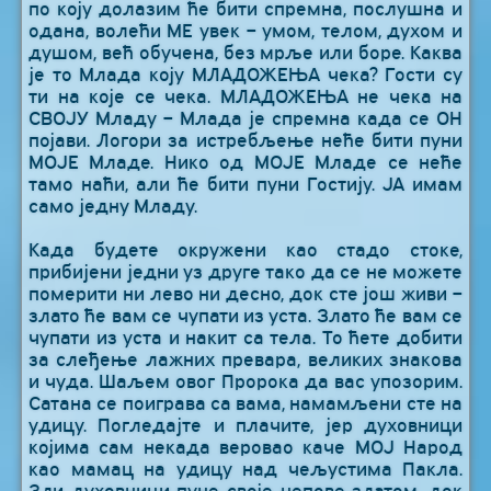
по коју долазим ће бити спремна, послушна и
одана, волећи МЕ увек – умом, телом, духом и
душом, већ обучена, без мрље или боре. Каква
је то Млада коју МЛАДОЖЕЊА чека? Гости су
ти на које се чека. МЛАДОЖЕЊА не чека на
СВОЈУ Младу – Млада је спремна када се ОН
појави. Логори за истребљење неће бити пуни
МОЈЕ Младе. Нико од МОЈЕ Младе се неће
тамо наћи, али ће бити пуни Гостију. ЈА имам
само једну Младу.
Када будете окружени као стадо стоке,
прибијени једни уз друге тако да се не можете
померити ни лево ни десно, док сте још живи –
злато ће вам се чупати из уста. Злато ће вам се
чупати из уста и накит са тела. То ћете добити
за слеђење лажних превара, великих знакова
и чуда. Шаљем овог Пророка да вас упозорим.
Сатана се поиграва са вама, намамљени сте на
удицу. Погледајте и плачите, јер духовници
којима сам некада веровао каче МОЈ Народ
као мамац на удицу над чељустима Пакла.
Зли духовници пуне своје џепове златом, док