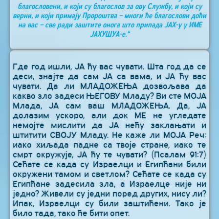
благословени, и који су благослов за ову Службу, и који су
верни, и који примају Пророштва – многи ће благослови доћи
на вас – све ради заштите онога што припада ЈАХ-у у ИМЕ
ЈАХУШУА-е.“
Где год ишли, ЈА ћу вас чувати. Шта год да се
деси, знајте да сам ЈА са вама, и ЈА ћу вас
чувати. Да ли МЛАДОЖЕЊА дозвољава да
какво зло задеси ЊЕГОВУ Младу? Ви сте МОЈА
Млада, ЈА сам ваш МЛАДОЖЕЊА. Да, ЈА
долазим ускоро, али док МЕ не угледате
немојте мислити да ЈА нећу заклањати и
штитити СВОЈУ Младу. Не каже ли МОЈА Реч:
иако хиљада падне са твоје стране, иако те
смрт окружује, ЈА ћу те чувати? (Псалам 91:7)
Сећате се када су Израелци и Египћани били
окружени тамом и светлом? Сећате се када су
Египћане задесила зла, а Израелце није ни
једно? Живели су једни поред других, нису ли?
Ипак, Израелци су били заштићени. Тако је
било тада, тако ће бити опет.