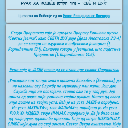
РУАХ ХА КОДЕШ (רוח הקדש)
– 'СВЕТИ ДУХ'
Цитати из Библије су из
Новог Ревидираног Превода
Следи Пророштво које је предато Пророку Елишеви путем
"Светих језика", како СВЕТИ ДУХ даје
(Дела Апостолска 2:3-4)
да се говори на људским и анђеоским језицима
(1.
Коринћанима 13:1)
. Елишева говори у језицима, што подстиче
Пророштво
(1. Коринћанима 14:6)
.
Речи које је ЈАХВЕ рекао да се ставе пре сваког Пророштва:
„Упозорио сам те пре много времена Елизабета (Елишева), да
не назовеш ову Службу по мушкарцу или жени. Још док
Служба није ни постојала, ставио сам то у твој дух. Јер
ништа од овога није учињено твојим рукама. Ништа од овога
није дошло из твојих уста. Већ је из уста ЈАХВЕ-а порођено.
Из уста ЈАХУШУА-е, твог МАШИАХ-а, порођено је. Из уста
РУАХ ХА КОДЕШ, твоје ИМАЈАХ, порођено је. Да је било само
од твоје руке, одавно би пропало. То је од ветра ШЕКХИНЈАХ
СЛАВЕ који дува по свој земљи, Светог Ветра оживљења. Није