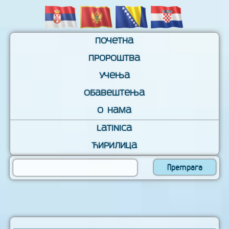
Почетна
Пророштва
Учења
Обавештења
О нама
Latinica
Ћирилица