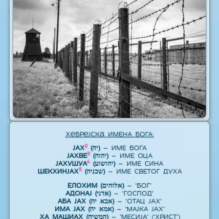
Хебрејска ИМЕНА БОГА:
2
ЈАХ
(יה)
– ИМЕ БОГА
3
ЈАХВЕ
(יהוה)
– ИМЕ ОЦА
4
ЈАХУШУА
(יהושוע)
– ИМЕ СИНА
5
ШЕКХИНЈАХ
(שכניה)
– ИМЕ СВЕТОГ ДУХА
ЕЛОХИМ (אלוהים)
– 'БОГ'
АДОНАЈ (אדני)
– 'ГОСПОД'
АБА ЈАХ (אבא יה)
– 'ОТАЦ ЈАХ'
ИМА ЈАХ (אמא יה)
– 'МАЈКА ЈАХ'
ХА МАШИАХ (המשיח)
– 'МЕСИЈА' ('ХРИСТ')