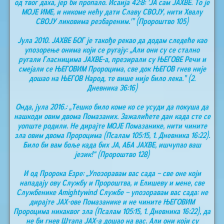
од твог даха, јер би пропало. Исаија 42:8: 'ЈА сам ЈАХВЕ. То је
МОЈЕ ИМЕ, и никоме нећу дати Славу СВОЈУ, нити Хвалу
СВОЈУ ликовима резбареним.'” (Пророштво 105)
Јула 2010. ЈАХВЕ БОГ је такође рекао да додам следеће као
упозорење онима који се ругају: „Али они су се стално
ругали Гласницима ЈАХВЕ-а, презирали су ЊЕГОВЕ Речи и
смејали се ЊЕГОВИМ Пророцима, све док ЊЕГОВ гнев није
дошао на ЊЕГОВ Народ, те више није било лека.” (2.
Дневника 36:16)
Онда, јула 2016.: „Тешко било коме ко се усуди да покуша да
нашкоди овим двома Помазаних. Зажалићете дан када сте се
уопште родили. Не дирајте МОЈЕ Помазанике, нити чините
зла овим двома Пророцима (Псалам 105:15, 1. Дневника 16:22).
Било би вам боље када бих ЈА, АБА ЈАХВЕ, ишчупао ваш
језик!“ (Пророштво 128)
И од Пророка Езре: „Упозоравам вас сада – све оне који
нападају ову Службу и Пророштва, и Елишеву и мене, све
Службенике Аmightywind Службе – упозоравам вас сада: не
дирајте ЈАХ-ове Помазанике и не чините ЊЕГОВИМ
Пророцима никаквог зла (Псалам 105:15, 1. Дневника 16:22), да
не би гнев Штапа ЈАХ-а дошао на вас. Али они који су