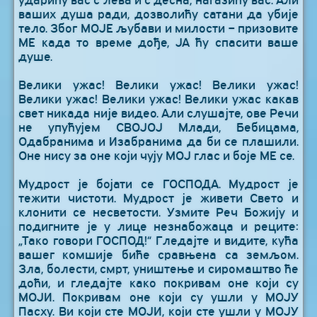
ваших душа ради, дозволићу сатани да убије
тело. Због МОЈЕ љубави и милости – призовите
МЕ када то време дође, ЈА ћу спасити ваше
душе.
Велики ужас! Велики ужас! Велики ужас!
Велики ужас! Велики ужас! Велики ужас какав
свет никада није видео. Али слушајте, ове Речи
не упућујем СВОЈОЈ Млади, Бебицама,
Одабранима и Изабранима да би се плашили.
Оне нису за оне који чују МОЈ глас и боје МЕ се.
Мудрост је бојати се ГОСПОДА. Мудрост је
тежити чистоти. Мудрост је живети Свето и
клонити се несветости. Узмите Реч Божију и
подигните је у лице незнабожаца и реците:
„Тако говори ГОСПОД!“ Гледајте и видите, кућа
вашег комшије биће сравњена са земљом.
Зла, болести, смрт, уништење и сиромаштво ће
доћи, и гледајте како покривам оне који су
МОЈИ. Покривам оне који су ушли у МОЈУ
Пасху. Ви који сте МОЈИ, који сте ушли у МОЈУ