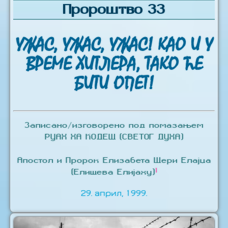
Пророштво 33
УЖАС, УЖАС, УЖАС! КАО И У
ВРЕМЕ ХИТЛЕРА, ТАКО ЋЕ
БИТИ ОПЕТ!
Записано/изговорено под помазањем
РУАХ ХА КОДЕШ (СВЕТОГ ДУХА)
Апостол и Пророк Елизабета Шери Елајџа
1
(Елишева Елијаху)
29. април, 1999.