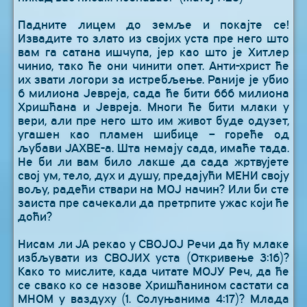
Падните лицем до земље и покајте се!
Извадите то злато из својих уста пре него што
вам га сатана ишчупа, јер као што је Хитлер
чинио, тако ће они чинити опет. Анти-христ ће
их звати логори за истребљење. Раније је убио
6 милиона Јевреја, сада ће бити 666 милиона
Хришћана и Јевреја. Многи ће бити млаки у
вери, али пре него што им живот буде одузет,
угашен као пламен шибице – гореће од
љубави ЈАХВЕ-а. Шта немају сада, имаће тада.
Не би ли вам било лакше да сада жртвујете
свој ум, тело, дух и душу, предајући МЕНИ своју
вољу, радећи ствари на МОЈ начин? Или би сте
заиста пре сачекали да претрпите ужас који ће
доћи?
Нисам ли ЈА рекао у СВОЈОЈ Речи да ћу млаке
избљувати из СВОЈИХ уста (Откривење 3:16)?
Како то мислите, када читате МОЈУ Реч, да ће
се свако ко се назове Хришћанином састати са
МНОМ у ваздуху (1. Солуњанима 4:17)? Млада