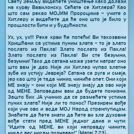
Свету Земљу. Видећете уништење како долази
на курву Вавилонску. Сећате се Хитлера? Као
што сам рекао МОЈИМ Пророцима – учите о
Хитлеру и видећете да ће оно што је било у
прошлости бити и у будућности.
Ух, ух, ух!!! Реке крви ће потећи! Ви такозвани
Хришћани са устима пуним злата – то је злато
послато из Пакла! Злато послато из Пакла!
Злато послато из Пакла! Ви сте безумни,
безумни! Тако да сатана може узети натраг оно
што вам је дао. Није ли Хитлер чупао златне
зубе из устију Јевреја? Сатана се руга и смеје,
јер као што је тада чинио, чиниће опет. Они који
МЕ знају – они који МЕ знају знају да ово није
од МЕНЕ. Заповедам вам да будете понизни.
Зашто бих ЈА учинио да се размећете устима
пуних злата? Није ли то понос? Презирем вође
који уче ово и воде МОЈ Народ странпутицом.
Знаћете да ћете знати да ћете ви зле духовне
вође стати пред МЕНЕ једног дана и чути:
“Идите од МЕНЕ, ви који неправду чините,
никад вас нисам познавао!” (Матеј 7:23)