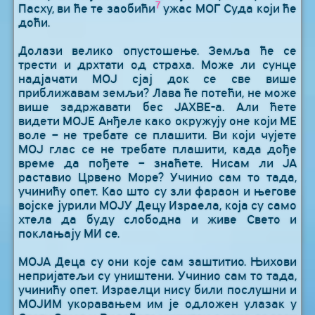
7
Пасху, ви ће те заобићи
ужас МОГ Суда који ће
доћи.
Долази велико опустошење. Земља ће се
трести и дрхтати од страха. Може ли сунце
надјачати МОЈ сјај док се све више
приближавам земљи? Лава ће потећи, не може
више задржавати бес ЈАХВЕ-а. Али ћете
видети МОЈЕ Анђеле како окружују оне који МЕ
воле – не требате се плашити. Ви који чујете
МОЈ глас се не требате плашити, када дође
време да пођете – знаћете. Нисам ли ЈА
раставио Црвено Море? Учинио сам то тада,
учинићу опет. Као што су зли фараон и његове
војске јурили МОЈУ Децу Израела, која су само
хтела да буду слободна и живе Свето и
поклањају МИ се.
МОЈА Деца су они које сам заштитио. Њихови
непријатељи су уништени. Учинио сам то тада,
учинићу опет. Израелци нису били послушни и
МОЈИМ укоравањем им је одложен улазак у