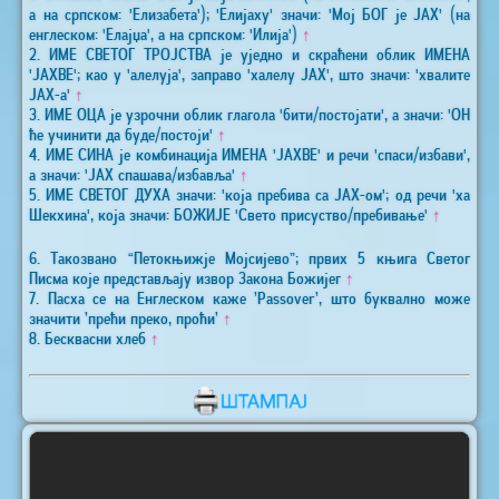
а на српском: 'Елизабета'); 'Елијаху' значи: 'Мој БОГ је ЈАХ' (на
енглеском: 'Елајџа', а на српском: 'Илија')
↑
2. ИМЕ СВЕТОГ ТРОЈСТВА је уједно и скраћени облик ИМЕНА
'ЈАХВЕ'; као у 'алелуја', заправо 'халелу ЈАХ', што значи: 'хвалите
ЈАХ-а'
↑
3. ИМЕ ОЦА је узрочни облик глагола 'бити/постојати', а значи: 'ОН
ће учинити да буде/постоји'
↑
4. ИМЕ СИНА је комбинација ИМЕНА 'ЈАХВЕ' и речи 'спаси/избави',
а значи: 'ЈАХ спашава/избавља'
↑
5. ИМЕ СВЕТОГ ДУХА значи: 'која пребива са ЈАХ-ом'; од речи 'ха
Шекхина', која значи: БОЖИЈЕ 'Свето присуство/пребивање'
↑
6. Такозвано “Петокњижје Мојсијево”; првих 5 књига Светог
Писма које представљају извор Закона Божијег
↑
7. Пасха се на Енглеском каже ’Passover’, што буквално може
значити ’прећи преко, проћи’
↑
8. Бесквасни хлеб
↑