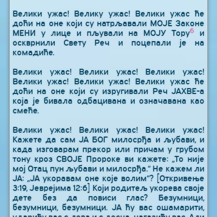
Велики ужас! Велику ужас! Велики ужас ће
доћи на оне који су натрљавали МОЈЕ Законе
6
МЕНИ у лице и пљували на МОЈУ Тору
и
оскврнили Свету Реч и поцепали је на
комадиће.
Велики ужас! Велики ужас! Велики ужас!
Велики ужас! Велики ужас! Велики ужас ће
доћи на оне који су изругивали Реч ЈАХВЕ-а
која је бивала одбацивана и означавана као
смеће.
Велики ужас! Велики ужас! Велики ужас!
Кажете да сам ЈА БОГ милосрђа и љубави, и
када изговарам прекор или причам у грубом
тону кроз СВОЈЕ Пророке ви кажете: „То није
мој Отац пун љубави и милосрђа.“ Не кажем ли
ЈА: „ЈА укоравам оне које волим“? [Откривење
3:19, Јеврејима 12:6] Који родитељ укорева своје
дете без да повиси глас? Безумници,
безумници, безумници. ЈА ћу вас ошамарити,
ударићу вас с лева и с десна, нагазићу вас. Али