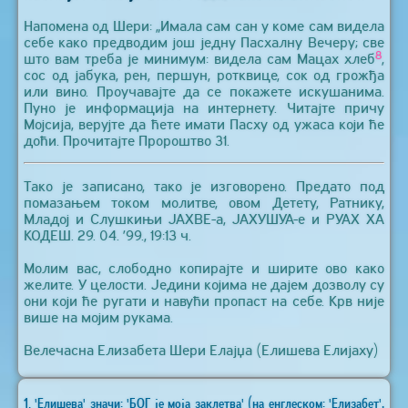
Напомена од Шери: „Имала сам сан у коме сам видела
себе како предводим још једну Пасхалну Вечеру; све
8
што вам треба је минимум: видела сам Мацах хлеб
,
сос од јабука, рен, першун, ротквице, сок од грожђа
или вино. Проучавајте да се покажете искушанима.
Пуно је информација на интернету. Читајте причу
Мојсија, верујте да ћете имати Пасху од ужаса који ће
доћи. Прочитајте Пророштво 31.
Тако је записано, тако је изговорено. Предато под
помазањем током молитве, овом Детету, Ратнику,
Младој и Слушкињи ЈАХВЕ-а, ЈАХУШУА-е и РУАХ ХА
КОДЕШ. 29. 04. ’99., 19:13 ч.
Молим вас, слободно копирајте и ширите ово како
желите. У целости. Једини којима не дајем дозволу су
они који ће ругати и навући пропаст на себе. Крв није
више на мојим рукама.
Велечасна Елизабета Шери Елајџа (Елишева Елијаху)
1. 'Елишева' значи: 'БОГ је моја заклетва' (на енглеском: 'Елизабет',