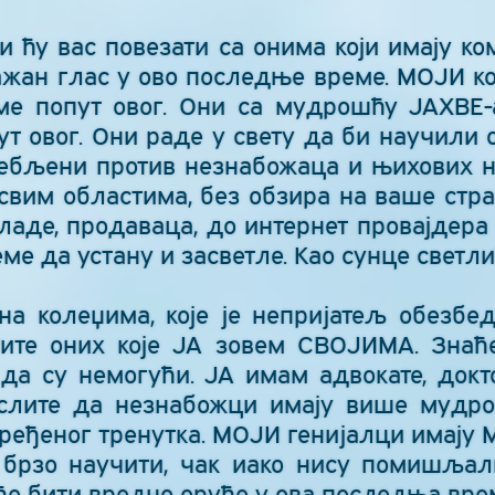
и ћу вас повезати са онима који имају ко
жан глас у ово последње време. МОЈИ ко
ме попут овог. Они са мудрошћу ЈАХВЕ
ут овог. Они раде у свету да би научили 
ебљени против незнабожаца и њихових н
вим областима, без обзира на ваше страх
 владе, продаваца, до интернет провајдер
еме да устану и засветле. Као сунце светли
на колеџима, које је непријатељ обезбед
ите оних које ЈА зовем СВОЈИМА. Знаћ
е да су немогући. ЈА имам адвокате, док
слите да незнабожци имају више мудро
ређеног тренутка. МОЈИ генијалци имају 
 брзо научити, чак иако нису помишљали
ће бити вредно оруђе у ова последња вре