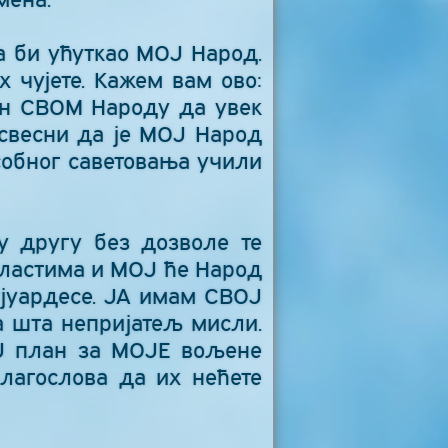
а би ућуткао МОЈ Народ.
 чујете. Кажем вам ово:
чин СВОМ Народу да увек
 свесни да је МОЈ Народ
собног саветовања учили
у другу без дозволе те
бластима и МОЈ ће Народ
тјуардесе. ЈА имам СВОЈ
а шта непријатељ мисли.
ОЈ план за МОЈЕ вољене
лагослова да их нећете