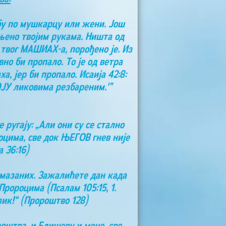
бу по мушкарцу или жени. Још
чињено твојим рукама. Ништа од
 твог МАШИАХ-а, порођено је. Из
но би пропало. То је од ветра
, јер би пропало. Исаија 42:8:
ОЈУ ликовима резбареним.'”
 ругају: „Али они су се стално
цима, све док ЊЕГОВ гнев није
 36:16)
омазаних. Зажалићете дан када
ророцима (Псалам 105:15, 1.
зик!“ (Пророштво 128)
роштва, и Елишеву и мене, све