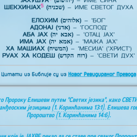
ЈАХУШУА
(יהושוע)
– ИМЕ СИНА
5
ШЕКХИНЈАХ
(שכניה)
– ИМЕ СВЕТОГ ДУХА
ЕЛОХИМ (אלוהים)
– 'БОГ'
АДОНАЈ (אדני)
– 'ГОСПОД'
АБА ЈАХ (אבא יה)
– 'ОТАЦ ЈАХ'
ИМА ЈАХ (אמא יה)
– 'МАЈКА ЈАХ'
ХА МАШИАХ (המשיח)
– 'МЕСИЈА' ('ХРИСТ')
РУАХ ХА КОДЕШ (רוח הקדש)
– 'СВЕТИ ДУХ'
Цитати из Библије су из
Новог Ревидираног Превода
то Пророку Елишеви путем "Светих језика", како СВЕТ
 анђеоским језицима
(1. Коринћанима 13:1)
. Елишева го
Пророштво
(1. Коринћанима 14:6)
.
чи које је ЈАХВЕ рекао да се ставе пре сваког Пророшт