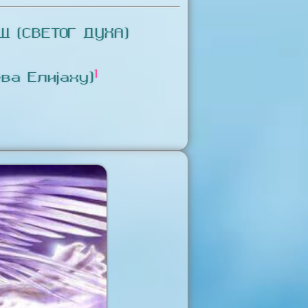
 (СВЕТОГ ДУХА)
1
ва Елијаху)