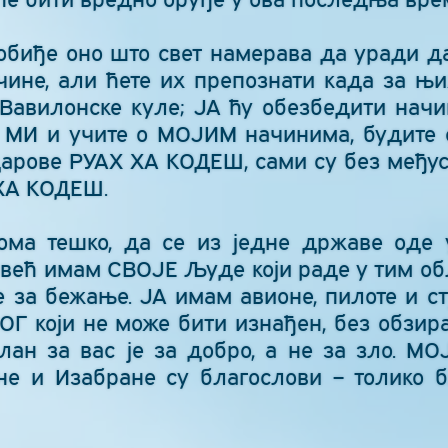
аобиђе оно што свет намерава да уради д
чине, али ћете их препознати када за њих
 Вавилонске куле; ЈА ћу обезбедити на
те МИ и учите о МОЈИМ начинима, будите
дарове РУАХ ХА КОДЕШ, сами су без међу
 ХА КОДЕШ.
еома тешко, да се из једне државе оде 
 већ имам СВОЈЕ Људе који раде у тим о
 за бежање. ЈА имам авионе, пилоте и с
БОГ који не може бити изнађен, без обзир
ан за вас је за добро, а не за зло. М
не и Изабране су благослови – толико б