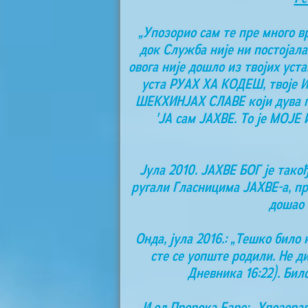
„Упозорио сам те пре много 
док Служба није ни постојала,
овога није дошло из твојих уст
уста РУАХ ХА КОДЕШ, твоје ИМ
ШЕКХИНЈАХ СЛАВЕ који дува по 
'ЈА сам ЈАХВЕ. То је МОЈЕ
Јула 2010. ЈАХВЕ БОГ је такођ
ругали Гласницима ЈАХВЕ-а, п
дошао 
Онда, јула 2016.: „Тешко бил
сте се уопште родили. Не д
Дневника 16:22). Бил
И од Пророка Езре: „Упозорав