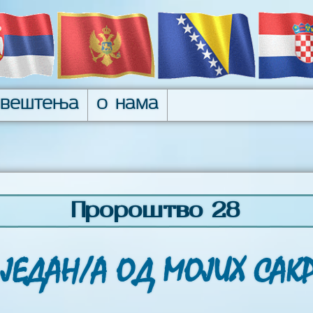
авештења
О нама
Пророштво 28
 ЈЕДАН/А ОД МОЈИХ САК