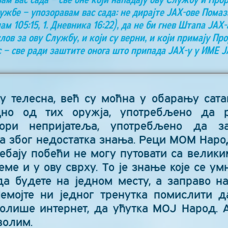
жбе – упозоравам вас сада: не дирајте ЈАХ-ове Пом
 105:15, 1. Дневника 16:22), да не би гнев Штапа ЈАХ-
слов за ову Службу, и који су верни, и који примају П
с – све ради заштите онога што припада ЈАХ-у у ИМЕ 
у телесна, већ су моћна у обарању сата
дно од тих оружја, употребљено да р
ори непријатеља, употребљено да за
 због недостатка знања. Реци МОМ Народ
ебају побећи не могу путовати са велики
еме и у ову сврху. То је знање које се у
да будете на једном месту, а заправо 
емојте ни једног тренутка помислити да
ролише интернет, да ућутка МОЈ Народ.
волим.