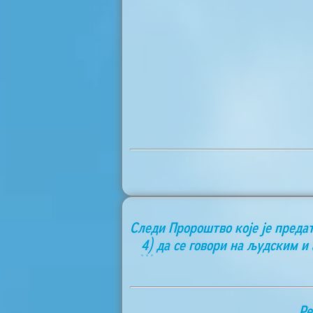
Следи Пророштво које је преда
4)
да се говори на људским и
Ре