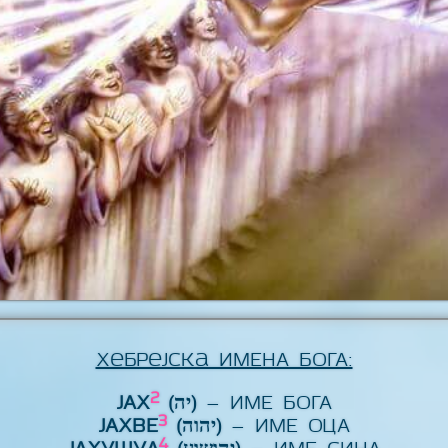
Хебрејска ИМЕНА БОГА:
2
ЈАХ
(יה)
– ИМЕ БОГА
3
ЈАХВЕ
(יהוה)
– ИМЕ ОЦА
4