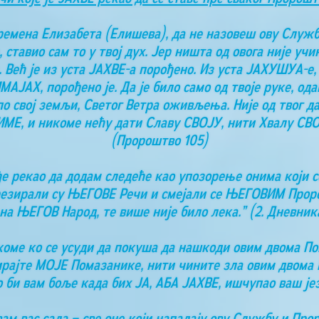
времена Елизабета (Елишева), да не назовеш ову Служ
 ставио сам то у твој дух. Јер ништа од овога није у
а. Већ је из уста ЈАХВЕ-а порођено. Из уста ЈАХУШУА-е,
АЈАХ, порођено је. Да је било само од твоје руке, одав
свој земљи, Светог Ветра оживљења. Није од твог даха
 ИМЕ, и никоме нећу дати Славу СВОЈУ, нити Хвалу СВ
(Пророштво 105)
е рекао да додам следеће као упозорење онима који се
резирали су ЊЕГОВЕ Речи и смејали се ЊЕГОВИМ Проро
на ЊЕГОВ Народ, те више није било лека.” (2. Дневника
о коме ко се усуди да покуша да нашкоди овим двома П
ирајте МОЈЕ Помазанике, нити чините зла овим двома П
о би вам боље када бих ЈА, АБА ЈАХВЕ, ишчупао ваш је
ам вас сада – све оне који нападају ову Службу и Про