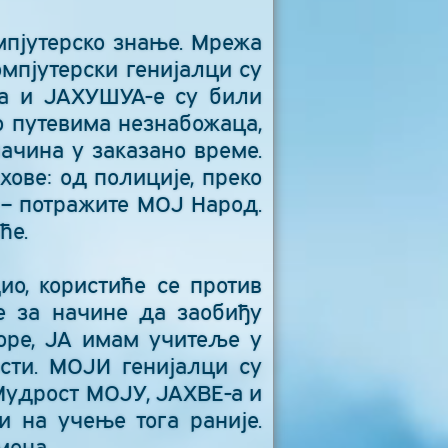
мпјутерско знање. Мрежа
мпјутерски генијалци су
-а и ЈАХУШУА-е су били
о путевима незнабожаца,
ачина у заказано време.
ове: од полиције, преко
а – потражите МОЈ Народ.
ће.
ио, користиће се против
е за начине да заобиђу
торе, ЈА имам учитеље у
сти. МОЈИ генијалци су
Мудрост МОЈУ, ЈАХВЕ-а и
 на учење тога раније.
мена.