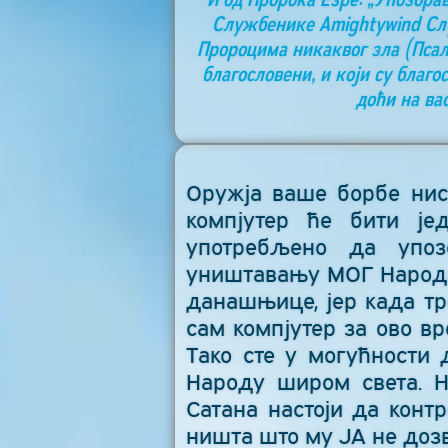
Службенике Аmightywind Слу
Пророцима никаквог зла (Псалам
благословени, и који су благо
доћи на ва
Оружја ваше борбе нис
компјутер ће бити је
употребљено да упоз
уништавању МОГ Народа
данашњице, јер када тр
сам компјутер за ово вр
Тако сте у могућности 
Народу широм света. Н
Сатана настоји да конт
ништа што му ЈА не доз