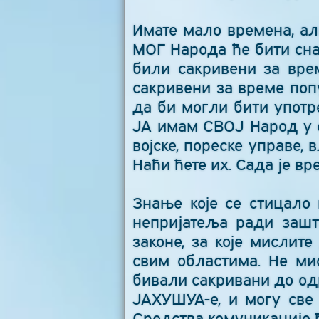
Имате мало времена, ал
МОГ Народа ће бити сна
били сакривени за вре
сакривени за време поп
да би могли бити употр
ЈА имам СВОЈ Народ у с
војске, пореске управе,
Наћи ћете их. Сада је вр
Знање које се стицало 
непријатеља ради зашт
законе, за које мислит
свим областима. Не ми
бивали сакривани до од
ЈАХУШУА-е, и могу све
Средства комуникације 