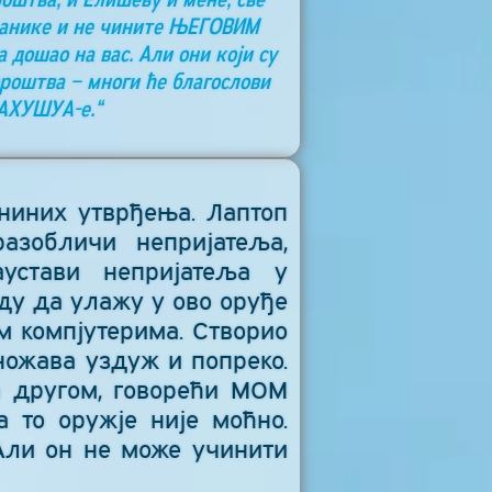
азанике и не чините ЊЕГОВИМ
а дошао на вас. Али они који су
ророштва – многи ће благослови
ЈАХУШУА-е.“
ниних утврђења. Лаптоп
азобличи непријатеља,
устави непријатеља у
у да улажу у ово оруђе
м компјутерима. Створио
множава уздуж и попреко.
на другом, говорећи МОМ
 то оружје није моћно.
 Али он не може учинити