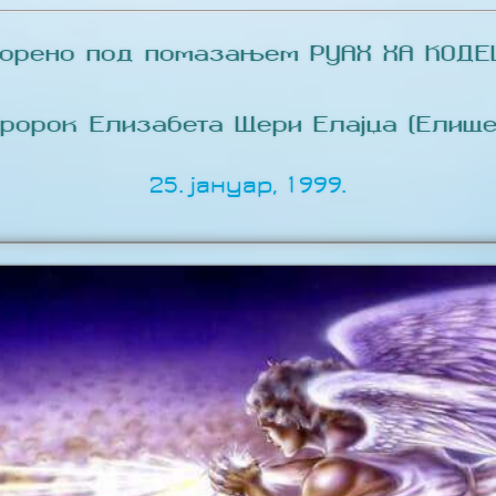
ворено под помазањем РУАХ ХА КОДЕШ
Пророк Елизабета Шери Елајџа (Елише
25. јануар, 1999.