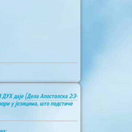
И ДУХ даје
(Дела Апостолска 2:3-
вори у језицима, што подстиче
ва: