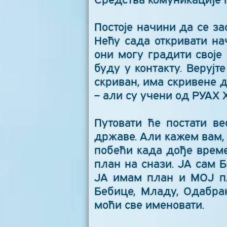
Постоје начини да се з
Нећу сада откривати на
они могу градити своје
буду у контакту. Веруј
скриван, има скривене 
– али су учени од РУАХ
Путовати ће постати в
државе. Али кажем вам,
побећи када дође време
план на снази. ЈА сам 
ЈА имам план и МОЈ пл
Бебице, Младу, Одабра
моћи све именовати.