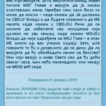
Вас који верујете, ЈА ћу заштитити изнад, изван
потопа МОГ Гнева и верујте да ја нисам
злостављач жена. Увређен сам; како било ко
може да мисли – када кажем да ЈА долазим
по СВОЈУ Младу и да будете спремни и да МЕ
чекате, када кажем у СВОЈОЈ Речи да се
молите да избегнете час искушења који
долази на ову земљу, када кажем МОЈОЈ
Млади да није одређена за МОЈ Гнев – а ипак
МЕ многи од вас упорно кушају. Зато, шта
говорите то ћу и дозволити да се деси. Да ли
верујете да ћу обезбедити начин за бекство?
Они који верују и живе Свето као да ћу доћи
сваког часа, њих нећу изненадити; они чекају
на МЕНЕ већ сада.
Ревидирано 8. јануара, 2009.
Хваљен ЈАХУШУА! Овај додатак који следи је нађен у
архивама и из неког необјашњивог разлога је био
изостављен из овог Пророштво све до сада