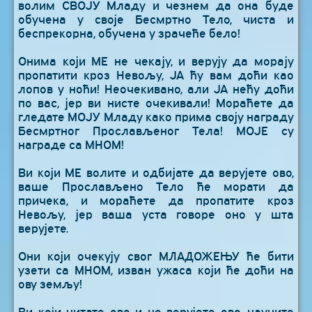
волим СВОЈУ Младу и чезнем да она буде
обучена у своје Бесмртно Тело, чиста и
беспрекорна, обучена у зрачеће бело!
Онима који МЕ не чекају, и верују да морају
пропатити кроз Невољу, ЈА ћу вам доћи као
лопов у ноћи! Неочекивано, али ЈА нећу доћи
по вас, јер ви нисте очекивали! Мораћете да
гледате МОЈУ Младу како прима своју награду
Бесмртног Прослављеног Тела! МОЈЕ су
награде са МНОМ!
Ви који МЕ волите и одбијате да верујете ово,
ваше Прослављено Тело ће морати да
причека, и мораћете да пропатите кроз
Невољу, јер ваша уста говоре оно у шта
верујете.
Они који очекују свог МЛАДОЖЕЊУ ће бити
узети са МНОМ, изван ужаса који ће доћи на
ову земљу!
Ви који читате ово и не верујете ово, научите