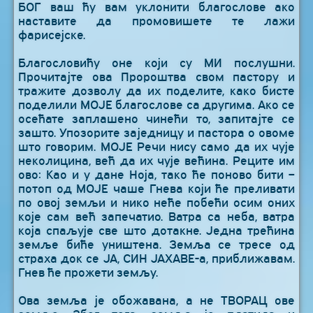
БОГ ваш ћу вам уклонити благослове ако
наставите да промовишете те лажи
фарисејске.
Благословићу оне који су МИ послушни.
Прочитајте ова Пророштва свом пастору и
тражите дозволу да их поделите, како бисте
поделили МОЈЕ благослове са другима. Ако се
осећате заплашено чинећи то, запитајте се
зашто. Упозорите заједницу и пастора о овоме
што говорим. МОЈЕ Речи нису само да их чује
неколицина, већ да их чује већина. Реците им
ово: Као и у дане Ноја, тако ће поново бити –
потоп од МОЈЕ чаше Гнева који ће преливати
по овој земљи и нико неће побећи осим оних
које сам већ запечатио. Ватра са неба, ватра
која спаљује све што дотакне. Једна трећина
земље биће уништена. Земља се тресе од
страха док се ЈА, СИН ЈАХАВЕ-а, приближавам.
Гнев ће прожети земљу.
Ова земља је обожавана, а не ТВОРАЦ ове