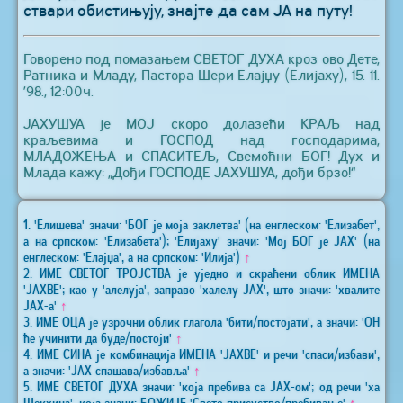
ствари обистињују, знајте да сам ЈА на путу!
Говорено под помазањем СВЕТОГ ДУХА кроз ово Дете,
Ратника и Младу, Пастора Шери Елајџу (Елијаху), 15. 11.
’98., 12:00ч.
ЈАХУШУА је МОЈ скоро долазећи КРАЉ над
краљевима и ГОСПОД над господарима,
МЛАДОЖЕЊА и СПАСИТЕЉ, Свемоћни БОГ! Дух и
Млада кажу: „Дођи ГОСПОДЕ ЈАХУШУА, дођи брзо!“
1. 'Елишева' значи: 'БОГ је моја заклетва' (на енглеском: 'Елизабет',
а на српском: 'Елизабета'); 'Елијаху' значи: 'Мој БОГ је ЈАХ' (на
енглеском: 'Елајџа', а на српском: 'Илија')
↑
2. ИМЕ СВЕТОГ ТРОЈСТВА је уједно и скраћени облик ИМЕНА
'ЈАХВЕ'; као у 'алелуја', заправо 'халелу ЈАХ', што значи: 'хвалите
ЈАХ-а'
↑
3. ИМЕ ОЦА је узрочни облик глагола 'бити/постојати', а значи: 'ОН
ће учинити да буде/постоји'
↑
4. ИМЕ СИНА је комбинација ИМЕНА 'ЈАХВЕ' и речи 'спаси/избави',
а значи: 'ЈАХ спашава/избавља'
↑
5. ИМЕ СВЕТОГ ДУХА значи: 'која пребива са ЈАХ-ом'; од речи 'ха
Шекхина', која значи: БОЖИЈЕ 'Свето присуство/пребивање'
↑