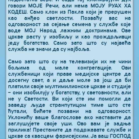
говори МОЈЕ Речи, али нема МОЈУ РУАХ ХА
КОДЕШ. Само клон из Пакла који је прерушен
као анђео светлости. Позваћу вас на
одговорност за сејање семена у службе које
воде МОЈ Народ лажним доктринама. Ове
цркве расту у изобиљу и као прождрљивци
једу богатство. Само зато што су највећа
служба не значи да су најбоља.
Само зато што су на телевизији их не чини
бољима од мале конгрегације. Ови
службеници који праве медијске центре да
досегну свет, а и даље моле за још да би
платили своје мултимилионске цркве и студије
– они изобилују у богатству, у световности, али
не у Светости. Ви који сте им помогли да
заведу људе странпутицом тиме што сте
ћутали, бићете позвани на одговорност.
Уклонићу ваше благослове ако наставите да
заглушујете своје уши. Ово вам је задња
прилика! Престаните да подржавате службе и
цркве са квасцем фарисејским. Ја ваш ГОСПОД