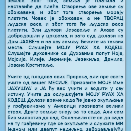
земље. Због тога, земља је платила и
наставиће да плаћа. Створења ове земље су
обожавана, и због тога створења морају
платити. Човек је обожаван, а не ТВОРАЦ
људске расе, и због тога ће људска раса
платити. Зли духови Језавеље и Ахава су
добродошли у црквама, и зато суд долази на
Дом ЈАХВЕ-а и на ову земљу. Бежите из таквих
места. Слушајте МОЈУ РУАХ ХА КОДЕШ.
Слушајте духовнике са Духовима попут Ноја,
Мојсија, Илије, Јеремије, Језекиља, Данила,
Јована Крститеља.
Учите од плодова ових Пророка, али пре свега
учите од вашег МЕСИЈЕ. Призовите МОЈЕ Име
’ЈАХУШУА’ и ЈА ћу вас учити и водити у сву
истину. Учите да ослушкујете МОЈУ РУАХ ХА
КОДЕШ. Долази време када ће јавно окупљање
у грађевинама у Америци изазивати велики
страх. Друге земље знају за то сада. Али сам
био милостив до сад. Ослањали сте се до сада
на ту грађевину где се окупљате и служите МИ
једном или двапут недељно, заборављајући