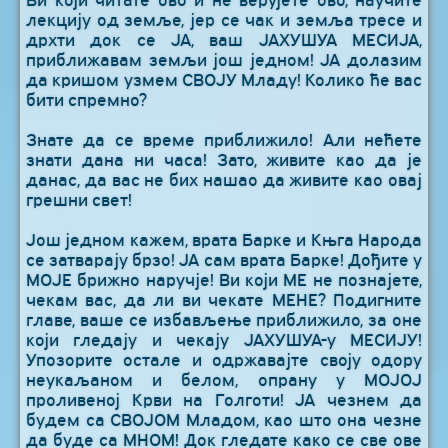
лекцију од земље, јер се чак и земља тресе и
дрхти док се ЈА, ваш ЈАХУШУА МЕСИЈА,
приближавам земљи још једном! ЈА долазим
да кришом узмем СВОЈУ Младу! Колико ће вас
бити спремно?
Знате да се време приближило! Али нећете
знати дана ни часа! Зато, живите као да је
данас, да вас не бих нашао да живите као овај
грешни свет!
Још једном кажем, врата Барке и Књга Народа
се затварају брзо! ЈА сам врата Барке! Дођите у
МОЈЕ брижно наручје! Ви који МЕ не познајете,
чекам вас, да ли ви чекате МЕНЕ? Подигните
главе, ваше се избављење приближило, за оне
који гледају и чекају ЈАХУШУА-у МЕСИЈУ!
Упозорите остале и одржавајте своју одору
неукаљаном и белом, опрану у МОЈОЈ
проливеној Крви на Голготи! ЈА чезнем да
будем са СВОЈОМ Младом, као што она чезне
да буде са МНОМ! Док гледате како се све ове