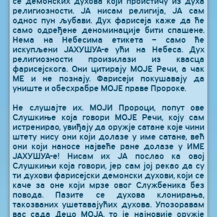
се демонских духова који проистичу из духа
религиозности. ЈА нисам религија, ЈА сам
однос пун љубави. Дух фарисеја каже да ће
само одређене деноминације бити спашене.
Нема на Небесима етикета – само ће
искупљени ЈАХУШУА-е ући на Небеса. Дух
религиозности произилази из квасца
фарисејскога. Они цитирају МОЈЕ Речи, а чак
МЕ и не познају. Фарисеји покушавају да
униште и обесхрабре МОЈЕ праве Пророке.
Не слушајте их. МОЈИ Пророци, попут ове
Слушкиње која говори МОЈЕ Речи, коју сам
истренирао, увиђају да оружје сатане које чини
штету нису они који долазе у име сатане, већ
они који наносе највеће ране долазе у ИМЕ
ЈАХУШУА-е! Нисам их ЈА послао ка овој
Слушкињи која говори, јер сам јој рекао да су
ти духови фарисејски демонски духови, који се
каче за оне који мрзе овог Службеника без
повода. Пазите се духова клонирања,
такозваних ушетавајућих духова. Упозоравам
вас сада Децо МОЈА, то је најновије оружје