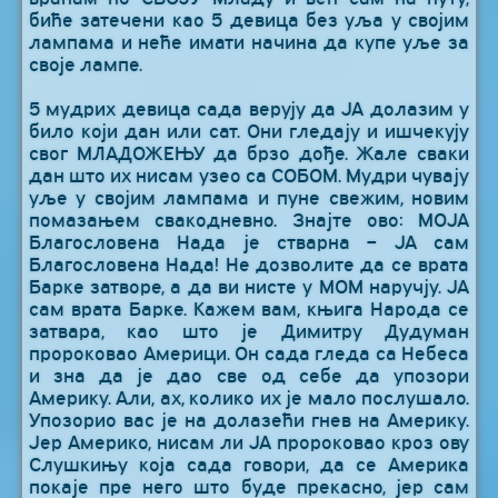
биће затечени као 5 девица без уља у својим
лампама и неће имати начина да купе уље за
своје лампе.
5 мудрих девица сада верују да ЈА долазим у
било који дан или сат. Они гледају и ишчекују
свог МЛАДОЖЕЊУ да брзо дође. Жале сваки
дан што их нисам узео са СОБОМ. Мудри чувају
уље у својим лампама и пуне свежим, новим
помазањем свакодневно. Знајте ово: МОЈА
Благословена Нада је стварна – ЈА сам
Благословена Нада! Не дозволите да се врата
Барке затворе, а да ви нисте у МОМ наручју. ЈА
сам врата Барке. Кажем вам, књига Народа се
затвара, као што је Димитру Дудуман
пророковао Америци. Он сада гледа са Небеса
и зна да је дао све од себе да упозори
Америку. Али, ах, колико их је мало послушало.
Упозорио вас је на долазећи гнев на Америку.
Јер Америко, нисам ли ЈА пророковао кроз ову
Слушкињу која сада говори, да се Америка
покаје пре него што буде прекасно, јер сам