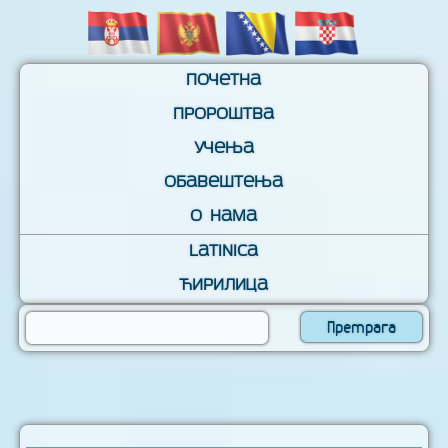
Почетна
Пророштва
Учења
Обавештења
О нама
Latinica
Ћирилица