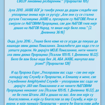
СВОЈУ ликовима резбареним.'” (Пророштво 105)
Јула 2010. ЈАХВЕ БОГ је такође рекао да додам следеће као
упозорење онима који се ругају: „Али они су се стално
ругали Гласницима ЈАХВЕ-а, презирали су ЊЕГОВЕ Речи и
смејали се ЊЕГОВИМ Пророцима, све док ЊЕГОВ гнев није
дошао на ЊЕГОВ Народ, те више није било лека.” (2.
Дневника 36:16)
Онда, јула 2016.: „Тешко било коме ко се усуди да покуша да
нашкоди овим двома Помазаних. Зажалићете дан када сте се
уопште родили. Не дирајте МОЈЕ Помазанике, нити чините
зла овим двома Пророцима (Псалам 105:15, 1. Дневника 16:22).
Било би вам боље када бих ЈА, АБА ЈАХВЕ, ишчупао ваш
језик!“ (Пророштво 128)
И од Пророка Езре: „Упозоравам вас сада – све оне који
нападају ову Службу и Пророштва, и Елишеву и мене, све
Службенике Аmightywind Службе – упозоравам вас сада: не
дирајте ЈАХ-ове Помазанике и не чините ЊЕГОВИМ
Пророцима никаквог зла (Псалам 105:15, 1. Дневника 16:22), да
не би гнев Штапа ЈАХ-а дошао на вас. Али они који су
благословени, и који су благослов за ову Службу, и који су
верни, и који примају Пророштва – многи ће благослови доћи