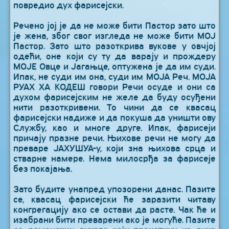
повредио дух фарисејски.
Речено јој је да не може бити Пастор зато што
је жена, због свог изгледа не може бити МОЈ
Пастор. Зато што разоткрива вукове у овчјој
одећи, оне који су ту да варају и прождеру
МОЈЕ Овце и Јагањце, оптужена је да им суди.
Ипак, не суди им она, суди им МОЈА Реч. МОЈА
РУАХ ХА КОДЕШ говори Речи осуде и они са
духом фарисејским не желе да буду осуђени
нити разоткривени. То чини да се квасац
фарисејски надиже и да покуша да уништи ову
Службу, као и многе друге. Ипак, фарисеји
причају празне речи. Њихове речи не могу да
преваре ЈАХУШУА-у, који зна њихова срца и
стварне намере. Нема милосрђа за фарисеје
без покајања.
Зато будите унапред упозорени данас. Пазите
се, квасац фарисејски ће заразити читаву
конгрегацију ако се остави да расте. Чак ће и
изабрани бити преварени ако је могуће. Пазите