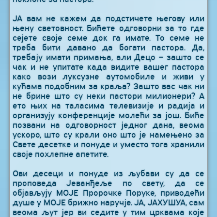
ЈА вам не кажем да подстичете његову или
њену световност. Бићете одговорни за то где
сејете своје семе док га имате. То семе не
треба бити давано да богати пастора. Да,
требају имати примања, али Децо – зашто се
чак и не упитате када видите вашег пастора
како вози луксузне аутомобиле и живи у
кућама подобним за краља? Зашто вас чак ни
не брине што су неки пастори милионери? А
ето њих на таласима телевизије и радија и
организују конференције молећи за још. Биће
позвани на одговорност једног дана, веома
ускоро, што су крали оно што је намењено за
Свете десетке и понуде и уместо тога хранили
своје похлепне апетите.
Ови десеци и понуде из љубави су да се
проповеда Јеванђеље по свету, да се
објављују МОЈЕ Пророчке Поруке, приводећи
душе у МОЈЕ брижно наручје. ЈА, ЈАХУШУА, сам
веома љут јер ви седите у тим црквама које