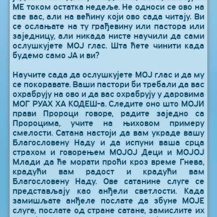
МЕ током остатка недеље. Не односи се ово на
све вас, али на већину који ово сада читају. Ви
се ослањате на ту грађевину или пастора или
заједницу, али никада нисте научили да сами
ослушкујете МОЈ глас. Шта ћете чинити када
будемо само ЈА и ви?
Научите сада да ослушкујете МОЈ глас и да му
се покоравате. Ваши пастори би требали да вас
охрабрују на ово и да вас охрабрују у даровима
МОГ РУАХ ХА КОДЕШ-а. Следите оно што МОЈИ
прави Пророци говоре, радите заједно са
Пророцима, учите на њиховом примеру
смелости. Сатана настоји да вам украде вашу
Благословену Наду и да испуни ваша срца
страхом и говорењем МОЈОЈ Деци и МОЈОЈ
Млади да ће морати проћи кроз време Гнева,
крадући вам радост и крадући вам
Благословену Наду. Ове сатанине слуге се
представљају као анђели светлости. Када
замишљате анђеле послате да збуне МОЈЕ
слуге, послате од стране сатане, замислите их