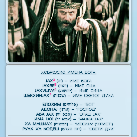
Хебрејска ИМЕНА БОГА:
2
ЈАХ
(יה)
– ИМЕ БОГА
3
ЈАХВЕ
(יהוה)
– ИМЕ ОЦА
4
ЈАХУШУА
(יהושוע)
– ИМЕ СИНА
5
ШЕКХИНЈАХ
(שכניה)
– ИМЕ СВЕТОГ ДУХА
ЕЛОХИМ (אלוהים)
– 'БОГ'
АДОНАЈ (אדני)
– 'ГОСПОД'
АБА ЈАХ (אבא יה)
– 'ОТАЦ ЈАХ'
ИМА ЈАХ (אמא יה)
– 'МАЈКА ЈАХ'
ХА МАШИАХ (המשיח)
– 'МЕСИЈА' ('ХРИСТ')
РУАХ ХА КОДЕШ (רוח הקדש)
– 'СВЕТИ ДУХ'