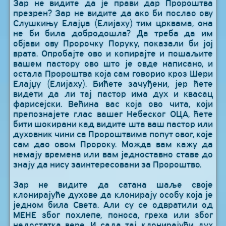
Зар не видите да је прави дар Пророштва
презрен? Зар не видите да ако би послао ову
Слушкињу Елајџа (Елијаху) тим црквама, она
не би била добродошла? Да треба да им
објави ову Пророчку Поруку, показали би јој
врата. Опробајте ово и копирајте и пошаљите
вашем пастору ово што је овде написано, и
остала Пророштва која сам говорио кроз Шери
Елајџу (Елијаху). Бићете зачуђени, јер ћете
видети да ли тај пастор има дух и квасац
фарисејски. Већина вас која ово чита, који
препознајете глас вашег Небеског ОЦА, ћете
бити шокирани кад видите шта ваш пастор или
духовник чини са Пророштвима попут овог, које
сам дао овом Пророку. Можда вам кажу да
немају времена или вам једноставно ставе до
знају да нису заинтересовани за Пророштво.
Зар не видите да сатана шаље своје
клонирајуће духове да клонирају особу која је
једном била Света. Али су се одвратили од
МЕНЕ због похлепе, поноса, греха или због
недостатка вере. И сада тај клонирајући дух