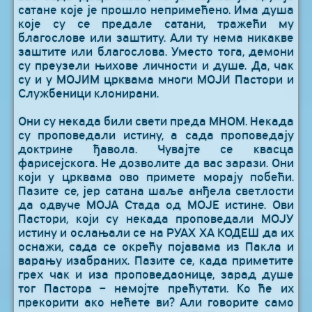
сатане које је прошло непримећено. Има душа
које су се предале сатани, тражећи му
благослове или заштиту. Али ту нема никакве
заштите или благослова. Уместо тога, демони
су преузели њихове личности и душе. Да, чак
су и у МОЈИМ црквама многи МОЈИ Пастори и
Службеници клонирани.
Они су некада били свети преда МНОМ. Некада
су проповедали истину, а сада проповедају
доктрине ђавола. Чувајте се квасца
фарисејскога. Не дозволите да вас зарази. Они
који у црквама ово примете морају побећи.
Пазите се, јер сатана шаље анђела светлости
да одвуче МОЈА Стада од МОЈЕ истине. Ови
Пастори, који су некада проповедали МОЈУ
истину и ослањали се на РУАХ ХА КОДЕШ да их
оснажи, сада се окрећу појавама из Пакла и
варању изабраних. Пазите се, када приметите
грех чак и иза проповедаонице, зарад душе
тог Пастора – немојте прећутати. Ко ће их
прекорити ако нећете ви? Али говорите само