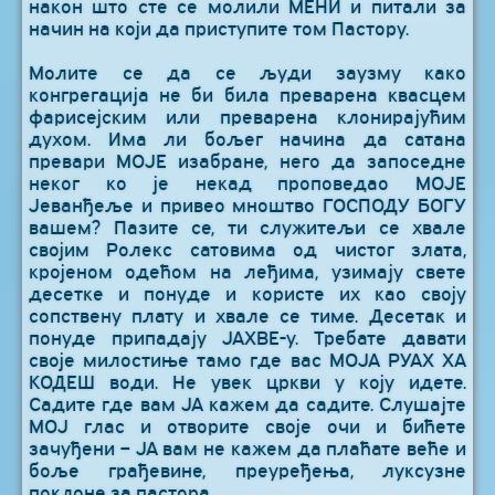
након што сте се молили МЕНИ и питали за
начин на који да приступите том Пастору.
Молите се да се људи заузму како
конгрегација не би била преварена квасцем
фарисејским или преварена клонирајућим
духом. Има ли бољег начина да сатана
превари МОЈЕ изабране, него да запоседне
неког ко је некад проповедао МОЈЕ
Јеванђеље и привео мноштво ГОСПОДУ БОГУ
вашем? Пазите се, ти служитељи се хвале
својим Ролекс сатовима од чистог злата,
кројеном одећом на леђима, узимају свете
десетке и понуде и користе их као своју
сопствену плату и хвале се тиме. Десетак и
понуде припадају ЈАХВЕ-у. Требате давати
своје милостиње тамо где вас МОЈА РУАХ ХА
КОДЕШ води. Не увек цркви у коју идете.
Садите где вам ЈА кажем да садите. Слушајте
МОЈ глас и отворите своје очи и бићете
зачуђени – ЈА вам не кажем да плаћате веће и
боље грађевине, преуређења, луксузне
поклоне за пастора.