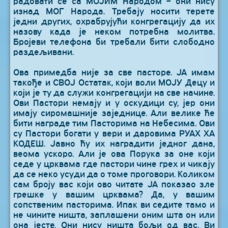
радовати се са МОЈИМ Народом – они нису
изнад МОГ Народа. Требају носити терете
једни других, охрабрујући конгрегацију да их
назову када је неком потребна молитва.
Бројеви телефона би требали бити слободно
раздељивани.
Ова примедба није за све пасторе. ЈА имам
такође и СВОЈ Остатак, који воли МОЈУ Децу и
који је ту да служи конгрегацији на све начине.
Ови Пастори немају и у оскудици су, јер они
имају сиромашније заједнице. Али велике ће
бити награде тим Пасторима на Небесима. Ови
су Пастори богати у вери и даровима РУАХ ХА
КОДЕШ. Јавно ћу их наградити једног дана,
веома ускоро. Али је ова Порука за оне који
седе у црквама где пастори чине грех и чикају
да се неко усуди да о томе проговори. Коликом
сам броју вас који ово читате ЈА показао зле
грешке у вашим црквама? Да, у вашим
сопственим пасторима. Ипак ви седите тамо и
не чините ништа, заплашени оним шта он или
она јесте. Они нису ништа бољи од вас. Ви