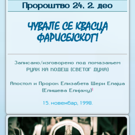
Пророштво 24, 2. део
ЧУВАЈТЕ СЕ КВАСЦА
ФАРИСЕЈСКОГ!
Записано/изговорено под помазањем
РУАХ ХА КОДЕШ (СВЕТОГ ДУХА)
Апостол и Пророк Елизабета Шери Елајџа
1
(Елишева Елијаху)
15. новембар, 1998.