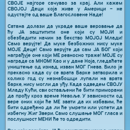
СВОЈЕ најгоре сачувао за крај. Али кажем
СВОЈОЈ Деци која живе у Америци – не
одустајте од ваше Благословене Наде!
Сатана долази да украде ваше веровање да
ћу ЈА заштитити оне који су МОЈИ и
обезбедити начин за бекство МОЈОЈ Млади!
Само верујте! Да муке безбожних нису муке
МОЈЕ Деце! Само верујте да сам ЈА БОГ који
награђује оне који МЕ ревносно траже! МОЈЕ су
награде са МНОМ! Као и у дане Ноја, гледаћете
уништење од изнад, изван МОГ Гнева. Било је
прекасно када су се врата Барке затворила и
колико год су незнабошци лупали на врата
барке, нису могли да уђу. Када одведем СВОЈУ
Младу Кући, сви остављени ће бити приморани
да прођу кроз време Невоље. У зависности од
вере оних који ће МЕ звати да их избавим, ће
бити одређено да ли ће умрети или успети да
избегну Жиг Звери. Само слушање МОГ гласа и
послушност МЕНИ ће то одредити.