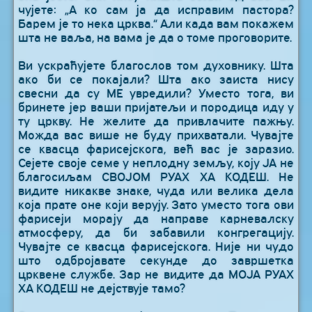
чујете: „А ко сам ја да исправим пастора?
Барем је то нека црква.“ Али када вам покажем
шта не ваља, на вама је да о томе проговорите.
Ви ускраћујете благослов том духовнику. Шта
ако би се покајали? Шта ако заиста нису
свесни да су МЕ увредили? Уместо тога, ви
бринете јер ваши пријатељи и породица иду у
ту цркву. Не желите да привлачите пажњу.
Можда вас више не буду прихватали. Чувајте
се квасца фарисејскога, већ вас је заразио.
Сејете своје семе у неплодну земљу, коју ЈА не
благосиљам СВОЈОМ РУАХ ХА КОДЕШ. Не
видите никакве знаке, чуда или велика дела
која прате оне који верују. Зато уместо тога ови
фарисеји морају да направе карневалску
атмосферу, да би забавили конгрегацију.
Чувајте се квасца фарисејскога. Није ни чудо
што одбројавате секунде до завршетка
црквене службе. Зар не видите да МОЈА РУАХ
ХА КОДЕШ не дејствује тамо?