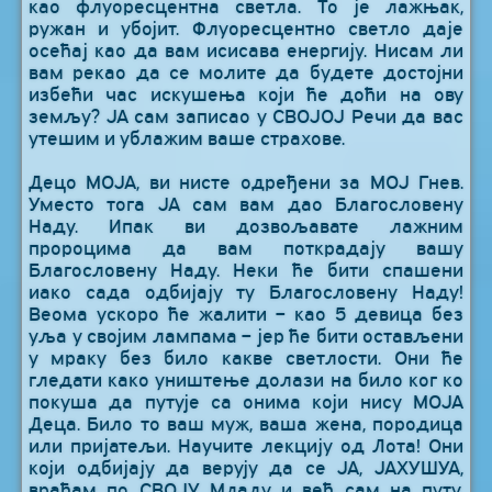
као флуоресцентна светла. То је лажњак,
ружан и убојит. Флуоресцентно светло даје
осећај као да вам исисава енергију. Нисам ли
вам рекао да се молите да будете достојни
избећи час искушења који ће доћи на ову
земљу? ЈА сам записао у СВОЈОЈ Речи да вас
утешим и ублажим ваше страхове.
Децо МОЈА, ви нисте одређени за МОЈ Гнев.
Уместо тога ЈА сам вам дао Благословену
Наду. Ипак ви дозвољавате лажним
пророцима да вам поткрадају вашу
Благословену Наду. Неки ће бити спашени
иако сада одбијају ту Благословену Наду!
Веома ускоро ће жалити – као 5 девица без
уља у својим лампама – јер ће бити остављени
у мраку без било какве светлости. Они ће
гледати како уништење долази на било ког ко
покуша да путује са онима који нису МОЈА
Деца. Било то ваш муж, ваша жена, породица
или пријатељи. Научите лекцију од Лота! Они
који одбијају да верују да се ЈА, ЈАХУШУА,
враћам по СВОЈУ Младу и већ сам на путу,