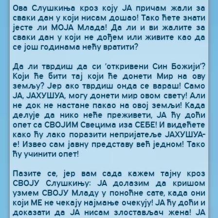
Ова Слушкиња кроз коју ЈА причам жали за
сваки дан у који нисам дошао! Тако ћете знати
јесте ли МОЈА Млада! Да ли и ви жалите за
сваки дан у који не дођем или живите као да
се још годинама нећу вратити?
Да ли тврдиш да си ’откривени Син Божији’?
Који ће бити тај који ће донети Мир на ову
земљу? Јер ако тврдиш онда се вараш! Само
ЈА, ЈАХУШУА, могу донети мир овом свету! Али
не док не настане пакао на овој земљи! Када
делује да нико неће преживети, ЈА ћу доћи
опет са СВОЈИМ Свецима иза СЕБЕ! И видећете
како ћу лако поразити непријатеље ЈАХУШУА-
е! Извео сам јавну представу већ једном! Тако
ћу учинити опет!
Пазите се, јер вам сада кажем тајну кроз
СВОЈУ Слушкињу: ЈА долазим да кришом
узмем СВОЈУ Младу у поноћне сате, када они
који МЕ не чекају најмање очекују! ЈА ћу доћи и
доказати да ЈА нисам злостављач жена! ЈА