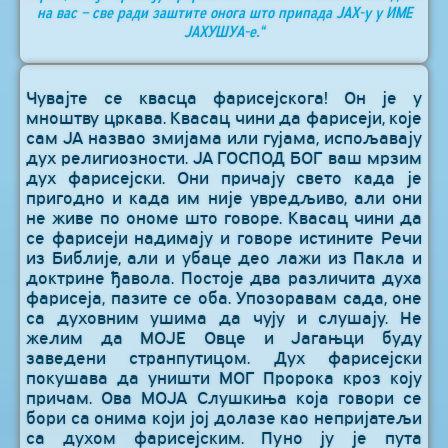
на вас – све ради заштите онога што припада ЈАХ-у у ИМЕ
ЈАХУШУА-е.“
Чувајте се квасца фарисејскога! Он је у
мноштву цркава. Квасац чини да фарисеји, које
сам ЈА назвао змијама или гујама, испољавају
дух религиозности. ЈА ГОСПОД БОГ ваш мрзим
дух фарисејски. Они причају свето када је
пригодно и када им није увредљиво, али они
не живе по ономе што говоре. Квасац чини да
се фарисеји надимају и говоре истините Речи
из Библије, али и убаце део лажи из Пакла и
доктрине ђавола. Постоје два различита духа
фарисеја, пазите се оба. Упозоравам сада, оне
са духовним ушима да чују и слушају. Не
желим да МОЈЕ Овце и Јагањци буду
заведени странпутицом. Дух фарисејски
покушава да уништи МОГ Пророка кроз коју
причам. Ова МОЈА Слушкиња која говори се
бори са онима који јој долазе као непријатељи
са духом фарисејским. Пуно ју је пута