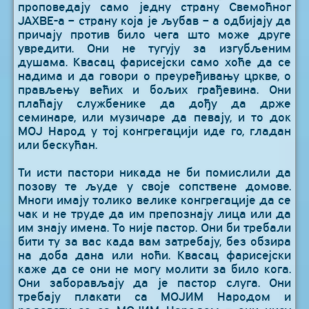
проповедају само једну страну Свемоћног
ЈАХВЕ-а – страну која је љубав – а одбијају да
причају против било чега што може друге
увредити. Они не тугују за изгубљеним
душама. Квасац фарисејски само хоће да се
надима и да говори о преуређивању цркве, о
прављењу већих и бољих грађевина. Они
плаћају службенике да дођу да држе
семинаре, или музичаре да певају, и то док
МОЈ Народ у тој конгрегацији иде го, гладан
или бескућан.
Ти исти пастори никада не би помислили да
позову те људе у своје сопствене домове.
Многи имају толико велике конгрегације да се
чак и не труде да им препознају лица или да
им знају имена. То није пастор. Они би требали
бити ту за вас када вам затребају, без обзира
на доба дана или ноћи. Квасац фарисејски
каже да се они не могу молити за било кога.
Они заборављају да је пастор слуга. Они
требају плакати са МОЈИМ Народом и