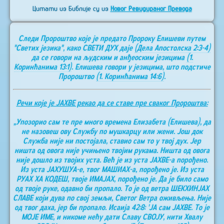
Цитати из Библије су из
Новог Ревидираног Превода
Следи Пророштво које је предато Пророку Елишеви путем
"Светих језика", како СВЕТИ ДУХ даје
(Дела Апостолска 2:3-4)
да се говори на људским и анђеоским језицима
(1.
Коринћанима 13:1)
. Елишева говори у језицима, што подстиче
Пророштво
(1. Коринћанима 14:6)
.
Речи које је ЈАХВЕ рекао да се ставе пре сваког Пророштва:
„Упозорио сам те пре много времена Елизабета (Елишева), да
не назовеш ову Службу по мушкарцу или жени. Још док
Служба није ни постојала, ставио сам то у твој дух. Јер
ништа од овога није учињено твојим рукама. Ништа од овога
није дошло из твојих уста. Већ је из уста ЈАХВЕ-а порођено.
Из уста ЈАХУШУА-е, твог МАШИАХ-а, порођено је. Из уста
РУАХ ХА КОДЕШ, твоје ИМАЈАХ, порођено је. Да је било само
од твоје руке, одавно би пропало. То је од ветра ШЕКХИНЈАХ
СЛАВЕ који дува по свој земљи, Светог Ветра оживљења. Није
од твог даха, јер би пропало. Исаија 42:8: 'ЈА сам ЈАХВЕ. То је
МОЈЕ ИМЕ, и никоме нећу дати Славу СВОЈУ, нити Хвалу