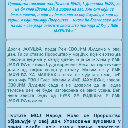
Пророцима никаквог зла (Псалам 105:15, 1. Дневника 16:22), да
не би гнев Штапа ЈАХ-а дошао на вас. Али они који су
благословени, и који су благослов за ову Службу, и који су
верни, и који примају Пророштва – многи ће благослови доћи
на вас – све ради заштите онога што припада ЈАХ-у у ИМЕ
ЈАХУШУА-е.“
Драги ЈАХУШУА, подај Реч СВОЈИМ Људима у овај
дан. Ти си ставио Пророштво у мој Дух, које си хтео да
говориш вуцима у овчјој одећи, и ја се молим у ИМЕ
ЈАХУШУА-е – нека буде изречено. Нека растера вукове
даље од твојих оваца у страху. Молим се у ИМЕ
ЈАХУШУА ХА МАШИАХ-а, нека не чују мој глас, већ
нека чују ТВОЈ Глас. Молим у ИМЕ ЈАХУШУА-е, говори
СВОЈИМ Људима сада и не дозволи да ни једна
телесна реч не буде изговорена са ових усана. Већ
нека заиста буду од РУАХ ХА КОДЕШ-а. У ИМЕ
ЈАХУШУА-е, амен.
Пустите МОЈ Народ! Ново се Пророштво
објављује у овај дан. Упозорење вуковима у
овчјој одећи, који имају звање апостола,