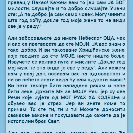
правац у Пакао! Кажем вам то јер сам ЈА БОГ
милости, слушајте и то добро слушајте. Учени
сте: „А па добро, ја сам само човек. Могу чинити
шта год хоћу, докле год моја жена то не види
све је у реду.“
Али заборављате да имате Небеског ОЦА, чак
и ако се претварате да сте МОЈИ, ЈА вас знам о
тако добро. И ви такозване Хришћанске жене,
које тврдите да сте МОЈЕ, нисте ништа боље.
Извучете се колико пута и мислите „Докле год
мој муж не зна онда је све у реду“. Али кажем
вам у овај дан, позивам вас на одговорност и
ни ви нећете знати када ћу вам одузети живот!
Ви ћете такође бити нападане раком и неће
бити лека. Држите МЕ за МОЈУ Реч, јер су ове
Речи које чујете од МОГ РУАХ ХА КОДЕШ-а и
обузео вас је страх. Јер ви знате коме то
причам. То сте ти, ти и ти! Можете доносити
свакакве законе и покушавати да кажете да је
истополни брак Свет.