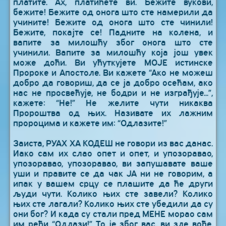
платите. Ах, платићете ви. Бежите вукови,
бежите! Бежите од онога што сте намерили да
учините! Бежите од онога што сте чинили!
Бежите, покајте се! Падните на колена, и
вапите за милошћу због онога што сте
учинили. Вапите за милошћу која још увек
може доћи. Ви ућуткујете МОЈЕ истинске
Пророке и Апостоле. Ви кажете “Ако не можеш
добро да говориш, да се ја добро осећам, ако
нас не просвећује, не бодри и не изграђује...”,
кажете: “Не!” Не желите чути никаква
Пророштва од њих. Називате их лажним
пророцима и кажете им: “Одлазите!”
Заиста, РУАХ ХА КОДЕШ не говори из вас данас.
Иако сам их слао опет и опет, и упозоравао,
упозоравао, упозоравао, ви запушавате ваше
уши и правите се да чак ЈА ни не говорим, а
ипак у вашем срцу се плашите да ће други
људи чути. Колико њих сте завели? Колико
њих сте лагали? Колико њих сте убедили да су
они бог? И када су стали пред МЕНЕ морао сам
им рећи “Одлази!” То је због вас, ви зле вође,