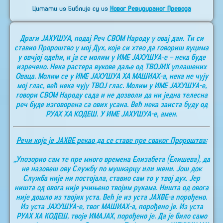
Цитати из Библије су из
Новог Ревидираног Превода
Драги ЈАХУШУА, подај Реч СВОМ Народу у овај дан. Ти си
ставио Пророштво у мој Дух, које си хтео да говориш вуцима
у овчјој одећи, и ја се молим у ИМЕ ЈАХУШУА-е – нека буде
изречено. Нека растера вукове даље од ТВОЈИХ уплашених
Оваца. Молим се у ИМЕ ЈАХУШУА ХА МАШИАХ-а, нека не чују
мој глас, већ нека чују ТВОЈ глас. Молим у ИМЕ ЈАХУШУА-е,
говори СВОМ Народу сада и не дозволи да ни једна телесна
реч буде изговорена са ових усана. Већ нека заиста буду од
РУАХ ХА КОДЕШ. У ИМЕ ЈАХУШУА-е, амен.
Речи које је ЈАХВЕ рекао да се ставе пре сваког Пророштва:
„Упозорио сам те пре много времена Елизабета (Елишева), да
не назовеш ову Службу по мушкарцу или жени. Још док
Служба није ни постојала, ставио сам то у твој дух. Јер
ништа од овога није учињено твојим рукама. Ништа од овога
није дошло из твојих уста. Већ је из уста ЈАХВЕ-а порођено.
Из уста ЈАХУШУА-е, твог МАШИАХ-а, порођено је. Из уста
РУАХ ХА КОДЕШ, твоје ИМАЈАХ, порођено је. Да је било само