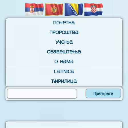
Почетна
Пророштва
Учења
Обавештења
О нама
Latinica
Ћирилица