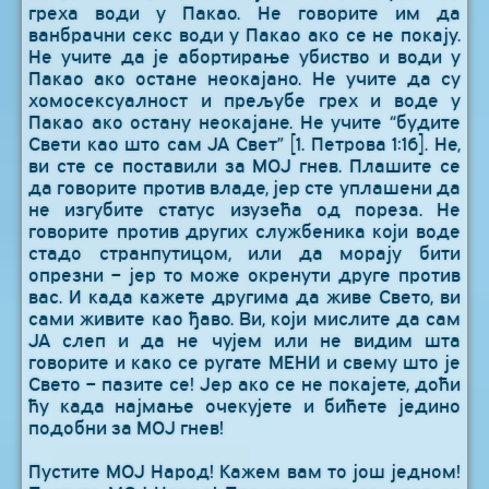
греха води у Пакао. Не говорите им да
ванбрачни секс води у Пакао ако се не покају.
Не учите да је абортирање убиство и води у
Пакао ако остане неокајано. Не учите да су
хомосексуалност и прељубе грех и воде у
Пакао ако остану неокајане. Не учите “будите
Свети као што сам ЈА Свет” [1. Петрова 1:16]. Не,
ви сте се поставили за МОЈ гнев. Плашите се
да говорите против владе, јер сте уплашени да
не изгубите статус изузећа од пореза. Не
говорите против других службеника који воде
стадо странпутицом, или да морају бити
опрезни – јер то може окренути друге против
вас. И када кажете другима да живе Свето, ви
сами живите као ђаво. Ви, који мислите да сам
ЈА слеп и да не чујем или не видим шта
говорите и како се ругате МЕНИ и свему што је
Свето – пазите се! Јер ако се не покајете, доћи
ћу када најмање очекујете и бићете једино
подобни за МОЈ гнев!
Пустите МОЈ Народ! Кажем вам то још једном!