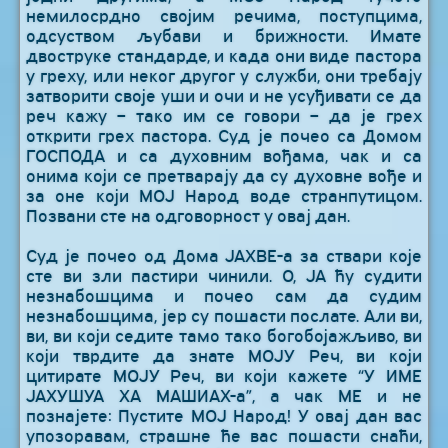
немилосрдно својим речима, поступцима,
одсуством љубави и брижности. Имате
двоструке стандарде, и када они виде пастора
у греху, или неког другог у служби, они требају
затворити своје уши и очи и не усуђивати се да
реч кажу – тако им се говори – да је грех
открити грех пастора. Суд је почео са Домом
ГОСПОДА и са духовним вођама, чак и са
онима који се претварају да су духовне вође и
за оне који МОЈ Народ воде странпутицом.
Позвани сте на одговорност у овај дан.
Суд је почео од Дома ЈАХВЕ-а за ствари које
сте ви зли пастири чинили. О, ЈА ћу судити
незнабошцима и почео сам да судим
незнабошцима, јер су пошасти послате. Али ви,
ви, ви који седите тамо тако богобојажљиво, ви
који тврдите да знате МОЈУ Реч, ви који
цитирате МОЈУ Реч, ви који кажете “У ИМЕ
ЈАХУШУА ХА МАШИАХ-а”, а чак МЕ и не
познајете: Пустите МОЈ Народ! У овај дан вас
упозоравам, страшне ће вас пошасти снаћи,