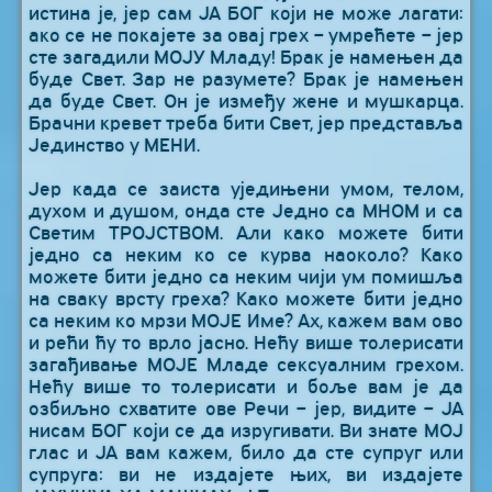
истина је, јер сам ЈА БОГ који не може лагати:
ако се не покајете за овај грех – умрећете – јер
сте загадили МОЈУ Младу! Брак је намењен да
буде Свет. Зар не разумете? Брак је намењен
да буде Свет. Он је између жене и мушкарца.
Брачни кревет треба бити Свет, јер представља
Јединство у МЕНИ.
Јер када се заиста уједињени умом, телом,
духом и душом, онда сте Једно са МНОМ и са
Светим ТРОЈСТВОМ. Али како можете бити
једно са неким ко се курва наоколо? Како
можете бити једно са неким чији ум помишља
на сваку врсту греха? Како можете бити једно
са неким ко мрзи МОЈЕ Име? Ах, кажем вам ово
и рећи ћу то врло јасно. Нећу више толерисати
загађивање МОЈЕ Младе сексуалним грехом.
Нећу више то толерисати и боље вам је да
озбиљно схватите ове Речи – јер, видите – ЈА
нисам БОГ који се да изругивати. Ви знате МОЈ
глас и ЈА вам кажем, било да сте супруг или
супруга: ви не издајете њих, ви издајете