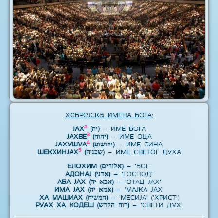
Хебрејска ИМЕНА БОГА:
2
ЈАХ
(יה)
– ИМЕ БОГА
3
ЈАХВЕ
(יהוה)
– ИМЕ ОЦА
4
ЈАХУШУА
(יהושוע)
– ИМЕ СИНА
5
ШЕКХИНЈАХ
(שכניה)
– ИМЕ СВЕТОГ ДУХА
ЕЛОХИМ (אלוהים)
– 'БОГ'
АДОНАЈ (אדני)
– 'ГОСПОД'
АБА ЈАХ (אבא יה)
– 'ОТАЦ ЈАХ'
ИМА ЈАХ (אמא יה)
– 'МАЈКА ЈАХ'
ХА МАШИАХ (המשיח)
– 'МЕСИЈА' ('ХРИСТ')
РУАХ ХА КОДЕШ (רוח הקדש)
– 'СВЕТИ ДУХ'