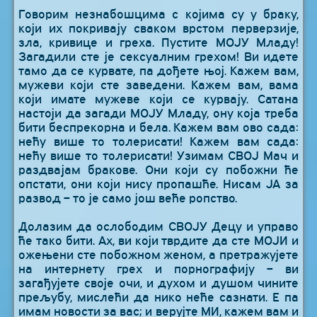
Говорим незнабошцима с којима су у браку,
који их покривају сваком врстом перверзије,
зла, кривице и греха. Пустите МОЈУ Младу!
Загадили сте је сексуалним грехом! Ви идете
тамо да се курвате, па дођете њој. Кажем вам,
мужеви који сте заведени. Кажем вам, вама
који имате мужеве који се курвају. Сатана
настоји да загади МОЈУ Младу, ону која треба
бити беспрекорна и бела. Кажем вам ово сада:
нећу више то толерисати! Кажем вам сада:
нећу више то толерисати! Узимам СВОЈ Мач и
раздвајам бракове. Они који су побожни ће
опстати, они који нису пропашће. Нисам ЈА за
развод – то је само још веће ропство.
Долазим да ослободим СВОЈУ Децу и управо
ће тако бити. Ах, ви који тврдите да сте МОЈИ и
ожењени сте побожном женом, а претражујете
на интернету грех и порнографију – ви
загађујете своје очи, и духом и душом чините
прељубу, мислећи да нико неће сазнати. Е па
имам новости за вас; и верујте МИ, кажем вам и