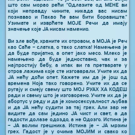
што сам морао рећи “Одлазите од МЕНЕ ви
који неправду чините, никада вас нисам
познавао и Пакао ће вам бити боравиште.”
Узимате и изврћете МОЈЕ Речи да имају
значење које ЈА нисам наменио.
Ви зле вође, храните их отровом, а МОЈА је Реч
као Саће – слатка, о тако слатка! Намењена је
да буде пријатно, а опет јако месо. Млеко је
намењено да буде једноставно, чак и за
најпростију бебу, а ипак ви га претварате у
отров лажима које сте изговарали. Учите их да
ЈА нећу доћи опет. Кажете им да је још од
времена Ноја тако говорено. Учите их да се
ругају и смеју свему што МОЈ РУАХ ХА КОДЕШ
ради и свему што је изговорено. Учите их да је
абортус у реду и да је хомосексуалност љубав
и да ЈА нећу судити за тај грех. Али зар не
видите да сам једино ЈА чист и свет, а да
гадости долазе одоздо, а не Одозго. Истина је
– ЈА волим грешника. Истина је – ЈА мрзим
грех. Гадост је у очима МОЈИМ и свако ко