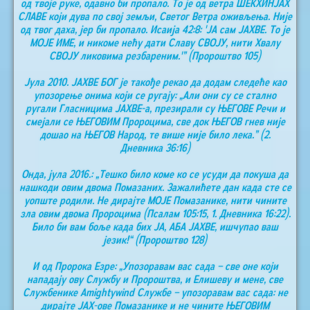
од твоје руке, одавно би пропало. То је од ветра ШЕКХИНЈАХ
СЛАВЕ који дува по свој земљи, Светог Ветра оживљења. Није
од твог даха, јер би пропало. Исаија 42:8: 'ЈА сам ЈАХВЕ. То је
МОЈЕ ИМЕ, и никоме нећу дати Славу СВОЈУ, нити Хвалу
СВОЈУ ликовима резбареним.'” (Пророштво 105)
Јула 2010. ЈАХВЕ БОГ је такође рекао да додам следеће као
упозорење онима који се ругају: „Али они су се стално
ругали Гласницима ЈАХВЕ-а, презирали су ЊЕГОВЕ Речи и
смејали се ЊЕГОВИМ Пророцима, све док ЊЕГОВ гнев није
дошао на ЊЕГОВ Народ, те више није било лека.” (2.
Дневника 36:16)
Онда, јула 2016.: „Тешко било коме ко се усуди да покуша да
нашкоди овим двома Помазаних. Зажалићете дан када сте се
уопште родили. Не дирајте МОЈЕ Помазанике, нити чините
зла овим двома Пророцима (Псалам 105:15, 1. Дневника 16:22).
Било би вам боље када бих ЈА, АБА ЈАХВЕ, ишчупао ваш
језик!“ (Пророштво 128)
И од Пророка Езре: „Упозоравам вас сада – све оне који
нападају ову Службу и Пророштва, и Елишеву и мене, све
Службенике Аmightywind Службе – упозоравам вас сада: не
дирајте ЈАХ-ове Помазанике и не чините ЊЕГОВИМ