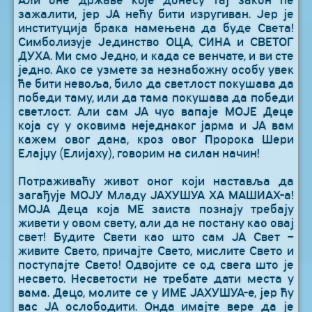
Али оне државе које донесу тај закон ће
зажалити, јер ЈА нећу бити изругиван. Јер је
институција брака намењена да буде Света!
Симболизује Јединство ОЦА, СИНА и СВЕТОГ
ДУХА. Ми смо Једно, и када се венчате, и ви сте
једно. Ако се узмете за незнабожну особу увек
ће бити невоља, било да светлост покушава да
победи таму, или да тама покушава да победи
светлост. Али сам ЈА чуо вапаје МОЈЕ Деце
која су у оковима неједнаког јарма и ЈА вам
кажем овог дана, кроз овог Пророка Шери
Елајџу (Елијаху), говорим на силан начин!
Потраживаћу живот оног који наставља да
загађује МОЈУ Младу ЈАХУШУА ХА МАШИАХ-а!
МОЈА Деца која МЕ заиста познају требају
живети у овом свету, али да не постану као овај
свет! Будите Свети као што сам ЈА Свет –
живите Свето, причајте Свето, мислите Свето и
поступајте Свето! Одвојите се од свега што је
несвето. Несветости не требате дати места у
вама. Децо, молите се у ИМЕ ЈАХУШУА-е, јер ћу
вас ЈА ослободити. Онда имајте вере да је