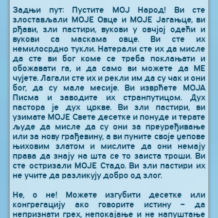
Задњи пут: Пустите МОЈ Народ! Ви сте
злостављали МОЈЕ Овце и МОЈЕ Јагањце, ви
рђави, зли пастири, вукови у овчјој одећи и
вукови са маскама овце. Ви сте их
немилосрдно тукли. Натерали сте их да мисле
да сте ви бог коме се треба поклањати и
обожавати га, и да само ви можете да МЕ
чујете. Лагали сте их и рекли им да су чак и они
бог, да су мале месије. Ви изврћете МОЈА
Писма и заводите их странпутицом. Дух
пастора је дух цркве. Ви зли пастири, ви
узимате МОЈЕ Свете десетке и понуде и терате
људе да мисле да су они за преуређивање
или за нову грађевину, а ви пуните своје џепове
њиховим златом и мислите да они немају
права да знају на шта се то заиста троши. Ви
сте остризали МОЈЕ Стадо. Ви зли пастири их
не учите да разликују добро од злог.
Не, о не! Можете изгубити десетке или
конгрегацију ако говорите истину – да
непризнати грех, непокајање и не напуштање