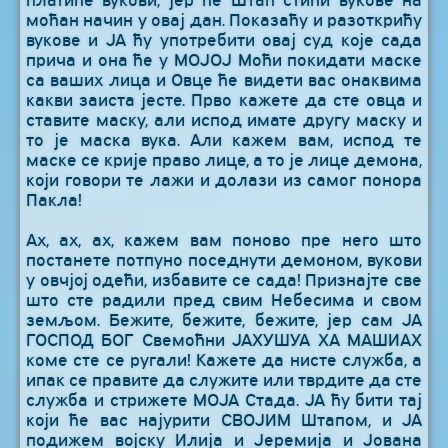
платиће вукови, јер ће Штап стићи вукове на
моћан начин у овај дан. Показаћу и разоткрићу
вукове и ЈА ћу употребити овај суд које сада
прича и она ће у МОЈОЈ Моћи покидати маске
са ваших лица и Овце ће видети вас онаквима
какви заиста јесте. Прво кажете да сте овца и
ставите маску, али испод имате другу маску и
то је маска вука. Али кажем вам, испод те
маске се крије право лице, а то је лице демона,
који говори те лажи и долази из самог понора
Пакла!
Ах, ах, ах, кажем вам поново пре него што
постанете потпуно поседнути демоном, вукови
у овчјој одећи, избавите се сада! Признајте све
што сте радили пред свим Небесима и свом
земљом. Бежите, бежите, бежите, јер сам ЈА
ГОСПОД БОГ Свемоћни ЈАХУШУА ХА МАШИАХ
коме сте се ругали! Кажете да нисте служба, а
ипак се правите да служите или тврдите да сте
служба и стрижете МОЈА Стада. ЈА ћу бити тај
који ће вас најурити СВОЈИМ Штапом, и ЈА
подижем војску Илија и Јеремија и Јована