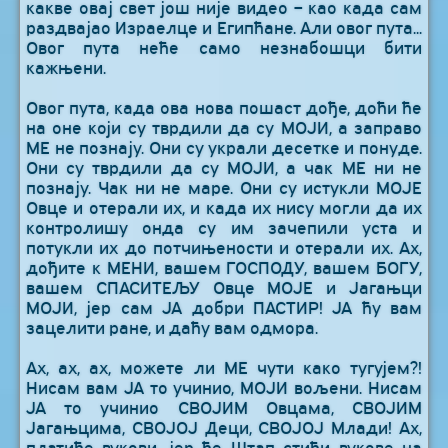
какве овај свет још није видео – као када сам
раздвајао Израелце и Египћане. Али овог пута...
Овог пута неће само незнабошци бити
кажњени.
Овог пута, када ова нова пошаст дође, доћи ће
на оне који су тврдили да су МОЈИ, а заправо
МЕ не познају. Они су украли десетке и понуде.
Они су тврдили да су МОЈИ, а чак МЕ ни не
познају. Чак ни не маре. Они су истукли МОЈЕ
Овце и отерали их, и када их нису могли да их
контролишу онда су им зачепили уста и
потукли их до потчињености и отерали их. Ах,
дођите к МЕНИ, вашем ГОСПОДУ, вашем БОГУ,
вашем СПАСИТЕЉУ Овце МОЈЕ и Јагањци
МОЈИ, јер сам ЈА добри ПАСТИР! ЈА ћу вам
зацелити ране, и даћу вам одмора.
Ах, ах, ах, можете ли МЕ чути како тугујем?!
Нисам вам ЈА то учинио, МОЈИ вољени. Нисам
ЈА то учинио СВОЈИМ Овцама, СВОЈИМ
Јагањцима, СВОЈОЈ Деци, СВОЈОЈ Млади! Ах,