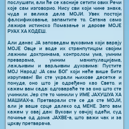
послушати, али ће се касније сетити ових Речи
које сам изговорио. Нису сви који чине знаке,
чуда и велика дела МОЈИ. Увек постоји
фалсификовање, запамтите то. Сатана само
лажира истинско Помазање и дарове МОЈЕ
РУАХ ХА КОДЕШ.
Али данас ЈА заповедам вуковима који варају
МОЈЕ Овце и воде их странпутицом својим
лажним доктринама, контролом ума, умним
преварама, умним манипулацијама,
лажљивим и варљивим духовима: Пустите
МОЈ Народ! ЈА сам БОГ који неће више бити
изругиван! Ви сте украли њихове десетке и
понуде, оно што је одређено као Свето. и
кажем вам сада: одговараће те за оно што сте
учинили. Јер сте то чинили у ИМЕ ЈАХУШУА ХА
МАШИАХ-а. Претварали сте се да сте МОЈИ,
али је ваше срце далеко од МЕНЕ. Зато вам
кажем у овај дан: Вукови у овчјој одећи, суд
почиње од дома ЈАХВЕ-а, што важи чак и за
цркву претварача.