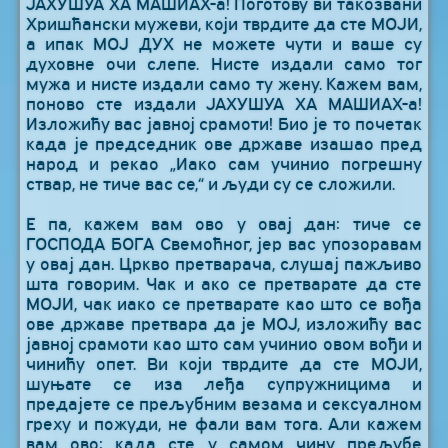
ЈАХУШУА ХА МАШИАХ-а! Поготову ви такозвани
Хришћански мужеви, који тврдите да сте МОЈИ,
а ипак МОЈ ДУХ не можете чути и ваше су
духовне очи слепе. Нисте издали само тог
мужа и нисте издали само ту жену. Кажем вам,
поново сте издали ЈАХУШУА ХА МАШИАХ-а!
Изложићу вас јавној срамоти! Био је то почетак
када је председник ове државе изашао пред
народ и рекао „Иако сам учинио погрешну
ствар, не тиче вас се,“ и људи су се сложили.
Е па, кажем вам ово у овај дан: тиче се
ГОСПОДА БОГА Свемоћног, јер вас упозоравам
у овај дан. Цркво претварача, слушај пажљиво
шта говорим. Чак и ако се претварате да сте
МОЈИ, чак иако се претварате као што се вођа
ове државе претвара да је МОЈ, изложићу вас
јавној срамоти као што сам учинио овом вођи и
чинићу опет. Ви који тврдите да сте МОЈИ,
шуњате се иза леђа супружницима и
предајете се прељубним везама и сексуалном
греху и пожуди, не фали вам тога. Али кажем
вам ово: када сте у самом чину прељубе