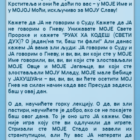
Крститеља и они ће доћи по вас – у МОЈЕ Име и
у МОЈОЈ Моћи, искључиво за МОЈУ Славу!
Кажете да ЈА не говорим о Суду. Кажете да ЈА
не говорим о Гневу. Унижавате МОЈЕ Свете
Пророке и кажете “РУАХ ХА КОДЕШ (СВЕТИ
ДУХ)? О јадан/на ти, баш ти фали!” Али данас
кажем ЈА вама зли људи: ЈА говорим о Суду и
ЈА говорим о Гневу, и ви, ви, ви који сте у МОЈЕ
Име говорили, ви, ви, ви који сте злостављали
МОЈЕ Овце и МОЈЕ Јагањце, ви који сте
злостављали МОЈУ Младу, МОЈЕ мале Бебице
у ЈАХУШУА-и – ви, ви, ви, ви ћете осетити МОЈ
Гнев на силан начин када вас Пресуда задеси,
баш у овај дан.
О да, научићете горку лекцију. О да, ви зли
пастири, научићете је добро, ако се не покајете
баш овог дана. То је оно што ЈА кажем. Ово
није игра коју сте ви одлучили да играте.
Стризали сте МОЈЕ Стадо и завели их
странпутицом, али ћу вас ЈА натерати да