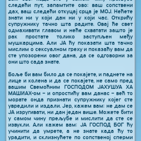
следећи пут, запамтите ово: ваш сопствени
дах, ваш следећи откуцај срца је МОЈ. Нећете
знати ни у који дан ни у који час. Открићу
супружнику тачно шта радите. Овај ће свет
одмахивати главом и неће схватати зашто је
рак простате толико заступљен међу
мушкарцима. Али ЈА ћу показати шта тачно
мислим о сексуалном греху и показаћу вам да
сте упозорени овог дана, да се одговорни за
они што сада знате.
Боље би вам било да се покајете, и паднете на
лице и колена и да се покајете, не само пред
вашим Свемоћним ГОСПОДОМ ЈАХУШУА ХА
МАШИАХ-ом – и опростићу вам данас – већ то
морате онда признати супружнику којег сте
увредили и издали. Јер, кажем вам: не дам се
ЈА изругивати, ни дан један више. Можете бити
у самом чину прељубе и мислити да сте се
извукли. Али кажем вам: ЈА ГОСПОД БОГ ћу
учинити да умрете, а не знате када ћу то
урадити, и склизнућете по сопственој сперми