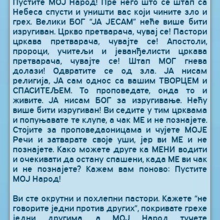
Пустите МОЈ Народ! Пре него што се штап са
Небеса спусти и уништи вас који чините зло и
грех. Велики БОГ “ЈА ЈЕСАМ” неће више бити
изругиван. Цркво претварача, чувај се! Пастори
цркава претварача, чувајте се! Апостоли,
пророци, учитељи и јеванђелисти цркава
претварача, чувајте се! Штап МОГ гнева
долази! Одвратите се од зла. ЈА нисам
религија, ЈА сам однос са вашим ТВОРЦЕМ и
СПАСИТЕЉЕМ. То проповедате, онда то и
живите. ЈА нисам БОГ за изругивање. Нећу
више бити изругиван! Ви седите у тим црквама
и попуњавате те клупе, а чак МЕ и не познајете.
Стојите за проповедаоницама и чујете МОЈЕ
Речи и затварате своје уши, јер ви МЕ и не
познајете. Како можете друге ка МЕНИ водити
и очекивати да остану спашени, када МЕ ви чак
и не познајете? Кажем вам поново: Пустите
МОЈ Народ!
Ви сте окрутни и похлепни пастори. Кажете “не
говорите једни против других”, покривате грехе
једни другима, а МОЈ Народ тучете