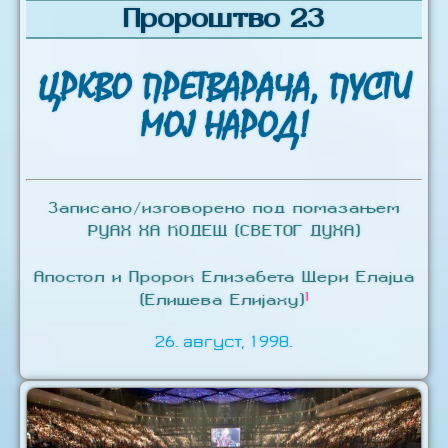
Пророштво 23
ЦРКВО ПРЕТВАРАЧА, ПУСТИ
МОЈ НАРОД!
Записано/изговорено под помазањем
РУАХ ХА КОДЕШ (СВЕТОГ ДУХА)
Апостол и Пророк Елизабета Шери Елајџа
1
(Елишева Елијаху)
26. август, 1998.