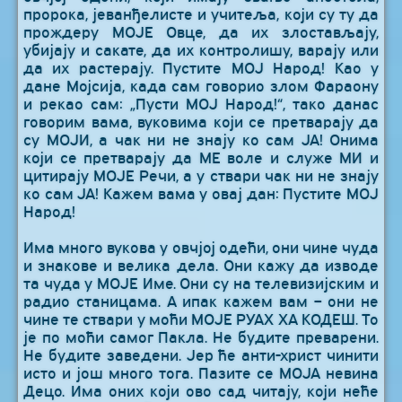
пророка, јеванђелисте и учитеља, који су ту да
прождеру МОЈЕ Овце, да их злостављају,
убијају и сакате, да их контролишу, варају или
да их растерају. Пустите МОЈ Народ! Као у
дане Мојсија, када сам говорио злом Фараону
и рекао сам: „Пусти МОЈ Народ!“, тако данас
говорим вама, вуковима који се претварају да
су МОЈИ, а чак ни не знају ко сам ЈА! Онима
који се претварају да МЕ воле и служе МИ и
цитирају МОЈЕ Речи, а у ствари чак ни не знају
ко сам ЈА! Кажем вама у овај дан: Пустите МОЈ
Народ!
Има много вукова у овчјој одећи, они чине чуда
и знакове и велика дела. Они кажу да изводе
та чуда у МОЈЕ Име. Они су на телевизијским и
радио станицама. А ипак кажем вам – они не
чине те ствари у моћи МОЈЕ РУАХ ХА КОДЕШ. То
је по моћи самог Пакла. Не будите преварени.
Не будите заведени. Јер ће анти-христ чинити
исто и још много тога. Пазите се МОЈА невина
Децо. Има оних који ово сад читају, који неће