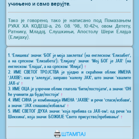
учињено и само верујте.
Тако је говорено, тако је написано под Помазањем
РУАХ ХА КОДЕШ-а, 26. 08. ’98., 10:42ч, овом Детету,
Ратнику, Младој, Слушкињи, Апостолу Шери Елајџа
(Елијаху).
1. 'Елишева' значи: 'БОГ је моја заклетва' (на енглеском: 'Елизабет',
а на српском: 'Елизабета'); 'Елијаху' значи: 'Мој БОГ је ЈАХ' (на
енглеском: 'Елајџа', а на српском: 'Илија')
↑
2. ИМЕ СВЕТОГ ТРОЈСТВА је уједно и скраћени облик ИМЕНА
'ЈАХВЕ'; као у 'алелуја', заправо 'халелу ЈАХ', што значи: 'хвалите
ЈАХ-а'
↑
3. ИМЕ ОЦА је узрочни облик глагола 'бити/постојати', а значи: 'ОН
ће учинити да буде/постоји'
↑
4. ИМЕ СИНА је комбинација ИМЕНА 'ЈАХВЕ' и речи 'спаси/избави',
а значи: 'ЈАХ спашава/избавља'
↑
5. ИМЕ СВЕТОГ ДУХА значи: 'која пребива са ЈАХ-ом'; од речи 'ха
Шекхина', која значи: БОЖИЈЕ 'Свето присуство/пребивање'
↑