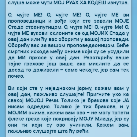
слуша може чути МОЈ РУАХ ХА КОДЕШ изнутра.
О, чујте МЕ! О, чујте МЕ! О, чујте МЕ ви
проповедници и вође који сте завели МОЈЕ
Стадо странпутицом. О, чујте МЕ! О, чујте Ме! О,
чујте МЕ вукови: склоните се од МОЈИХ Стада у
овај дан или ћу вас оборити у вашој проповеди.
Оборићу вас за вашом проповедаоницом. Биће
смртних исхода међу онима који су се усудили
да МИ пркосе у овај дан. Разоткрићу ваше
тајне грехове још више, ако мислите да се
досад то доживели – само чекајте, јер сам тек
почео.
Ви који сте у неједнаком јарму, кажем вам у
овај дан, пажљиво слушајте! Пригните ухо ка
свакој МОЈОЈ Речи. Толико је бракова које ЈА
нисам одредио. Толико је тих бракова, и у
МОЈИМ очима, кажем вам ово – не могу трпети
флеке греха које покривају МОЈУ Младу, јер су
они ти који су ово учинили. Кажем вам,
пажљиво слушајте шта ћу рећи.