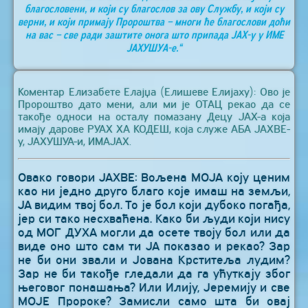
благословени, и који су благослов за ову Службу, и који су
верни, и који примају Пророштва – многи ће благослови доћи
на вас – све ради заштите онога што припада ЈАХ-у у ИМЕ
ЈАХУШУА-е.“
Коментар Елизабете Елајџа (Елишеве Елијаху): Ово је
Пророштво дато мени, али ми је ОТАЦ рекао да се
такође односи на осталу помазану Децу ЈАХ-а која
имају дарове РУАХ ХА КОДЕШ, која служе АБА ЈАХВЕ-
у, ЈАХУШУА-и, ИМАЈАХ.
Овако говори ЈАХВЕ: Вољена МОЈА коју ценим
као ни једно друго благо које имаш на земљи,
ЈА видим твој бол. То је бол који дубоко погађа,
јер си тако несхваћена. Како би људи који нису
од МОГ ДУХА могли да осете твоју бол или да
виде оно што сам ти ЈА показао и рекао? Зар
не би они звали и Јована Крститеља лудим?
Зар не би такође гледали да га ућуткају због
његовог понашања? Или Илију, Јеремију и све
МОЈЕ Пророке? Замисли само шта би овај