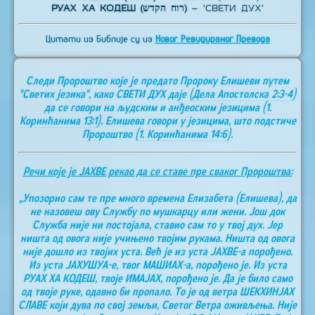
РУАХ ХА КОДЕШ (רוח הקדש)
– 'СВЕТИ ДУХ'
Цитати из Библије су из
Новог Ревидираног Превода
Следи Пророштво које је предато Пророку Елишеви путем
"Светих језика", како СВЕТИ ДУХ даје
(Дела Апостолска 2:3-4)
да се говори на људским и анђеоским језицима
(1.
Коринћанима 13:1)
. Елишева говори у језицима, што подстиче
Пророштво
(1. Коринћанима 14:6)
.
Речи које је ЈАХВЕ рекао да се ставе пре сваког Пророштва:
„Упозорио сам те пре много времена Елизабета (Елишева), да
не назовеш ову Службу по мушкарцу или жени. Још док
Служба није ни постојала, ставио сам то у твој дух. Јер
ништа од овога није учињено твојим рукама. Ништа од овога
није дошло из твојих уста. Већ је из уста ЈАХВЕ-а порођено.
Из уста ЈАХУШУА-е, твог МАШИАХ-а, порођено је. Из уста
РУАХ ХА КОДЕШ, твоје ИМАЈАХ, порођено је. Да је било само
од твоје руке, одавно би пропало. То је од ветра ШЕКХИНЈАХ
СЛАВЕ који дува по свој земљи, Светог Ветра оживљења. Није