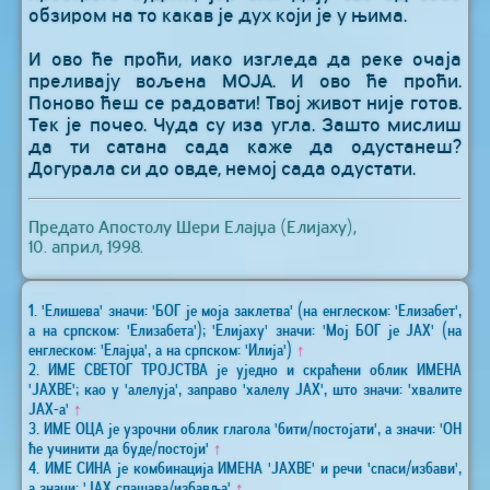
обзиром на то какав је дух који је у њима.
И ово ће проћи, иако изгледа да реке очаја
преливају вољена МОЈА. И ово ће проћи.
Поново ћеш се радовати! Твој живот није готов.
Тек је почео. Чуда су иза угла. Зашто мислиш
да ти сатана сада каже да одустанеш?
Догурала си до овде, немој сада одустати.
Предато Апостолу Шери Елајџа (Елијаху),
10. април, 1998.
1. 'Елишева' значи: 'БОГ је моја заклетва' (на енглеском: 'Елизабет',
а на српском: 'Елизабета'); 'Елијаху' значи: 'Мој БОГ је ЈАХ' (на
енглеском: 'Елајџа', а на српском: 'Илија')
↑
2. ИМЕ СВЕТОГ ТРОЈСТВА је уједно и скраћени облик ИМЕНА
'ЈАХВЕ'; као у 'алелуја', заправо 'халелу ЈАХ', што значи: 'хвалите
ЈАХ-а'
↑
3. ИМЕ ОЦА је узрочни облик глагола 'бити/постојати', а значи: 'ОН
ће учинити да буде/постоји'
↑
4. ИМЕ СИНА је комбинација ИМЕНА 'ЈАХВЕ' и речи 'спаси/избави',
а значи: 'ЈАХ спашава/избавља'
↑