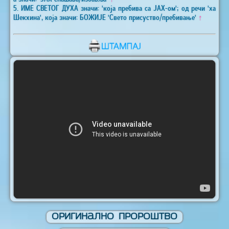
5. ИМЕ СВЕТОГ ДУХА значи: 'која пребива са ЈАХ-ом'; од речи 'ха
Шекхина', која значи: БОЖИЈЕ 'Свето присуство/пребивање'
↑
Оригинално Пророштво