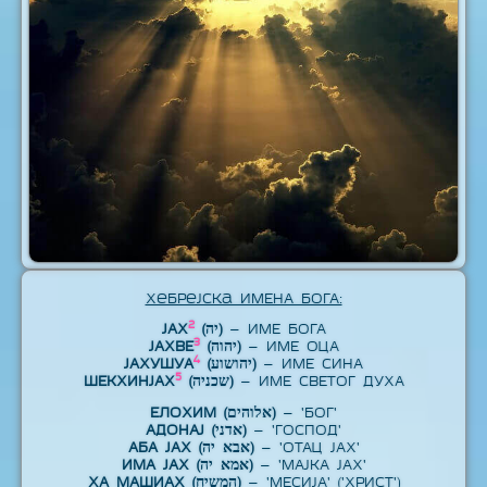
Хебрејска ИМЕНА БОГА:
2
ЈАХ
(יה)
– ИМЕ БОГА
3
ЈАХВЕ
(יהוה)
– ИМЕ ОЦА
4
ЈАХУШУА
(יהושוע)
– ИМЕ СИНА
5
ШЕКХИНЈАХ
(שכניה)
– ИМЕ СВЕТОГ ДУХА
ЕЛОХИМ (אלוהים)
– 'БОГ'
АДОНАЈ (אדני)
– 'ГОСПОД'
АБА ЈАХ (אבא יה)
– 'ОТАЦ ЈАХ'
ИМА ЈАХ (אמא יה)
– 'МАЈКА ЈАХ'
ХА МАШИАХ (המשיח)
– 'МЕСИЈА' ('ХРИСТ')