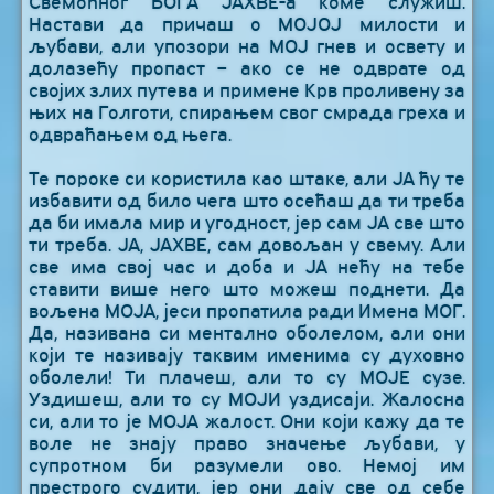
Свемоћног БОГА ЈАХВЕ-а коме служиш.
Настави да причаш о МОЈОЈ милости и
љубави, али упозори на МОЈ гнев и освету и
долазећу пропаст – ако се не одврате од
својих злих путева и примене Крв проливену за
њих на Голготи, спирањем свог смрада греха и
одвраћањем од њега.
Те пороке си користила као штаке, али ЈА ћу те
избавити од било чега што осећаш да ти треба
да би имала мир и угодност, јер сам ЈА све што
ти треба. ЈА, ЈАХВЕ, сам довољан у свему. Али
све има свој час и доба и ЈА нећу на тебе
ставити више него што можеш поднети. Да
вољена МОЈА, јеси пропатила ради Имена МОГ.
Да, називана си ментално оболелом, али они
који те називају таквим именима су духовно
оболели! Ти плачеш, али то су МОЈЕ сузе.
Уздишеш, али то су МОЈИ уздисаји. Жалосна
си, али то је МОЈА жалост. Они који кажу да те
воле не знају право значење љубави, у
супротном би разумели ово. Немој им
престрого судити, јер они дају све од себе