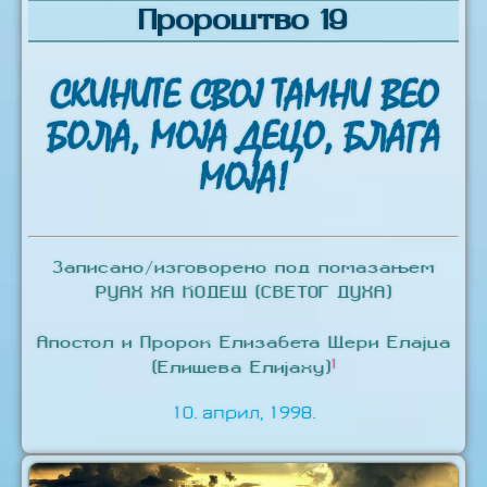
Пророштво 19
СКИНИТЕ СВОЈ ТАМНИ ВЕО
БОЛА, МОЈА ДЕЦО, БЛАГА
МОЈА!
Записано/изговорено под помазањем
РУАХ ХА КОДЕШ (СВЕТОГ ДУХА)
Апостол и Пророк Елизабета Шери Елајџа
1
(Елишева Елијаху)
10. април, 1998.