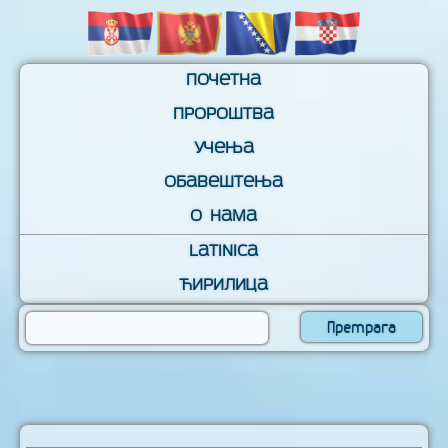
Почетна
Пророштва
Учења
Обавештења
О нама
Latinica
Ћирилица