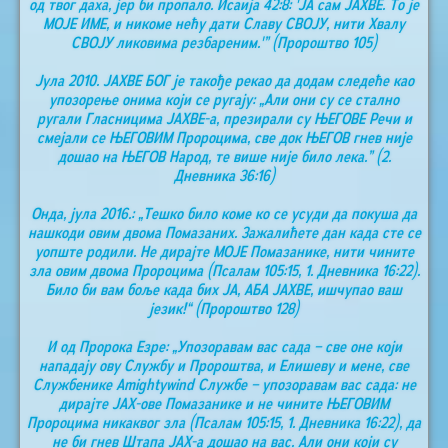
од твог даха, јер би пропало. Исаија 42:8: 'ЈА сам ЈАХВЕ. То је
МОЈЕ ИМЕ, и никоме нећу дати Славу СВОЈУ, нити Хвалу
СВОЈУ ликовима резбареним.'” (Пророштво 105)
Јула 2010. ЈАХВЕ БОГ је такође рекао да додам следеће као
упозорење онима који се ругају: „Али они су се стално
ругали Гласницима ЈАХВЕ-а, презирали су ЊЕГОВЕ Речи и
смејали се ЊЕГОВИМ Пророцима, све док ЊЕГОВ гнев није
дошао на ЊЕГОВ Народ, те више није било лека.” (2.
Дневника 36:16)
Онда, јула 2016.: „Тешко било коме ко се усуди да покуша да
нашкоди овим двома Помазаних. Зажалићете дан када сте се
уопште родили. Не дирајте МОЈЕ Помазанике, нити чините
зла овим двома Пророцима (Псалам 105:15, 1. Дневника 16:22).
Било би вам боље када бих ЈА, АБА ЈАХВЕ, ишчупао ваш
језик!“ (Пророштво 128)
И од Пророка Езре: „Упозоравам вас сада – све оне који
нападају ову Службу и Пророштва, и Елишеву и мене, све
Службенике Аmightywind Службе – упозоравам вас сада: не
дирајте ЈАХ-ове Помазанике и не чините ЊЕГОВИМ
Пророцима никаквог зла (Псалам 105:15, 1. Дневника 16:22), да
не би гнев Штапа ЈАХ-а дошао на вас. Али они који су