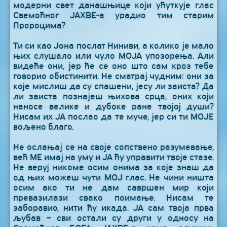
модерни свет данашњице који ућуткује глас
Свемоћног ЈАХВЕ-а урадио тим старим
Пророцима?
Ти си као Јона послат Ниниви, а колико је мало
њих слушало или чуло МОЈА упозорења. Али
видеће они, јер ће се оно што сам кроз тебе
говорио обистинити. Не сматрај чудним: они за
које мислиш да су спашени, јесу ли заиста? Да
ли заиста познајеш њихова срца, оних који
наносе велике и дубоке ране твојој души?
Нисам их ЈА послао да те муче, јер си ти МОЈЕ
вољено благо.
Не ослањај се на своје сопствено разумевање,
већ МЕ имај на уму и ЈА ћу управити твоје стазе.
Не веруј никоме осим онима за које знаш да
од њих можеш чути МОЈ глас. Не чини ништа
осим ако ти не дам савршен мир који
превазилази свако поимање. Нисам те
заборавио, нити ћу икада. ЈА сам твоја прва
љубав – сви остали су други у односу на