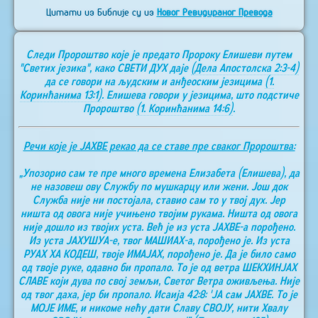
Цитати из Библије су из
Новог Ревидираног Превода
Следи Пророштво које је предато Пророку Елишеви путем
"Светих језика", како СВЕТИ ДУХ даје
(Дела Апостолска 2:3-4)
да се говори на људским и анђеоским језицима
(1.
Коринћанима 13:1)
. Елишева говори у језицима, што подстиче
Пророштво
(1. Коринћанима 14:6)
.
Речи које је ЈАХВЕ рекао да се ставе пре сваког Пророштва:
„Упозорио сам те пре много времена Елизабета (Елишева), да
не назовеш ову Службу по мушкарцу или жени. Још док
Служба није ни постојала, ставио сам то у твој дух. Јер
ништа од овога није учињено твојим рукама. Ништа од овога
није дошло из твојих уста. Већ је из уста ЈАХВЕ-а порођено.
Из уста ЈАХУШУА-е, твог МАШИАХ-а, порођено је. Из уста
РУАХ ХА КОДЕШ, твоје ИМАЈАХ, порођено је. Да је било само
од твоје руке, одавно би пропало. То је од ветра ШЕКХИНЈАХ
СЛАВЕ који дува по свој земљи, Светог Ветра оживљења. Није
од твог даха, јер би пропало. Исаија 42:8: 'ЈА сам ЈАХВЕ. То је
МОЈЕ ИМЕ, и никоме нећу дати Славу СВОЈУ, нити Хвалу