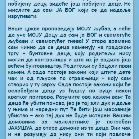
побијену децу, видеће још побијене деце. Не
мислите да сам ЈА БОГ који се да надаље
изругивати.
Ваше цркве проповедају МОЈУ љубав, а неће
да уче МОЈУ Децу да сам ја БОГ и свемогуће
љубави и свемогућег гнева! У стара времена
сам чинио да се деца каменују на градском
тргу – бунтовна деца, коју родитељи нису
могли да контролишу и што их је водило још
већем бунтовништву. Родитељи су бацали први
камен. А сада постоје закони који штите дете
чак и од пљуске по стражњици – коју сам
створио у ту сврху. Сада постоје закони који ће
ослобађати децу уз ћушку по руци након
кратког притвора. Разумите ово, кажем вам: Та
деца ће убити поново, јер је тај зли дух и даље
у њима и наредни пут ће бити још масовније
убиство – ако тај дух не буде истеран. Вашим
домовима за малолетнике је потребан
ЈАХУШУА, да отера демоне из те деце. Они чак
и не разумеју да нису они ти који повлаче