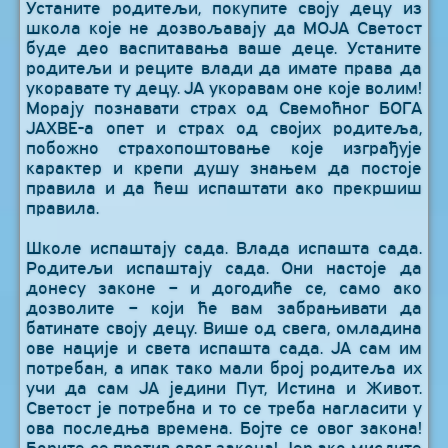
Устаните родитељи, покупите своју децу из
школа које не дозвољавају да МОЈА Светост
буде део васпитавања ваше деце. Устаните
родитељи и реците влади да имате права да
укоравате ту децу. ЈА укоравам оне које волим!
Морају познавати страх од Свемоћног БОГА
ЈАХВЕ-а опет и страх од својих родитеља,
побожно страхопоштовање које изграђује
карактер и крепи душу знањем да постоје
правила и да ћеш испаштати ако прекршиш
правила.
Школе испаштају сада. Влада испашта сада.
Родитељи испаштају сада. Они настоје да
донесу законе – и догодиће се, само ако
дозволите – који ће вам забрањивати да
батинате своју децу. Више од свега, омладина
ове нације и света испашта сада. ЈА сам им
потребан, а ипак тако мали број родитеља их
учи да сам ЈА једини Пут, Истина и Живот.
Светост је потребна и то се треба нагласити у
ова последња времена. Бојте се овог закона!