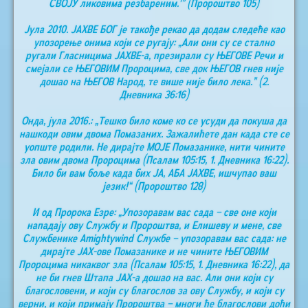
СВОЈУ ликовима резбареним.'” (Пророштво 105)
Јула 2010. ЈАХВЕ БОГ је такође рекао да додам следеће као
упозорење онима који се ругају: „Али они су се стално
ругали Гласницима ЈАХВЕ-а, презирали су ЊЕГОВЕ Речи и
смејали се ЊЕГОВИМ Пророцима, све док ЊЕГОВ гнев није
дошао на ЊЕГОВ Народ, те више није било лека.” (2.
Дневника 36:16)
Онда, јула 2016.: „Тешко било коме ко се усуди да покуша да
нашкоди овим двома Помазаних. Зажалићете дан када сте се
уопште родили. Не дирајте МОЈЕ Помазанике, нити чините
зла овим двома Пророцима (Псалам 105:15, 1. Дневника 16:22).
Било би вам боље када бих ЈА, АБА ЈАХВЕ, ишчупао ваш
језик!“ (Пророштво 128)
И од Пророка Езре: „Упозоравам вас сада – све оне који
нападају ову Службу и Пророштва, и Елишеву и мене, све
Службенике Аmightywind Службе – упозоравам вас сада: не
дирајте ЈАХ-ове Помазанике и не чините ЊЕГОВИМ
Пророцима никаквог зла (Псалам 105:15, 1. Дневника 16:22), да
не би гнев Штапа ЈАХ-а дошао на вас. Али они који су
благословени, и који су благослов за ову Службу, и који су
верни, и који примају Пророштва – многи ће благослови доћи