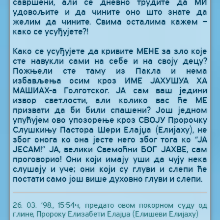
савршени, али се дневно трудите да МИ
удовољите и да чините оно што знате да
желим да чините. Свима осталима кажем –
како се усуђујете?!
Како се усуђујете да кривите МЕНЕ за зло које
сте навукли сами на себе и на своју децу?
Пожњели сте таму из Пакла и нема
избављења осим кроз ИМЕ ЈАХУШУА ХА
МАШИАХ-а Голготског. ЈА сам ваш једини
извор светлости, али колико вас ће МЕ
призвати да би били спашени? Још једном
упућујем ово упозорење кроз СВОЈУ Пророчку
Слушкињу Пастора Шери Елајџа (Елијаху), не
због онога ко она јесте него због тога ко “ЈА
ЈЕСАМ!” ЈА, велики Свемоћни БОГ ЈАХВЕ, сам
проговорио! Они који имају уши да чују нека
слушају и уче; они који су глуви и слепи ће
постати само још више духовно глуви и слепи.
26. 03. ’98., 15:54ч, предато овом покорном суду од
глине, Пророку Елизабети Елајџа (Елишеви Елијаху)