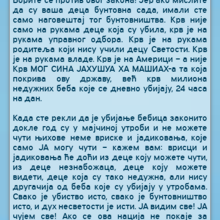
Борите се против овог закона! Јер ако мислите
да су ваша деца бунтовна сада, имали сте
само наговештај тог бунтовништва. Крв није
само на рукама деце која су убила, крв је на
рукама управног одбора. Крв је на рукама
родитеља који нису учили децу Светости. Крв
је на рукама владе. Крв је на Америци – а није
Крв МОГ СИНА ЈАХУШУА ХА МАШИАХ-а та која
покрива ову државу, већ крв милиона
недужних беба које се дневно убијају, 24 часа
на дан.
Када сте рекли да је убијање бебица законито
докле год су у мајчиној утроби и не можете
чути њихове неме вриске и јадиковања, које
само ЈА могу чути – кажем вам: врисци и
јадиковања ће доћи из деце коју можете чути,
из деце незнабожаца, деце коју можете
видети, деце која су тако недужна, али нису
другачија од беба које су убијају у утробама.
Свако је убиство исто, свако је бунтовништво
исто, и дух несветости је исти. ЈА видим све! ЈА
чујем све! Ако се ова нација не покаје за