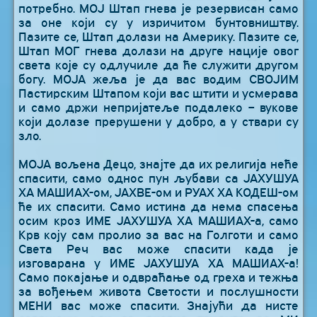
потребно. МОЈ Штап гнева је резервисан само
за оне који су у изричитом бунтовништву.
Пазите се, Штап долази на Америку. Пазите се,
Штап МОГ гнева долази на друге нације овог
света које су одлучиле да ће служити другом
богу. МОЈА жеља је да вас водим СВОЈИМ
Пастирским Штапом који вас штити и усмерава
и само држи непријатеље подалеко – вукове
који долазе прерушени у добро, а у ствари су
зло.
МОЈА вољена Децо, знајте да их религија неће
спасити, само однос пун љубави са ЈАХУШУА
ХА МАШИАХ-ом, ЈАХВЕ-ом и РУАХ ХА КОДЕШ-ом
ће их спасити. Само истина да нема спасења
осим кроз ИМЕ ЈАХУШУА ХА МАШИАХ-а, само
Крв коју сам пролио за вас на Голготи и само
Света Реч вас може спасити када је
изговарана у ИМЕ ЈАХУШУА ХА МАШИАХ-а!
Само покајање и одвраћање од греха и тежња
за вођењем живота Светости и послушности
МЕНИ вас може спасити. Знајући да нисте