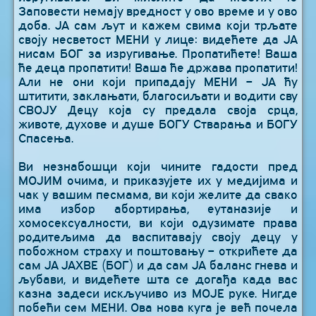
Заповести немају вредност у ово време и у ово
доба. ЈА сам љут и кажем свима који трљате
своју несветост МЕНИ у лице: видећете да ЈА
нисам БОГ за изругивање. Пропатићете! Ваша
ће деца пропатити! Ваша ће држава пропатити!
Али не они који припадају МЕНИ – ЈА ћу
штитити, заклањати, благосиљати и водити сву
СВОЈУ Децу која су предала своја срца,
животе, духове и душе БОГУ Стварања и БОГУ
Спасења.
Ви незнабошци који чините гадости пред
МОЈИМ очима, и приказујете их у медијима и
чак у вашим песмама, ви који желите да свако
има избор абортирања, еутаназије и
хомосексуалности, ви који одузимате права
родитељима да васпитавају своју децу у
побожном страху и поштовању – открићете да
сам ЈА ЈАХВЕ (БОГ) и да сам ЈА баланс гнева и
љубави, и видећете шта се догађа када вас
казна задеси искључиво из МОЈЕ руке. Нигде
побећи сем МЕНИ. Ова нова куга је већ почела