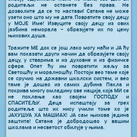
родитељи не останете без права. Не
дозволите да се то настави! Сатана не може
узети оно што му не дате. Повратите своју децу
у МОЈЕ Име! Извуците своју децу из ових
јазбина неморала – образујете их по цену
њихових душа.
Тражите МЕ док се још лако могу наћи и ЈА ћу
вам показати други начин да образујете своју
децу, у стварима и из духовне и из физичке
сфере. Опет ћу им повратити жељу за
Светошћу и моралношћу. Постоји вео таме које
се сручио на државни школски систем, и вео
таме је дошао из самих дубина Пакла и
покрива многу омладину ове нације, која МИ се
не поклања као својем ГОСПОДУ и
СПАСИТЕЉУ. Деца испаштају за грех
родитеља што их нису учили томе ко је
ЈАХУШУА ХА МАШИАХ! ЈА сам њихова једина
заштита! Сатана је добродошао у вашим
школама и несветост обилује у њима.