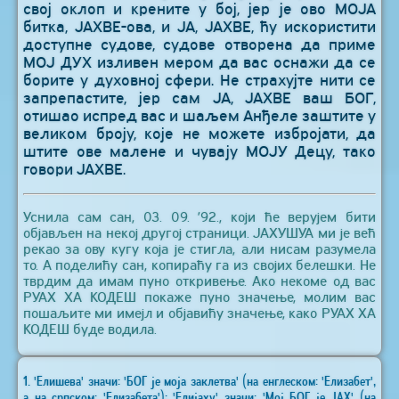
свој оклоп и крените у бој, јер је ово МОЈА
битка, ЈАХВЕ-ова, и ЈА, ЈАХВЕ, ћу искористити
доступне судове, судове отворена да приме
МОЈ ДУХ изливен мером да вас оснажи да се
борите у духовној сфери. Не страхујте нити се
запрепастите, јер сам ЈА, ЈАХВЕ ваш БОГ,
отишао испред вас и шаљем Анђеле заштите у
великом броју, које не можете избројати, да
штите ове малене и чувају МОЈУ Децу, тако
говори ЈАХВЕ.
Уснила сам сан, 03. 09. ’92., који ће верујем бити
објављен на некој другој страници. ЈАХУШУА ми је већ
рекао за ову кугу која је стигла, али нисам разумела
то. А поделићу сан, копираћу га из својих белешки. Не
тврдим да имам пуно откривење. Ако некоме од вас
РУАХ ХА КОДЕШ покаже пуно значење, молим вас
пошаљите ми имејл и објавићу значење, како РУАХ ХА
КОДЕШ буде водила.
1. 'Елишева' значи: 'БОГ је моја заклетва' (на енглеском: 'Елизабет',
а на српском: 'Елизабета'); 'Елијаху' значи: 'Мој БОГ је ЈАХ' (на