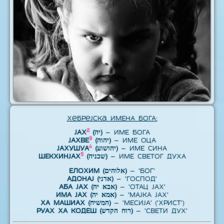
Хебрејска ИМЕНА БОГА:
2
ЈАХ
(יה)
– ИМЕ БОГА
3
ЈАХВЕ
(יהוה)
– ИМЕ ОЦА
4
ЈАХУШУА
(יהושוע)
– ИМЕ СИНА
5
ШЕКХИНЈАХ
(שכניה)
– ИМЕ СВЕТОГ ДУХА
ЕЛОХИМ (אלוהים)
– 'БОГ'
АДОНАЈ (אדני)
– 'ГОСПОД'
АБА ЈАХ (אבא יה)
– 'ОТАЦ ЈАХ'
ИМА ЈАХ (אמא יה)
– 'МАЈКА ЈАХ'
ХА МАШИАХ (המשיח)
– 'МЕСИЈА' ('ХРИСТ')
РУАХ ХА КОДЕШ (רוח הקדש)
– 'СВЕТИ ДУХ'