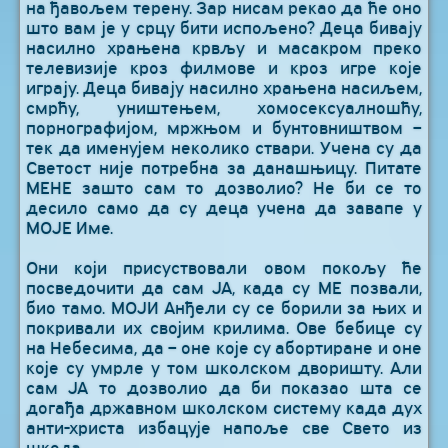
на ђавољем терену. Зар нисам рекао да ће оно
што вам је у срцу бити испољено? Деца бивају
насилно храњена крвљу и масакром преко
телевизије кроз филмове и кроз игре које
играју. Деца бивају насилно храњена насиљем,
смрћу, уништењем, хомосексуалношћу,
порнографијом, мржњом и бунтовништвом –
тек да именујем неколико ствари. Учена су да
Светост није потребна за данашњицу. Питате
МЕНЕ зашто сам то дозволио? Не би се то
десило само да су деца учена да завапе у
МОЈЕ Име.
Они који присуствовали овом покољу ће
посведочити да сам ЈА, када су МЕ позвали,
био тамо. МОЈИ Анђели су се борили за њих и
покривали их својим крилима. Ове бебице су
на Небесима, да – оне које су абортиране и оне
које су умрле у том школском дворишту. Али
сам ЈА то дозволио да би показао шта се
догађа државном школском систему када дух
анти-христа избацује напоље све Свето из