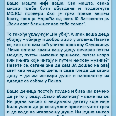
Ваша машта није ваша. Сва машта, свака
мисао треба бити обуздана и подвргнута
МОЈОЈ провери. Ако је грех према вашем
брату, грех је. Највећа од свих 10 Заповести је:
„Воли свог ближњег као себе самог“.
То такође укључује: „Не убиј“. А ипак ваша деца
убијају – убијају и добро и зло у играма. Пазите
се, као што сам већ упитао кроз ову Слушкињу:
„Чиме сатана храни вашу децу вечерас путем
медије, путем њихових вршњака, путем игара
или књига које читају и путем њихову музике?“
Пазите се, сатана зна да сам ЈА дошао на овај
свет као недужно дете, и сада гледа да казни
децу – да им исквари душе и напослетку их
одведе са собом у Пакао.
Ваша дечица постају трудна и бива им речено
да је то у реду: „Само абортирај“ - каже им се.
Ни једна мисао о недужном детету које није
било учено да је сексуални промискуитет грех
и да води ка искварењу душе. Ни једна мисао