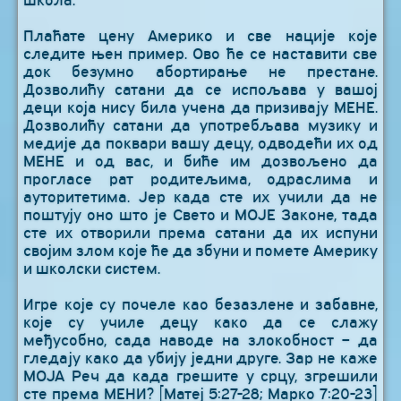
школа.
Плаћате цену Америко и све нације које
следите њен пример. Ово ће се наставити све
док безумно абортирање не престане.
Дозволићу сатани да се испољава у вашој
деци која нису била учена да призивају МЕНЕ.
Дозволићу сатани да употребљава музику и
медије да поквари вашу децу, одводећи их од
МЕНЕ и од вас, и биће им дозвољено да
прогласе рат родитељима, одраслима и
ауторитетима. Јер када сте их учили да не
поштују оно што је Свето и МОЈЕ Законе, тада
сте их отворили према сатани да их испуни
својим злом које ће да збуни и помете Америку
и школски систем.
Игре које су почеле као безазлене и забавне,
које су училе децу како да се слажу
међусобно, сада наводе на злокобност – да
гледају како да убију једни друге. Зар не каже
МОЈА Реч да када грешите у срцу, згрешили
сте према МЕНИ? [Матеј 5:27-28; Марко 7:20-23]