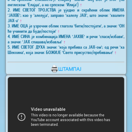
енглеском: 'Елајџа', а на српском: 'Илија')
↑
2. ИМЕ СВЕТОГ ТРОЈСТВА је уједно и скраћени облик ИМЕНА
'ЈАХВЕ'; као у 'алелуја', заправо 'халелу ЈАХ', што значи: 'хвалите
ЈАХ-а'
↑
3. ИМЕ ОЦА је узрочни облик глагола 'бити/постојати', а значи: 'ОН
ће учинити да буде/постоји'
↑
4. ИМЕ СИНА је комбинација ИМЕНА 'ЈАХВЕ' и речи 'спаси/избави',
а значи: 'ЈАХ спашава/избавља'
↑
5. ИМЕ СВЕТОГ ДУХА значи: 'која пребива са ЈАХ-ом'; од речи 'ха
Шекхина', која значи: БОЖИЈЕ 'Свето присуство/пребивање'
↑