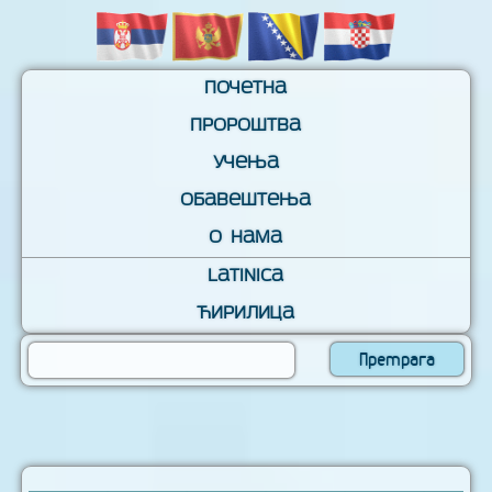
Почетна
Пророштва
Учења
Обавештења
О нама
Latinica
Ћирилица