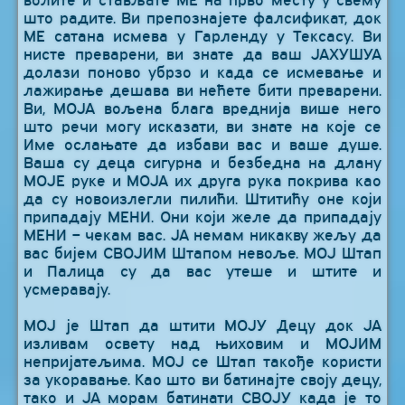
волите и стављате МЕ на прво месту у свему
што радите. Ви препознајете фалсификат, док
МЕ сатана исмева у Гарленду у Тексасу. Ви
нисте преварени, ви знате да ваш ЈАХУШУА
долази поново убрзо и када се исмевање и
лажирање дешава ви нећете бити преварени.
Ви, МОЈА вољена блага вреднија више него
што речи могу исказати, ви знате на које се
Име ослањате да избави вас и ваше душе.
Ваша су деца сигурна и безбедна на длану
МОЈЕ руке и МОЈА их друга рука покрива као
да су новоизлегли пилићи. Штитићу оне који
припадају МЕНИ. Они који желе да припадају
МЕНИ – чекам вас. ЈА немам никакву жељу да
вас бијем СВОЈИМ Штапом невоље. МОЈ Штап
и Палица су да вас утеше и штите и
усмеравају.
МОЈ је Штап да штити МОЈУ Децу док ЈА
изливам освету над њиховим и МОЈИМ
непријатељима. МОЈ се Штап такође користи
за укоравање. Као што ви батинајте своју децу,
тако и ЈА морам батинати СВОЈУ када је то