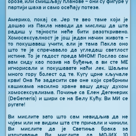
орозе, или смишљају планове – они су фигуре у
партији шаха и само осећају потезе.
Америко, покај се. Јер те вео таме који је
дошао из Пакла наводи да мислиш да шта
радиш у тајности неће бити разоткривено.
Хомосексуалност је још један начин живота –
то покушаваш учити, али је тама Пакла оно
што те је спречавало да угледаш светлост
истине. То је гадост преда МНОМ! Послао сам
вам сиду као позив на буђење, а ви сте МЕ
игнорисали и покушавате наћи лек. Шаљем
много гору болест од те. Кугу црне кључале
крви! Она ће задесити све оне који сребрним
кашикама насилно хране вашу децу духом
хомосексуализма. Почиње са Елен Дегенерик
(DeGeneris) и шири се на Белу Кућу. Ви МИ се
ругате!
Ви мислите зато што сам невидљив да не
чујем или не видим шта сте причали и чинили.
Ви мислите да је Светиња брака за
изругивање. Ви мислите да МОЈИХ 10