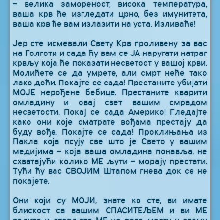
– велика замореност, висока температура,
ваша крв ће изгледати црно, без имунитета,
ваша крв ће вам излазити на уста. Изливаће!
Јер сте исмевали Свету Крв проливену за вас
на Голготи и сада ћу вам се ЈА наругати натраг
крвљу која ће показати несветост у вашој крви.
Молићете се да умрете, али смрт неће тако
лако доћи. Покајте се сада! Престаните убијати
МОЈЕ нерођене бебице. Престаните кварити
омладину и овај свет вашим смрадом
несветости. Покај се сада Америко! Гледајте
како они које сматрате вођама престају да
буду вође. Покајте се сада! Проклињања из
Пакла која псују све што је Свето у вашим
медијима – која ваша омладина понавља, не
схватајући колико МЕ љути – морају престати.
Тући ћу вас СВОЈИМ Штапом гнева док се не
покајете.
Они који су МОЈИ, знате ко сте, ви имате
блискост са вашим СПАСИТЕЉЕМ и ви МЕ