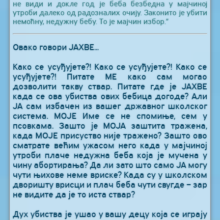
не види и докле год је беба безбедна у мајчиној
утроби далеко од радозналих очију. Законито је убити
немоћну, недужну бебу. То је мајчин избор.”
Овако говори ЈАХВЕ...
Како се усуђујете?! Како се усуђујете?! Како се
усуђујете?! Питате МЕ како сам могао
дозволити такву ствар. Питате где је ЈАХВЕ
када се ова убиства ових бебица догоде? Али
ЈА сам избачен из вашег државног школског
система. МОЈЕ Име се не спомиње, сем у
псовкама. Зашто је МОЈА заштита тражена,
када МОЈЕ присуство није тражено? Зашто ово
сматрате већим ужасом него када у мајчиној
утроби плаче недужна беба која је мучена у
чину абортирања? Да ли зато што само ЈА могу
чути њихове неме вриске? Када су у школском
дворишту врисци и плач беба чути свугде – зар
не видите да је то иста ствар?
Дух убиства је ушао у вашу децу која се играју