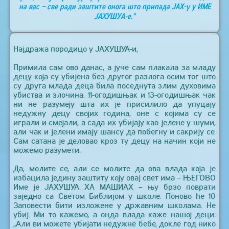
на вас – све ради заштите онога што припада ЈАХ-у у ИМЕ
ЈАХУШУА-е.“
Најдража породицо у ЈАХУШУА-и,
Примила сам ово данас, а јуче сам плакала за младу
децу која су убијена без другог разлога осим тог што
су друга млада деца била поседнута злим духовима
убиства и злочина. 11-огодишњак и 13-огодишњак чак
ни не разумеју шта их је присилило да упуцају
недужну децу својих година, оне с којима су се
играли и смејали, а сада их убијају као јелене у шуми,
али чак и јелени имају шансу да побегну и сакрију се.
Сам сатана је деловао кроз ту децу на начин који не
можемо разумети.
Да, молите се, али се молите да ова влада која је
избацила једину заштиту коју овај свет има – ЊЕГОВО
Име је ЈАХУШУА ХА МАШИАХ – њу брзо поврати
заједно са Светом Библијом у школе. Поново ће 10
Заповести бити изложене у државним школама. Не
убиј. Ми то кажемо, а онда влада каже нашој деци:
„Али ви можете убијати недужне бебе, докле год нико