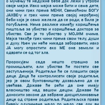
о мучењу те недужне бебе док лежи у утроби
своје мајке. Иако мајка може бити и сама дете,
они чини грех према МЕНИ, Свемоћном БОГУ
ЈАХВЕ-у и грех чини према својој нерођеној
беби која је само желела да се роди, а била је
погубљена. Нема разлике између коришћења
пиштоља за убиство и коришћења доктора за
убиство. Све је то убиство у МОЈИМ очима.
Мајка такође грех чини према свом телу, души
и духу. Њен ум неће никада заборавити, иако
ЈА могу опростити ако МЕ она замоли и
одврати се од тог зла.
Пророкујем сада нешто страшно за
промишљати, али убиства ће постати све
заступљенија. Родитељи ће се плашити своје
деце. Деца ће контролисати своје родитеље,
јер је овом бунтовништву дозвољено да се
увећава. Државе ће рећи да оне имају
власништво над вашом децом. Државе ће
доносити законе да забране дисциплиновање
деце од стране родитеља. Родитељска права
бивају одузимана мало по мало, све док ви