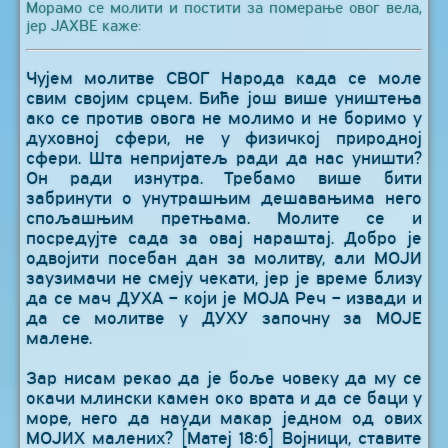
Морамо се молити и постити за померање овог вела,
јер ЈАХВЕ каже:
Чујем молитве СВОГ Народа када се моле
свим својим срцем. Биће још више уништења
ако се против овога не молимо и не боримо у
духовној сфери, не у физичкој природној
сфери. Шта непријатељ ради да нас уништи?
Он ради изнутра. Требамо више бити
забринути о унутрашњим дешавањима него
спољашњим претњама. Молите се и
посредујте сада за овај нараштај. Добро је
одвојити посебан дан за молитву, али МОЈИ
заузимачи не смеју чекати, јер је време близу
да се мач ДУХА – који је МОЈА Реч – извади и
да се молитве у ДУХУ започну за МОЈЕ
малене.
Зар нисам рекао да је боље човеку да му се
окачи млински камен око врата и да се баци у
море, него да науди макар једном од ових
МОЈИХ малених? [Матеј 18:6] Војници, ставите