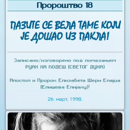
Пророштво 18
ПАЗИТЕ СЕ ВЕЛА ТАМЕ КОЈИ
ЈЕ ДОШАО ИЗ ПАКЛА!
Записано/изговорено под помазањем
РУАХ ХА КОДЕШ (СВЕТОГ ДУХА)
Апостол и Пророк Елизабета Шери Елајџа
1
(Елишева Елијаху)
26. март, 1998.