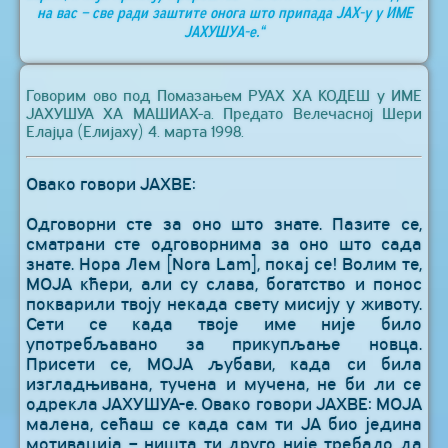
на вас – све ради заштите онога што припада ЈАХ-у у ИМЕ
ЈАХУШУА-е.“
Говорим ово под Помазањем РУАХ ХА КОДЕШ у ИМЕ
ЈАХУШУА ХА МАШИАХ-а. Предато Велечасној Шери
Елајџа (Елијаху) 4. марта 1998.
Овако говори ЈАХВЕ:
Одговорни сте за оно што знате. Пазите се,
сматрани сте одговорнима за оно што сада
знате. Нора Лем [Nora Lam], покај се! Волим те,
МОЈА кћери, али су слава, богатство и понос
покварили твоју некада свету мисију у животу.
Сети се када твоје име није било
употребљавано за прикупљање новца.
Присети се, МОЈА љубави, када си била
изгладњивана, тучена и мучена, не би ли се
одрекла ЈАХУШУА-е. Овако говори ЈАХВЕ: МОЈА
малена, сећаш се када сам ти ЈА био једина
мотивација – ништа ти друго није требало да