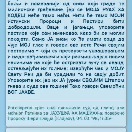
бољи и помазанији од оних који граде те
милионске грађевине, јер се МОЈА РУАХ ХА
КОДЕШ неће тамо наћи. Нити ће тамо МОЈИ
истински Пророци и Пастири бити
добродошли. Овце и јагањци, упозорите
пастире које сам именовао, како би се могли
покајати. Само ЈА знам ко ће имати срце да
чује МОЈ глас и говори ове исте Речи својим
пасторима – који су презаузети украшавањем
и надограђивањем и који размишљају о новим
начинима на које ће остризати вуну са оваца,
остављајући их голима; изврћући чак и МОЈУ
Свету Реч да би урадили то на своју добит.
Упозорите их, јер их ЈА јурим СВОЈИМ Штапом
гнева и суда ове године! Тако говори Свемоћни
БОГ ЈАХВЕ.
Изговорено кроз овај сломљени суд од глине, али
моћног Ратника за ЈАХУШУА ХА МАШИАХ-а; поверено
Пророку Шери Елајџа (Елијаху), 04. 03. ’98., 17:35ч.