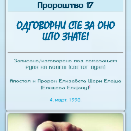
Пророштво 17
ОДГОВОРНИ СТЕ ЗА ОНО
ШТО ЗНАТЕ!
Записано/изговорено под помазањем
РУАХ ХА КОДЕШ (СВЕТОГ ДУХА)
Апостол и Пророк Елизабета Шери Елајџа
1
(Елишева Елијаху)
4. март, 1998.