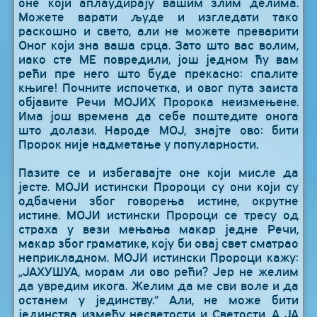
оне који аплаудирају вашим злим делима.
Можете варати људе и изгледати тако
раскошно и свето, али не можете преварити
Оног који зна ваша срца. Зато што вас волим,
иако сте МЕ повредили, још једном ћу вам
рећи пре него што буде прекасно: спалите
књиге! Почните испочетка, и овог пута заиста
објавите Речи МОЈИХ Пророка неизмењене.
Има још времена да себе поштедите онога
што долази. Народе МОЈ, знајте ово: бити
Пророк није надметање у популарности.
Пазите се и избегавајте оне који мисле да
јесте. МОЈИ истински Пророци су они који су
одбачени због говорења истине, окрутне
истине. МОЈИ истински Пророци се тресу од
страха у вези мењања макар једне Речи,
макар због граматике, коју би овај свет сматрао
неприкладном. МОЈИ истински Пророци кажу:
„ЈАХУШУА, морам ли ово рећи? Јер не желим
да увредим икога. Желим да ме сви воле и да
останем у јединству.“ Али, не може бити
јединства између несветости и Светости. А ЈА