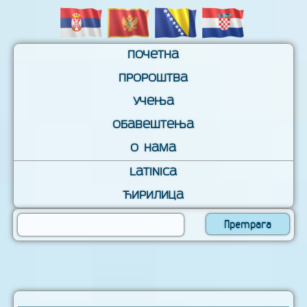
Почетна
Пророштва
Учења
Обавештења
О нама
Latinica
Ћирилица