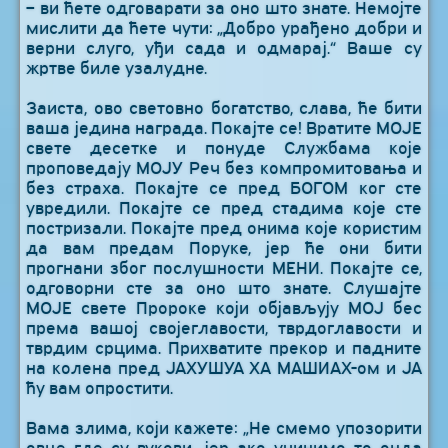
– ви ћете одговарати за оно што знате. Немојте
мислити да ћете чути: „Добро урађено добри и
верни слуго, уђи сада и одмарај.“ Ваше су
жртве биле узалудне.
Заиста, ово световно богатство, слава, ће бити
ваша једина награда. Покајте се! Вратите МОЈЕ
свете десетке и понуде Службама које
проповедају МОЈУ Реч без компромитовања и
без страха. Покајте се пред БОГОМ ког сте
увредили. Покајте се пред стадима које сте
постризали. Покајте пред онима које користим
да вам предам Поруке, јер ће они бити
прогнани због послушности МЕНИ. Покајте се,
одговорни сте за оно што знате. Слушајте
МОЈЕ свете Пророке који објављују МОЈ бес
према вашој својеглавости, тврдоглавости и
тврдим срцима. Прихватите прекор и падните
на колена пред ЈАХУШУА ХА МАШИАХ-ом и ЈА
ћу вам опростити.
Вама злима, који кажете: „Не смемо упозорити