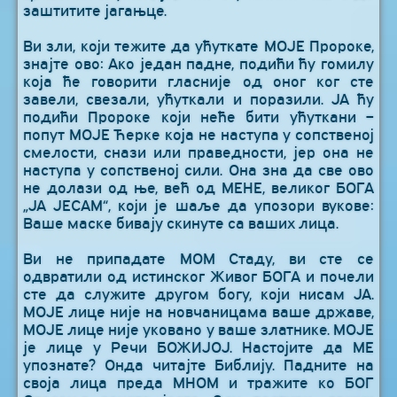
заштитите jагањце.
Ви зли, који тежите да ућуткате МОЈЕ Пророке,
знајте ово: Ако један падне, подићи ћу гомилу
која ће говорити гласније од оног ког сте
завели, свезали, ућуткали и поразили. ЈА ћу
подићи Пророке који неће бити ућуткани –
попут МОЈЕ Ћерке која не наступа у сопственој
смелости, снази или праведности, јер она не
наступа у сопственој сили. Она зна да све ово
не долази од ње, већ од МЕНЕ, великог БОГА
„ЈА ЈЕСАМ“, који је шаље да упозори вукове:
Ваше маске бивају скинуте са ваших лица.
Ви не припадате МОМ Стаду, ви сте се
одвратили од истинског Живог БОГА и почели
сте да служите другом богу, који нисам ЈА.
МОЈЕ лице није на новчаницама ваше државе,
МОЈЕ лице није уковано у ваше златнике. МОЈЕ
је лице у Речи БОЖИЈОЈ. Настојите да МЕ
упознате? Онда читајте Библију. Падните на
своја лица преда МНОМ и тражите ко БОГ