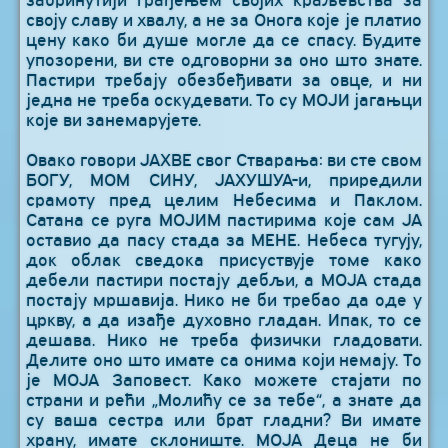
забринутији грађењем својих краљевства за
своју славу и хвалу, а не за Онога које је платио
цену како би душе могле да се спасу. Будите
упозорени, ви сте одговорни за оно што знате.
Пастири требају обезбеђивати за овце, и ни
једна не треба оскудевати. То су МОЈИ јагањци
које ви занемарујете.
Овако говори ЈАХВЕ свог Стварања: ви сте свом
БОГУ, МОМ СИНУ, ЈАХУШУА-и, приредили
срамоту пред целим Небесима и Паклом.
Сатана се руга МОЈИМ пастирима које сам ЈА
оставио да пасу стада за МЕНЕ. Небеса тугују,
док облак сведока присуствује томе како
дебели пастири постају дебљи, а МОЈА стада
постају мршавија. Нико не би требао да оде у
цркву, а да изађе духовно гладан. Ипак, то се
дешава. Нико не треба физички гладовати.
Делите оно што имате са онима који немају. То
је МОЈА Заповест. Како можете стајати по
страни и рећи „Молићу се за тебе“, а знате да
су ваша сестра или брат гладни? Ви имате
храну, имате склониште. МОЈА Деца не би