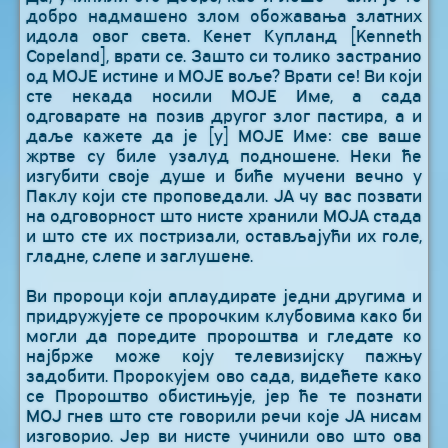
добро надмашено злом обожавања златних
идола овог света. Кенет Купланд [Kenneth
Copeland], врати се. Зашто си толико застранио
од МОЈЕ истине и МОЈЕ воље? Врати се! Ви који
сте некада носили МОЈЕ Име, а сада
одговарате на позив другог злог пастира, а и
даље кажете да је [у] МОЈЕ Име: све ваше
жртве су биле узалуд подношене. Неки ће
изгубити своје душе и биће мучени вечно у
Паклу који сте проповедали. ЈА чу вас позвати
на одговорност што нисте хранили МОЈА стада
и што сте их постризали, остављајући их голе,
гладне, слепе и заглушене.
Ви пророци који аплаудирате једни другима и
придружујете се пророчким клубовима како би
могли да поредите пророштва и гледате ко
најбрже може коју телевизијску пажњу
задобити. Пророкујем ово сада, видећете како
се Пророштво обистињује, јер ће те познати
МОЈ гнев што сте говорили речи које ЈА нисам
изговорио. Јер ви нисте учинили ово што ова