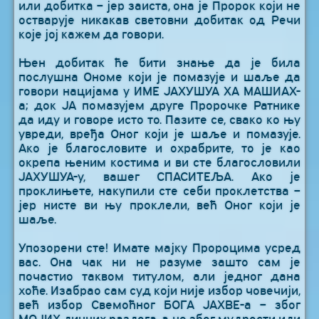
или добитка – јер заиста, она је Пророк који не
остварује никакав световни добитак од Речи
које јој кажем да говори.
Њен добитак ће бити знање да је била
послушна Ономе који је помазује и шаље да
говори нацијама у ИМЕ ЈАХУШУА ХА МАШИАХ-
а; док ЈА помазујем друге Пророчке Ратнике
да иду и говоре исто то. Пазите се, свако ко њу
увреди, вређа Оног који је шаље и помазује.
Ако је благословите и охрабрите, то је као
окрепа њеним костима и ви сте благословили
ЈАХУШУА-у, вашег СПАСИТЕЉА. Ако је
проклињете, накупили сте себи проклетства –
јер нисте ви њу проклели, већ Оног који је
шаље.
Упозорени сте! Имате мајку Пророцима усред
вас. Она чак ни не разуме зашто сам је
почастио таквом титулом, али једног дана
хоће. Изабрао сам суд који није избор човечији,
већ избор Свемоћног БОГА ЈАХВЕ-а – због