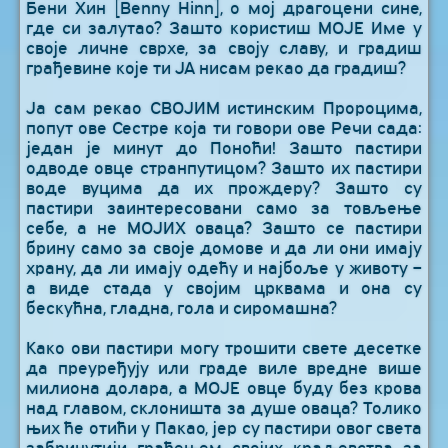
Бени Хин [Benny Hinn], о мој драгоцени сине,
где си залутао? Зашто користиш МОЈЕ Име у
своје личне сврхе, за своју славу, и градиш
грађевине које ти ЈА нисам рекао да градиш?
Ја сам рекао СВОЈИМ истинским Пророцима,
попут ове Сестре која ти говори ове Речи сада:
један је минут до Поноћи! Зашто пастири
одводе овце странпутицом? Зашто их пастири
воде вуцима да их прождеру? Зашто су
пастири заинтересовани само за товљење
себе, а не МОЈИХ оваца? Зашто се пастири
брину само за своје домове и да ли они имају
храну, да ли имају одећу и најбоље у животу –
а виде стада у својим црквама и она су
бескућна, гладна, гола и сиромашна?
Како ови пастири могу трошити свете десетке
да преуређују или граде виле вредне више
милиона долара, а МОЈЕ овце буду без крова
над главом, склоништа за душе оваца? Толико
њих ће отићи у Пакао, јер су пастири овог света