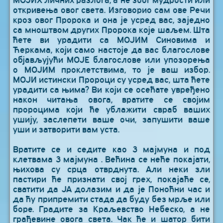
МОЈИХ личних разлога, а не због мудрости или
откривења овог света. Изговорио сам ове Речи
кроз овог Пророка и она је усред вас, заједно
са мноштвом других Пророка које шаљем. Шта
ћете ви урадити са МОЈИМ Синовима и
Ћеркама, који само настоје да вас благослове
објављујући МОЈЕ благослове или упозорења
о МОЈИМ проклетствима, то је ваш избор.
МОЈИ истински Пророци су усред вас, шта ћете
урадити са њима? Ви који се осећате увређено
након читања овога, вратите се својим
пророцима који ће ублажити свраб ваших
ушију, заслепети ваше очи, запушити ваше
уши и затворити вам уста.
Вратите се и седите као 3 мајмуна и под
клетвама 3 мајмуна . Већина се неће покајати,
њихова су срца отврднута. Али неки зли
пастири ће признати свој грех, покајаће се,
сватити да ЈА долазим и да је Поноћни час и
да ћу припремити стада да буду без мрље или
боре. Градите за Краљевство Небеско, а не
грађевине овога света. Чак ће и шатор бити