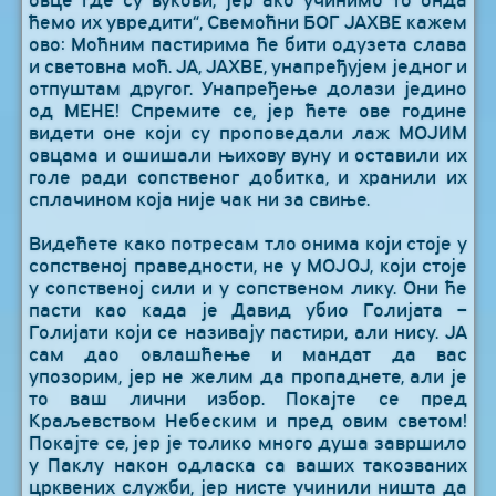
овце где су вукови, јер ако учинимо то онда
ћемо их увредити“, Свемоћни БОГ ЈАХВЕ кажем
ово: Моћним пастирима ће бити одузета слава
и световна моћ. ЈА, ЈАХВЕ, унапређујем једног и
отпуштам другог. Унапређење долази једино
од МЕНЕ! Спремите се, јер ћете ове године
видети оне који су проповедали лаж МОЈИМ
овцама и ошишали њихову вуну и оставили их
голе ради сопственог добитка, и хранили их
сплачином која није чак ни за свиње.
Видећете како потресам тло онима који стоје у
сопственој праведности, не у МОЈОЈ, који стоје
у сопственој сили и у сопственом лику. Они ће
пасти као када је Давид убио Голијата –
Голијати који се називају пастири, али нису. ЈА
сам дао овлашћење и мандат да вас
упозорим, јер не желим да пропаднете, али је
то ваш лични избор. Покајте се пред
Краљевством Небеским и пред овим светом!
Покајте се, јер је толико много душа завршило
у Паклу након одласка са ваших такозваних
црквених служби, јер нисте учинили ништа да