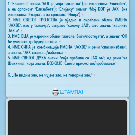
1. 'Елишева' значи: 'БОГ је моја заклетва' (на енглеском: 'Елизабет',
а на српском: 'Елизабета'); 'Елијаху' значи: 'Мој БОГ је ЈАХ' (на
енглеском: 'Елајџа', а на српском: 'Илија')
↑
2. ИМЕ СВЕТОГ ТРОЈСТВА је уједно и скраћени облик ИМЕНА
'ЈАХВЕ'; као у 'алелуја', заправо 'халелу ЈАХ', што значи: 'хвалите
ЈАХ-а'
↑
3. ИМЕ ОЦА је узрочни облик глагола 'бити/постојати', а значи: 'ОН
ће учинити да буде/постоји'
↑
4. ИМЕ СИНА је комбинација ИМЕНА 'ЈАХВЕ' и речи 'спаси/избави',
а значи: 'ЈАХ спашава/избавља'
↑
5. ИМЕ СВЕТОГ ДУХА значи: 'која пребива са ЈАХ-ом'; од речи 'ха
Шекхина', која значи: БОЖИЈЕ 'Свето присуство/пребивање'
↑
6. „Не видим зло, не чујем зло, не говорим зло.“
↑