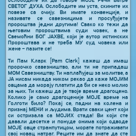
ослободите их да говоре МОЈЕ Речи Ватре
СВЕТОГ ДУХА. Ослободите им уста, скините их
повезе са очију. Ви имате конвенције, и
називате се савезницима и просуђујете
пророштва једни другима! Свако ко тежи да
његовим пророштвима суди човек, а не
Свемоћни БОГ ЈАХВЕ, који је аутор истинских
Пророштава и не треба МУ суд човека или
жене – пазите се!
Ти Пам Кларк [Pam Clark] кажеш да имаш
пророчко савезништво, али ти не припадаш
МОМ Савезништву. Ти наплаћујеш за молитве, а
ЈА нисам никада ником рекао да каже МОЈИМ
овцама да морају платити да би се неко молио
за њих. Ти кажеш да је твоје време драгоцено.
Колико је само драгоценије МОЈЕ време на
Голготи било? Покај се, падни на колена и
признај МЕНИ и људима. Врати сваки цент који
си остризала са МОЈИХ стада! Ви који сте
давали десетке и понуде онима који одводе
МОЈЕ овце странпутицом, морате потраживати
свој новац натраг. Реците им да знате да сте