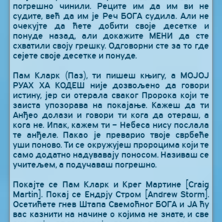
погрешно чинили. Реците им да им ви не
судите, већ да им је Реч БОГА судила. Али не
очекујте да ћете добити своје десетке и
понуде назад, али докажите МЕНИ да сте
схватили своју грешку. Одговорни сте за то где
сејете своје десетке и понуде.
Пам Кларк (Паз), ти пишеш књигу, а МОЈОЈ
РУАХ ХА КОДЕШ није дозвољено да говори
истину, јер си отерала сваког Пророка који те
заиста упозорава на покајање. Кажеш да ти
Анђео долази и говори ти кога да отераш, а
кога не. Ипак, кажем ти – Небеса нису послала
те анђеле. Пакао је преварио твоје сврбеће
уши поново. Ти се окружујеш пророцима који те
само додатно надувавају поносом. Називаш се
учитељем, а подучаваш погрешно.
Покајте се Пам Кларк и Крег Мартине [Craig
Martin]. Покај се Ендрју Стром [Andrew Storm].
Осетићете гнев Штапа Свемоћног БОГА и ЈА ћу
вас казнити на начине о којима не знате, и све