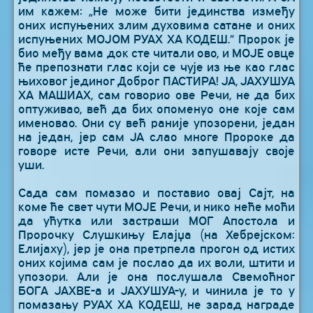
им кажем: „Не може бити јединства између
оних испуњених злим духовима сатане и оних
испуњених МОЈОМ РУАХ ХА КОДЕШ.“ Пророк је
био међу вама док сте читали ово, и МОЈЕ овце
ће препознати глас који се чује из ње као глас
њиховог јединог Доброг ПАСТИРА! ЈА, ЈАХУШУА
ХА МАШИАХ, сам говорио ове Речи, не да бих
оптуживао, већ да бих опоменуо оне које сам
именовао. Они су већ раније упозорени, један
на један, јер сам ЈА слао многе Пророке да
говоре исте Речи, али они запушавају своје
уши.
Сада сам помазао и поставио овај Сајт, на
коме ће свет чути МОЈЕ Речи, и нико неће моћи
да ућутка или застраши МОГ Апостола и
Пророчку Слушкињу Елајџа (на Хебрејском:
Елијаху), јер је она претрпела прогон од истих
оних којима сам је послао да их воли, штити и
упозори. Али је она послушала Свемоћног
БОГА ЈАХВЕ-а и ЈАХУШУА-у, и чинила је то у
помазању РУАХ ХА КОДЕШ, не зарад награде