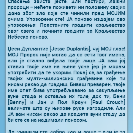
Спасења заиста јесте. Зли пастири, лажни
пророци – нећете поживети ни половину својих
дана због зла које сте чинили пред МОЈИМ
очима. Упозорени сте! ЈА поново издајем ово
упозорење: Престаните градити краљевство
овог свега и почните градити за Краљевство
Небеско поново.
Џеси Дуплантис [Jesse Duplantis], чуј МОЈ глас!
МОЈ Пророк није могао да се сети твог имена,
али је стално виђала твоје лице. ЈА сам јој
ставио твоје име на њене усне јер је морам
употребити да те укорим. Покај се, за грађење
твојих мулти-милионских грађевина које ти
нисам рекао да градиш. Биваш преварен, твоје
име опет бива употребљавано за сакупљање
вуне стада и оставља их голе, док ти, Бени
[Benny] и Јан и Пол Крауч [Paul Crouch]
величате шта су њихове руке изградиле. Али
ЈА вам нисам рекао да крадете вуни стаду да
би сте се на надимали поносом.
Да, учинили сте добро, као и лоше – али је то