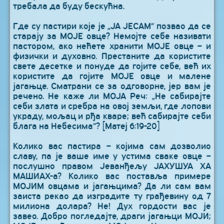
требала да буду бескућна.
Где су пастири које је „ЈА ЈЕСАМ“ позвао да се
старају за МОЈЕ овце? Немојте себе називати
пастором, ако нећете хранити МОЈЕ овце – и
физички и духовно. Престаните да користите
свете десетке и понуде да гојите себе, већ их
користите да гојите МОЈЕ овце и малене
јагањце. Сматрани се за одговорне, јер вам је
речено. Не каже ли МОЈА Реч: „Не сабирајте
себи злата и сребра на овој земљи, где лопови
украду, мољац и рђа кваре; већ сабирајте себи
блага на Небесима“? [Матеј 6:19-20]
Колико вас пастира – којима сам дозволио
славу, па је ваше име у устима сваке овце –
послушно правом Јеванђељу ЈАХУШУА ХА
МАШИАХ-а? Колико вас поставља примере
МОЈИМ овцама и јагањцима? Да ли сам вам
заиста рекао да изградите ту грађевину од 7
милиона долара? Не! Дух гордости вас је
завео. Добро погледајте, драги јагањци МОЈИ;