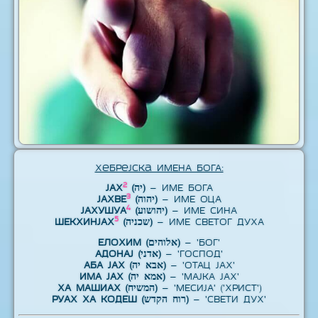
Хебрејска ИМЕНА БОГА:
2
ЈАХ
(יה)
– ИМЕ БОГА
3
ЈАХВЕ
(יהוה)
– ИМЕ ОЦА
4
ЈАХУШУА
(יהושוע)
– ИМЕ СИНА
5
ШЕКХИНЈАХ
(שכניה)
– ИМЕ СВЕТОГ ДУХА
ЕЛОХИМ (אלוהים)
– 'БОГ'
АДОНАЈ (אדני)
– 'ГОСПОД'
АБА ЈАХ (אבא יה)
– 'ОТАЦ ЈАХ'
ИМА ЈАХ (אמא יה)
– 'МАЈКА ЈАХ'
ХА МАШИАХ (המשיח)
– 'МЕСИЈА' ('ХРИСТ')
РУАХ ХА КОДЕШ (רוח הקדש)
– 'СВЕТИ ДУХ'