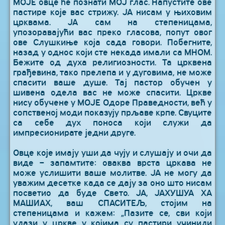
МОЈЕ овце ће познати МОЈ глас. Напустите ове
пастире које вас стрижу. ЈА нисам у њиховим
црквама. ЈА сам на степеницама,
упозоравајући вас преко гласова, попут овог
ове Слушкиње која сада говори. Побегните,
назад у однос који сте некада имали са МНОМ.
Бежите од духа религиозности. Та црквена
грађевина, тако прелепа и у дуговима, не може
спасити ваше душе. Тај пастор обучен у
шивена одела вас не може спасити. Цркве
нису обучене у МОЈЕ Одоре Праведности, већ у
сопственој моди показују прљаве крпе. Свуците
са себе дух поноса који служи да
импресионирате једни друге.
Овце које имају уши да чују и слушају и очи да
виде – запамтите: оваква врста цркава не
може услишити ваше молитве. ЈА не могу да
уважим десетке када се дају за оно што нисам
посветио да буде Свето. ЈА, ЈАХУШУА ХА
МАШИАХ, ваш СПАСИТЕЉ, стојим на
степеницама и кажем: „Пазите се, сви који
улази у цркве у којима су пастири учинили