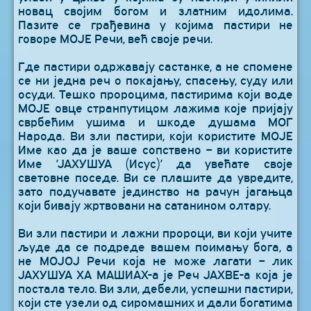
новац својим богом и златним идолима.
Пазите се грађевина у којима пастири не
говоре МОЈЕ Речи, већ своје речи.
Где пастири одржавају састанке, а не спомене
се ни једна реч о покајању, спасењу, суду или
осуди. Тешко пророцима, пастирима који воде
МОЈЕ овце странпутицом лажима које пријају
сврбећим ушима и шкоде душама МОГ
Народа. Ви зли пастири, који користите МОЈЕ
Име као да је ваше сопствено – ви користите
Име ’ЈАХУШУА (Исус)’ да увећате своје
световне поседе. Ви се плашите да увредите,
зато подучавате јединство на рачун јагањца
који бивају жртвовани на сатанином олтару.
Ви зли пастири и лажни пророци, ви који учите
људе да се подреде вашем поимању бога, а
не МОЈОЈ Речи која не може лагати – лик
ЈАХУШУА ХА МАШИАХ-а је Реч ЈАХВЕ-а која је
постала тело. Ви зли, дебели, успешни пастири,
који сте узели од сиромашних и дали богатима