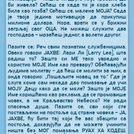
би живела? Сећаш се када ти је кора хлеба
била као гозба? Сећаш се, малена МОЈА? Сада
је твоја једина мотивација да прикупиш
милионе долара. Нора, врати се у брижни
загрљај свог ОЦА. Не можеш служити два
господара – мрзећеш једног, а волети другог.
Пазите се; Реч свим познатим службеницима.
Овако говори ЈАХВЕ: Лари Ли [Larry Lea], шта
радиш то? Зашто си МЕ тако увредио и
користио МОЈЕ Име као превару? Обећавајући
људима молитву – да ћеш се молити за њих, а
онда говорио: „Пошаљите новац за то.“ Где је
слуга коме сам некада дао помазање да учи
МОЈУ Децу како да се моле? Зашто је МОЈЕ
Име коришћено као реклама, да се промовише
човек, а не Краљевство Небеско? Не ради
спасења душа. Пазите се, сви који сте
постављени на постоље од стране човека – ЈА,
ЈАХВЕ, ћу бити тај који ће вас збацити са
постоља, доказујући да не можете учинити
ништа без МОГ помазања РУАХ ХА КОДЕШ.