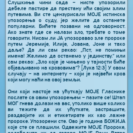
Слушкиња чини сада – нисте упозорили
дебеле пастире да престану ићи својим злим
путевима. Ви сте цензурисали МОЈЕ истинска
упозорења о суду, јер желите да останете
популарни. Бићете позвани на одговорност.
Ако знате где се налази зло, требате о томе
говорити. Нисам ли ЈА упозоравао зле пророке
путем Јеремије, Илије, Јована, Јоне и тако
даље? Да ли сам рекао: „Пст, не помињи
имена! Желимо да останемо у јединству.“ или
сам рекао: „Зло које је чињено у тајности биће
објављивано на крововима“? [Лука 12:3] У овом
случају – на интернету – који је највећи кров
који могу наћи на овој земљи.
Они који настоје на ућуткају МОЈЕ Гласнике
послате са овим упозорењем – пазите се! Штап
МОГ гнева долази на вас, утолико више колико
ви тежите да их ућуткате, застрашите,
раздвојите их и етикетирате их као лажне
пророке. Упозорени сте. Ово је година БОЖИЈА
које сте се плашили. Одвежите МОЈЕ Пророке,