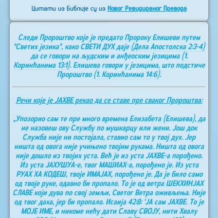
Цитати из Библије су из
Новог Ревидираног Превода
Следи Пророштво које је предато Пророку Елишеви путем
"Светих језика", како СВЕТИ ДУХ даје
(Дела Апостолска 2:3-4)
да се говори на људским и анђеоским језицима
(1.
Коринћанима 13:1)
. Елишева говори у језицима, што подстиче
Пророштво
(1. Коринћанима 14:6)
.
Речи које је ЈАХВЕ рекао да се ставе пре сваког Пророштва:
„Упозорио сам те пре много времена Елизабета (Елишева), да
не назовеш ову Службу по мушкарцу или жени. Још док
Служба није ни постојала, ставио сам то у твој дух. Јер
ништа од овога није учињено твојим рукама. Ништа од овога
није дошло из твојих уста. Већ је из уста ЈАХВЕ-а порођено.
Из уста ЈАХУШУА-е, твог МАШИАХ-а, порођено је. Из уста
РУАХ ХА КОДЕШ, твоје ИМАЈАХ, порођено је. Да је било само
од твоје руке, одавно би пропало. То је од ветра ШЕКХИНЈАХ
СЛАВЕ који дува по свој земљи, Светог Ветра оживљења. Није
од твог даха, јер би пропало. Исаија 42:8: 'ЈА сам ЈАХВЕ. То је
МОЈЕ ИМЕ, и никоме нећу дати Славу СВОЈУ, нити Хвалу