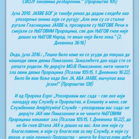
СВОЈУ ликовима резбареним.'” (Пророштво 105)
Јула 2010. ЈАХВЕ БОГ је такође рекао да додам следеће као
упозорење онима који се ругају: „Али они су се стално
ругали Гласницима ЈАХВЕ-а, презирали су ЊЕГОВЕ Речи и
смејали се ЊЕГОВИМ Пророцима, све док ЊЕГОВ гнев није
дошао на ЊЕГОВ Народ, те више није било лека.” (2.
Дневника 36:16)
Онда, јула 2016.: „Тешко било коме ко се усуди да покуша да
нашкоди овим двома Помазаних. Зажалићете дан када сте се
уопште родили. Не дирајте МОЈЕ Помазанике, нити чините
зла овим двома Пророцима (Псалам 105:15, 1. Дневника 16:22).
Било би вам боље када бих ЈА, АБА ЈАХВЕ, ишчупао ваш
језик!“ (Пророштво 128)
И од Пророка Езре: „Упозоравам вас сада – све оне који
нападају ову Службу и Пророштва, и Елишеву и мене, све
Службенике Аmightywind Службе – упозоравам вас сада: не
дирајте ЈАХ-ове Помазанике и не чините ЊЕГОВИМ
Пророцима никаквог зла (Псалам 105:15, 1. Дневника 16:22), да
не би гнев Штапа ЈАХ-а дошао на вас. Али они који су
благословени, и који су благослов за ову Службу, и који су
верни, и који примају Пророштва – многи ће благослови доћи