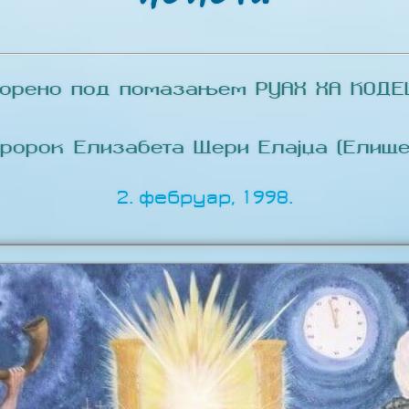
ворено под помазањем РУАХ ХА КОДЕШ
Пророк Елизабета Шери Елајџа (Елише
2. фебруар, 1998.