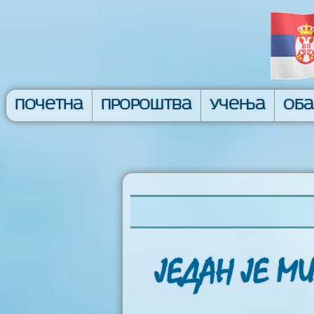
Почетна
Пророштва
Учења
Об
ЈЕДАН ЈЕ М