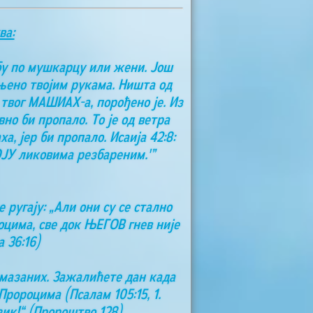
ва:
бу по мушкарцу или жени. Још
чињено твојим рукама. Ништа од
 твог МАШИАХ-а, порођено је. Из
но би пропало. То је од ветра
, јер би пропало. Исаија 42:8:
ОЈУ ликовима резбареним.'”
 ругају: „Али они су се стално
цима, све док ЊЕГОВ гнев није
 36:16)
омазаних. Зажалићете дан када
ророцима (Псалам 105:15, 1.
зик!“ (Пророштво 128)