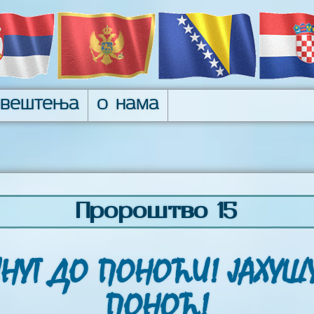
авештења
О нама
Пророштво 15
ИНУТ ДО ПОНОЋИ! ЈАХУШ
ПОНОЋ!