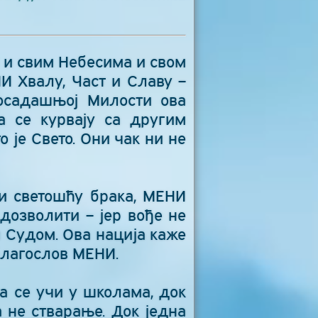
 и свим Небесима и свом
И Хвалу, Част и Славу –
осадашњој Милости ова
а се курвају са другим
 је Свето. Они чак ни не
 и светошћу брака, МЕНИ
дозволити – јер вође не
 Судом. Ова нација каже
благослов МЕНИ.
а се учи у школама, док
а не стварање. Док једна