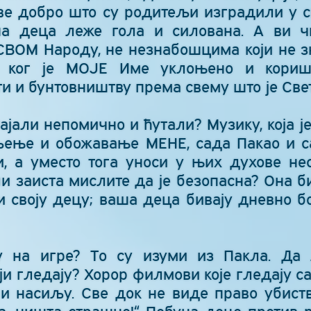
е добро што су родитељи изградили у св
а деца леже гола и силована. А ви ч
 СВОМ Народу, не незнабошцима који не з
з ког је МОЈЕ Име уклоњено и коришћ
и и бунтовништву према свему што је Свет
али непомично и ћутали? Музику, која је
ење и обожавање МЕНЕ, сада Пакао и са
, а уместо тога уноси у њих духове нес
и заиста мислите да је безопасна? Она б
и своју децу; ваша деца бивају дневно
 на игре? То су изуми из Пакла. Да
ји гледају? Хорор филмови које гледају 
и насиљу. Све док не виде право убист