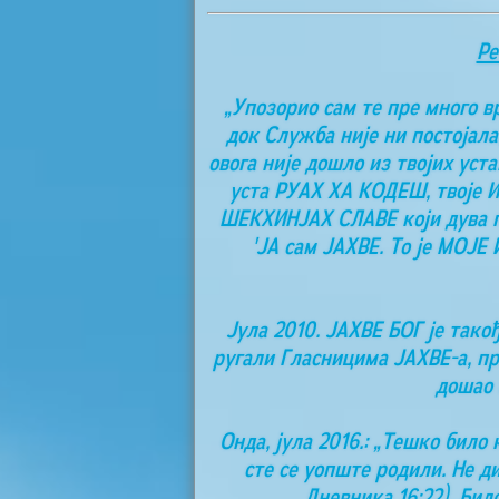
Ре
„Упозорио сам те пре много 
док Служба није ни постојала,
овога није дошло из твојих уст
уста РУАХ ХА КОДЕШ, твоје ИМ
ШЕКХИНЈАХ СЛАВЕ који дува по 
'ЈА сам ЈАХВЕ. То је МОЈЕ
Јула 2010. ЈАХВЕ БОГ је такођ
ругали Гласницима ЈАХВЕ-а, п
дошао 
Онда, јула 2016.: „Тешко бил
сте се уопште родили. Не д
Дневника 16:22). Бил