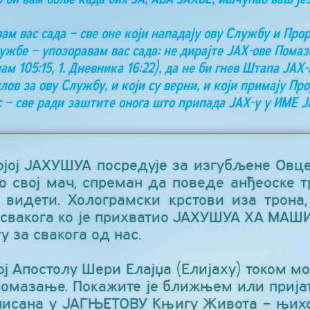
ам вас сада – све оне који нападају ову Службу и Про
жбе – упозоравам вас сада: не дирајте ЈАХ-ове Пом
 105:15, 1. Дневника 16:22), да не би гнев Штапа ЈАХ-
слов за ову Службу, и који су верни, и који примају П
с – све ради заштите онога што припада ЈАХ-у у ИМЕ 
којој ЈАХУШУА посредује за изгубљене Овц
ао свој мач, спреман да поведе анђеоске тр
 видети. Холограмски крстови иза трона
 свакога ко је прихватио ЈАХУШУА ХА МАШИА
у за свакога од нас.
ој Апостолу Шери Елајџа (Елијаху) током мо
Помазање. Покажите је ближњем или пријат
писана у ЈАГЊЕТОВУ Књигу Живота – њих