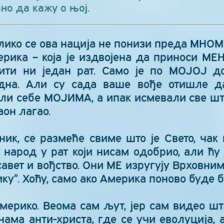
но да кажу о њој.
олико се ова нација не понизи преда МНОМ
ерика – која је издвојена да приноси МЕН
ити ни један рат. Само је по МОЈОЈ д
дна. Али су сада ваше вође отишле д
ли себе МОЈИМА, а ипак исмевали све што
аон лагао.
ик, се размеће свиме што је Свето, чак
 народ у рат који нисам одобрио, али ћу 
авет и вођство. Они МЕ изругују Врховним
ку“. Хоћу, само ако Америка поново буде 
Америко. Веома сам љут, јер сам видео шт
ама анти-христа, где се учи еволуција, 