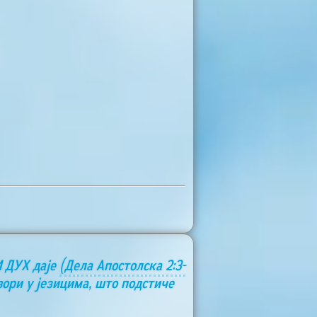
И ДУХ даје
(Дела Апостолска 2:3-
вори у језицима, што подстиче