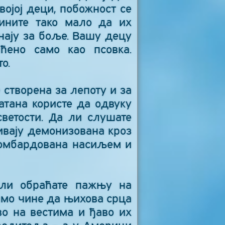
ојој деци, побожност се
ините тако мало да их
нају за боље. Вашу децу
ено само као псовка.
о.
 створена за лепоту и за
тана користе да одвуку
ветости. Да ли слушате
ивају демонизована кроз
 бомбардована насиљем и
 ли обраћате пажњу на
само чине да њихова срца
во на вестима и ђаво их