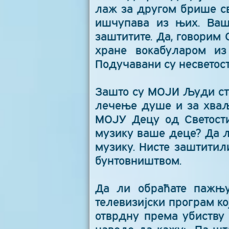
лаж за другом брише св
ишчупава из њих. Ваш
заштитите. Да, говорим
хране вокабуларом и
Подучавани су несветост
Зашто су МОЈИ Људи стај
лечење душе и за хваљ
МОЈУ Децу од Светости
музику ваше деце? Да л
музику. Нисте заштитил
бунтовништвом.
Да ли обраћате пажњу
телевизијски програм ко
отврдну према убиству 