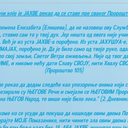
чи које је ЈАХВЕ рекао да се ставе пре сваког Пророшт
времена Елизабета (Елишева), да не назовеш ову Служ
 ставио сам то у твој дух. Јер ништа од овога није у
а. Већ је из уста ЈАХВЕ-а порођено. Из уста ЈАХУШУА-е,
АЈАХ, порођено је. Да је било само од твоје руке, одав
свој земљи, Светог Ветра оживљења. Није од твог даха
 ИМЕ, и никоме нећу дати Славу СВОЈУ, нити Хвалу СВ
(Пророштво 105)
е рекао да додам следеће као упозорење онима који се
резирали су ЊЕГОВЕ Речи и смејали се ЊЕГОВИМ Проро
на ЊЕГОВ Народ, те више није било лека.” (2. Дневника
о коме ко се усуди да покуша да нашкоди овим двома П
ирајте МОЈЕ Помазанике, нити чините зла овим двома П
о би вам боље када бих ЈА, АБА ЈАХВЕ, ишчупао ваш је