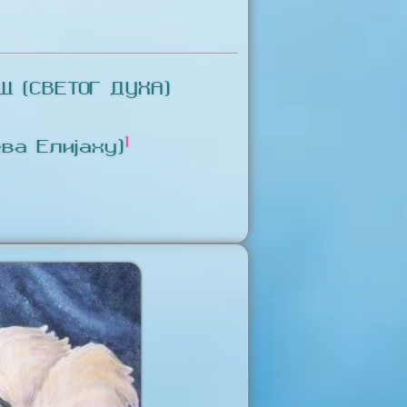
 (СВЕТОГ ДУХА)
1
ва Елијаху)