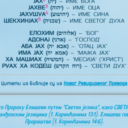
ЈАХ
(יה)
– ИМЕ БОГА
3
ЈАХВЕ
(יהוה)
– ИМЕ ОЦА
4
ЈАХУШУА
(יהושוע)
– ИМЕ СИНА
5
ШЕКХИНЈАХ
(שכניה)
– ИМЕ СВЕТОГ ДУХА
ЕЛОХИМ (אלוהים)
– 'БОГ'
АДОНАЈ (אדני)
– 'ГОСПОД'
АБА ЈАХ (אבא יה)
– 'ОТАЦ ЈАХ'
ИМА ЈАХ (אמא יה)
– 'МАЈКА ЈАХ'
ХА МАШИАХ (המשיח)
– 'МЕСИЈА' ('ХРИСТ')
РУАХ ХА КОДЕШ (רוח הקדש)
– 'СВЕТИ ДУХ'
Цитати из Библије су из
Новог Ревидираног Превода
то Пророку Елишеви путем "Светих језика", како СВЕТ
 анђеоским језицима
(1. Коринћанима 13:1)
. Елишева го
Пророштво
(1. Коринћанима 14:6)
.