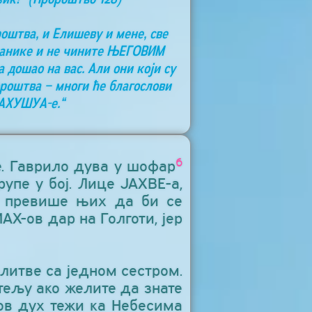
роштва, и Елишеву и мене, све
азанике и не чините ЊЕГОВИМ
а дошао на вас. Али они који су
ророштва – многи ће благослови
ЈАХУШУА-е.“
6
е. Гаврило дува у шофар
упе у бој. Лице ЈАХВЕ-а,
, превише њих да би се
Х-ов дар на Голготи, јер
литве са једном сестром.
ељу ако желите да знате
ов дух тежи ка Небесима