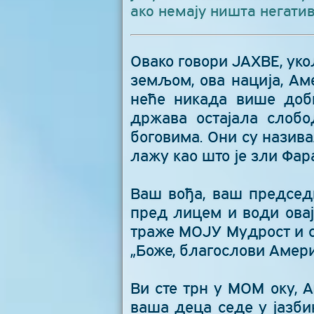
ако немају ништа негатив
Овако говори ЈАХВЕ, ук
земљом, ова нација, Ам
неће никада више доб
држава остајала слобо
боговима. Они су назива
лажу као што је зли Фар
Ваш вођа, ваш председн
пред лицем и води овај
траже МОЈУ Мудрост и с
„Боже, благослови Амери
Ви сте трн у МОМ оку, 
ваша деца седе у јазбин