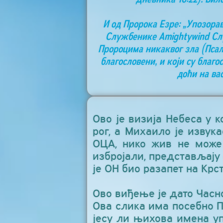
И од Пророка Езре: „Упозорав
Службенике Аmightywind Слу
Пророцима никаквог зла (Псалам
благословени, и који су благо
доћи на ва
Ово је визија Небеса у 
рог, а Михаило је извук
ОЦА, нико жив не може
избројали, представљају
је ОН био разапет на Крст
Ово виђење је дато Часн
Ова слика има посебно 
јесу ли њихова имена у