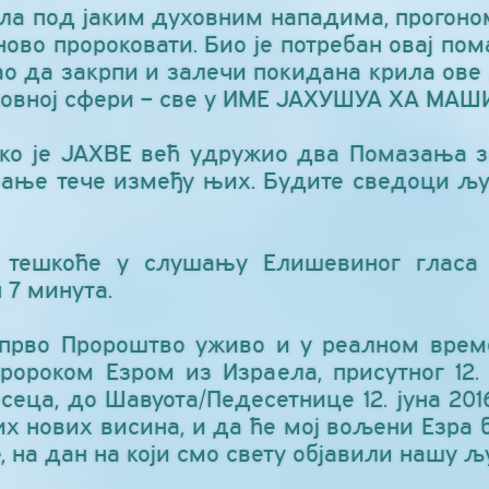
ила под јаким духовним нападима, прогоно
ново пророковати. Био је потребан овај пом
ао да закрпи и залечи покидана крила ов
уховној сфери – све у ИМЕ ЈАХУШУА ХА МАШ
ко је ЈАХВЕ већ удружио два Помазања за
зање тече између њих. Будите сведоци љу
тешкоће у слушању Елишевиног гласа 
 7 минута.
 прво Пророштво уживо и у реалном врем
Пророком Езром из Израела, присутног 12.
сеца, до Шавуота/Педесетнице 12. јуна 201
вих нових висина, и да ће мој вољени Езра 
 на дан на који смо свету објавили нашу љу