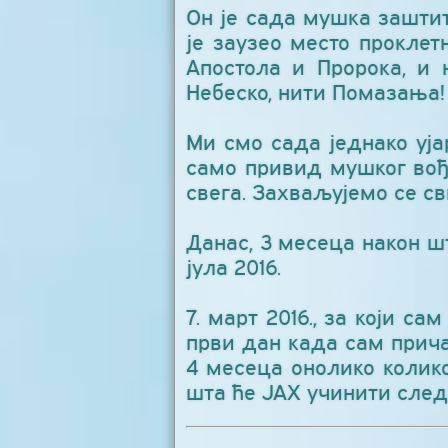
Он је сада мушка заштит
је заузео место проклет
Апостола и Пророка, и 
Небеско, нити Помазања!
Ми смо сада једнако уја
само привид мушког вођ
свега. Захваљујемо се с
Данас, 3 месеца након шт
јула 2016.
7. март 2016., за који с
први дан када сам прича
4 месеца онолико колико
шта ће ЈАХ учинити след