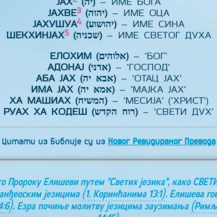
ЈАХ
(יה)
– ИМЕ БОГА
3
ЈАХВЕ
(יהוה)
– ИМЕ ОЦА
4
ЈАХУШУА
(יהושוע)
– ИМЕ СИНА
5
ШЕКХИНЈАХ
(שכניה)
– ИМЕ СВЕТОГ ДУХА
ЕЛОХИМ (אלוהים)
– 'БОГ'
АДОНАЈ (אדני)
– 'ГОСПОД'
АБА ЈАХ (אבא יה)
– 'ОТАЦ ЈАХ'
ИМА ЈАХ (אמא יה)
– 'МАЈКА ЈАХ'
ХА МАШИАХ (המשיח)
– 'МЕСИЈА' ('ХРИСТ')
РУАХ ХА КОДЕШ (רוח הקדש)
– 'СВЕТИ ДУХ'
Цитати из Библије су из
Новог Ревидираног Превода
то Пророку Елишеви путем "Светих језика", како СВЕТ
 анђеоским језицима
(1. Коринћанима 13:1)
. Елишева го
4:6)
. Езра почиње молитву језицима заузимања
(Римљ