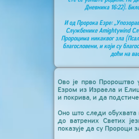
Дневника 16:22). Бил
И од Пророка Езре: „Упозорав
Службенике Аmightywind Слу
Пророцима никаквог зла (Псалам
благословени, и који су благо
доћи на ва
Ово је прво Пророштво 
Езром из Израела и Ели
и покрива, и да подстич
Оно што следи обухвата њ
до ватрених Светих јез
показује да су Пророци з