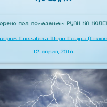
ворено под помазањем РУАХ ХА КОДЕШ
Пророк Елизабета Шери Елајџа (Елише
12. април, 2016.