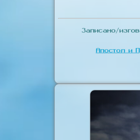
Записано/изго
Апостол и 