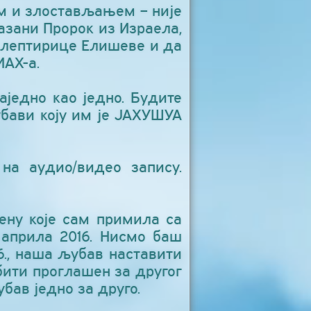
м и злостављањем – није
азани Пророк из Израела,
е лептирице Елишеве и да
ИАХ-а.
једно као једно. Будите
бави коју им је ЈАХУШУА
на аудио/видео запису.
ену које сам примила са
 априла 2016. Нисмо баш
6., наша љубав наставити
бити проглашен за другог
бав једно за друго.