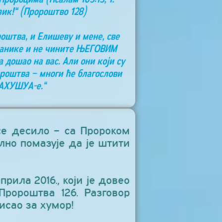
зик!“ (Пророштво 128)
роштва, и Елишеву и мене, све
азанике и не чините ЊЕГОВИМ
а дошао на вас. Али они који су
ророштва – многи ће благослови
ЈАХУШУА-е.“
се десило – са Пророком
но помазује да је штити
рила 2016., који је довео
Пророштва 126. Разговор
исао за хумор!