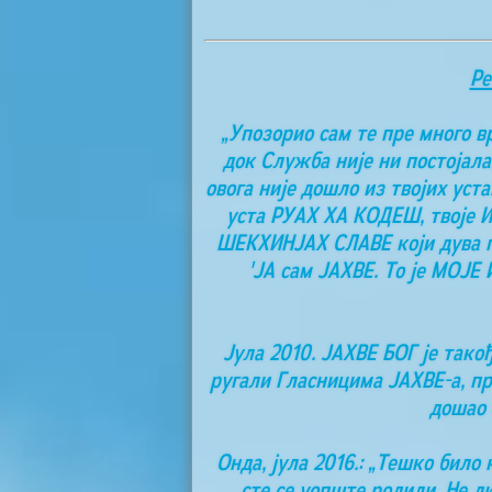
Ре
„Упозорио сам те пре много 
док Служба није ни постојала,
овога није дошло из твојих уст
уста РУАХ ХА КОДЕШ, твоје ИМ
ШЕКХИНЈАХ СЛАВЕ који дува по 
'ЈА сам ЈАХВЕ. То је МОЈЕ
Јула 2010. ЈАХВЕ БОГ је такођ
ругали Гласницима ЈАХВЕ-а, п
дошао 
Онда, јула 2016.: „Тешко бил
сте се уопште родили. Не д