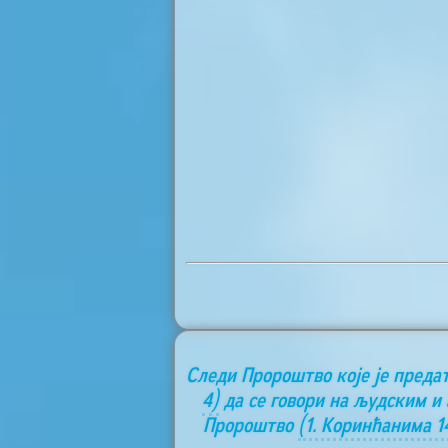
Следи Пророштво које је преда
4)
да се говори на људским и
Пророштво
(1. Коринћанима 1