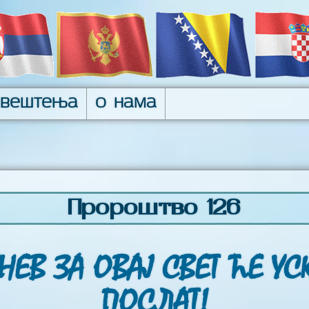
авештења
О нама
Пророштво 126
НЕВ ЗА ОВАЈ СВЕТ ЋЕ УС
ПОСЛАТ!