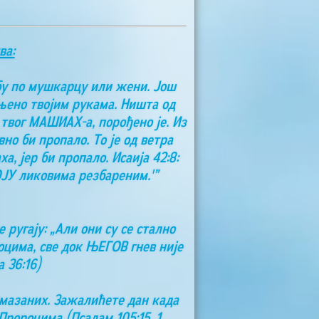
ва:
бу по мушкарцу или жени. Још
чињено твојим рукама. Ништа од
 твог МАШИАХ-а, порођено је. Из
но би пропало. То је од ветра
, јер би пропало. Исаија 42:8:
ОЈУ ликовима резбареним.'”
 ругају: „Али они су се стално
цима, све док ЊЕГОВ гнев није
 36:16)
омазаних. Зажалићете дан када
ророцима (Псалам 105:15, 1.