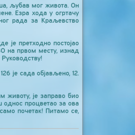
ша, љубав мог живота. Он
ене. Езра хода у огртачу
рног рада за Краљевство
де је претходно постојао
О на првом месту, изнад
 Руководству!
26 је сада објављено, 12.
ом животу, је заправо био
ш однос процветао за ова
само почетак! Питамо се,