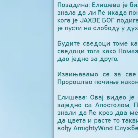
Позадина: Елишева је б
знала да ли ће икада по
кога је ЈАХВЕ БОГ подиг
је пусти на слободу у д
Будите сведоци томе ка
сведоци тога како Пома
дао једно за друго.
Извињавамо се за све 
Пророштво почиње након
Елишева: Овај видео је
заједно са Апостолом, 
знали да ће кроз два ме
да цвета и расте то так
вођу AmightyWind Службе,