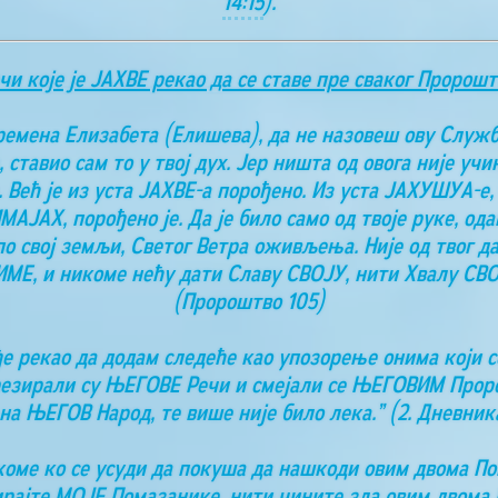
14:15
).
чи које је ЈАХВЕ рекао да се ставе пре сваког Пророшт
времена Елизабета (Елишева), да не назовеш ову Служ
 ставио сам то у твој дух. Јер ништа од овога није у
а. Већ је из уста ЈАХВЕ-а порођено. Из уста ЈАХУШУА-е,
АЈАХ, порођено је. Да је било само од твоје руке, одав
свој земљи, Светог Ветра оживљења. Није од твог даха
 ИМЕ, и никоме нећу дати Славу СВОЈУ, нити Хвалу СВ
(Пророштво 105)
е рекао да додам следеће као упозорење онима који се
резирали су ЊЕГОВЕ Речи и смејали се ЊЕГОВИМ Проро
на ЊЕГОВ Народ, те више није било лека.” (2. Дневника
о коме ко се усуди да покуша да нашкоди овим двома П
ирајте МОЈЕ Помазанике, нити чините зла овим двома П