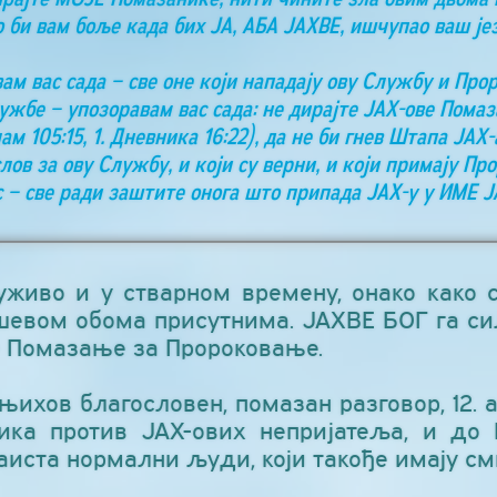
о би вам боље када бих ЈА, АБА ЈАХВЕ, ишчупао ваш је
ам вас сада – све оне који нападају ову Службу и Про
жбе – упозоравам вас сада: не дирајте ЈАХ-ове Пом
 105:15, 1. Дневника 16:22), да не би гнев Штапа ЈАХ-
слов за ову Службу, и који су верни, и који примају П
с – све ради заштите онога што припада ЈАХ-у у ИМЕ 
уживо и у стварном времену, онако како 
шевом обома присутнима. ЈАХВЕ БОГ га сил
е Помазање за Пророковање.
ихов благословен, помазан разговор, 12. ап
ика против ЈАХ-ових непријатеља, и до 
аиста нормални људи, који такође имају см