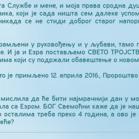
а Службе и мене, и моја права сродна ду
ника, који је сада ништа сем далеке успом
никада се не стиди доброг старог напо
рамљени у руковођењу и у љубави, тамо г
е. И ја и Езра постављамо СВЕТО ТРОЈСТВ
вима који су подржали обавештење о новом
о је примљено 12. априла 2016., Пророштво 1
ам мислила да ће бити најмрачнији дан у м
ла са Езром. БОГ Свемоћни каже да је на
 осталима треба преко 4 година, а ово је 
еће?