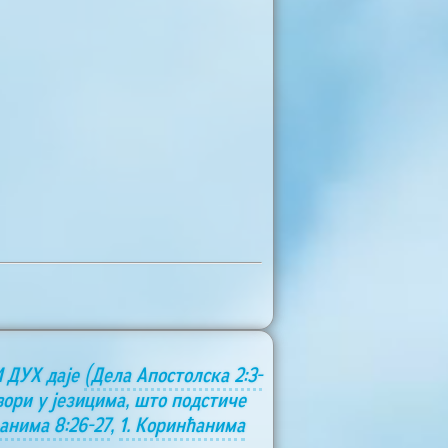
И ДУХ даје
(Дела Апостолска 2:3-
вори у језицима, што подстиче
анима 8:26-27
,
1. Коринћанима