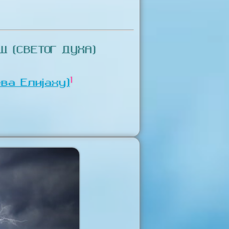
 (СВЕТОГ ДУХА)
1
ва Елијаху)