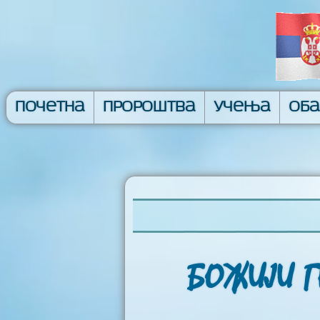
Почетна
Пророштва
Учења
Об
БОЖИЈИ Г