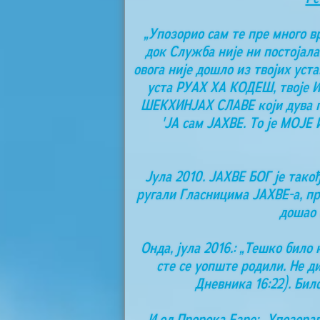
„Упозорио сам те пре много 
док Служба није ни постојала,
овога није дошло из твојих уст
уста РУАХ ХА КОДЕШ, твоје ИМ
ШЕКХИНЈАХ СЛАВЕ који дува по 
'ЈА сам ЈАХВЕ. То је МОЈЕ
Јула 2010. ЈАХВЕ БОГ је такођ
ругали Гласницима ЈАХВЕ-а, п
дошао 
Онда, јула 2016.: „Тешко бил
сте се уопште родили. Не д
Дневника 16:22). Бил
И од Пророка Езре: „Упозорав