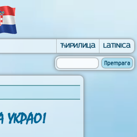
Ћирилица
Latinica
А УКРАО!