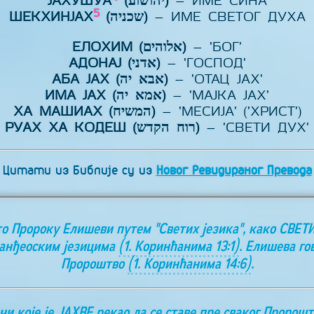
ЈАХУШУА
(יהושוע)
– ИМЕ СИНА
5
ШЕКХИНЈАХ
(שכניה)
– ИМЕ СВЕТОГ ДУХА
ЕЛОХИМ (אלוהים)
– 'БОГ'
АДОНАЈ (אדני)
– 'ГОСПОД'
АБА ЈАХ (אבא יה)
– 'ОТАЦ ЈАХ'
ИМА ЈАХ (אמא יה)
– 'МАЈКА ЈАХ'
ХА МАШИАХ (המשיח)
– 'МЕСИЈА' ('ХРИСТ')
РУАХ ХА КОДЕШ (רוח הקדש)
– 'СВЕТИ ДУХ'
Цитати из Библије су из
Новог Ревидираног Превода
то Пророку Елишеви путем "Светих језика", како СВЕТ
 анђеоским језицима
(1. Коринћанима 13:1)
. Елишева го
Пророштво
(1. Коринћанима 14:6)
.
чи које је ЈАХВЕ рекао да се ставе пре сваког Пророшт