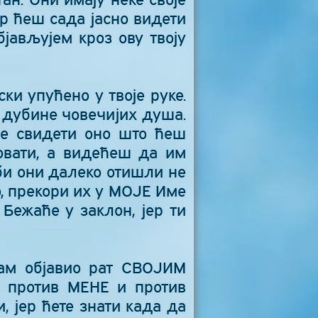
ер ћеш сада јасно видети
бјављујем кроз ову твоју
ки упућено у твоје руке.
 дубине човечијих душа.
ће свидети оно што ћеш
овати, а видећеш да им
 би они далеко отишли не
о, прекори их у МОЈЕ Име
Бежаће у заклон, јер ти
сам објавио рат СВОЈИМ
ју против МЕНЕ и против
, јер ћете знати када да