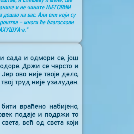
азанике и не чините ЊЕГОВИМ
а дошао на вас. Али они који су
ророштва – многи ће благослови
ЈАХУШУА-е.“
ђи сада и одмори се, још
одоре. Држи се чврсто и
ер ово није твоје дело,
твој труд није узалудан.
 бити враћено набијено,
овек подаје и подржи то
света, већ од света који