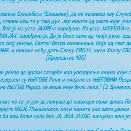
времена Елизабета (Елишева), да не назовеш ову Служ
 ставио сам то у твој дух. Јер ништа од овога није у
а. Већ је из уста ЈАХВЕ-а порођено. Из уста ЈАХУШУА-е,
АЈАХ, порођено је. Да је било само од твоје руке, одав
свој земљи, Светог Ветра оживљења. Није од твог даха
 ИМЕ, и никоме нећу дати Славу СВОЈУ, нити Хвалу СВ
(Пророштво 105)
е рекао да додам следеће као упозорење онима који се
резирали су ЊЕГОВЕ Речи и смејали се ЊЕГОВИМ Проро
на ЊЕГОВ Народ, те више није било лека.” (2. Дневника
о коме ко се усуди да покуша да нашкоди овим двома П
ирајте МОЈЕ Помазанике, нити чините зла овим двома П
о би вам боље када бих ЈА, АБА ЈАХВЕ, ишчупао ваш је
ам вас сада – све оне који нападају ову Службу и Про