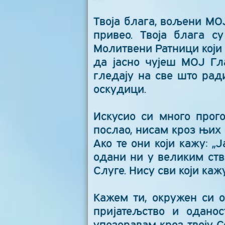
Твоја блага, вољени МОЈ
привео. Твоја блага с
Молитвени Ратници који 
да јасно чујеш МОЈ Гла
гледају на све што рад
оскудици.
Искусио си много прого
послао, нисам кроз њих 
Ако те они који кажу: „
одани ни у великим ств
Слуге. Нису сви који кажу
Кажем ти, окружен си о
пријатељство и оданос
упозоравам кроз твоју С