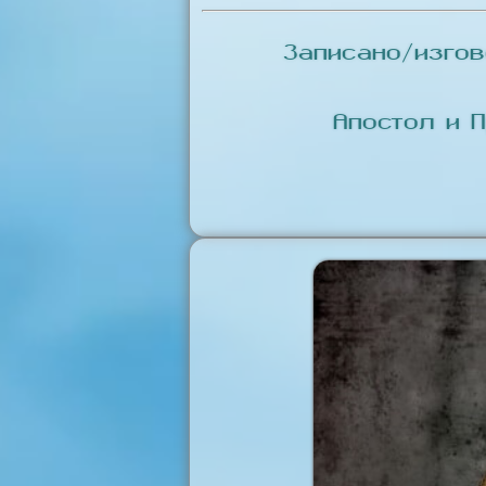
Записано/изго
Апостол и 