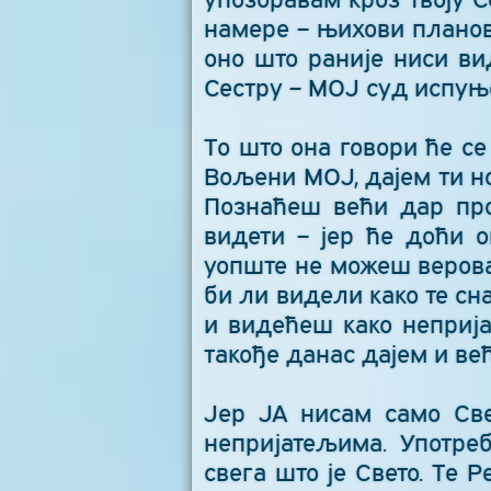
намере – њихови планови
оно што раније ниси вид
Сестру – МОЈ суд испу
То што она говори ће се
Вољени МОЈ, дајем ти н
Познаћеш већи дар про
видети – јер ће доћи 
уопште не можеш вероват
би ли видели како те сн
и видећеш како неприја
такође данас дајем и ве
Јер ЈА нисам само Све
непријатељима. Употреб
свега што је Свето. Те 