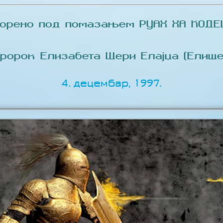
ворено под помазањем РУАХ ХА КОДЕШ
Пророк Елизабета Шери Елајџа (Елише
4. децембар, 1997.