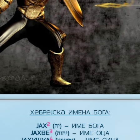
Хебрејска ИМЕНА БОГА:
2
ЈАХ
(יה)
– ИМЕ БОГА
3
ЈАХВЕ
(יהוה)
– ИМЕ ОЦА
4