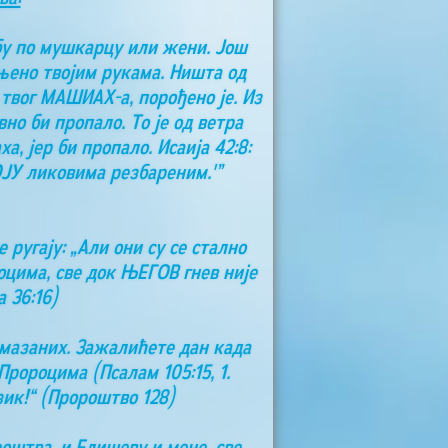
бу по мушкарцу или жени. Још
чињено твојим рукама. Ништа од
 твог МАШИАХ-а, порођено је. Из
но би пропало. То је од ветра
, јер би пропало. Исаија 42:8:
ОЈУ ликовима резбареним.'”
 ругају: „Али они су се стално
цима, све док ЊЕГОВ гнев није
 36:16)
омазаних. Зажалићете дан када
ророцима (Псалам 105:15, 1.
зик!“ (Пророштво 128)
роштва, и Елишеву и мене, све