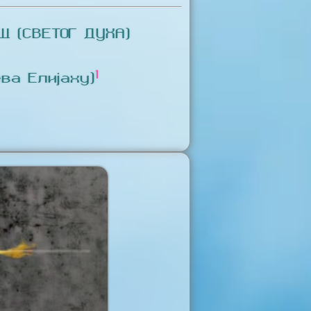
 (СВЕТОГ ДУХА)
1
ва Елијаху)