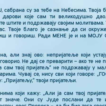
, сабрана су за тебе на Небесима. Твоја 
у дарови које сам ти великодушно дао
те штите и подржавају својим молитвама. 
с. Твоје благо је сазнање да си окруж
иш и говориш. Ради МЕНЕ је и на МОЈУ 
на, али знај ово: непријатеље који уста
говорио. Не дај се преварити – ако те не п
Ја сам твој пријатељ“ не подржавају у м
арима. Чувај се, нису сви који говоре: „
: „Пријатељу,“ твоји пријатељи.
нима који кажу: „Али ја сам твој пријате
т значе. Они су Јуде послани да те 
естру, овог Пророка – да би био тога свест