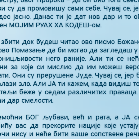
 су да промовишу сами себе. Чувај се, ј
ео јасно. Данас ти је дат нов дар и то о
њен МОЈИМ РУАХ ХА КОДЕШ-ом.
 збити док будеш читао ово писмо Божанс
ово Помазање да би могао да загледаш у
ницљивости него раније. Али ти се не
они за које си мислио да им можеш вер
и. Они су прерушене Јуде. Чувај се, јер
алази зло. Али ЈА ти кажем, када видиш т
тељи беже у седам различитих праваца. 
ћи дар смелости.
моћни БОГ љубави, већ и рата, а ЈА 
ићу вас да прекорите нације које уста
Речи нису и неће бити ваше сопствене речи