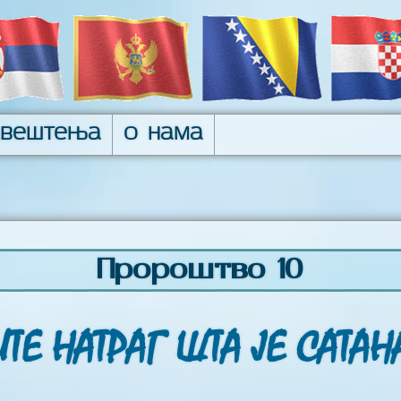
авештења
О нама
Пророштво 10
ТЕ НАТРАГ ШТА ЈЕ САТАН