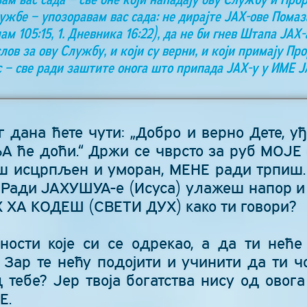
жбе – упозоравам вас сада: не дирајте ЈАХ-ове Пом
 105:15, 1. Дневника 16:22), да не би гнев Штапа ЈАХ-
слов за ову Службу, и који су верни, и који примају П
с – све ради заштите онога што припада ЈАХ-у у ИМЕ 
 дана ћете чути: „Добро и верно Дете, у
ће доћи.“ Држи се чврсто за руб МОЈЕ 
еш исцрпљен и уморан, МЕНЕ ради трпиш. Ј
 Ради ЈАХУШУА-е (Исуса) улажеш напор и 
Х ХА КОДЕШ (СВЕТИ ДУХ) како ти говори?
ости које си се одрекао, а да ти неће
 Зар те нећу подојити и учинити да ти ч
 тебе? Јер твоја богатства нису од овога 
Е.