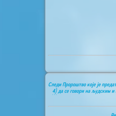
Следи Пророштво које је преда
4)
да се говори на људским и
Ре