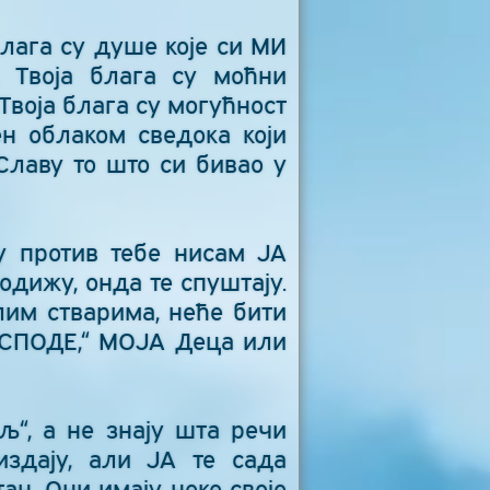
блага су душе које си МИ
. Твоја блага су моћни
Твоја блага су могућност
ен облаком сведока који
Славу то што си бивао у
ју против тебе нисам ЈА
одижу, онда те спуштају.
алим стварима, неће бити
ГОСПОДЕ,“ МОЈА Деца или
љ“, а не знају шта речи
издају, али ЈА те сада
ан. Они имају неке своје