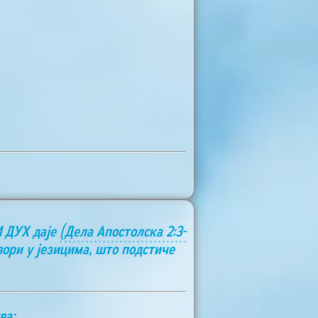
И ДУХ даје
(Дела Апостолска 2:3-
вори у језицима, што подстиче
ва: