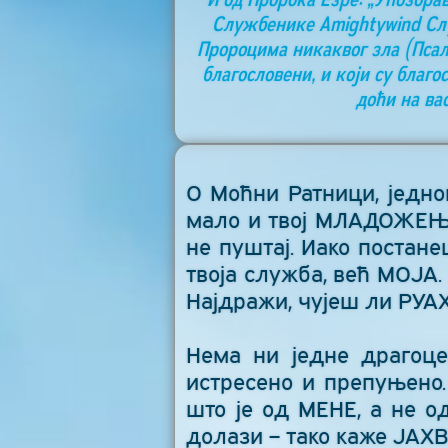
Службенике Аmightywind Слу
Пророцима никаквог зла (Псалам
благословени, и који су благо
доћи на ва
О Моћни Ратници, једног
мало и твој МЛАДОЖЕЊА 
не пуштај. Иако постан
твоја служба, већ МОЈА.
Најдражи, чујеш ли РУА
Нема ни једне драгоцен
истресено и препуњено.
што је од МЕНЕ, а не од
долази – тако каже ЈАХВ