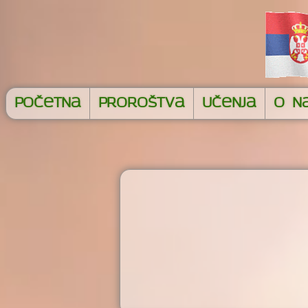
Početna
Proroštva
Učenja
O n