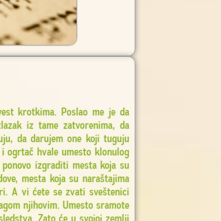
est krotkima. Poslao me je da
zlazak iz tame zatvorenima, da
ju, da darujem one koji tuguju
 i ogrtač hvale umesto klonulog
 ponovo izgraditi mesta koja su
ove, mesta koja su naraštajima
ri. A vi ćete se zvati sveštenici
blagom njihovim. Umesto sramote
ledstva. Zato će u svojoj zemlji