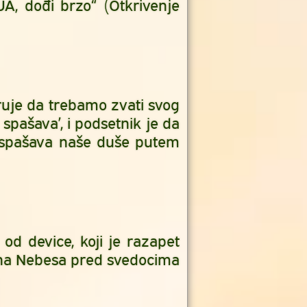
A, dođi brzo“ (Otkrivenje
uje da trebamo zvati svog
ašava’, i podsetnik je da
 spašava naše duše putem
od device, koji je razapet
g na Nebesa pred svedocima