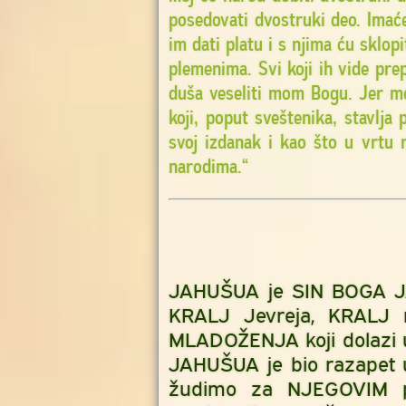
posedovati dvostruki deo. Imać
im dati platu i s njima ću sklo
plemenima. Svi koji ih vide pr
duša veseliti mom Bogu. Jer me
koji, poput sveštenika, stavlja
svoj izdanak i kao što u vrtu 
narodima.“
JAHUŠUA je SIN BOGA JA
KRALJ Jevreja, KRALJ 
MLADOŽENJA koji dolazi 
JAHUŠUA je bio razapet u
žudimo za NJEGOVIM p