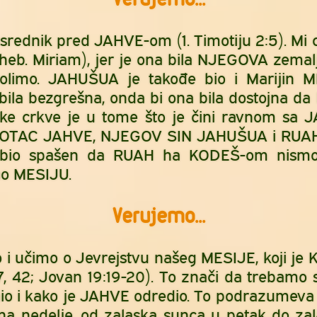
ednik pred JAHVE-om (1. Timotiju 2:5). Mi c
b. Miriam), jer je ona bila NJEGOVA zemaljs
molimo. JAHUŠUA je takođe bio i Marijin 
ila bezgrešna, onda bi ona bila dostojna d
ičke crkve je u tome što je čini ravnom sa
u OTAC JAHVE, NJEGOV SIN JAHUŠUA i RUAH
i bio spašen da RUAH ha KODEŠ-om nismo 
o MESIJU.
Verujemo...
 učimo o Jevrejstvu našeg MESIJE, koji je 
7, 42; Jovan 19:19-20). To znači da trebamo 
nio i kako je JAHVE odredio. To podrazumeva
a nedelje, od zalaska sunca u petak do za