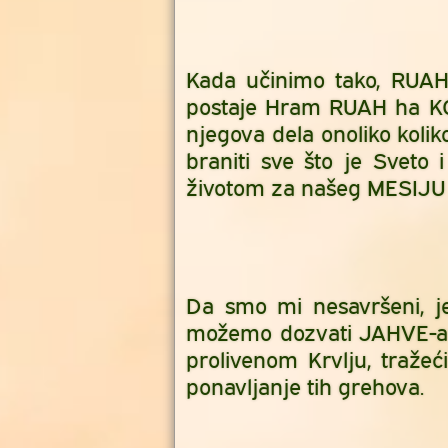
Kada učinimo tako, RUAH
postaje Hram RUAH ha KOD
njegova dela onoliko kol
braniti sve što je Sveto 
životom za našeg MESIJU i
Da smo mi nesavršeni, j
možemo dozvati JAHVE-a
prolivenom Krvlju, traže
ponavljanje tih grehova.