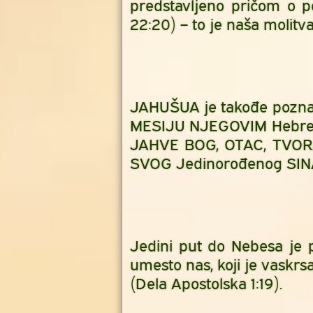
predstavljeno pričom o p
22:20) – to je naša molitva
JAHUŠUA je takođe poznat
MESIJU NJEGOVIM Hebrejsk
JAHVE BOG, OTAC, TVORAC
SVOG Jedinorođenog SIN
Jedini put do Nebesa je p
umesto nas, koji je vaskr
(Dela Apostolska 1:19).