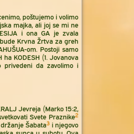
enimo, poštujemo i volimo
ka majka, ali joj se mi ne
MESIJA i ona GA je zvala
a bude Krvna Žrtva za greh
 JAHUŠUA-om. Postoji samo
 ha KODESH (1. Jovanova
privedeni da zavolimo i
KRALJ Jevreja (Marko 15:2,
2
svetkovati Svete Praznike
3
 držanje Šabata
i njegovo
laska sunca u subotu. Ova