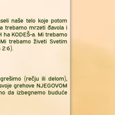
eli naše telo koje potom
a trebamo mrzeti đavola i
AH ha KODEŠ-a. Mi trebamo
. Mi trebamo živeti Svetim
 2:6).
ešimo (rečju ili delom),
 svoje grehove NJEGOVOM
udimo da izbegnemo buduće