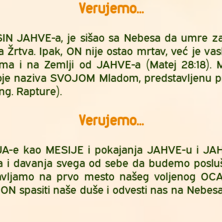
Verujemo...
IN JAHVE-a, je sišao sa Nebesa da umre za
 Žrtva. Ipak, ON nije ostao mrtav, već je va
ima i na Zemlji od JAHVE-a (Matej 28:18)
oje naziva SVOJOM Mladom, predstavljenu p
g. Rapture).
Verujemo...
A-e kao MESIJE i pokajanja JAHVE-u i JA
a i davanja svega od sebe da budemo posluš
stavljamo na prvo mesto našeg voljenog O
ON spasiti naše duše i odvesti nas na Nebe