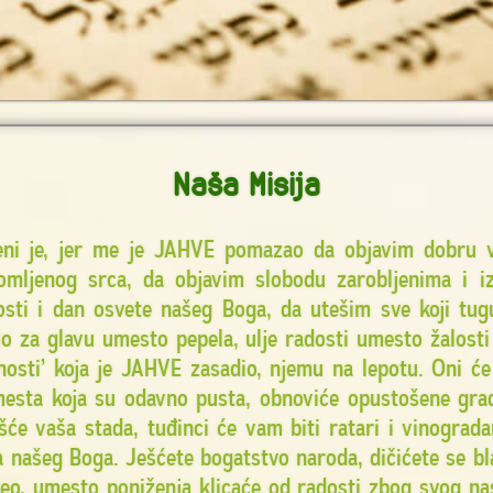
Naša Misija
i je, jer me je JAHVE pomazao da objavim dobru v
omljenog srca, da objavim slobodu zarobljenima i i
sti i dan osvete našeg Boga, da utešim sve koji tugu
o za glavu umesto pepela, ulje radosti umesto žalosti
dnosti’ koja je JAHVE zasadio, njemu na lepotu. Oni će
esta koja su odavno pusta, obnoviće opustošene grad
šće vaša stada, tuđinci će vam biti ratari i vinograda
 našeg Boga. Ješćete bogatstvo naroda, dičićete se 
eo, umesto poniženja klicaće od radosti zbog svog nas