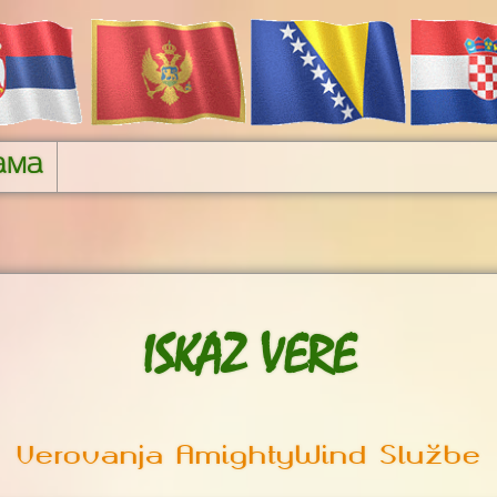
ama
ISKAZ VERE
Verovanja AmightyWind Službe