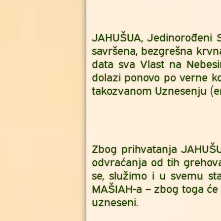
JAHUŠUA, Jedinorođeni S
savršena, bezgrešna krvna
data sva Vlast na Nebes
dolazi ponovo po verne k
takozvanom Uznesenju (en
Zbog prihvatanja JAHUŠU
odvraćanja od tih grehov
se, služimo i u svemu 
MAŠIAH-a – zbog toga će 
uzneseni.