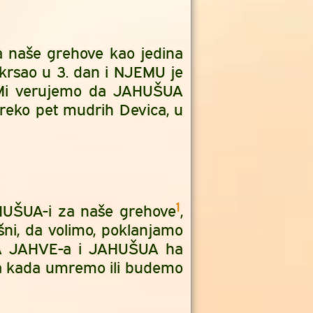
 naše grehove kao jedina
skrsao u 3. dan i NJEMU je
. Mi verujemo da JAHUŠUA
reko pet mudrih Devica, u
1
HUŠUA-i za naše grehove
,
ni, da volimo, poklanjamo
CA JAHVE-a i JAHUŠUA ha
sa kada umremo ili budemo