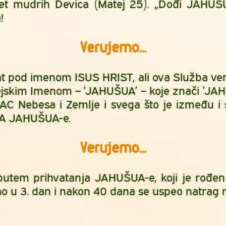
et mudrih Devica (Matej 25). „Dođi JAHUŠU
!
Verujemo...
 pod imenom ISUS HRIST, ali ova Služba ver
im Imenom – ’JAHUŠUA’ – koje znači ’JAH sp
 Nebesa i Zemlje i svega što je između i
A JAHUŠUA-e.
Verujemo...
utem prihvatanja JAHUŠUA-e, koji je rođen 
sao u 3. dan i nakon 40 dana se uspeo natra