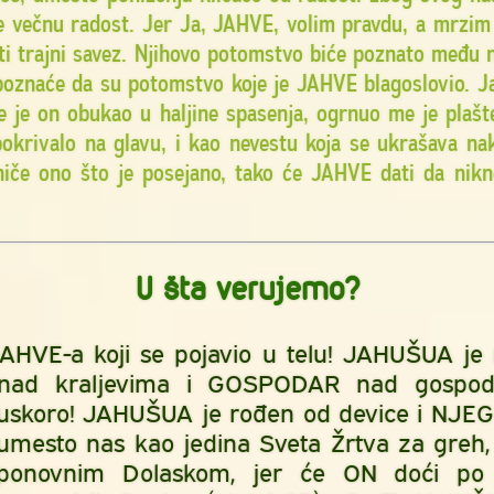
e večnu radost. Jer Ja, JAHVE, volim pravdu, a mrzim 
piti trajni savez. Njihovo potomstvo biće poznato među
epoznaće da su potomstvo koje je JAHVE blagoslovio. Ja
 je on obukao u haljine spasenja, ogrnuo me je plaš
 pokrivalo na glavu, i kao nevestu koja se ukrašava n
niče ono što je posejano, tako će JAHVE dati da nik
U šta verujemo?
HVE-a koji se pojavio u telu! JAHUŠUA je
nad kraljevima i GOSPODAR nad gospo
uskoro! JAHUŠUA je rođen od device i NJEG
mesto nas kao jedina Sveta Žrtva za greh, i
onovnim Dolaskom, jer će ON doći po