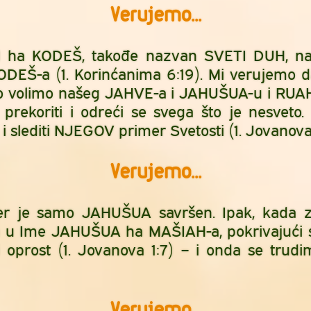
Verujemo...
 ha KODEŠ, takođe nazvan SVETI DUH, nas
EŠ-a (1. Korinćanima 6:19). Mi verujemo d
iko volimo našeg JAHVE-a i JAHUŠUA-u i RU
i prekoriti i odreći se svega što je nesveto
 slediti NJEGOV primer Svetosti (1. Jovanova
Verujemo...
er je samo JAHUŠUA savršen. Ipak, kada zgr
 u Ime JAHUŠUA ha MAŠIAH-a, pokrivajući
ći oprost (1. Jovanova 1:7) – i onda se tr
Verujemo...