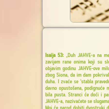
Isaija 53:
„Duh JAHVE-a na men
zavijem rane onima koji su sl
objavim godinu JAHVE-ove milo
zbog Siona, da im dam pokrival
duha. I zvaće se ‘stabla prave
davno opustošena, podignuće m
bila pusta. Stranci će doći i pa
JAHVE-a, nazivaćete se slugama
Moj će narod dobiti dvostruki d