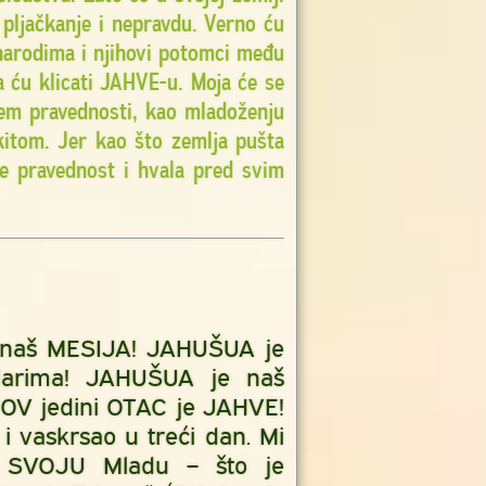
pljačkanje i nepravdu. Verno ću
 narodima i njihovi potomci među
 ću klicati JAHVE-u. Moja će se
tem pravednosti, kao mladoženju
akitom. Jer kao što zemlja pušta
ne pravednost i hvala pred svim
 naš MESIJA! JAHUŠUA je
darima! JAHUŠUA je naš
OV jedini OTAC je JAHVE!
 vaskrsao u treći dan. Mi
 SVOJU Mladu – što je