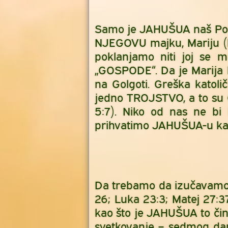
Samo je JAHUŠUA naš Posr
NJEGOVU majku, Mariju (he
poklanjamo niti joj se 
„GOSPODE“. Da je Marija b
na Golgoti. Greška katol
jedno TROJSTVO, a to s
5:7). Niko od nas ne b
prihvatimo JAHUŠUA-u ka
Da trebamo da izučavamo i
26; Luka 23:3; Matej 27:3
kao što je JAHUŠUA to či
svetkovanje – sedmog dan